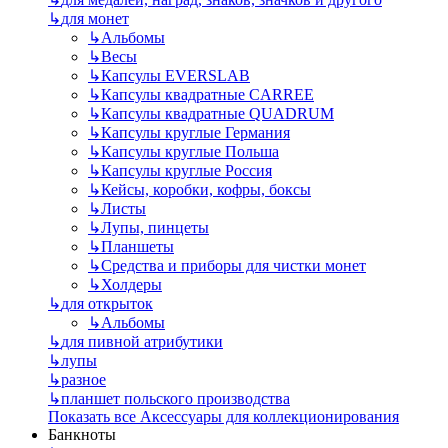
↳
для монет
↳
Альбомы
↳
Весы
↳
Капсулы EVERSLAB
↳
Капсулы квадратные CARREE
↳
Капсулы квадратные QUADRUM
↳
Капсулы круглые Германия
↳
Капсулы круглые Польша
↳
Капсулы круглые Россия
↳
Кейсы, коробки, кофры, боксы
↳
Листы
↳
Лупы, пинцеты
↳
Планшеты
↳
Средства и приборы для чистки монет
↳
Холдеры
↳
для открыток
↳
Альбомы
↳
для пивной атрибутики
↳
лупы
↳
разное
↳
планшет польского производства
Показать все Аксессуары для коллекционирования
Банкноты