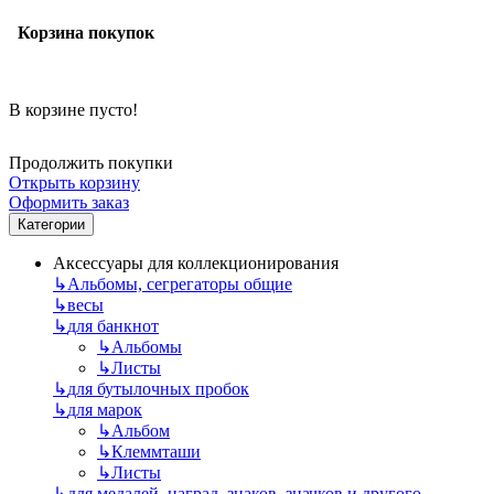
Корзина покупок
В корзине пусто!
Продолжить покупки
Открыть корзину
Оформить заказ
Категории
Аксессуары для коллекционирования
↳
Альбомы, сегрегаторы общие
↳
весы
↳
для банкнот
↳
Альбомы
↳
Листы
↳
для бутылочных пробок
↳
для марок
↳
Альбом
↳
Клеммташи
↳
Листы
↳
для медалей, наград, знаков, значков и другого