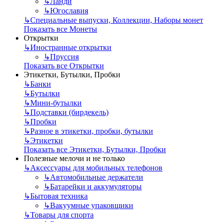
↳
Ланди
↳
Югославия
↳
Специальные выпуски, Коллекции, Наборы монет
Показать все Монеты
Открытки
↳
Иностранные открытки
↳
Пруссия
Показать все Открытки
Этикетки, Бутылки, Пробки
↳
Банки
↳
Бутылки
↳
Мини-бутылки
↳
Подставки (бирдекель)
↳
Пробки
↳
Разное в этикетки, пробки, бутылки
↳
Этикетки
Показать все Этикетки, Бутылки, Пробки
Полезные мелочи и не только
↳
Аксессуары для мобильных телефонов
↳
Автомобильные держатели
↳
Батарейки и аккумуляторы
↳
Бытовая техника
↳
Вакуумные упаковщики
↳
Товары для спорта