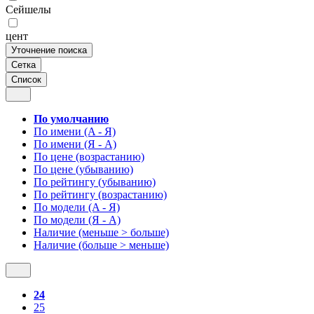
Сейшелы
цент
Уточнение поиска
Сетка
Список
По умолчанию
По имени (A - Я)
По имени (Я - A)
По цене (возрастанию)
По цене (убыванию)
По рейтингу (убыванию)
По рейтингу (возрастанию)
По модели (A - Я)
По модели (Я - A)
Наличие (меньше > больше)
Наличие (больше > меньше)
24
25