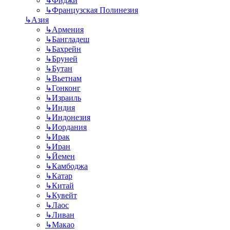
↳
Фиджи
↳
Французская Полинезия
↳
Азия
↳
Армения
↳
Бангладеш
↳
Бахрейн
↳
Бруней
↳
Бутан
↳
Вьетнам
↳
Гонконг
↳
Израиль
↳
Индия
↳
Индонезия
↳
Иордания
↳
Ирак
↳
Иран
↳
Йемен
↳
Камбоджа
↳
Катар
↳
Китай
↳
Кувейт
↳
Лаос
↳
Ливан
↳
Макао