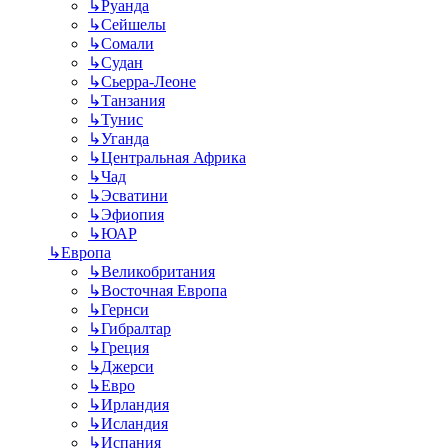
↳
Руанда
↳
Сейшелы
↳
Сомали
↳
Судан
↳
Сьерра-Леоне
↳
Танзания
↳
Тунис
↳
Уганда
↳
Центральная Африка
↳
Чад
↳
Эсватини
↳
Эфиопия
↳
ЮАР
↳
Европа
↳
Великобритания
↳
Восточная Европа
↳
Гернси
↳
Гибралтар
↳
Греция
↳
Джерси
↳
Евро
↳
Ирландия
↳
Исландия
↳
Испания