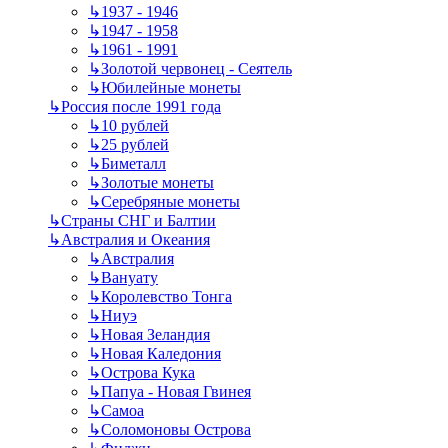
↳
1937 - 1946
↳
1947 - 1958
↳
1961 - 1991
↳
Золотой червонец - Сеятель
↳
Юбилейные монеты
↳
Россия после 1991 года
↳
10 рублей
↳
25 рублей
↳
Биметалл
↳
Золотые монеты
↳
Серебряные монеты
↳
Страны СНГ и Балтии
↳
Австралия и Океания
↳
Австралия
↳
Вануату
↳
Королевство Тонга
↳
Ниуэ
↳
Новая Зеландия
↳
Новая Каледония
↳
Острова Кука
↳
Папуа - Новая Гвинея
↳
Самоа
↳
Соломоновы Острова