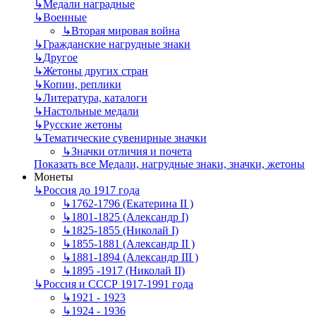
↳
Mедали наградные
↳
Военные
↳
Вторая мировая война
↳
Гражданские нагрудные знаки
↳
Другое
↳
Жетоны других стран
↳
Копии, реплики
↳
Литература, каталоги
↳
Настольные медали
↳
Русские жетоны
↳
Тематические сувенирные значки
↳
Значки отличия и почета
Показать все Медали, нагрудные знаки, значки, жетоны
Монеты
↳
Россия до 1917 года
↳
1762-1796 (Екатерина II )
↳
1801-1825 (Александр I)
↳
1825-1855 (Николай I)
↳
1855-1881 (Александр II )
↳
1881-1894 (Александр III )
↳
1895 -1917 (Николай II)
↳
Россия и СССР 1917-1991 года
↳
1921 - 1923
↳
1924 - 1936