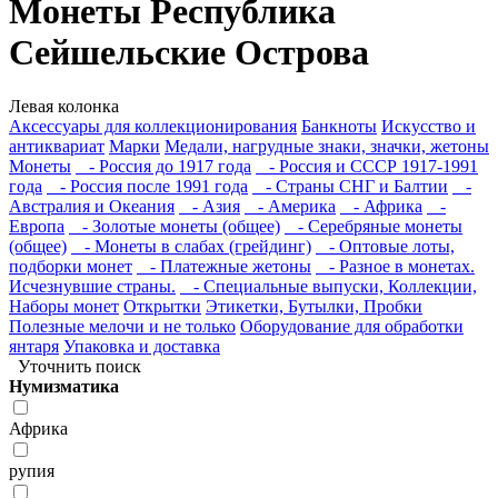
Монеты Республика
Сейшельские Острова
Левая колонка
Аксессуары для коллекционирования
Банкноты
Искусство и
антиквариат
Марки
Медали, нагрудные знаки, значки, жетоны
Монеты
- Россия до 1917 года
- Россия и СССР 1917-1991
года
- Россия после 1991 года
- Страны СНГ и Балтии
-
Австралия и Океания
- Азия
- Америка
- Африка
-
Европа
- Золотые монеты (общее)
- Серебряные монеты
(общее)
- Монеты в слабах (грейдинг)
- Оптовые лоты,
подборки монет
- Платежные жетоны
- Разное в монетах.
Исчезнувшие страны.
- Специальные выпуски, Коллекции,
Наборы монет
Открытки
Этикетки, Бутылки, Пробки
Полезные мелочи и не только
Оборудование для обработки
янтаря
Упаковка и доставка
Уточнить поиск
Нумизматика
Африка
рупия