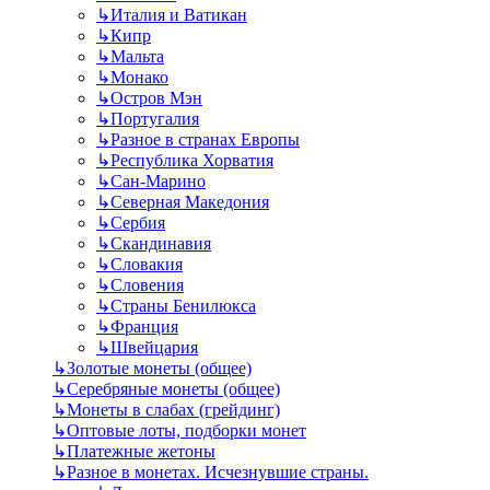
↳
Италия и Ватикан
↳
Кипр
↳
Мальта
↳
Монако
↳
Остров Мэн
↳
Португалия
↳
Разное в странах Европы
↳
Республика Хорватия
↳
Сан-Марино
↳
Северная Македония
↳
Сербия
↳
Скандинавия
↳
Словакия
↳
Словения
↳
Страны Бенилюкса
↳
Франция
↳
Швейцария
↳
Золотые монеты (общее)
↳
Серебряные монеты (общее)
↳
Монеты в слабах (грейдинг)
↳
Оптовые лоты, подборки монет
↳
Платежные жетоны
↳
Разное в монетах. Исчезнувшие страны.