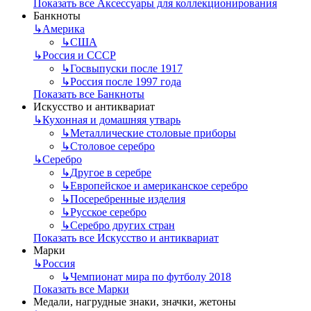
Показать все Аксессуары для коллекционирования
Банкноты
↳
Америка
↳
США
↳
Россия и СССР
↳
Госвыпуски после 1917
↳
Россия после 1997 года
Показать все Банкноты
Искусство и антиквариат
↳
Кухонная и домашняя утварь
↳
Металлические столовые приборы
↳
Столовое серебро
↳
Серебро
↳
Другое в серебре
↳
Европейское и американское серебро
↳
Посеребренные изделия
↳
Русское серебро
↳
Серебро других стран
Показать все Искусство и антиквариат
Марки
↳
Россия
↳
Чемпионат мира по футболу 2018
Показать все Марки
Медали, нагрудные знаки, значки, жетоны