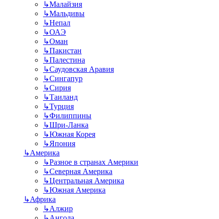
↳
Малайзия
↳
Мальдивы
↳
Непал
↳
ОАЭ
↳
Оман
↳
Пакистан
↳
Палестина
↳
Саудовская Аравия
↳
Сингапур
↳
Сирия
↳
Таиланд
↳
Турция
↳
Филиппины
↳
Шри-Ланка
↳
Южная Корея
↳
Япония
↳
Америка
↳
Разное в странах Америки
↳
Северная Америка
↳
Центральная Америка
↳
Южная Америка
↳
Африка
↳
Алжир
↳
Ангола