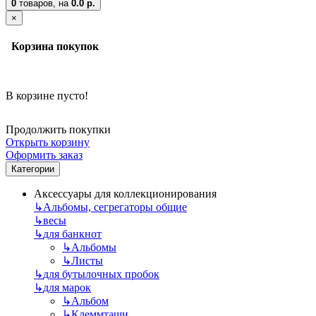
0
товаров,
на
0.0 р.
×
Корзина покупок
В корзине пусто!
Продолжить покупки
Открыть корзину
Оформить заказ
Категории
Аксессуары для коллекционирования
↳
Альбомы, сегрегаторы общие
↳
весы
↳
для банкнот
↳
Альбомы
↳
Листы
↳
для бутылочных пробок
↳
для марок
↳
Альбом
↳
Клеммташи