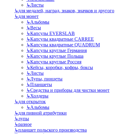
↳
Листы
↳
для медалей, наград, знаков, значков и другого
↳
для монет
↳
Альбомы
↳
Весы
↳
Капсулы EVERSLAB
↳
Капсулы квадратные CARREE
↳
Капсулы квадратные QUADRUM
↳
Капсулы круглые Германия
↳
Капсулы круглые Польша
↳
Капсулы круглые Россия
↳
Кейсы, коробки, кофры, боксы
↳
Листы
↳
Лупы, пинцеты
↳
Планшеты
↳
Средства и приборы для чистки монет
↳
Холдеры
↳
для открыток
↳
Альбомы
↳
для пивной атрибутики
↳
лупы
↳
разное
↳
планшет польского производства