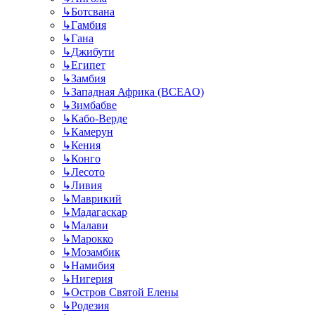
↳
Ботсвана
↳
Гамбия
↳
Гана
↳
Джибути
↳
Египет
↳
Замбия
↳
Западная Африка (BCEAO)
↳
Зимбабве
↳
Кабо-Верде
↳
Камерун
↳
Кения
↳
Конго
↳
Лесото
↳
Ливия
↳
Маврикий
↳
Мадагаскар
↳
Малави
↳
Марокко
↳
Мозамбик
↳
Намибия
↳
Нигерия
↳
Остров Святой Елены
↳
Родезия