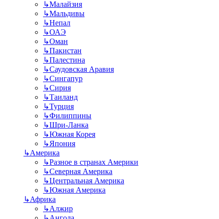
↳
Малайзия
↳
Мальдивы
↳
Непал
↳
ОАЭ
↳
Оман
↳
Пакистан
↳
Палестина
↳
Саудовская Аравия
↳
Сингапур
↳
Сирия
↳
Таиланд
↳
Турция
↳
Филиппины
↳
Шри-Ланка
↳
Южная Корея
↳
Япония
↳
Америка
↳
Разное в странах Америки
↳
Северная Америка
↳
Центральная Америка
↳
Южная Америка
↳
Африка
↳
Алжир
↳
Ангола