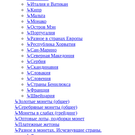
↳
Италия и Ватикан
↳
Кипр
↳
Мальта
↳
Монако
↳
Остров Мэн
↳
Португалия
↳
Разное в странах Европы
↳
Республика Хорватия
↳
Сан-Марино
↳
Северная Македония
↳
Сербия
↳
Скандинавия
↳
Словакия
↳
Словения
↳
Страны Бенилюкса
↳
Франция
↳
Швейцария
↳
Золотые монеты (общее)
↳
Серебряные монеты (общее)
↳
Монеты в слабах (грейдинг)
↳
Оптовые лоты, подборки монет
↳
Платежные жетоны
↳
Разное в монетах. Исчезнувшие страны.