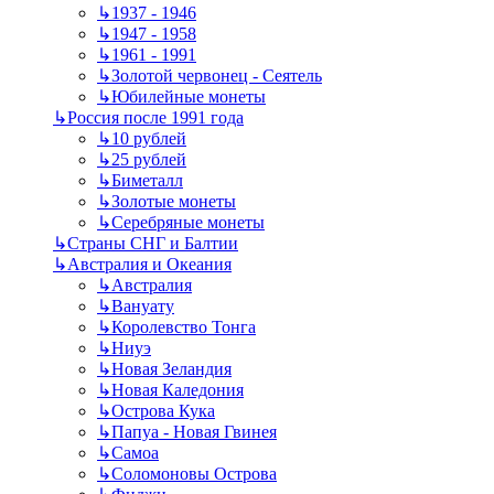
↳
1937 - 1946
↳
1947 - 1958
↳
1961 - 1991
↳
Золотой червонец - Сеятель
↳
Юбилейные монеты
↳
Россия после 1991 года
↳
10 рублей
↳
25 рублей
↳
Биметалл
↳
Золотые монеты
↳
Серебряные монеты
↳
Страны СНГ и Балтии
↳
Австралия и Океания
↳
Австралия
↳
Вануату
↳
Королевство Тонга
↳
Ниуэ
↳
Новая Зеландия
↳
Новая Каледония
↳
Острова Кука
↳
Папуа - Новая Гвинея
↳
Самоа
↳
Соломоновы Острова