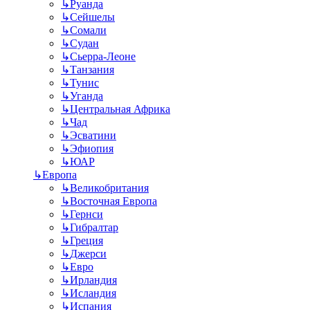
↳
Руанда
↳
Сейшелы
↳
Сомали
↳
Судан
↳
Сьерра-Леоне
↳
Танзания
↳
Тунис
↳
Уганда
↳
Центральная Африка
↳
Чад
↳
Эсватини
↳
Эфиопия
↳
ЮАР
↳
Европа
↳
Великобритания
↳
Восточная Европа
↳
Гернси
↳
Гибралтар
↳
Греция
↳
Джерси
↳
Евро
↳
Ирландия
↳
Исландия
↳
Испания