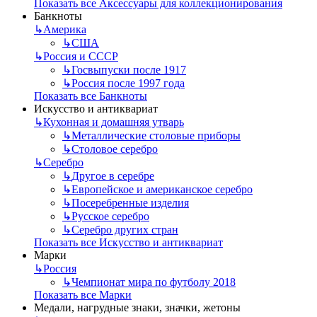
Показать все Аксессуары для коллекционирования
Банкноты
↳
Америка
↳
США
↳
Россия и СССР
↳
Госвыпуски после 1917
↳
Россия после 1997 года
Показать все Банкноты
Искусство и антиквариат
↳
Кухонная и домашняя утварь
↳
Металлические столовые приборы
↳
Столовое серебро
↳
Серебро
↳
Другое в серебре
↳
Европейское и американское серебро
↳
Посеребренные изделия
↳
Русское серебро
↳
Серебро других стран
Показать все Искусство и антиквариат
Марки
↳
Россия
↳
Чемпионат мира по футболу 2018
Показать все Марки
Медали, нагрудные знаки, значки, жетоны