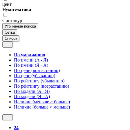
цент
Нумизматика
Сингапур
Уточнение поиска
Сетка
Список
По умолчанию
По имени (A - Я)
По имени (Я - A)
По цене (возрастанию)
По цене (убыванию)
По рейтингу (убыванию)
По рейтингу (возрастанию)
По модели (A - Я)
По модели (Я - A)
Наличие (меньше > больше)
Наличие (больше > меньше)
24