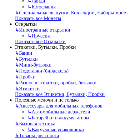
↳
Ланди
↳
Югославия
↳
Специальные выпуски, Коллекции, Наборы монет
Показать все Монеты
Открытки
↳
Иностранные открытки
↳
Пруссия
Показать все Открытки
Этикетки, Бутылки, Пробки
↳
Банки
↳
Бутылки
↳
Мини-бутылки
↳
Подставки (бирдекель)
↳
Пробки
↳
Разное в этикетки, пробки, бутылки
↳
Этикетки
Показать все Этикетки, Бутылки, Пробки
Полезные мелочи и не только
↳
Аксессуары для мобильных телефонов
↳
Автомобильные держатели
↳
Батарейки и аккумуляторы
↳
Бытовая техника
↳
Вакуумные упаковщики
↳
Товары для спорта