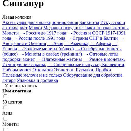
Сингапур
Левая колонка
Аксессуары для коллекционирования
Банкноты
Искусство и
антиквариат
Марки
Медали, нагрудные знаки, значки, жетоны
Монеты
- Россия до 1917 года
- Россия и СССР 1917-1991
года
- Россия после 1991 года
- Страны СНГ и Балтии
-
Австралия и Океания
- Азия
- Америка
- Африка
-
Европа
- Золотые монеты (общее)
- Серебряные монеты
(общее)
- Монеты в слабах (грейдинг)
- Оптовые лоты,
подборки монет
- Платежные жетоны
- Разное в монетах.
Исчезнувшие страны.
- Специальные выпуски, Коллекции,
Наборы монет
Открытки
Этикетки, Бутылки, Пробки
Полезные мелочи и не только
Оборудование для обработки
янтаря
Упаковка и доставка
Уточнить поиск
Нумизматика
50 центов
Азия
Монеты