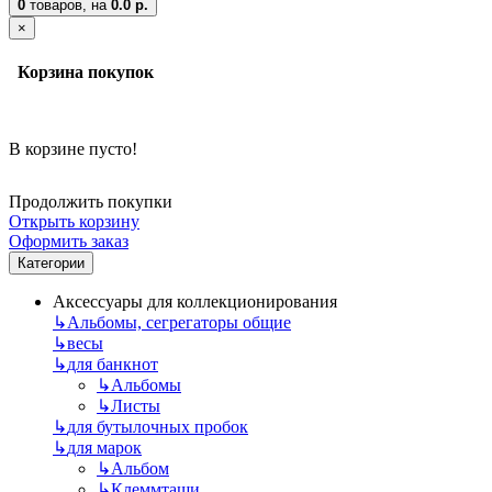
0
товаров,
на
0.0 р.
×
Корзина покупок
В корзине пусто!
Продолжить покупки
Открыть корзину
Оформить заказ
Категории
Аксессуары для коллекционирования
↳
Альбомы, сегрегаторы общие
↳
весы
↳
для банкнот
↳
Альбомы
↳
Листы
↳
для бутылочных пробок
↳
для марок
↳
Альбом
↳
Клеммташи