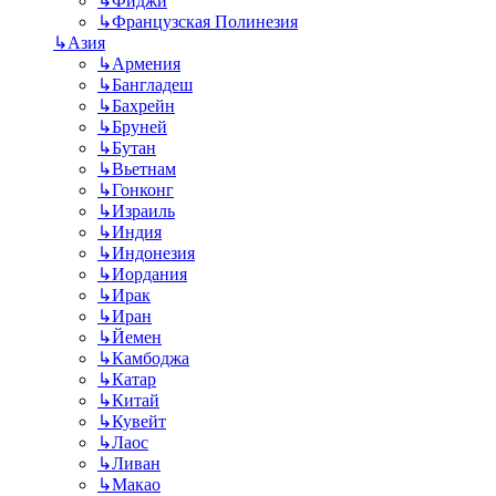
↳
Фиджи
↳
Французская Полинезия
↳
Азия
↳
Армения
↳
Бангладеш
↳
Бахрейн
↳
Бруней
↳
Бутан
↳
Вьетнам
↳
Гонконг
↳
Израиль
↳
Индия
↳
Индонезия
↳
Иордания
↳
Ирак
↳
Иран
↳
Йемен
↳
Камбоджа
↳
Катар
↳
Китай
↳
Кувейт
↳
Лаос
↳
Ливан
↳
Макао