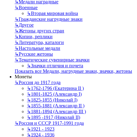
↳
Mедали наградные
↳
Военные
↳
Вторая мировая война
↳
Гражданские нагрудные знаки
↳
Другое
↳
Жетоны других стран
↳
Копии, реплики
↳
Литература, каталоги
↳
Настольные медали
↳
Русские жетоны
↳
Тематические сувенирные значки
↳
Значки отличия и почета
Показать все Медали, нагрудные знаки, значки, жетоны
Монеты
↳
Россия до 1917 года
↳
1762-1796 (Екатерина II )
↳
1801-1825 (Александр I)
↳
1825-1855 (Николай I)
↳
1855-1881 (Александр II )
↳
1881-1894 (Александр III )
↳
1895 -1917 (Николай II)
↳
Россия и СССР 1917-1991 года
↳
1921 - 1923
↳
1924 - 1936