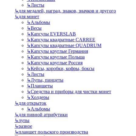
↳
Листы
↳
для медалей, наград, знаков, значков и другого
↳
для монет
↳
Альбомы
↳
Весы
↳
Капсулы EVERSLAB
↳
Капсулы квадратные CARREE
↳
Капсулы квадратные QUADRUM
↳
Капсулы круглые Германия
↳
Капсулы круглые Польша
↳
Капсулы круглые Россия
↳
Кейсы, коробки, кофры, боксы
↳
Листы
↳
Лупы, пинцеты
↳
Планшеты
↳
Средства и приборы для чистки монет
↳
Холдеры
↳
для открыток
↳
Альбомы
↳
для пивной атрибутики
↳
лупы
↳
разное
↳
планшет польского производства