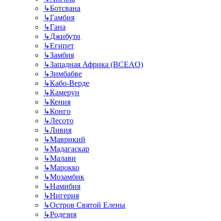
↳
Ботсвана
↳
Гамбия
↳
Гана
↳
Джибути
↳
Египет
↳
Замбия
↳
Западная Африка (BCEAO)
↳
Зимбабве
↳
Кабо-Верде
↳
Камерун
↳
Кения
↳
Конго
↳
Лесото
↳
Ливия
↳
Маврикий
↳
Мадагаскар
↳
Малави
↳
Марокко
↳
Мозамбик
↳
Намибия
↳
Нигерия
↳
Остров Святой Елены
↳
Родезия