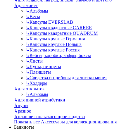
↳
для монет
↳
Альбомы
↳
Весы
↳
Капсулы EVERSLAB
↳
Капсулы квадратные CARREE
↳
Капсулы квадратные QUADRUM
↳
Капсулы круглые Германия
↳
Капсулы круглые Польша
↳
Капсулы круглые Россия
↳
Кейсы, коробки, кофры, боксы
↳
Листы
↳
Лупы, пинцеты
↳
Планшеты
↳
Средства и приборы для чистки монет
↳
Холдеры
↳
для открыток
↳
Альбомы
↳
для пивной атрибутики
↳
лупы
↳
разное
↳
планшет польского производства
Показать все Аксессуары для коллекционирования
Банкноты