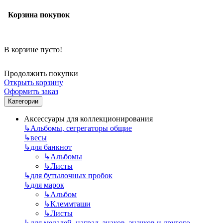
Корзина покупок
В корзине пусто!
Продолжить покупки
Открыть корзину
Оформить заказ
Категории
Аксессуары для коллекционирования
↳
Альбомы, сегрегаторы общие
↳
весы
↳
для банкнот
↳
Альбомы
↳
Листы
↳
для бутылочных пробок
↳
для марок
↳
Альбом
↳
Клеммташи
↳
Листы
↳
для медалей, наград, знаков, значков и другого