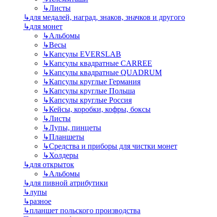
↳
Листы
↳
для медалей, наград, знаков, значков и другого
↳
для монет
↳
Альбомы
↳
Весы
↳
Капсулы EVERSLAB
↳
Капсулы квадратные CARREE
↳
Капсулы квадратные QUADRUM
↳
Капсулы круглые Германия
↳
Капсулы круглые Польша
↳
Капсулы круглые Россия
↳
Кейсы, коробки, кофры, боксы
↳
Листы
↳
Лупы, пинцеты
↳
Планшеты
↳
Средства и приборы для чистки монет
↳
Холдеры
↳
для открыток
↳
Альбомы
↳
для пивной атрибутики
↳
лупы
↳
разное
↳
планшет польского производства