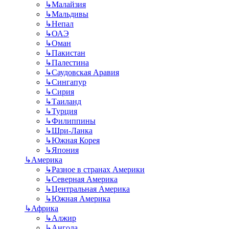
↳
Малайзия
↳
Мальдивы
↳
Непал
↳
ОАЭ
↳
Оман
↳
Пакистан
↳
Палестина
↳
Саудовская Аравия
↳
Сингапур
↳
Сирия
↳
Таиланд
↳
Турция
↳
Филиппины
↳
Шри-Ланка
↳
Южная Корея
↳
Япония
↳
Америка
↳
Разное в странах Америки
↳
Северная Америка
↳
Центральная Америка
↳
Южная Америка
↳
Африка
↳
Алжир
↳
Ангола