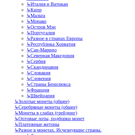
↳
Италия и Ватикан
↳
Кипр
↳
Мальта
↳
Монако
↳
Остров Мэн
↳
Португалия
↳
Разное в странах Европы
↳
Республика Хорватия
↳
Сан-Марино
↳
Северная Македония
↳
Сербия
↳
Скандинавия
↳
Словакия
↳
Словения
↳
Страны Бенилюкса
↳
Франция
↳
Швейцария
↳
Золотые монеты (общее)
↳
Серебряные монеты (общее)
↳
Монеты в слабах (грейдинг)
↳
Оптовые лоты, подборки монет
↳
Платежные жетоны
↳
Разное в монетах. Исчезнувшие страны.