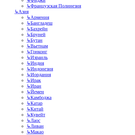
↳
Фиджи
↳
Французская Полинезия
↳
Азия
↳
Армения
↳
Бангладеш
↳
Бахрейн
↳
Бруней
↳
Бутан
↳
Вьетнам
↳
Гонконг
↳
Израиль
↳
Индия
↳
Индонезия
↳
Иордания
↳
Ирак
↳
Иран
↳
Йемен
↳
Камбоджа
↳
Катар
↳
Китай
↳
Кувейт
↳
Лаос
↳
Ливан
↳
Макао