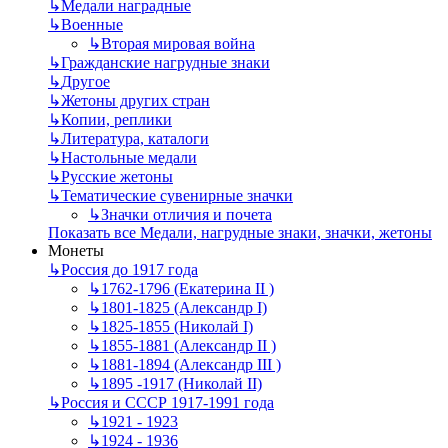
↳
Mедали наградные
↳
Военные
↳
Вторая мировая война
↳
Гражданские нагрудные знаки
↳
Другое
↳
Жетоны других стран
↳
Копии, реплики
↳
Литература, каталоги
↳
Настольные медали
↳
Русские жетоны
↳
Тематические сувенирные значки
↳
Значки отличия и почета
Показать все Медали, нагрудные знаки, значки, жетоны
Монеты
↳
Россия до 1917 года
↳
1762-1796 (Екатерина II )
↳
1801-1825 (Александр I)
↳
1825-1855 (Николай I)
↳
1855-1881 (Александр II )
↳
1881-1894 (Александр III )
↳
1895 -1917 (Николай II)
↳
Россия и СССР 1917-1991 года
↳
1921 - 1923
↳
1924 - 1936