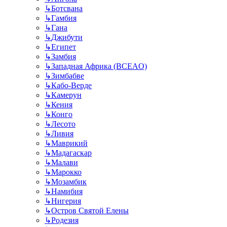
↳
Ботсвана
↳
Гамбия
↳
Гана
↳
Джибути
↳
Египет
↳
Замбия
↳
Западная Африка (BCEAO)
↳
Зимбабве
↳
Кабо-Верде
↳
Камерун
↳
Кения
↳
Конго
↳
Лесото
↳
Ливия
↳
Маврикий
↳
Мадагаскар
↳
Малави
↳
Марокко
↳
Мозамбик
↳
Намибия
↳
Нигерия
↳
Остров Святой Елены
↳
Родезия