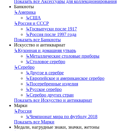
Показать все Аксессуары для коллекционирования
Банкноты
↳
Америка
↳
США
↳
Россия и СССР
↳
Госвыпуски после 1917
↳
Россия после 1997 года
Показать все Банкноты
Искусство и антиквариат
↳
Кухонная и домашняя утварь
↳
Металлические столовые приборы
↳
Столовое серебро
↳
Серебро
↳
Другое в серебре
↳
Европейское и американское серебро
↳
Посеребренные изделия
↳
Русское серебро
↳
Серебро других стран
Показать все Искусство и антиквариат
Марки
↳
Россия
↳
Чемпионат мира по футболу 2018
Показать все Марки
Медали, нагрудные знаки, значки, жетоны