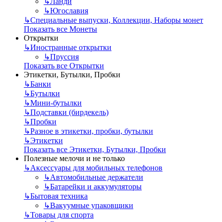
↳
Ланди
↳
Югославия
↳
Специальные выпуски, Коллекции, Наборы монет
Показать все Монеты
Открытки
↳
Иностранные открытки
↳
Пруссия
Показать все Открытки
Этикетки, Бутылки, Пробки
↳
Банки
↳
Бутылки
↳
Мини-бутылки
↳
Подставки (бирдекель)
↳
Пробки
↳
Разное в этикетки, пробки, бутылки
↳
Этикетки
Показать все Этикетки, Бутылки, Пробки
Полезные мелочи и не только
↳
Аксессуары для мобильных телефонов
↳
Автомобильные держатели
↳
Батарейки и аккумуляторы
↳
Бытовая техника
↳
Вакуумные упаковщики
↳
Товары для спорта