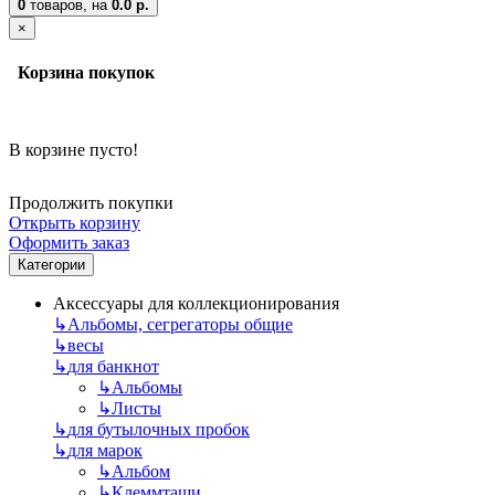
0
товаров,
на
0.0 р.
×
Корзина покупок
В корзине пусто!
Продолжить покупки
Открыть корзину
Оформить заказ
Категории
Аксессуары для коллекционирования
↳
Альбомы, сегрегаторы общие
↳
весы
↳
для банкнот
↳
Альбомы
↳
Листы
↳
для бутылочных пробок
↳
для марок
↳
Альбом
↳
Клеммташи