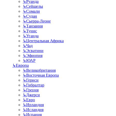
↳
Руанда
↳
Сейшелы
↳
Сомали
↳
Судан
↳
Сьерра-Леоне
↳
Танзания
↳
Тунис
↳
Уганда
↳
Центральная Африка
↳
Чад
↳
Эсватини
↳
Эфиопия
↳
ЮАР
↳
Европа
↳
Великобритания
↳
Восточная Европа
↳
Гернси
↳
Гибралтар
↳
Греция
↳
Джерси
↳
Евро
↳
Ирландия
↳
Исландия
↳
Испания