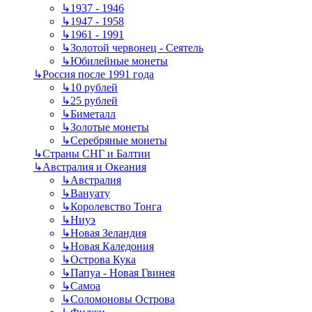
↳
1937 - 1946
↳
1947 - 1958
↳
1961 - 1991
↳
Золотой червонец - Сеятель
↳
Юбилейные монеты
↳
Россия после 1991 года
↳
10 рублей
↳
25 рублей
↳
Биметалл
↳
Золотые монеты
↳
Серебряные монеты
↳
Страны СНГ и Балтии
↳
Австралия и Океания
↳
Австралия
↳
Вануату
↳
Королевство Тонга
↳
Ниуэ
↳
Новая Зеландия
↳
Новая Каледония
↳
Острова Кука
↳
Папуа - Новая Гвинея
↳
Самоа
↳
Соломоновы Острова