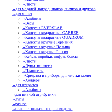
↳
Листы
↳
для медалей, наград, знаков, значков и другого
↳
для монет
↳
Альбомы
↳
Весы
↳
Капсулы EVERSLAB
↳
Капсулы квадратные CARREE
↳
Капсулы квадратные QUADRUM
↳
Капсулы круглые Германия
↳
Капсулы круглые Польша
↳
Капсулы круглые Россия
↳
Кейсы, коробки, кофры, боксы
↳
Листы
↳
Лупы, пинцеты
↳
Планшеты
↳
Средства и приборы для чистки монет
↳
Холдеры
↳
для открыток
↳
Альбомы
↳
для пивной атрибутики
↳
лупы
↳
разное
↳
планшет польского производства