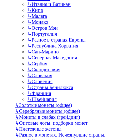
↳
Италия и Ватикан
↳
Кипр
↳
Мальта
↳
Монако
↳
Остров Мэн
↳
Португалия
↳
Разное в странах Европы
↳
Республика Хорватия
↳
Сан-Марино
↳
Северная Македония
↳
Сербия
↳
Скандинавия
↳
Словакия
↳
Словения
↳
Страны Бенилюкса
↳
Франция
↳
Швейцария
↳
Золотые монеты (общее)
↳
Серебряные монеты (общее)
↳
Монеты в слабах (грейдинг)
↳
Оптовые лоты, подборки монет
↳
Платежные жетоны
↳
Разное в монетах. Исчезнувшие страны.