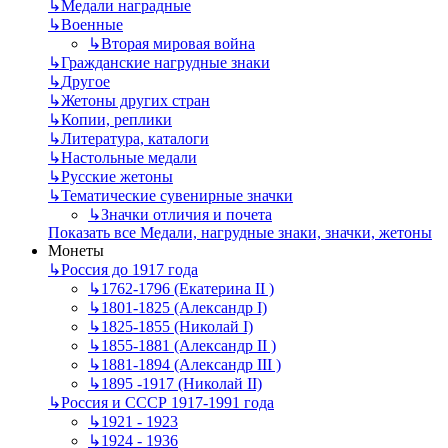
↳
Mедали наградные
↳
Военные
↳
Вторая мировая война
↳
Гражданские нагрудные знаки
↳
Другое
↳
Жетоны других стран
↳
Копии, реплики
↳
Литература, каталоги
↳
Настольные медали
↳
Русские жетоны
↳
Тематические сувенирные значки
↳
Значки отличия и почета
Показать все Медали, нагрудные знаки, значки, жетоны
Монеты
↳
Россия до 1917 года
↳
1762-1796 (Екатерина II )
↳
1801-1825 (Александр I)
↳
1825-1855 (Николай I)
↳
1855-1881 (Александр II )
↳
1881-1894 (Александр III )
↳
1895 -1917 (Николай II)
↳
Россия и СССР 1917-1991 года
↳
1921 - 1923
↳
1924 - 1936