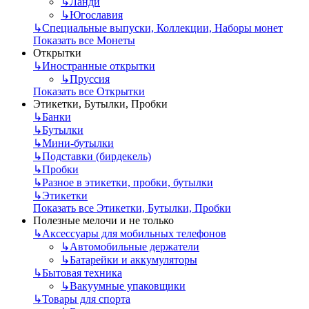
↳
Ланди
↳
Югославия
↳
Специальные выпуски, Коллекции, Наборы монет
Показать все Монеты
Открытки
↳
Иностранные открытки
↳
Пруссия
Показать все Открытки
Этикетки, Бутылки, Пробки
↳
Банки
↳
Бутылки
↳
Мини-бутылки
↳
Подставки (бирдекель)
↳
Пробки
↳
Разное в этикетки, пробки, бутылки
↳
Этикетки
Показать все Этикетки, Бутылки, Пробки
Полезные мелочи и не только
↳
Аксессуары для мобильных телефонов
↳
Автомобильные держатели
↳
Батарейки и аккумуляторы
↳
Бытовая техника
↳
Вакуумные упаковщики
↳
Товары для спорта