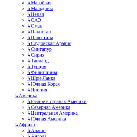
↳
Малайзия
↳
Мальдивы
↳
Непал
↳
ОАЭ
↳
Оман
↳
Пакистан
↳
Палестина
↳
Саудовская Аравия
↳
Сингапур
↳
Сирия
↳
Таиланд
↳
Турция
↳
Филиппины
↳
Шри-Ланка
↳
Южная Корея
↳
Япония
↳
Америка
↳
Разное в странах Америки
↳
Северная Америка
↳
Центральная Америка
↳
Южная Америка
↳
Африка
↳
Алжир
↳
Ангола