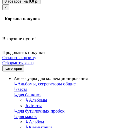
0
товаров,
на
0.0 р.
×
Корзина покупок
В корзине пусто!
Продолжить покупки
Открыть корзину
Оформить заказ
Категории
Аксессуары для коллекционирования
↳
Альбомы, сегрегаторы общие
↳
весы
↳
для банкнот
↳
Альбомы
↳
Листы
↳
для бутылочных пробок
↳
для марок
↳
Альбом
↳
Клеммташи