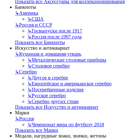
Показать все Аксессуары для коллекционирования
Банкноты
↳
Америка
↳
США
↳
Россия и СССР
↳
Госвыпуски после 1917
↳
Россия после 1997 года
Показать все Банкноты
Искусство и антиквариат
↳
Кухонная и домашняя утварь
↳
Металлические столовые приборы
↳
Столовое серебро
↳
Серебро
↳
Другое в серебре
↳
Европейское и американское серебро
↳
Посеребренные изделия
↳
Русское серебро
↳
Серебро других стран
Показать все Искусство и антиквариат
Марки
↳
Россия
↳
Чемпионат мира по футболу 2018
Показать все Марки
Медали, нагрудные знаки, значки, жетоны