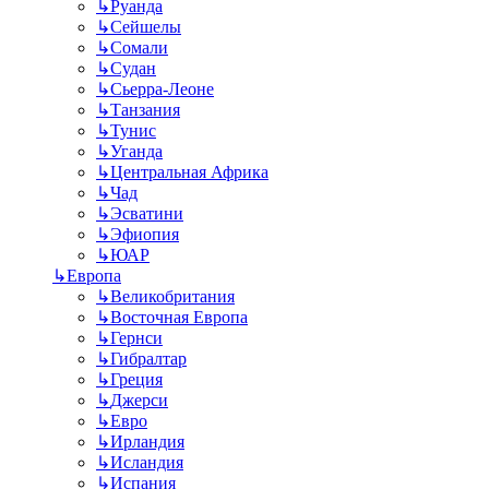
↳
Руанда
↳
Сейшелы
↳
Сомали
↳
Судан
↳
Сьерра-Леоне
↳
Танзания
↳
Тунис
↳
Уганда
↳
Центральная Африка
↳
Чад
↳
Эсватини
↳
Эфиопия
↳
ЮАР
↳
Европа
↳
Великобритания
↳
Восточная Европа
↳
Гернси
↳
Гибралтар
↳
Греция
↳
Джерси
↳
Евро
↳
Ирландия
↳
Исландия
↳
Испания