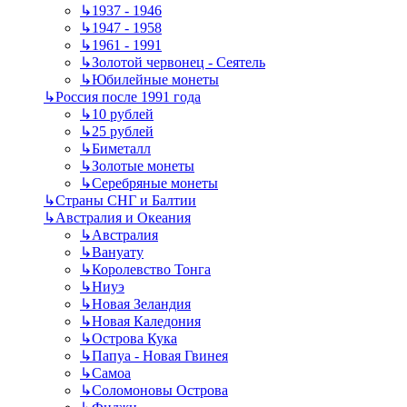
↳
1937 - 1946
↳
1947 - 1958
↳
1961 - 1991
↳
Золотой червонец - Сеятель
↳
Юбилейные монеты
↳
Россия после 1991 года
↳
10 рублей
↳
25 рублей
↳
Биметалл
↳
Золотые монеты
↳
Серебряные монеты
↳
Страны СНГ и Балтии
↳
Австралия и Океания
↳
Австралия
↳
Вануату
↳
Королевство Тонга
↳
Ниуэ
↳
Новая Зеландия
↳
Новая Каледония
↳
Острова Кука
↳
Папуа - Новая Гвинея
↳
Самоа
↳
Соломоновы Острова