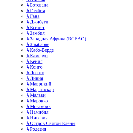
↳
Ботсвана
↳
Гамбия
↳
Гана
↳
Джибути
↳
Египет
↳
Замбия
↳
Западная Африка (BCEAO)
↳
Зимбабве
↳
Кабо-Верде
↳
Камерун
↳
Кения
↳
Конго
↳
Лесото
↳
Ливия
↳
Маврикий
↳
Мадагаскар
↳
Малави
↳
Марокко
↳
Мозамбик
↳
Намибия
↳
Нигерия
↳
Остров Святой Елены
↳
Родезия