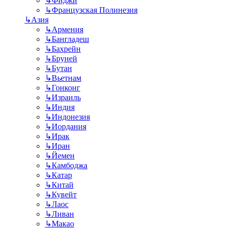
↳
Фиджи
↳
Французская Полинезия
↳
Азия
↳
Армения
↳
Бангладеш
↳
Бахрейн
↳
Бруней
↳
Бутан
↳
Вьетнам
↳
Гонконг
↳
Израиль
↳
Индия
↳
Индонезия
↳
Иордания
↳
Ирак
↳
Иран
↳
Йемен
↳
Камбоджа
↳
Катар
↳
Китай
↳
Кувейт
↳
Лаос
↳
Ливан
↳
Макао