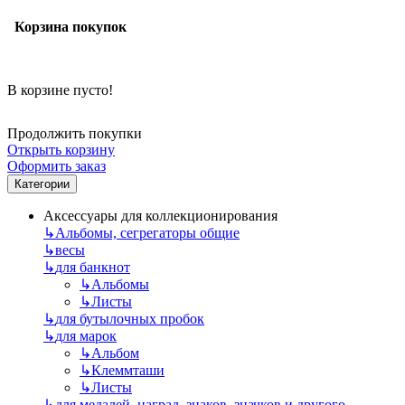
Корзина покупок
В корзине пусто!
Продолжить покупки
Открыть корзину
Оформить заказ
Категории
Аксессуары для коллекционирования
↳
Альбомы, сегрегаторы общие
↳
весы
↳
для банкнот
↳
Альбомы
↳
Листы
↳
для бутылочных пробок
↳
для марок
↳
Альбом
↳
Клеммташи
↳
Листы
↳
для медалей, наград, знаков, значков и другого