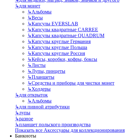
↳
для монет
↳
Альбомы
↳
Весы
↳
Капсулы EVERSLAB
↳
Капсулы квадратные CARREE
↳
Капсулы квадратные QUADRUM
↳
Капсулы круглые Германия
↳
Капсулы круглые Польша
↳
Капсулы круглые Россия
↳
Кейсы, коробки, кофры, боксы
↳
Листы
↳
Лупы, пинцеты
↳
Планшеты
↳
Средства и приборы для чистки монет
↳
Холдеры
↳
для открыток
↳
Альбомы
↳
для пивной атрибутики
↳
лупы
↳
разное
↳
планшет польского производства
Показать все Аксессуары для коллекционирования
Банкноты