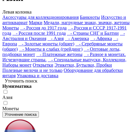
Левая колонка
Аксессуары для коллекционирования
Банкноты
Искусство и
антиквариат
Марки
Медали, нагрудные знаки, значки, жетоны
Монеты
- Россия до 1917 года
- Россия и СССР 1917-1991
года
- Россия после 1991 года
- Страны СНГ и Балтии
-
Австралия и Океания
- Азия
- Америка
- Африка
-
Европа
- Золотые монеты (общее)
- Серебряные монеты
(общее)
- Монеты в слабах (грейдинг)
- Оптовые лоты,
подборки монет
- Платежные жетоны
- Разное в монетах.
Исчезнувшие страны.
- Специальные выпуски, Коллекции,
Наборы монет
Открытки
Этикетки, Бутылки, Пробки
Полезные мелочи и не только
Оборудование для обработки
янтаря
Упаковка и доставка
Уточнить поиск
Нумизматика
Азия
Монеты
Уточнение поиска