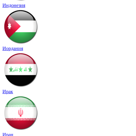
Индонезия
Иордания
Ирак
Иран