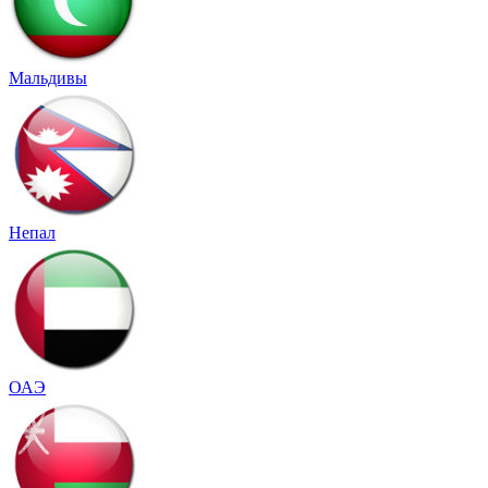
Мальдивы
Непал
ОАЭ