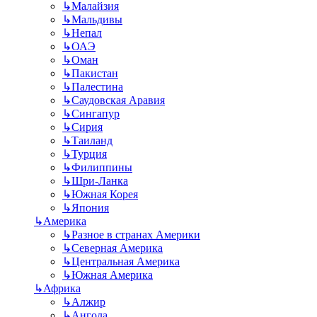
↳
Малайзия
↳
Мальдивы
↳
Непал
↳
ОАЭ
↳
Оман
↳
Пакистан
↳
Палестина
↳
Саудовская Аравия
↳
Сингапур
↳
Сирия
↳
Таиланд
↳
Турция
↳
Филиппины
↳
Шри-Ланка
↳
Южная Корея
↳
Япония
↳
Америка
↳
Разное в странах Америки
↳
Северная Америка
↳
Центральная Америка
↳
Южная Америка
↳
Африка
↳
Алжир
↳
Ангола