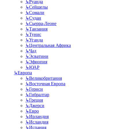
↳
Руанда
↳
Сейшелы
↳
Сомали
↳
Судан
↳
Сьерра-Леоне
↳
Танзания
↳
Тунис
↳
Уганда
↳
Центральная Африка
↳
Чад
↳
Эсватини
↳
Эфиопия
↳
ЮАР
↳
Европа
↳
Великобритания
↳
Восточная Европа
↳
Гернси
↳
Гибралтар
↳
Греция
↳
Джерси
↳
Евро
↳
Ирландия
↳
Исландия
↳
Испания