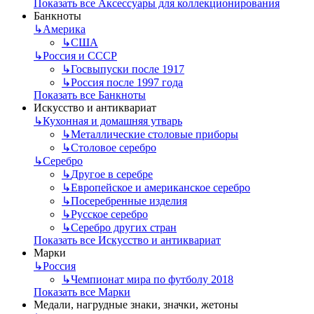
Показать все Аксессуары для коллекционирования
Банкноты
↳
Америка
↳
США
↳
Россия и СССР
↳
Госвыпуски после 1917
↳
Россия после 1997 года
Показать все Банкноты
Искусство и антиквариат
↳
Кухонная и домашняя утварь
↳
Металлические столовые приборы
↳
Столовое серебро
↳
Серебро
↳
Другое в серебре
↳
Европейское и американское серебро
↳
Посеребренные изделия
↳
Русское серебро
↳
Серебро других стран
Показать все Искусство и антиквариат
Марки
↳
Россия
↳
Чемпионат мира по футболу 2018
Показать все Марки
Медали, нагрудные знаки, значки, жетоны