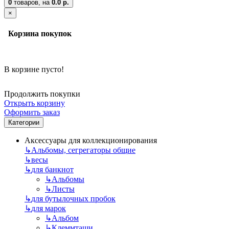
0
товаров,
на
0.0 р.
×
Корзина покупок
В корзине пусто!
Продолжить покупки
Открыть корзину
Оформить заказ
Категории
Аксессуары для коллекционирования
↳
Альбомы, сегрегаторы общие
↳
весы
↳
для банкнот
↳
Альбомы
↳
Листы
↳
для бутылочных пробок
↳
для марок
↳
Альбом
↳
Клеммташи