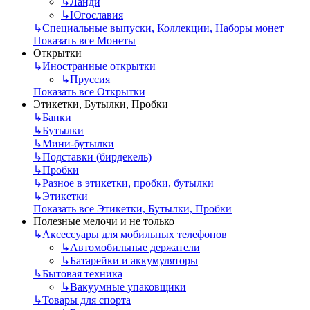
↳
Ланди
↳
Югославия
↳
Специальные выпуски, Коллекции, Наборы монет
Показать все Монеты
Открытки
↳
Иностранные открытки
↳
Пруссия
Показать все Открытки
Этикетки, Бутылки, Пробки
↳
Банки
↳
Бутылки
↳
Мини-бутылки
↳
Подставки (бирдекель)
↳
Пробки
↳
Разное в этикетки, пробки, бутылки
↳
Этикетки
Показать все Этикетки, Бутылки, Пробки
Полезные мелочи и не только
↳
Аксессуары для мобильных телефонов
↳
Автомобильные держатели
↳
Батарейки и аккумуляторы
↳
Бытовая техника
↳
Вакуумные упаковщики
↳
Товары для спорта