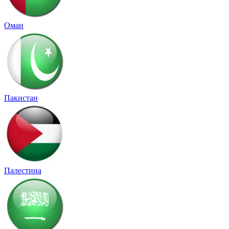
Оман
Пакистан
Палестина