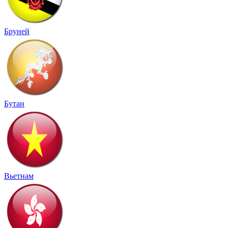
Бруней
Бутан
Вьетнам