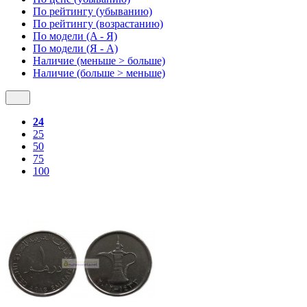
По рейтингу (убыванию)
По рейтингу (возрастанию)
По модели (A - Я)
По модели (Я - A)
Наличие (меньше > больше)
Наличие (больше > меньше)
24
25
50
75
100