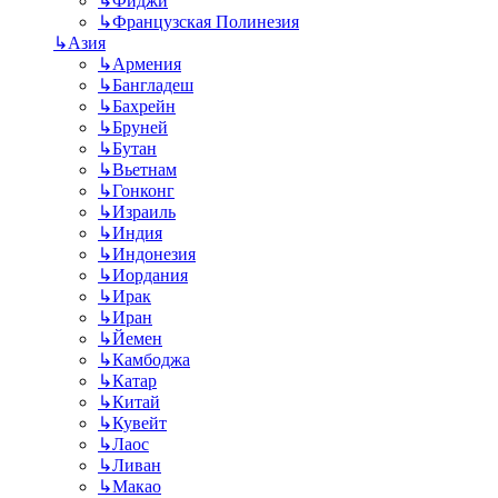
↳
Фиджи
↳
Французская Полинезия
↳
Азия
↳
Армения
↳
Бангладеш
↳
Бахрейн
↳
Бруней
↳
Бутан
↳
Вьетнам
↳
Гонконг
↳
Израиль
↳
Индия
↳
Индонезия
↳
Иордания
↳
Ирак
↳
Иран
↳
Йемен
↳
Камбоджа
↳
Катар
↳
Китай
↳
Кувейт
↳
Лаос
↳
Ливан
↳
Макао