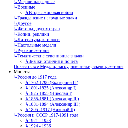
↳
Mедали наградные
↳
Военные
↳
Вторая мировая война
↳
Гражданские нагрудные знаки
↳
Другое
↳
Жетоны других стран
↳
Копии, реплики
↳
Литература, каталоги
↳
Настольные медали
↳
Русские жетоны
↳
Тематические сувенирные значки
↳
Значки отличия и почета
Показать все Медали, нагрудные знаки, значки, жетоны
Монеты
↳
Россия до 1917 года
↳
1762-1796 (Екатерина II )
↳
1801-1825 (Александр I)
↳
1825-1855 (Николай I)
↳
1855-1881 (Александр II )
↳
1881-1894 (Александр III )
↳
1895 -1917 (Николай II)
↳
Россия и СССР 1917-1991 года
↳
1921 - 1923
↳
1924 - 1936