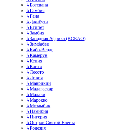
↳
Ботсвана
↳
Гамбия
↳
Гана
↳
Джибути
↳
Египет
↳
Замбия
↳
Западная Африка (BCEAO)
↳
Зимбабве
↳
Кабо-Верде
↳
Камерун
↳
Кения
↳
Конго
↳
Лесото
↳
Ливия
↳
Маврикий
↳
Мадагаскар
↳
Малави
↳
Марокко
↳
Мозамбик
↳
Намибия
↳
Нигерия
↳
Остров Святой Елены
↳
Родезия