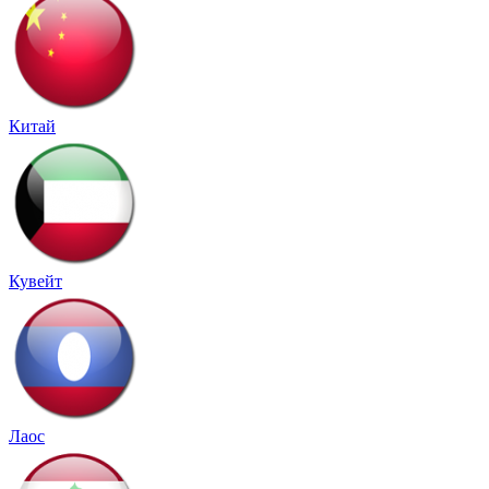
Китай
Кувейт
Лаос