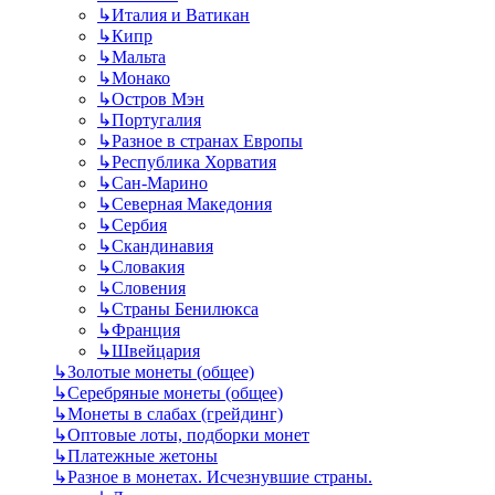
↳
Италия и Ватикан
↳
Кипр
↳
Мальта
↳
Монако
↳
Остров Мэн
↳
Португалия
↳
Разное в странах Европы
↳
Республика Хорватия
↳
Сан-Марино
↳
Северная Македония
↳
Сербия
↳
Скандинавия
↳
Словакия
↳
Словения
↳
Страны Бенилюкса
↳
Франция
↳
Швейцария
↳
Золотые монеты (общее)
↳
Серебряные монеты (общее)
↳
Монеты в слабах (грейдинг)
↳
Оптовые лоты, подборки монет
↳
Платежные жетоны
↳
Разное в монетах. Исчезнувшие страны.