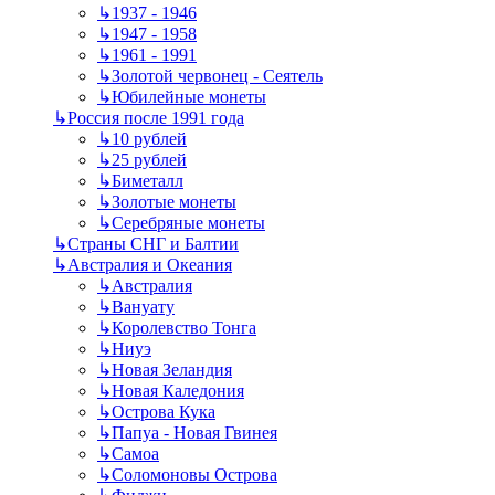
↳
1937 - 1946
↳
1947 - 1958
↳
1961 - 1991
↳
Золотой червонец - Сеятель
↳
Юбилейные монеты
↳
Россия после 1991 года
↳
10 рублей
↳
25 рублей
↳
Биметалл
↳
Золотые монеты
↳
Серебряные монеты
↳
Страны СНГ и Балтии
↳
Австралия и Океания
↳
Австралия
↳
Вануату
↳
Королевство Тонга
↳
Ниуэ
↳
Новая Зеландия
↳
Новая Каледония
↳
Острова Кука
↳
Папуа - Новая Гвинея
↳
Самоа
↳
Соломоновы Острова