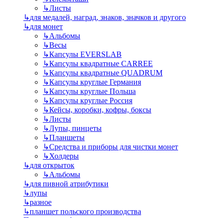
↳
Листы
↳
для медалей, наград, знаков, значков и другого
↳
для монет
↳
Альбомы
↳
Весы
↳
Капсулы EVERSLAB
↳
Капсулы квадратные CARREE
↳
Капсулы квадратные QUADRUM
↳
Капсулы круглые Германия
↳
Капсулы круглые Польша
↳
Капсулы круглые Россия
↳
Кейсы, коробки, кофры, боксы
↳
Листы
↳
Лупы, пинцеты
↳
Планшеты
↳
Средства и приборы для чистки монет
↳
Холдеры
↳
для открыток
↳
Альбомы
↳
для пивной атрибутики
↳
лупы
↳
разное
↳
планшет польского производства