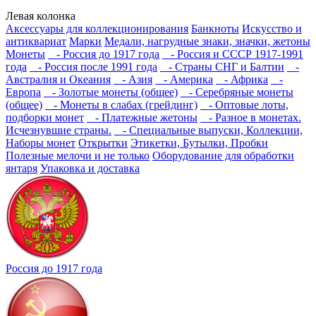
Левая колонка
Аксессуары для коллекционирования
Банкноты
Искусство и
антиквариат
Марки
Медали, нагрудные знаки, значки, жетоны
Монеты
- Россия до 1917 года
- Россия и СССР 1917-1991
года
- Россия после 1991 года
- Страны СНГ и Балтии
-
Австралия и Океания
- Азия
- Америка
- Африка
-
Европа
- Золотые монеты (общее)
- Серебряные монеты
(общее)
- Монеты в слабах (грейдинг)
- Оптовые лоты,
подборки монет
- Платежные жетоны
- Разное в монетах.
Исчезнувшие страны.
- Специальные выпуски, Коллекции,
Наборы монет
Открытки
Этикетки, Бутылки, Пробки
Полезные мелочи и не только
Оборудование для обработки
янтаря
Упаковка и доставка
Россия до 1917 года