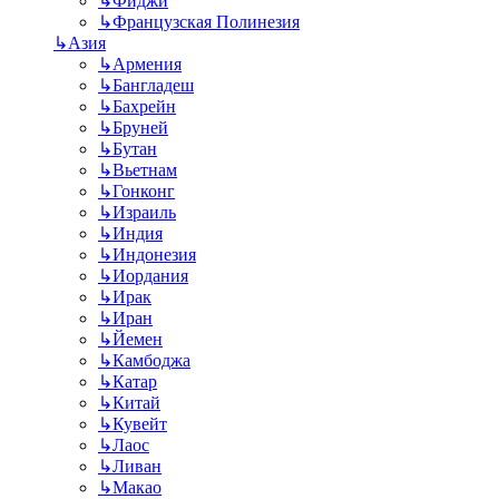
↳
Фиджи
↳
Французская Полинезия
↳
Азия
↳
Армения
↳
Бангладеш
↳
Бахрейн
↳
Бруней
↳
Бутан
↳
Вьетнам
↳
Гонконг
↳
Израиль
↳
Индия
↳
Индонезия
↳
Иордания
↳
Ирак
↳
Иран
↳
Йемен
↳
Камбоджа
↳
Катар
↳
Китай
↳
Кувейт
↳
Лаос
↳
Ливан
↳
Макао