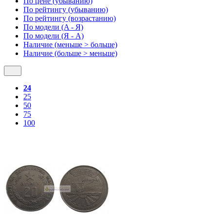
По цене (убыванию)
По рейтингу (убыванию)
По рейтингу (возрастанию)
По модели (A - Я)
По модели (Я - A)
Наличие (меньше > больше)
Наличие (больше > меньше)
24
25
50
75
100