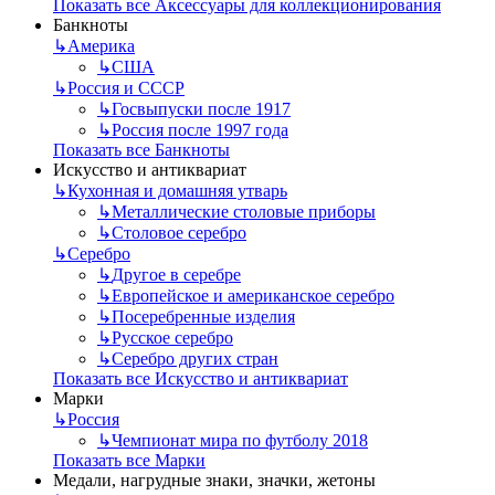
Показать все Аксессуары для коллекционирования
Банкноты
↳
Америка
↳
США
↳
Россия и СССР
↳
Госвыпуски после 1917
↳
Россия после 1997 года
Показать все Банкноты
Искусство и антиквариат
↳
Кухонная и домашняя утварь
↳
Металлические столовые приборы
↳
Столовое серебро
↳
Серебро
↳
Другое в серебре
↳
Европейское и американское серебро
↳
Посеребренные изделия
↳
Русское серебро
↳
Серебро других стран
Показать все Искусство и антиквариат
Марки
↳
Россия
↳
Чемпионат мира по футболу 2018
Показать все Марки
Медали, нагрудные знаки, значки, жетоны