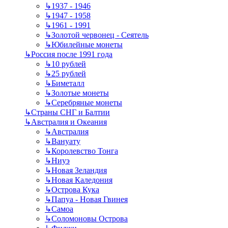
↳
1937 - 1946
↳
1947 - 1958
↳
1961 - 1991
↳
Золотой червонец - Сеятель
↳
Юбилейные монеты
↳
Россия после 1991 года
↳
10 рублей
↳
25 рублей
↳
Биметалл
↳
Золотые монеты
↳
Серебряные монеты
↳
Страны СНГ и Балтии
↳
Австралия и Океания
↳
Австралия
↳
Вануату
↳
Королевство Тонга
↳
Ниуэ
↳
Новая Зеландия
↳
Новая Каледония
↳
Острова Кука
↳
Папуа - Новая Гвинея
↳
Самоа
↳
Соломоновы Острова