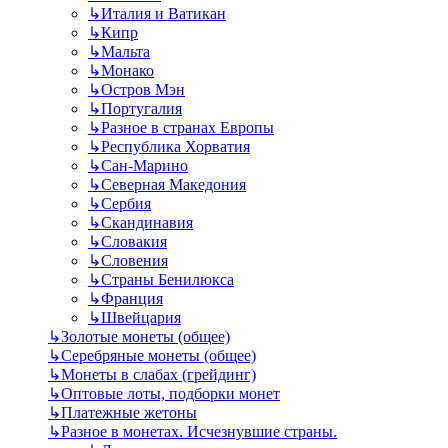
↳
Италия и Ватикан
↳
Кипр
↳
Мальта
↳
Монако
↳
Остров Мэн
↳
Португалия
↳
Разное в странах Европы
↳
Республика Хорватия
↳
Сан-Марино
↳
Северная Македония
↳
Сербия
↳
Скандинавия
↳
Словакия
↳
Словения
↳
Страны Бенилюкса
↳
Франция
↳
Швейцария
↳
Золотые монеты (общее)
↳
Серебряные монеты (общее)
↳
Монеты в слабах (грейдинг)
↳
Оптовые лоты, подборки монет
↳
Платежные жетоны
↳
Разное в монетах. Исчезнувшие страны.