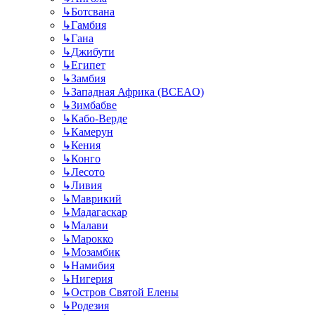
↳
Ботсвана
↳
Гамбия
↳
Гана
↳
Джибути
↳
Египет
↳
Замбия
↳
Западная Африка (BCEAO)
↳
Зимбабве
↳
Кабо-Верде
↳
Камерун
↳
Кения
↳
Конго
↳
Лесото
↳
Ливия
↳
Маврикий
↳
Мадагаскар
↳
Малави
↳
Марокко
↳
Мозамбик
↳
Намибия
↳
Нигерия
↳
Остров Святой Елены
↳
Родезия