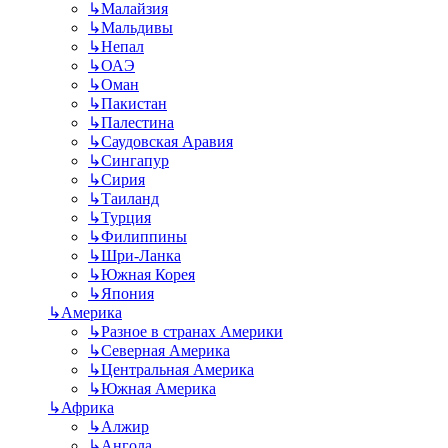
↳
Малайзия
↳
Мальдивы
↳
Непал
↳
ОАЭ
↳
Оман
↳
Пакистан
↳
Палестина
↳
Саудовская Аравия
↳
Сингапур
↳
Сирия
↳
Таиланд
↳
Турция
↳
Филиппины
↳
Шри-Ланка
↳
Южная Корея
↳
Япония
↳
Америка
↳
Разное в странах Америки
↳
Северная Америка
↳
Центральная Америка
↳
Южная Америка
↳
Африка
↳
Алжир
↳
Ангола