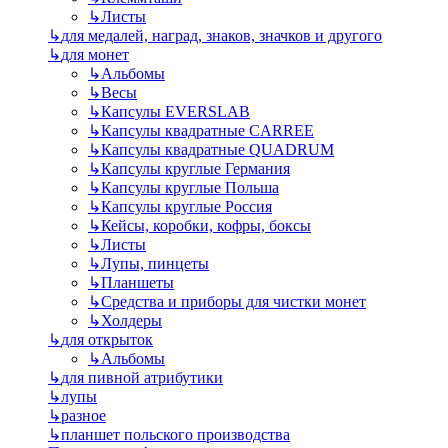
↳
Листы
↳
для медалей, наград, знаков, значков и другого
↳
для монет
↳
Альбомы
↳
Весы
↳
Капсулы EVERSLAB
↳
Капсулы квадратные CARREE
↳
Капсулы квадратные QUADRUM
↳
Капсулы круглые Германия
↳
Капсулы круглые Польша
↳
Капсулы круглые Россия
↳
Кейсы, коробки, кофры, боксы
↳
Листы
↳
Лупы, пинцеты
↳
Планшеты
↳
Средства и приборы для чистки монет
↳
Холдеры
↳
для открыток
↳
Альбомы
↳
для пивной атрибутики
↳
лупы
↳
разное
↳
планшет польского производства