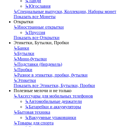
↳
Ланди
↳
Югославия
↳
Специальные выпуски, Коллекции, Наборы монет
Показать все Монеты
Открытки
↳
Иностранные открытки
↳
Пруссия
Показать все Открытки
Этикетки, Бутылки, Пробки
↳
Банки
↳
Бутылки
↳
Мини-бутылки
↳
Подставки (бирдекель)
↳
Пробки
↳
Разное в этикетки, пробки, бутылки
↳
Этикетки
Показать все Этикетки, Бутылки, Пробки
Полезные мелочи и не только
↳
Аксессуары для мобильных телефонов
↳
Автомобильные держатели
↳
Батарейки и аккумуляторы
↳
Бытовая техника
↳
Вакуумные упаковщики
↳
Товары для спорта