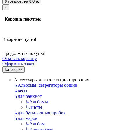
0
товаров,
на
0.0 р.
×
Корзина покупок
В корзине пусто!
Продолжить покупки
Открыть корзину
Оформить заказ
Категории
Аксессуары для коллекционирования
↳
Альбомы, сегрегаторы общие
↳
весы
↳
для банкнот
↳
Альбомы
↳
Листы
↳
для бутылочных пробок
↳
для марок
↳
Альбом
↳
Клеммташи