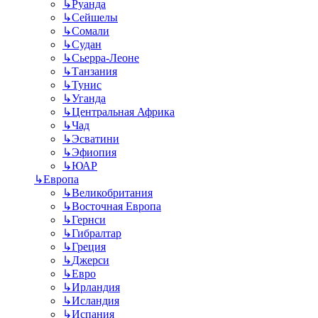
↳
Руанда
↳
Сейшелы
↳
Сомали
↳
Судан
↳
Сьерра-Леоне
↳
Танзания
↳
Тунис
↳
Уганда
↳
Центральная Африка
↳
Чад
↳
Эсватини
↳
Эфиопия
↳
ЮАР
↳
Европа
↳
Великобритания
↳
Восточная Европа
↳
Гернси
↳
Гибралтар
↳
Греция
↳
Джерси
↳
Евро
↳
Ирландия
↳
Исландия
↳
Испания