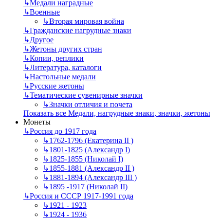
↳
Mедали наградные
↳
Военные
↳
Вторая мировая война
↳
Гражданские нагрудные знаки
↳
Другое
↳
Жетоны других стран
↳
Копии, реплики
↳
Литература, каталоги
↳
Настольные медали
↳
Русские жетоны
↳
Тематические сувенирные значки
↳
Значки отличия и почета
Показать все Медали, нагрудные знаки, значки, жетоны
Монеты
↳
Россия до 1917 года
↳
1762-1796 (Екатерина II )
↳
1801-1825 (Александр I)
↳
1825-1855 (Николай I)
↳
1855-1881 (Александр II )
↳
1881-1894 (Александр III )
↳
1895 -1917 (Николай II)
↳
Россия и СССР 1917-1991 года
↳
1921 - 1923
↳
1924 - 1936