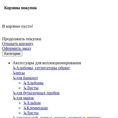
Корзина покупок
В корзине пусто!
Продолжить покупки
Открыть корзину
Оформить заказ
Категории
Аксессуары для коллекционирования
↳
Альбомы, сегрегаторы общие
↳
весы
↳
для банкнот
↳
Альбомы
↳
Листы
↳
для бутылочных пробок
↳
для марок
↳
Альбом
↳
Клеммташи
↳
Листы
↳
для медалей, наград, знаков, значков и другого