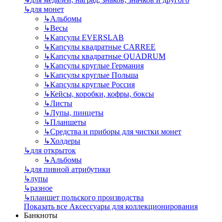
↳
для монет
↳
Альбомы
↳
Весы
↳
Капсулы EVERSLAB
↳
Капсулы квадратные CARREE
↳
Капсулы квадратные QUADRUM
↳
Капсулы круглые Германия
↳
Капсулы круглые Польша
↳
Капсулы круглые Россия
↳
Кейсы, коробки, кофры, боксы
↳
Листы
↳
Лупы, пинцеты
↳
Планшеты
↳
Средства и приборы для чистки монет
↳
Холдеры
↳
для открыток
↳
Альбомы
↳
для пивной атрибутики
↳
лупы
↳
разное
↳
планшет польского производства
Показать все Аксессуары для коллекционирования
Банкноты