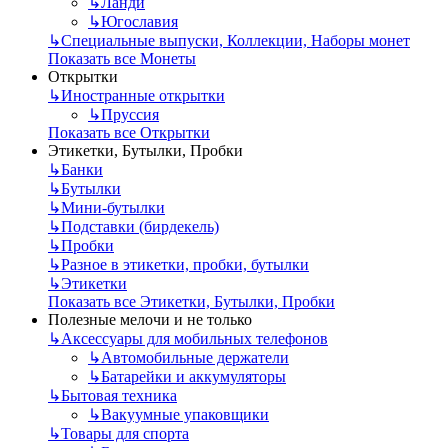
↳
Ланди
↳
Югославия
↳
Специальные выпуски, Коллекции, Наборы монет
Показать все Монеты
Открытки
↳
Иностранные открытки
↳
Пруссия
Показать все Открытки
Этикетки, Бутылки, Пробки
↳
Банки
↳
Бутылки
↳
Мини-бутылки
↳
Подставки (бирдекель)
↳
Пробки
↳
Разное в этикетки, пробки, бутылки
↳
Этикетки
Показать все Этикетки, Бутылки, Пробки
Полезные мелочи и не только
↳
Аксессуары для мобильных телефонов
↳
Автомобильные держатели
↳
Батарейки и аккумуляторы
↳
Бытовая техника
↳
Вакуумные упаковщики
↳
Товары для спорта