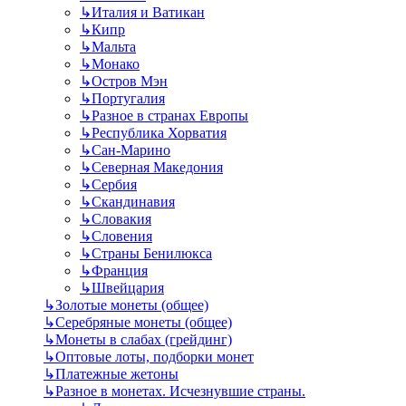
↳
Италия и Ватикан
↳
Кипр
↳
Мальта
↳
Монако
↳
Остров Мэн
↳
Португалия
↳
Разное в странах Европы
↳
Республика Хорватия
↳
Сан-Марино
↳
Северная Македония
↳
Сербия
↳
Скандинавия
↳
Словакия
↳
Словения
↳
Страны Бенилюкса
↳
Франция
↳
Швейцария
↳
Золотые монеты (общее)
↳
Серебряные монеты (общее)
↳
Монеты в слабах (грейдинг)
↳
Оптовые лоты, подборки монет
↳
Платежные жетоны
↳
Разное в монетах. Исчезнувшие страны.