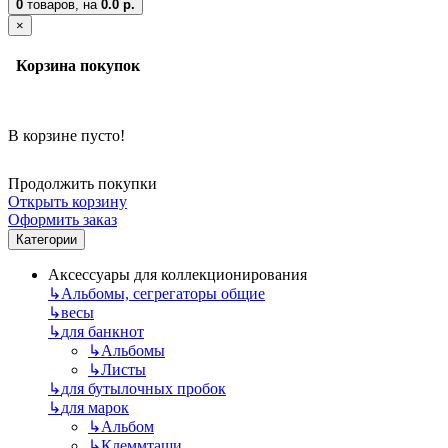
0
товаров,
на
0.0 р.
×
Корзина покупок
В корзине пусто!
Продолжить покупки
Открыть корзину
Оформить заказ
Категории
Аксессуары для коллекционирования
↳
Альбомы, сегрегаторы общие
↳
весы
↳
для банкнот
↳
Альбомы
↳
Листы
↳
для бутылочных пробок
↳
для марок
↳
Альбом
↳
Клеммташи