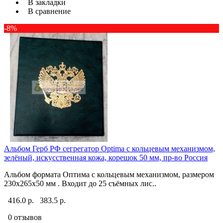
В закладки
В сравнение
-8%
Альбом Герб РФ сегрегатор Optima с кольцевым механизмом,
зелёный, искусственная кожа, корешок 50 мм, пр-во Россия
Альбом формата Оптима с кольцевым механизмом, размером
230х265х50 мм . Входит до 25 съёмных лис..
416.0 р.
383.5 р.
0 отзывов