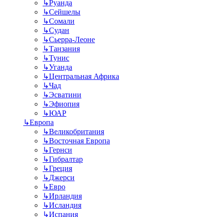
↳
Руанда
↳
Сейшелы
↳
Сомали
↳
Судан
↳
Сьерра-Леоне
↳
Танзания
↳
Тунис
↳
Уганда
↳
Центральная Африка
↳
Чад
↳
Эсватини
↳
Эфиопия
↳
ЮАР
↳
Европа
↳
Великобритания
↳
Восточная Европа
↳
Гернси
↳
Гибралтар
↳
Греция
↳
Джерси
↳
Евро
↳
Ирландия
↳
Исландия
↳
Испания