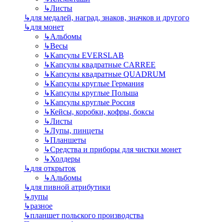
↳
Листы
↳
для медалей, наград, знаков, значков и другого
↳
для монет
↳
Альбомы
↳
Весы
↳
Капсулы EVERSLAB
↳
Капсулы квадратные CARREE
↳
Капсулы квадратные QUADRUM
↳
Капсулы круглые Германия
↳
Капсулы круглые Польша
↳
Капсулы круглые Россия
↳
Кейсы, коробки, кофры, боксы
↳
Листы
↳
Лупы, пинцеты
↳
Планшеты
↳
Средства и приборы для чистки монет
↳
Холдеры
↳
для открыток
↳
Альбомы
↳
для пивной атрибутики
↳
лупы
↳
разное
↳
планшет польского производства