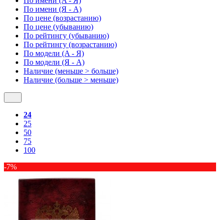
По имени (A - Я)
По имени (Я - A)
По цене (возрастанию)
По цене (убыванию)
По рейтингу (убыванию)
По рейтингу (возрастанию)
По модели (A - Я)
По модели (Я - A)
Наличие (меньше > больше)
Наличие (больше > меньше)
24
25
50
75
100
-7%