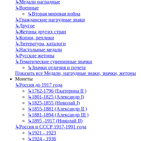
↳
Mедали наградные
↳
Военные
↳
Вторая мировая война
↳
Гражданские нагрудные знаки
↳
Другое
↳
Жетоны других стран
↳
Копии, реплики
↳
Литература, каталоги
↳
Настольные медали
↳
Русские жетоны
↳
Тематические сувенирные значки
↳
Значки отличия и почета
Показать все Медали, нагрудные знаки, значки, жетоны
Монеты
↳
Россия до 1917 года
↳
1762-1796 (Екатерина II )
↳
1801-1825 (Александр I)
↳
1825-1855 (Николай I)
↳
1855-1881 (Александр II )
↳
1881-1894 (Александр III )
↳
1895 -1917 (Николай II)
↳
Россия и СССР 1917-1991 года
↳
1921 - 1923
↳
1924 - 1936