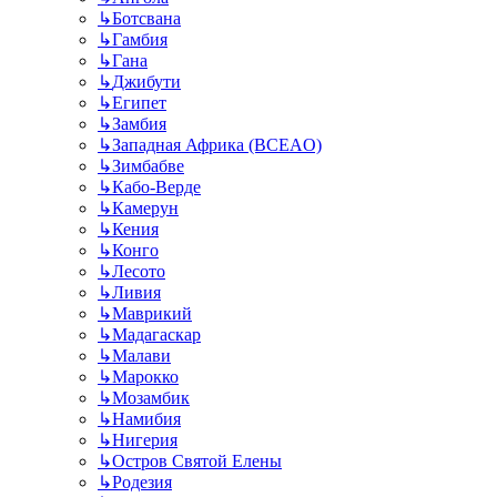
↳
Ботсвана
↳
Гамбия
↳
Гана
↳
Джибути
↳
Египет
↳
Замбия
↳
Западная Африка (BCEAO)
↳
Зимбабве
↳
Кабо-Верде
↳
Камерун
↳
Кения
↳
Конго
↳
Лесото
↳
Ливия
↳
Маврикий
↳
Мадагаскар
↳
Малави
↳
Марокко
↳
Мозамбик
↳
Намибия
↳
Нигерия
↳
Остров Святой Елены
↳
Родезия