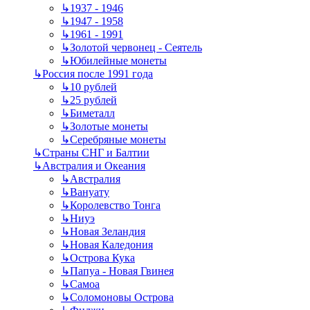
↳
1937 - 1946
↳
1947 - 1958
↳
1961 - 1991
↳
Золотой червонец - Сеятель
↳
Юбилейные монеты
↳
Россия после 1991 года
↳
10 рублей
↳
25 рублей
↳
Биметалл
↳
Золотые монеты
↳
Серебряные монеты
↳
Страны СНГ и Балтии
↳
Австралия и Океания
↳
Австралия
↳
Вануату
↳
Королевство Тонга
↳
Ниуэ
↳
Новая Зеландия
↳
Новая Каледония
↳
Острова Кука
↳
Папуа - Новая Гвинея
↳
Самоа
↳
Соломоновы Острова