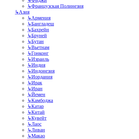
↳
Фиджи
↳
Французская Полинезия
↳
Азия
↳
Армения
↳
Бангладеш
↳
Бахрейн
↳
Бруней
↳
Бутан
↳
Вьетнам
↳
Гонконг
↳
Израиль
↳
Индия
↳
Индонезия
↳
Иордания
↳
Ирак
↳
Иран
↳
Йемен
↳
Камбоджа
↳
Катар
↳
Китай
↳
Кувейт
↳
Лаос
↳
Ливан
↳
Макао