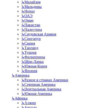
↳
Малайзия
↳
Мальдивы
↳
Непал
↳
ОАЭ
↳
Оман
↳
Пакистан
↳
Палестина
↳
Саудовская Аравия
↳
Сингапур
↳
Сирия
↳
Таиланд
↳
Турция
↳
Филиппины
↳
Шри-Ланка
↳
Южная Корея
↳
Япония
↳
Америка
↳
Разное в странах Америки
↳
Северная Америка
↳
Центральная Америка
↳
Южная Америка
↳
Африка
↳
Алжир
↳
Ангола