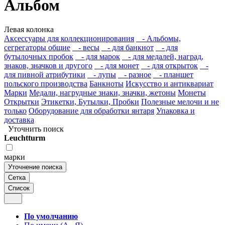
Альбом
Левая колонка
Аксессуары для коллекционирования
- Альбомы,
сегрегаторы общие
- весы
- для банкнот
- для
бутылочных пробок
- для марок
- для медалей, наград,
знаков, значков и другого
- для монет
- для открыток
-
для пивной атрибутики
- лупы
- разное
- планшет
польского производства
Банкноты
Искусство и антиквариат
Марки
Медали, нагрудные знаки, значки, жетоны
Монеты
Открытки
Этикетки, Бутылки, Пробки
Полезные мелочи и не
только
Оборудование для обработки янтаря
Упаковка и
доставка
Уточнить поиск
Leuchtturm
марки
Уточнение поиска
Сетка
Список
По умолчанию