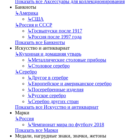
Показать все Аксессуары для коллекционирования
Банкноты
↳
Америка
↳
США
↳
Россия и СССР
↳
Госвыпуски после 1917
↳
Россия после 1997 года
Показать все Банкноты
Искусство и антиквариат
↳
Кухонная и домашняя утварь
↳
Металлические столовые приборы
↳
Столовое серебро
↳
Серебро
↳
Другое в серебре
↳
Европейское и американское серебро
↳
Посеребренные изделия
↳
Русское серебро
↳
Серебро других стран
Показать все Искусство и антиквариат
Марки
↳
Россия
↳
Чемпионат мира по футболу 2018
Показать все Марки
Медали, нагрудные знаки, значки, жетоны