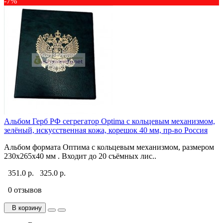
-7%
Альбом Герб РФ сегрегатор Optima с кольцевым механизмом,
зелёный, искусственная кожа, корешок 40 мм, пр-во Россия
Альбом формата Оптима с кольцевым механизмом, размером
230х265х40 мм . Входит до 20 съёмных лис..
351.0 р.
325.0 р.
0 отзывов
В корзину