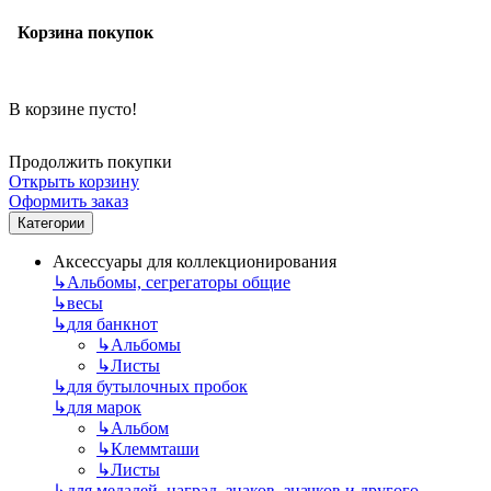
Корзина покупок
В корзине пусто!
Продолжить покупки
Открыть корзину
Оформить заказ
Категории
Аксессуары для коллекционирования
↳
Альбомы, сегрегаторы общие
↳
весы
↳
для банкнот
↳
Альбомы
↳
Листы
↳
для бутылочных пробок
↳
для марок
↳
Альбом
↳
Клеммташи
↳
Листы
↳
для медалей, наград, знаков, значков и другого