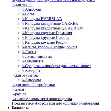
↳
для монет
↳
Альбомы
↳
Весы
↳
Капсулы EVERSLAB
↳
Капсулы квадратные CARREE
↳
Капсулы квадратные QUADRUM
↳
Капсулы круглые Германия
↳
Капсулы круглые Польша
↳
Капсулы круглые Россия
↳
Кейсы, коробки, кофры, боксы
↳
Листы
↳
Лупы, пинцеты
↳
Планшеты
↳
Средства и приборы для чистки монет
↳
Холдеры
↳
для открыток
↳
Альбомы
↳
для пивной атрибутики
↳
лупы
↳
разное
↳
планшет польского производства
Показать все Аксессуары для коллекционирования
Банкноты