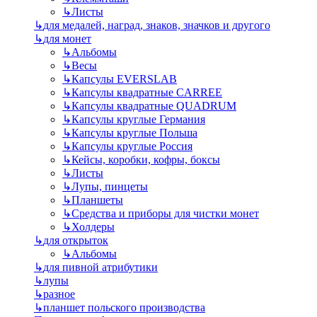
↳
Листы
↳
для медалей, наград, знаков, значков и другого
↳
для монет
↳
Альбомы
↳
Весы
↳
Капсулы EVERSLAB
↳
Капсулы квадратные CARREE
↳
Капсулы квадратные QUADRUM
↳
Капсулы круглые Германия
↳
Капсулы круглые Польша
↳
Капсулы круглые Россия
↳
Кейсы, коробки, кофры, боксы
↳
Листы
↳
Лупы, пинцеты
↳
Планшеты
↳
Средства и приборы для чистки монет
↳
Холдеры
↳
для открыток
↳
Альбомы
↳
для пивной атрибутики
↳
лупы
↳
разное
↳
планшет польского производства