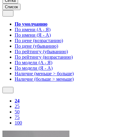
Сетка
Список
По умолчанию
По имени (A - Я)
По имени (Я - A)
По цене (возрастанию)
По цене (убыванию)
По рейтингу (убыванию)
По рейтингу (возрастанию)
По модели (A - Я)
По модели (Я - A)
Наличие (меньше > больше)
Наличие (больше > меньше)
24
25
50
75
100