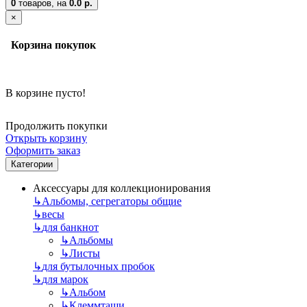
0
товаров,
на
0.0 р.
×
Корзина покупок
В корзине пусто!
Продолжить покупки
Открыть корзину
Оформить заказ
Категории
Аксессуары для коллекционирования
↳
Альбомы, сегрегаторы общие
↳
весы
↳
для банкнот
↳
Альбомы
↳
Листы
↳
для бутылочных пробок
↳
для марок
↳
Альбом
↳
Клеммташи