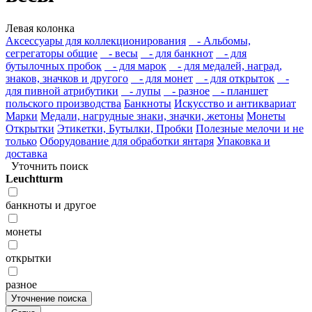
Левая колонка
Аксессуары для коллекционирования
- Альбомы,
сегрегаторы общие
- весы
- для банкнот
- для
бутылочных пробок
- для марок
- для медалей, наград,
знаков, значков и другого
- для монет
- для открыток
-
для пивной атрибутики
- лупы
- разное
- планшет
польского производства
Банкноты
Искусство и антиквариат
Марки
Медали, нагрудные знаки, значки, жетоны
Монеты
Открытки
Этикетки, Бутылки, Пробки
Полезные мелочи и не
только
Оборудование для обработки янтаря
Упаковка и
доставка
Уточнить поиск
Leuchtturm
банкноты и другое
монеты
открытки
разное
Уточнение поиска