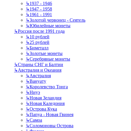
↳
1937 - 1946
↳
1947 - 1958
↳
1961 - 1991
↳
Золотой червонец - Сеятель
↳
Юбилейные монеты
↳
Россия после 1991 года
↳
10 рублей
↳
25 рублей
↳
Биметалл
↳
Золотые монеты
↳
Серебряные монеты
↳
Страны СНГ и Балтии
↳
Австралия и Океания
↳
Австралия
↳
Вануату
↳
Королевство Тонга
↳
Ниуэ
↳
Новая Зеландия
↳
Новая Каледония
↳
Острова Кука
↳
Папуа - Новая Гвинея
↳
Самоа
↳
Соломоновы Острова