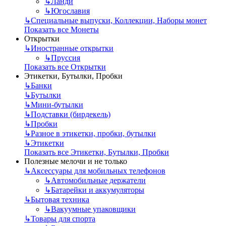
↳
Ланди
↳
Югославия
↳
Специальные выпуски, Коллекции, Наборы монет
Показать все Монеты
Открытки
↳
Иностранные открытки
↳
Пруссия
Показать все Открытки
Этикетки, Бутылки, Пробки
↳
Банки
↳
Бутылки
↳
Мини-бутылки
↳
Подставки (бирдекель)
↳
Пробки
↳
Разное в этикетки, пробки, бутылки
↳
Этикетки
Показать все Этикетки, Бутылки, Пробки
Полезные мелочи и не только
↳
Аксессуары для мобильных телефонов
↳
Автомобильные держатели
↳
Батарейки и аккумуляторы
↳
Бытовая техника
↳
Вакуумные упаковщики
↳
Товары для спорта