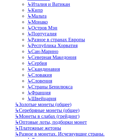
↳
Италия и Ватикан
↳
Кипр
↳
Мальта
↳
Монако
↳
Остров Мэн
↳
Португалия
↳
Разное в странах Европы
↳
Республика Хорватия
↳
Сан-Марино
↳
Северная Македония
↳
Сербия
↳
Скандинавия
↳
Словакия
↳
Словения
↳
Страны Бенилюкса
↳
Франция
↳
Швейцария
↳
Золотые монеты (общее)
↳
Серебряные монеты (общее)
↳
Монеты в слабах (грейдинг)
↳
Оптовые лоты, подборки монет
↳
Платежные жетоны
↳
Разное в монетах. Исчезнувшие страны.