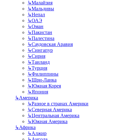
↳
Малайзия
↳
Мальдивы
↳
Непал
↳
ОАЭ
↳
Оман
↳
Пакистан
↳
Палестина
↳
Саудовская Аравия
↳
Сингапур
↳
Сирия
↳
Таиланд
↳
Турция
↳
Филиппины
↳
Шри-Ланка
↳
Южная Корея
↳
Япония
↳
Америка
↳
Разное в странах Америки
↳
Северная Америка
↳
Центральная Америка
↳
Южная Америка
↳
Африка
↳
Алжир
↳
Ангола