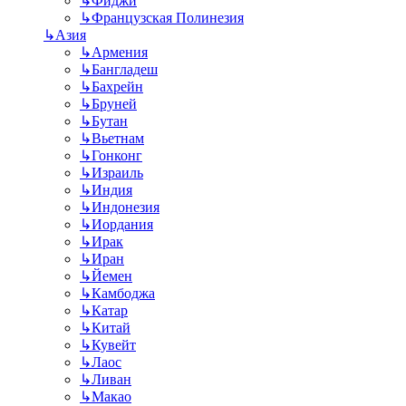
↳
Фиджи
↳
Французская Полинезия
↳
Азия
↳
Армения
↳
Бангладеш
↳
Бахрейн
↳
Бруней
↳
Бутан
↳
Вьетнам
↳
Гонконг
↳
Израиль
↳
Индия
↳
Индонезия
↳
Иордания
↳
Ирак
↳
Иран
↳
Йемен
↳
Камбоджа
↳
Катар
↳
Китай
↳
Кувейт
↳
Лаос
↳
Ливан
↳
Макао