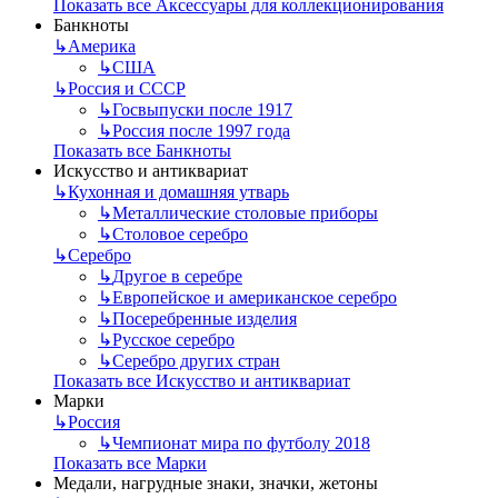
Показать все Аксессуары для коллекционирования
Банкноты
↳
Америка
↳
США
↳
Россия и СССР
↳
Госвыпуски после 1917
↳
Россия после 1997 года
Показать все Банкноты
Искусство и антиквариат
↳
Кухонная и домашняя утварь
↳
Металлические столовые приборы
↳
Столовое серебро
↳
Серебро
↳
Другое в серебре
↳
Европейское и американское серебро
↳
Посеребренные изделия
↳
Русское серебро
↳
Серебро других стран
Показать все Искусство и антиквариат
Марки
↳
Россия
↳
Чемпионат мира по футболу 2018
Показать все Марки
Медали, нагрудные знаки, значки, жетоны