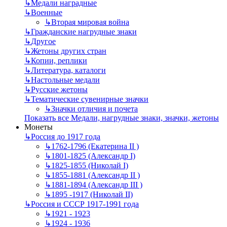
↳
Mедали наградные
↳
Военные
↳
Вторая мировая война
↳
Гражданские нагрудные знаки
↳
Другое
↳
Жетоны других стран
↳
Копии, реплики
↳
Литература, каталоги
↳
Настольные медали
↳
Русские жетоны
↳
Тематические сувенирные значки
↳
Значки отличия и почета
Показать все Медали, нагрудные знаки, значки, жетоны
Монеты
↳
Россия до 1917 года
↳
1762-1796 (Екатерина II )
↳
1801-1825 (Александр I)
↳
1825-1855 (Николай I)
↳
1855-1881 (Александр II )
↳
1881-1894 (Александр III )
↳
1895 -1917 (Николай II)
↳
Россия и СССР 1917-1991 года
↳
1921 - 1923
↳
1924 - 1936