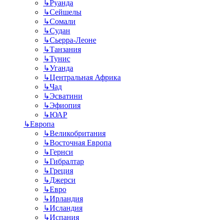
↳
Руанда
↳
Сейшелы
↳
Сомали
↳
Судан
↳
Сьерра-Леоне
↳
Танзания
↳
Тунис
↳
Уганда
↳
Центральная Африка
↳
Чад
↳
Эсватини
↳
Эфиопия
↳
ЮАР
↳
Европа
↳
Великобритания
↳
Восточная Европа
↳
Гернси
↳
Гибралтар
↳
Греция
↳
Джерси
↳
Евро
↳
Ирландия
↳
Исландия
↳
Испания