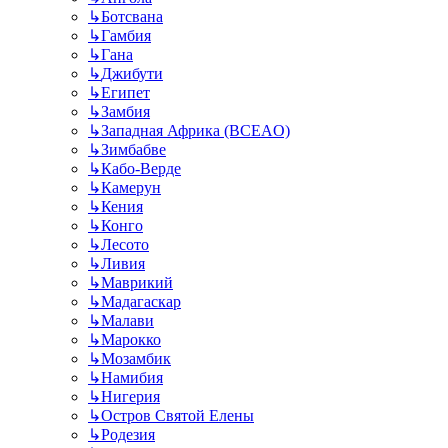
↳
Ботсвана
↳
Гамбия
↳
Гана
↳
Джибути
↳
Египет
↳
Замбия
↳
Западная Африка (BCEAO)
↳
Зимбабве
↳
Кабо-Верде
↳
Камерун
↳
Кения
↳
Конго
↳
Лесото
↳
Ливия
↳
Маврикий
↳
Мадагаскар
↳
Малави
↳
Марокко
↳
Мозамбик
↳
Намибия
↳
Нигерия
↳
Остров Святой Елены
↳
Родезия