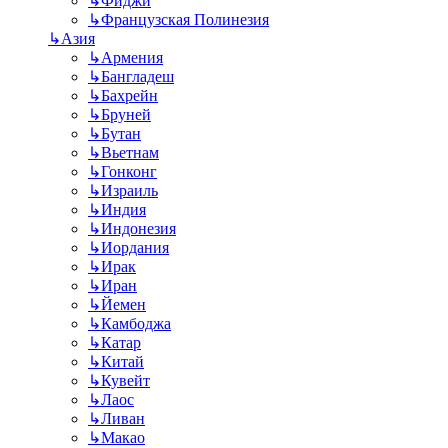
↳
Фиджи
↳
Французская Полинезия
↳
Азия
↳
Армения
↳
Бангладеш
↳
Бахрейн
↳
Бруней
↳
Бутан
↳
Вьетнам
↳
Гонконг
↳
Израиль
↳
Индия
↳
Индонезия
↳
Иордания
↳
Ирак
↳
Иран
↳
Йемен
↳
Камбоджа
↳
Катар
↳
Китай
↳
Кувейт
↳
Лаос
↳
Ливан
↳
Макао