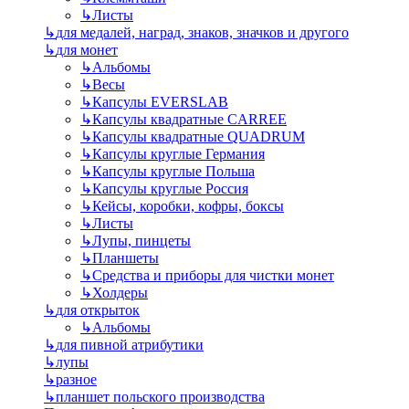
↳
Листы
↳
для медалей, наград, знаков, значков и другого
↳
для монет
↳
Альбомы
↳
Весы
↳
Капсулы EVERSLAB
↳
Капсулы квадратные CARREE
↳
Капсулы квадратные QUADRUM
↳
Капсулы круглые Германия
↳
Капсулы круглые Польша
↳
Капсулы круглые Россия
↳
Кейсы, коробки, кофры, боксы
↳
Листы
↳
Лупы, пинцеты
↳
Планшеты
↳
Средства и приборы для чистки монет
↳
Холдеры
↳
для открыток
↳
Альбомы
↳
для пивной атрибутики
↳
лупы
↳
разное
↳
планшет польского производства