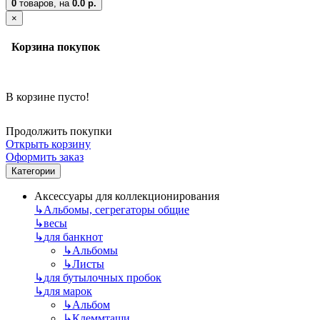
0
товаров,
на
0.0 р.
×
Корзина покупок
В корзине пусто!
Продолжить покупки
Открыть корзину
Оформить заказ
Категории
Аксессуары для коллекционирования
↳
Альбомы, сегрегаторы общие
↳
весы
↳
для банкнот
↳
Альбомы
↳
Листы
↳
для бутылочных пробок
↳
для марок
↳
Альбом
↳
Клеммташи