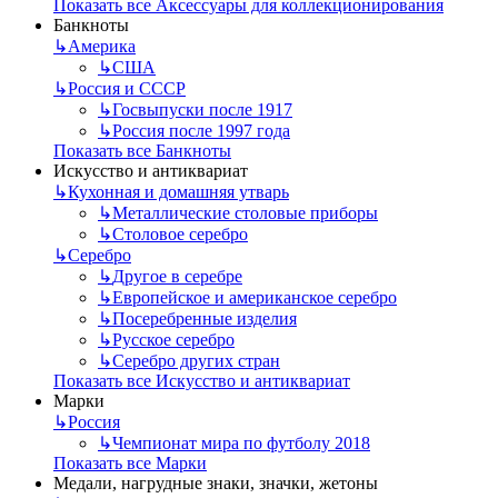
Показать все Аксессуары для коллекционирования
Банкноты
↳
Америка
↳
США
↳
Россия и СССР
↳
Госвыпуски после 1917
↳
Россия после 1997 года
Показать все Банкноты
Искусство и антиквариат
↳
Кухонная и домашняя утварь
↳
Металлические столовые приборы
↳
Столовое серебро
↳
Серебро
↳
Другое в серебре
↳
Европейское и американское серебро
↳
Посеребренные изделия
↳
Русское серебро
↳
Серебро других стран
Показать все Искусство и антиквариат
Марки
↳
Россия
↳
Чемпионат мира по футболу 2018
Показать все Марки
Медали, нагрудные знаки, значки, жетоны