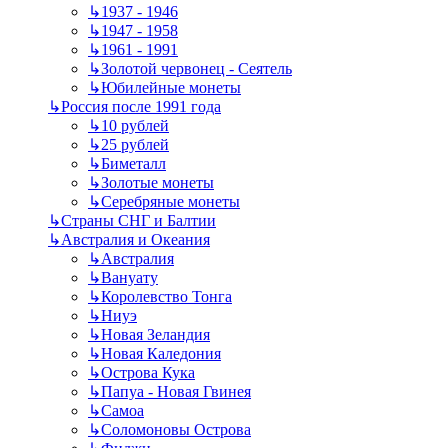
↳
1937 - 1946
↳
1947 - 1958
↳
1961 - 1991
↳
Золотой червонец - Сеятель
↳
Юбилейные монеты
↳
Россия после 1991 года
↳
10 рублей
↳
25 рублей
↳
Биметалл
↳
Золотые монеты
↳
Серебряные монеты
↳
Страны СНГ и Балтии
↳
Австралия и Океания
↳
Австралия
↳
Вануату
↳
Королевство Тонга
↳
Ниуэ
↳
Новая Зеландия
↳
Новая Каледония
↳
Острова Кука
↳
Папуа - Новая Гвинея
↳
Самоа
↳
Соломоновы Острова