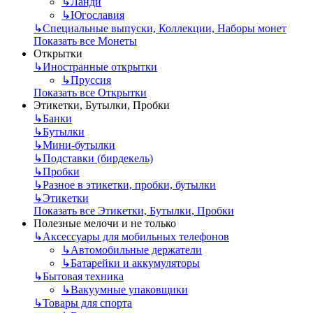
↳
Ланди
↳
Югославия
↳
Специальные выпуски, Коллекции, Наборы монет
Показать все Монеты
Открытки
↳
Иностранные открытки
↳
Пруссия
Показать все Открытки
Этикетки, Бутылки, Пробки
↳
Банки
↳
Бутылки
↳
Мини-бутылки
↳
Подставки (бирдекель)
↳
Пробки
↳
Разное в этикетки, пробки, бутылки
↳
Этикетки
Показать все Этикетки, Бутылки, Пробки
Полезные мелочи и не только
↳
Аксессуары для мобильных телефонов
↳
Автомобильные держатели
↳
Батарейки и аккумуляторы
↳
Бытовая техника
↳
Вакуумные упаковщики
↳
Товары для спорта