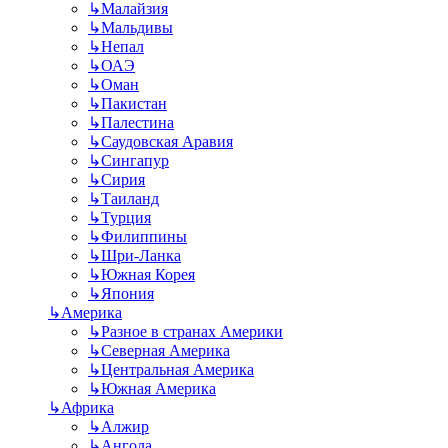
↳
Малайзия
↳
Мальдивы
↳
Непал
↳
ОАЭ
↳
Оман
↳
Пакистан
↳
Палестина
↳
Саудовская Аравия
↳
Сингапур
↳
Сирия
↳
Таиланд
↳
Турция
↳
Филиппины
↳
Шри-Ланка
↳
Южная Корея
↳
Япония
↳
Америка
↳
Разное в странах Америки
↳
Северная Америка
↳
Центральная Америка
↳
Южная Америка
↳
Африка
↳
Алжир
↳
Ангола