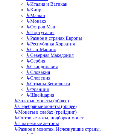
↳
Италия и Ватикан
↳
Кипр
↳
Мальта
↳
Монако
↳
Остров Мэн
↳
Португалия
↳
Разное в странах Европы
↳
Республика Хорватия
↳
Сан-Марино
↳
Северная Македония
↳
Сербия
↳
Скандинавия
↳
Словакия
↳
Словения
↳
Страны Бенилюкса
↳
Франция
↳
Швейцария
↳
Золотые монеты (общее)
↳
Серебряные монеты (общее)
↳
Монеты в слабах (грейдинг)
↳
Оптовые лоты, подборки монет
↳
Платежные жетоны
↳
Разное в монетах. Исчезнувшие страны.