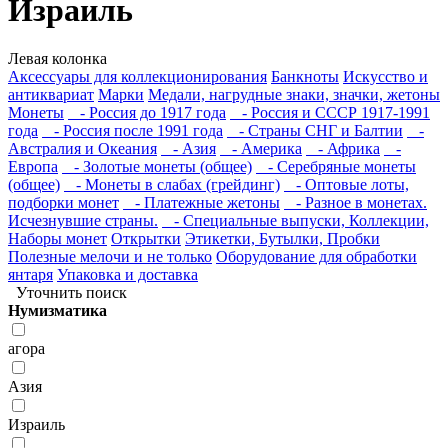
Израиль
Левая колонка
Аксессуары для коллекционирования
Банкноты
Искусство и
антиквариат
Марки
Медали, нагрудные знаки, значки, жетоны
Монеты
- Россия до 1917 года
- Россия и СССР 1917-1991
года
- Россия после 1991 года
- Страны СНГ и Балтии
-
Австралия и Океания
- Азия
- Америка
- Африка
-
Европа
- Золотые монеты (общее)
- Серебряные монеты
(общее)
- Монеты в слабах (грейдинг)
- Оптовые лоты,
подборки монет
- Платежные жетоны
- Разное в монетах.
Исчезнувшие страны.
- Специальные выпуски, Коллекции,
Наборы монет
Открытки
Этикетки, Бутылки, Пробки
Полезные мелочи и не только
Оборудование для обработки
янтаря
Упаковка и доставка
Уточнить поиск
Нумизматика
агора
Азия
Израиль