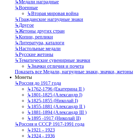
↳
Mедали наградные
↳
Военные
↳
Вторая мировая война
↳
Гражданские нагрудные знаки
↳
Другое
↳
Жетоны других стран
↳
Копии, реплики
↳
Литература, каталоги
↳
Настольные медали
↳
Русские жетоны
↳
Тематические сувенирные значки
↳
Значки отличия и почета
Показать все Медали, нагрудные знаки, значки, жетоны
Монеты
↳
Россия до 1917 года
↳
1762-1796 (Екатерина II )
↳
1801-1825 (Александр I)
↳
1825-1855 (Николай I)
↳
1855-1881 (Александр II )
↳
1881-1894 (Александр III )
↳
1895 -1917 (Николай II)
↳
Россия и СССР 1917-1991 года
↳
1921 - 1923
↳
1924 - 1936