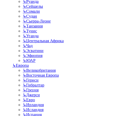
↳
Руанда
↳
Сейшелы
↳
Сомали
↳
Судан
↳
Сьерра-Леоне
↳
Танзания
↳
Тунис
↳
Уганда
↳
Центральная Африка
↳
Чад
↳
Эсватини
↳
Эфиопия
↳
ЮАР
↳
Европа
↳
Великобритания
↳
Восточная Европа
↳
Гернси
↳
Гибралтар
↳
Греция
↳
Джерси
↳
Евро
↳
Ирландия
↳
Исландия
↳
Испания