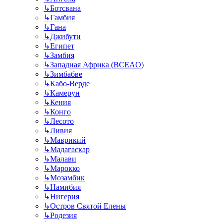
↳
Ботсвана
↳
Гамбия
↳
Гана
↳
Джибути
↳
Египет
↳
Замбия
↳
Западная Африка (BCEAO)
↳
Зимбабве
↳
Кабо-Верде
↳
Камерун
↳
Кения
↳
Конго
↳
Лесото
↳
Ливия
↳
Маврикий
↳
Мадагаскар
↳
Малави
↳
Марокко
↳
Мозамбик
↳
Намибия
↳
Нигерия
↳
Остров Святой Елены
↳
Родезия