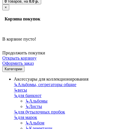
0
товаров,
на
0.0 р.
×
Корзина покупок
В корзине пусто!
Продолжить покупки
Открыть корзину
Оформить заказ
Категории
Аксессуары для коллекционирования
↳
Альбомы, сегрегаторы общие
↳
весы
↳
для банкнот
↳
Альбомы
↳
Листы
↳
для бутылочных пробок
↳
для марок
↳
Альбом
↳
Клеммташи