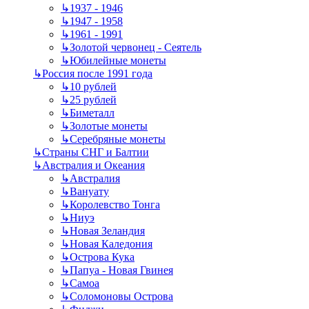
↳
1937 - 1946
↳
1947 - 1958
↳
1961 - 1991
↳
Золотой червонец - Сеятель
↳
Юбилейные монеты
↳
Россия после 1991 года
↳
10 рублей
↳
25 рублей
↳
Биметалл
↳
Золотые монеты
↳
Серебряные монеты
↳
Страны СНГ и Балтии
↳
Австралия и Океания
↳
Австралия
↳
Вануату
↳
Королевство Тонга
↳
Ниуэ
↳
Новая Зеландия
↳
Новая Каледония
↳
Острова Кука
↳
Папуа - Новая Гвинея
↳
Самоа
↳
Соломоновы Острова