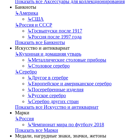
Показать все Аксессуары для коллекционирования
Банкноты
↳
Америка
↳
США
↳
Россия и СССР
↳
Госвыпуски после 1917
↳
Россия после 1997 года
Показать все Банкноты
Искусство и антиквариат
↳
Кухонная и домашняя утварь
↳
Металлические столовые приборы
↳
Столовое серебро
↳
Серебро
↳
Другое в серебре
↳
Европейское и американское серебро
↳
Посеребренные изделия
↳
Русское серебро
↳
Серебро других стран
Показать все Искусство и антиквариат
Марки
↳
Россия
↳
Чемпионат мира по футболу 2018
Показать все Марки
Медали, нагрудные знаки, значки, жетоны