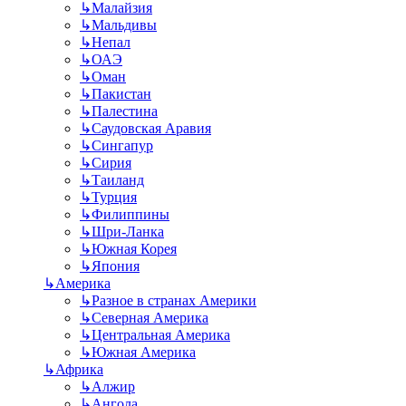
↳
Малайзия
↳
Мальдивы
↳
Непал
↳
ОАЭ
↳
Оман
↳
Пакистан
↳
Палестина
↳
Саудовская Аравия
↳
Сингапур
↳
Сирия
↳
Таиланд
↳
Турция
↳
Филиппины
↳
Шри-Ланка
↳
Южная Корея
↳
Япония
↳
Америка
↳
Разное в странах Америки
↳
Северная Америка
↳
Центральная Америка
↳
Южная Америка
↳
Африка
↳
Алжир
↳
Ангола