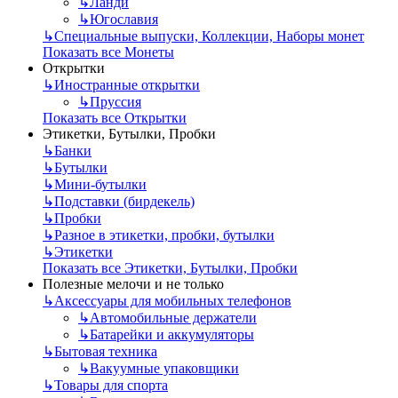
↳
Ланди
↳
Югославия
↳
Специальные выпуски, Коллекции, Наборы монет
Показать все Монеты
Открытки
↳
Иностранные открытки
↳
Пруссия
Показать все Открытки
Этикетки, Бутылки, Пробки
↳
Банки
↳
Бутылки
↳
Мини-бутылки
↳
Подставки (бирдекель)
↳
Пробки
↳
Разное в этикетки, пробки, бутылки
↳
Этикетки
Показать все Этикетки, Бутылки, Пробки
Полезные мелочи и не только
↳
Аксессуары для мобильных телефонов
↳
Автомобильные держатели
↳
Батарейки и аккумуляторы
↳
Бытовая техника
↳
Вакуумные упаковщики
↳
Товары для спорта