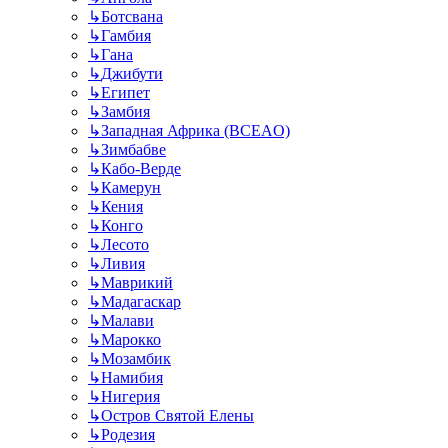
↳
Ботсвана
↳
Гамбия
↳
Гана
↳
Джибути
↳
Египет
↳
Замбия
↳
Западная Африка (BCEAO)
↳
Зимбабве
↳
Кабо-Верде
↳
Камерун
↳
Кения
↳
Конго
↳
Лесото
↳
Ливия
↳
Маврикий
↳
Мадагаскар
↳
Малави
↳
Марокко
↳
Мозамбик
↳
Намибия
↳
Нигерия
↳
Остров Святой Елены
↳
Родезия