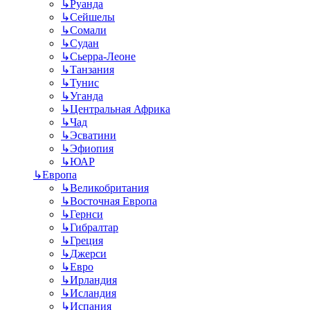
↳
Руанда
↳
Сейшелы
↳
Сомали
↳
Судан
↳
Сьерра-Леоне
↳
Танзания
↳
Тунис
↳
Уганда
↳
Центральная Африка
↳
Чад
↳
Эсватини
↳
Эфиопия
↳
ЮАР
↳
Европа
↳
Великобритания
↳
Восточная Европа
↳
Гернси
↳
Гибралтар
↳
Греция
↳
Джерси
↳
Евро
↳
Ирландия
↳
Исландия
↳
Испания