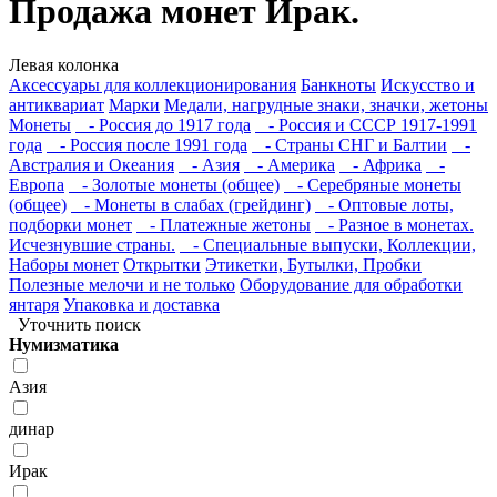
Продажа монет Ирак.
Левая колонка
Аксессуары для коллекционирования
Банкноты
Искусство и
антиквариат
Марки
Медали, нагрудные знаки, значки, жетоны
Монеты
- Россия до 1917 года
- Россия и СССР 1917-1991
года
- Россия после 1991 года
- Страны СНГ и Балтии
-
Австралия и Океания
- Азия
- Америка
- Африка
-
Европа
- Золотые монеты (общее)
- Серебряные монеты
(общее)
- Монеты в слабах (грейдинг)
- Оптовые лоты,
подборки монет
- Платежные жетоны
- Разное в монетах.
Исчезнувшие страны.
- Специальные выпуски, Коллекции,
Наборы монет
Открытки
Этикетки, Бутылки, Пробки
Полезные мелочи и не только
Оборудование для обработки
янтаря
Упаковка и доставка
Уточнить поиск
Нумизматика
Азия
динар
Ирак