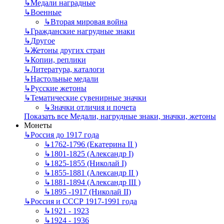
↳
Mедали наградные
↳
Военные
↳
Вторая мировая война
↳
Гражданские нагрудные знаки
↳
Другое
↳
Жетоны других стран
↳
Копии, реплики
↳
Литература, каталоги
↳
Настольные медали
↳
Русские жетоны
↳
Тематические сувенирные значки
↳
Значки отличия и почета
Показать все Медали, нагрудные знаки, значки, жетоны
Монеты
↳
Россия до 1917 года
↳
1762-1796 (Екатерина II )
↳
1801-1825 (Александр I)
↳
1825-1855 (Николай I)
↳
1855-1881 (Александр II )
↳
1881-1894 (Александр III )
↳
1895 -1917 (Николай II)
↳
Россия и СССР 1917-1991 года
↳
1921 - 1923
↳
1924 - 1936