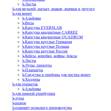
↳
Листы
↳
для медалей, наград, знаков, значков и другого
↳
для монет
↳
Альбомы
↳
Весы
↳
Капсулы EVERSLAB
↳
Капсулы квадратные CARREE
↳
Капсулы квадратные QUADRUM
↳
Капсулы круглые Германия
↳
Капсулы круглые Польша
↳
Капсулы круглые Россия
↳
Кейсы, коробки, кофры, боксы
↳
Листы
↳
Лупы, пинцеты
↳
Планшеты
↳
Средства и приборы для чистки монет
↳
Холдеры
↳
для открыток
↳
Альбомы
↳
для пивной атрибутики
↳
лупы
↳
разное
↳
планшет польского производства