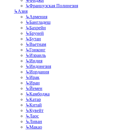
↳
Фиджи
↳
Французская Полинезия
↳
Азия
↳
Армения
↳
Бангладеш
↳
Бахрейн
↳
Бруней
↳
Бутан
↳
Вьетнам
↳
Гонконг
↳
Израиль
↳
Индия
↳
Индонезия
↳
Иордания
↳
Ирак
↳
Иран
↳
Йемен
↳
Камбоджа
↳
Катар
↳
Китай
↳
Кувейт
↳
Лаос
↳
Ливан
↳
Макао