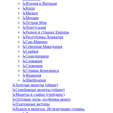
↳
Италия и Ватикан
↳
Кипр
↳
Мальта
↳
Монако
↳
Остров Мэн
↳
Португалия
↳
Разное в странах Европы
↳
Республика Хорватия
↳
Сан-Марино
↳
Северная Македония
↳
Сербия
↳
Скандинавия
↳
Словакия
↳
Словения
↳
Страны Бенилюкса
↳
Франция
↳
Швейцария
↳
Золотые монеты (общее)
↳
Серебряные монеты (общее)
↳
Монеты в слабах (грейдинг)
↳
Оптовые лоты, подборки монет
↳
Платежные жетоны
↳
Разное в монетах. Исчезнувшие страны.