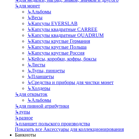
↳
для монет
↳
Альбомы
↳
Весы
↳
Капсулы EVERSLAB
↳
Капсулы квадратные CARREE
↳
Капсулы квадратные QUADRUM
↳
Капсулы круглые Германия
↳
Капсулы круглые Польша
↳
Капсулы круглые Россия
↳
Кейсы, коробки, кофры, боксы
↳
Листы
↳
Лупы, пинцеты
↳
Планшеты
↳
Средства и приборы для чистки монет
↳
Холдеры
↳
для открыток
↳
Альбомы
↳
для пивной атрибутики
↳
лупы
↳
разное
↳
планшет польского производства
Показать все Аксессуары для коллекционирования
Банкноты