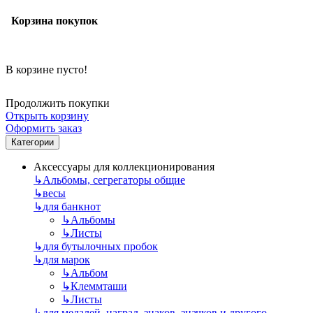
Корзина покупок
В корзине пусто!
Продолжить покупки
Открыть корзину
Оформить заказ
Категории
Аксессуары для коллекционирования
↳
Альбомы, сегрегаторы общие
↳
весы
↳
для банкнот
↳
Альбомы
↳
Листы
↳
для бутылочных пробок
↳
для марок
↳
Альбом
↳
Клеммташи
↳
Листы
↳
для медалей, наград, знаков, значков и другого