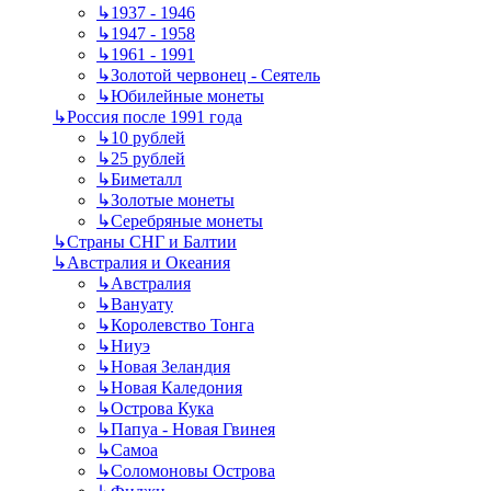
↳
1937 - 1946
↳
1947 - 1958
↳
1961 - 1991
↳
Золотой червонец - Сеятель
↳
Юбилейные монеты
↳
Россия после 1991 года
↳
10 рублей
↳
25 рублей
↳
Биметалл
↳
Золотые монеты
↳
Серебряные монеты
↳
Страны СНГ и Балтии
↳
Австралия и Океания
↳
Австралия
↳
Вануату
↳
Королевство Тонга
↳
Ниуэ
↳
Новая Зеландия
↳
Новая Каледония
↳
Острова Кука
↳
Папуа - Новая Гвинея
↳
Самоа
↳
Соломоновы Острова