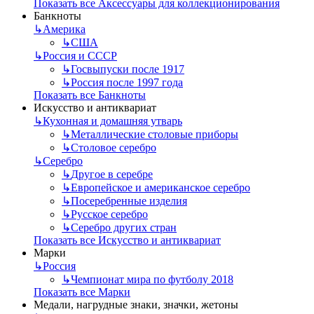
Показать все Аксессуары для коллекционирования
Банкноты
↳
Америка
↳
США
↳
Россия и СССР
↳
Госвыпуски после 1917
↳
Россия после 1997 года
Показать все Банкноты
Искусство и антиквариат
↳
Кухонная и домашняя утварь
↳
Металлические столовые приборы
↳
Столовое серебро
↳
Серебро
↳
Другое в серебре
↳
Европейское и американское серебро
↳
Посеребренные изделия
↳
Русское серебро
↳
Серебро других стран
Показать все Искусство и антиквариат
Марки
↳
Россия
↳
Чемпионат мира по футболу 2018
Показать все Марки
Медали, нагрудные знаки, значки, жетоны