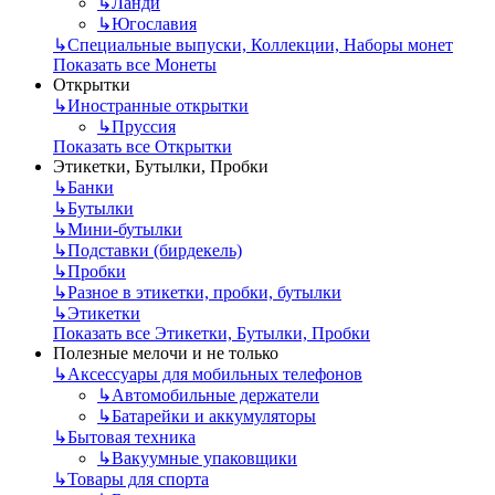
↳
Ланди
↳
Югославия
↳
Специальные выпуски, Коллекции, Наборы монет
Показать все Монеты
Открытки
↳
Иностранные открытки
↳
Пруссия
Показать все Открытки
Этикетки, Бутылки, Пробки
↳
Банки
↳
Бутылки
↳
Мини-бутылки
↳
Подставки (бирдекель)
↳
Пробки
↳
Разное в этикетки, пробки, бутылки
↳
Этикетки
Показать все Этикетки, Бутылки, Пробки
Полезные мелочи и не только
↳
Аксессуары для мобильных телефонов
↳
Автомобильные держатели
↳
Батарейки и аккумуляторы
↳
Бытовая техника
↳
Вакуумные упаковщики
↳
Товары для спорта