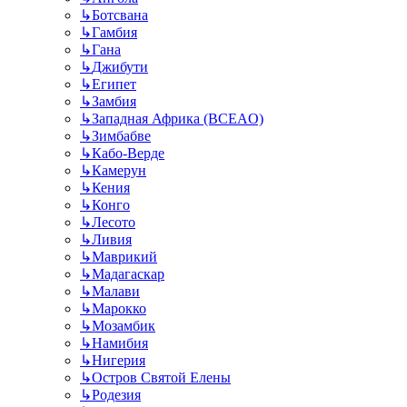
↳
Ботсвана
↳
Гамбия
↳
Гана
↳
Джибути
↳
Египет
↳
Замбия
↳
Западная Африка (BCEAO)
↳
Зимбабве
↳
Кабо-Верде
↳
Камерун
↳
Кения
↳
Конго
↳
Лесото
↳
Ливия
↳
Маврикий
↳
Мадагаскар
↳
Малави
↳
Марокко
↳
Мозамбик
↳
Намибия
↳
Нигерия
↳
Остров Святой Елены
↳
Родезия