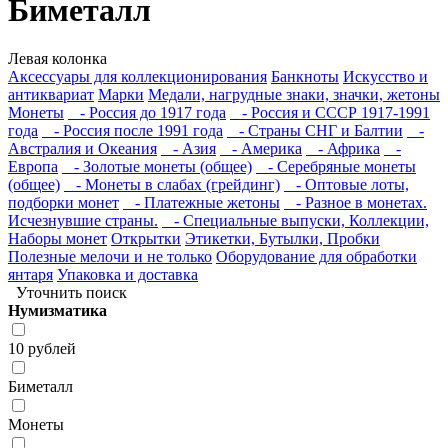
Биметалл
Левая колонка
Аксессуары для коллекционирования
Банкноты
Искусство и
антиквариат
Марки
Медали, нагрудные знаки, значки, жетоны
Монеты
- Россия до 1917 года
- Россия и СССР 1917-1991
года
- Россия после 1991 года
- Страны СНГ и Балтии
-
Австралия и Океания
- Азия
- Америка
- Африка
-
Европа
- Золотые монеты (общее)
- Серебряные монеты
(общее)
- Монеты в слабах (грейдинг)
- Оптовые лоты,
подборки монет
- Платежные жетоны
- Разное в монетах.
Исчезнувшие страны.
- Специальные выпуски, Коллекции,
Наборы монет
Открытки
Этикетки, Бутылки, Пробки
Полезные мелочи и не только
Оборудование для обработки
янтаря
Упаковка и доставка
Уточнить поиск
Нумизматика
10 рублей
Биметалл
Монеты