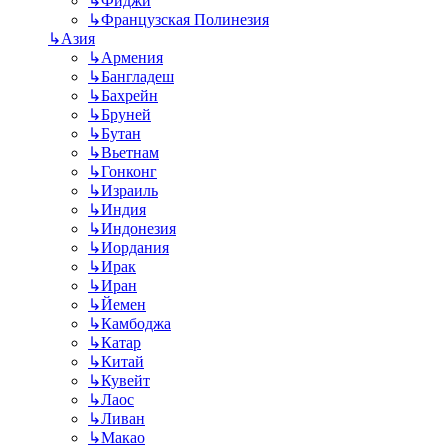
↳
Фиджи
↳
Французская Полинезия
↳
Азия
↳
Армения
↳
Бангладеш
↳
Бахрейн
↳
Бруней
↳
Бутан
↳
Вьетнам
↳
Гонконг
↳
Израиль
↳
Индия
↳
Индонезия
↳
Иордания
↳
Ирак
↳
Иран
↳
Йемен
↳
Камбоджа
↳
Катар
↳
Китай
↳
Кувейт
↳
Лаос
↳
Ливан
↳
Макао