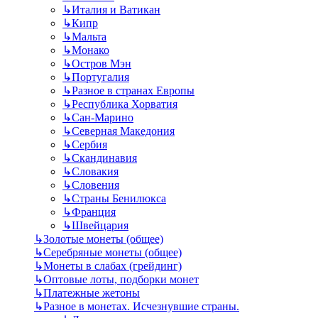
↳
Италия и Ватикан
↳
Кипр
↳
Мальта
↳
Монако
↳
Остров Мэн
↳
Португалия
↳
Разное в странах Европы
↳
Республика Хорватия
↳
Сан-Марино
↳
Северная Македония
↳
Сербия
↳
Скандинавия
↳
Словакия
↳
Словения
↳
Страны Бенилюкса
↳
Франция
↳
Швейцария
↳
Золотые монеты (общее)
↳
Серебряные монеты (общее)
↳
Монеты в слабах (грейдинг)
↳
Оптовые лоты, подборки монет
↳
Платежные жетоны
↳
Разное в монетах. Исчезнувшие страны.