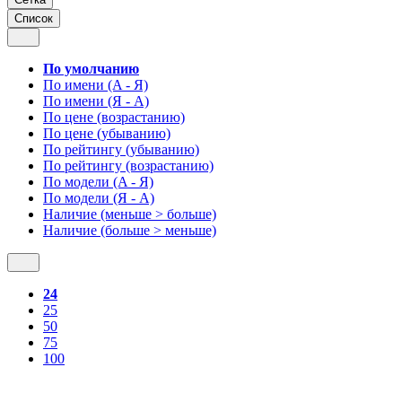
Список
По умолчанию
По имени (A - Я)
По имени (Я - A)
По цене (возрастанию)
По цене (убыванию)
По рейтингу (убыванию)
По рейтингу (возрастанию)
По модели (A - Я)
По модели (Я - A)
Наличие (меньше > больше)
Наличие (больше > меньше)
24
25
50
75
100