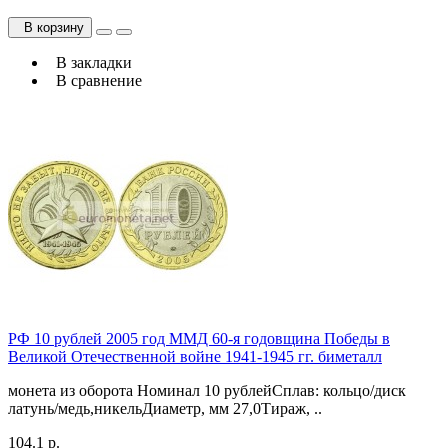
В корзину
В закладки
В сравнение
РФ 10 рублей 2005 год ММД 60-я годовщина Победы в
Великой Отечественной войне 1941-1945 гг. биметалл
монета из оборота Номинал 10 рублейСплав: кольцо/диск
латунь/медь,никельДиаметр, мм 27,0Тираж, ..
104.1 р.