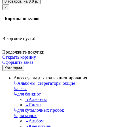
0
товаров,
на
0.0 р.
×
Корзина покупок
В корзине пусто!
Продолжить покупки
Открыть корзину
Оформить заказ
Категории
Аксессуары для коллекционирования
↳
Альбомы, сегрегаторы общие
↳
весы
↳
для банкнот
↳
Альбомы
↳
Листы
↳
для бутылочных пробок
↳
для марок
↳
Альбом
↳
Клеммташи