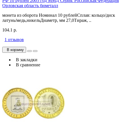
РФ 10 рублей 2005 год ММД Серия: Российская Федерация
Орловская область биметалл
монета из оборота Номинал 10 рублейСплав: кольцо/диск
латунь/медь,никельДиаметр, мм 27,0Тираж, ..
104.1 р.
1 отзывов
В корзину
В закладки
В сравнение