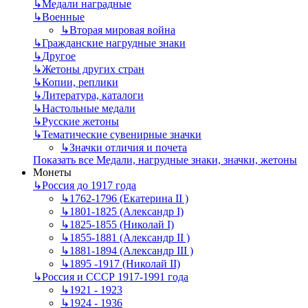
↳
Mедали наградные
↳
Военные
↳
Вторая мировая война
↳
Гражданские нагрудные знаки
↳
Другое
↳
Жетоны других стран
↳
Копии, реплики
↳
Литература, каталоги
↳
Настольные медали
↳
Русские жетоны
↳
Тематические сувенирные значки
↳
Значки отличия и почета
Показать все Медали, нагрудные знаки, значки, жетоны
Монеты
↳
Россия до 1917 года
↳
1762-1796 (Екатерина II )
↳
1801-1825 (Александр I)
↳
1825-1855 (Николай I)
↳
1855-1881 (Александр II )
↳
1881-1894 (Александр III )
↳
1895 -1917 (Николай II)
↳
Россия и СССР 1917-1991 года
↳
1921 - 1923
↳
1924 - 1936