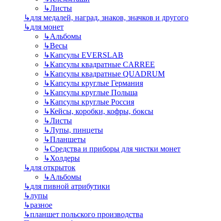
↳
Листы
↳
для медалей, наград, знаков, значков и другого
↳
для монет
↳
Альбомы
↳
Весы
↳
Капсулы EVERSLAB
↳
Капсулы квадратные CARREE
↳
Капсулы квадратные QUADRUM
↳
Капсулы круглые Германия
↳
Капсулы круглые Польша
↳
Капсулы круглые Россия
↳
Кейсы, коробки, кофры, боксы
↳
Листы
↳
Лупы, пинцеты
↳
Планшеты
↳
Средства и приборы для чистки монет
↳
Холдеры
↳
для открыток
↳
Альбомы
↳
для пивной атрибутики
↳
лупы
↳
разное
↳
планшет польского производства