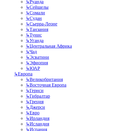
↳
Руанда
↳
Сейшелы
↳
Сомали
↳
Судан
↳
Сьерра-Леоне
↳
Танзания
↳
Тунис
↳
Уганда
↳
Центральная Африка
↳
Чад
↳
Эсватини
↳
Эфиопия
↳
ЮАР
↳
Европа
↳
Великобритания
↳
Восточная Европа
↳
Гернси
↳
Гибралтар
↳
Греция
↳
Джерси
↳
Евро
↳
Ирландия
↳
Исландия
↳
Испания