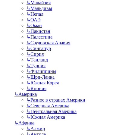
↳
Малайзия
↳
Мальдивы
↳
Непал
↳
ОАЭ
↳
Оман
↳
Пакистан
↳
Палестина
↳
Саудовская Аравия
↳
Сингапур
↳
Сирия
↳
Таиланд
↳
Турция
↳
Филиппины
↳
Шри-Ланка
↳
Южная Корея
↳
Япония
↳
Америка
↳
Разное в странах Америки
↳
Северная Америка
↳
Центральная Америка
↳
Южная Америка
↳
Африка
↳
Алжир
↳
Ангола