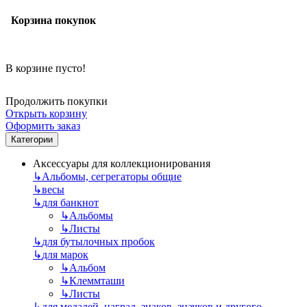
Корзина покупок
В корзине пусто!
Продолжить покупки
Открыть корзину
Оформить заказ
Категории
Аксессуары для коллекционирования
↳
Альбомы, сегрегаторы общие
↳
весы
↳
для банкнот
↳
Альбомы
↳
Листы
↳
для бутылочных пробок
↳
для марок
↳
Альбом
↳
Клеммташи
↳
Листы
↳
для медалей, наград, знаков, значков и другого