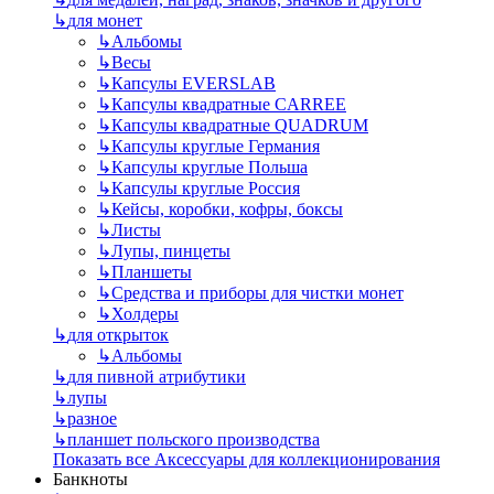
↳
для монет
↳
Альбомы
↳
Весы
↳
Капсулы EVERSLAB
↳
Капсулы квадратные CARREE
↳
Капсулы квадратные QUADRUM
↳
Капсулы круглые Германия
↳
Капсулы круглые Польша
↳
Капсулы круглые Россия
↳
Кейсы, коробки, кофры, боксы
↳
Листы
↳
Лупы, пинцеты
↳
Планшеты
↳
Средства и приборы для чистки монет
↳
Холдеры
↳
для открыток
↳
Альбомы
↳
для пивной атрибутики
↳
лупы
↳
разное
↳
планшет польского производства
Показать все Аксессуары для коллекционирования
Банкноты