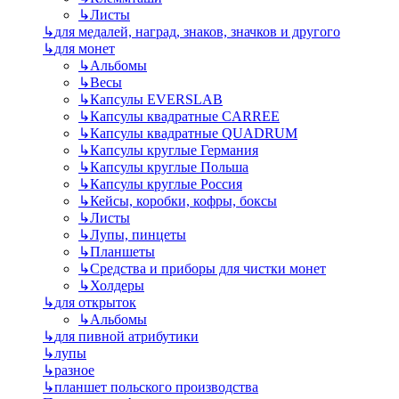
↳
Листы
↳
для медалей, наград, знаков, значков и другого
↳
для монет
↳
Альбомы
↳
Весы
↳
Капсулы EVERSLAB
↳
Капсулы квадратные CARREE
↳
Капсулы квадратные QUADRUM
↳
Капсулы круглые Германия
↳
Капсулы круглые Польша
↳
Капсулы круглые Россия
↳
Кейсы, коробки, кофры, боксы
↳
Листы
↳
Лупы, пинцеты
↳
Планшеты
↳
Средства и приборы для чистки монет
↳
Холдеры
↳
для открыток
↳
Альбомы
↳
для пивной атрибутики
↳
лупы
↳
разное
↳
планшет польского производства