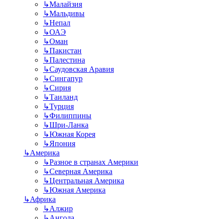
↳
Малайзия
↳
Мальдивы
↳
Непал
↳
ОАЭ
↳
Оман
↳
Пакистан
↳
Палестина
↳
Саудовская Аравия
↳
Сингапур
↳
Сирия
↳
Таиланд
↳
Турция
↳
Филиппины
↳
Шри-Ланка
↳
Южная Корея
↳
Япония
↳
Америка
↳
Разное в странах Америки
↳
Северная Америка
↳
Центральная Америка
↳
Южная Америка
↳
Африка
↳
Алжир
↳
Ангола