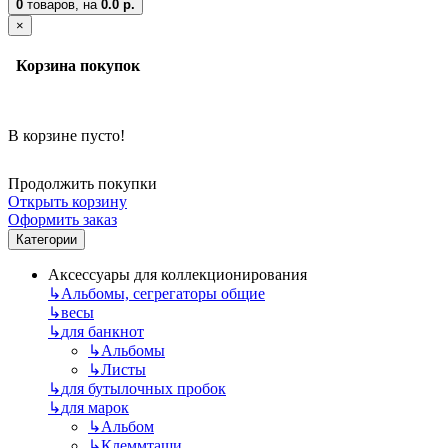
0
товаров,
на
0.0 р.
×
Корзина покупок
В корзине пусто!
Продолжить покупки
Открыть корзину
Оформить заказ
Категории
Аксессуары для коллекционирования
↳
Альбомы, сегрегаторы общие
↳
весы
↳
для банкнот
↳
Альбомы
↳
Листы
↳
для бутылочных пробок
↳
для марок
↳
Альбом
↳
Клеммташи