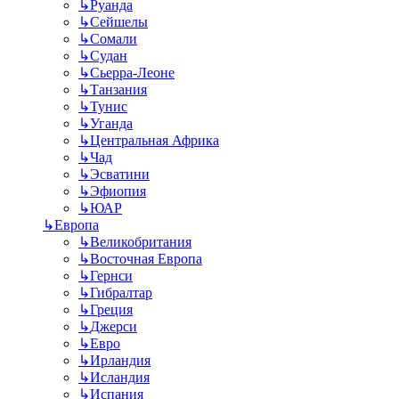
↳
Руанда
↳
Сейшелы
↳
Сомали
↳
Судан
↳
Сьерра-Леоне
↳
Танзания
↳
Тунис
↳
Уганда
↳
Центральная Африка
↳
Чад
↳
Эсватини
↳
Эфиопия
↳
ЮАР
↳
Европа
↳
Великобритания
↳
Восточная Европа
↳
Гернси
↳
Гибралтар
↳
Греция
↳
Джерси
↳
Евро
↳
Ирландия
↳
Исландия
↳
Испания