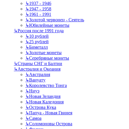
↳
1937 - 1946
↳
1947 - 1958
↳
1961 - 1991
↳
Золотой червонец - Сеятель
↳
Юбилейные монеты
↳
Россия после 1991 года
↳
10 рублей
↳
25 рублей
↳
Биметалл
↳
Золотые монеты
↳
Серебряные монеты
↳
Страны СНГ и Балтии
↳
Австралия и Океания
↳
Австралия
↳
Вануату
↳
Королевство Тонга
↳
Ниуэ
↳
Новая Зеландия
↳
Новая Каледония
↳
Острова Кука
↳
Папуа - Новая Гвинея
↳
Самоа
↳
Соломоновы Острова