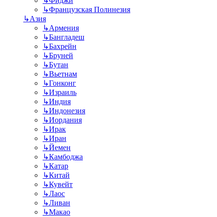
↳
Фиджи
↳
Французская Полинезия
↳
Азия
↳
Армения
↳
Бангладеш
↳
Бахрейн
↳
Бруней
↳
Бутан
↳
Вьетнам
↳
Гонконг
↳
Израиль
↳
Индия
↳
Индонезия
↳
Иордания
↳
Ирак
↳
Иран
↳
Йемен
↳
Камбоджа
↳
Катар
↳
Китай
↳
Кувейт
↳
Лаос
↳
Ливан
↳
Макао