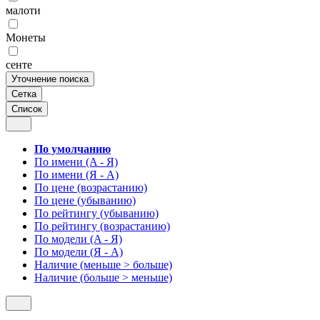
малоти
Монеты
сенте
Уточнение поиска
Сетка
Список
По умолчанию
По имени (A - Я)
По имени (Я - A)
По цене (возрастанию)
По цене (убыванию)
По рейтингу (убыванию)
По рейтингу (возрастанию)
По модели (A - Я)
По модели (Я - A)
Наличие (меньше > больше)
Наличие (больше > меньше)