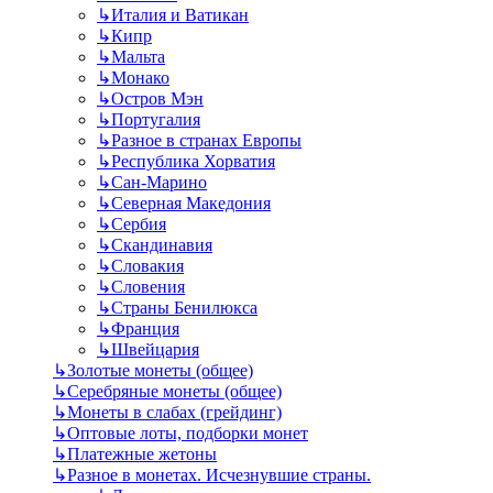
↳
Италия и Ватикан
↳
Кипр
↳
Мальта
↳
Монако
↳
Остров Мэн
↳
Португалия
↳
Разное в странах Европы
↳
Республика Хорватия
↳
Сан-Марино
↳
Северная Македония
↳
Сербия
↳
Скандинавия
↳
Словакия
↳
Словения
↳
Страны Бенилюкса
↳
Франция
↳
Швейцария
↳
Золотые монеты (общее)
↳
Серебряные монеты (общее)
↳
Монеты в слабах (грейдинг)
↳
Оптовые лоты, подборки монет
↳
Платежные жетоны
↳
Разное в монетах. Исчезнувшие страны.