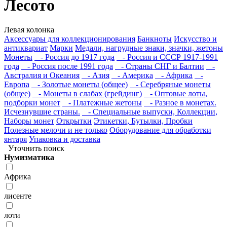
Лесото
Левая колонка
Аксессуары для коллекционирования
Банкноты
Искусство и
антиквариат
Марки
Медали, нагрудные знаки, значки, жетоны
Монеты
- Россия до 1917 года
- Россия и СССР 1917-1991
года
- Россия после 1991 года
- Страны СНГ и Балтии
-
Австралия и Океания
- Азия
- Америка
- Африка
-
Европа
- Золотые монеты (общее)
- Серебряные монеты
(общее)
- Монеты в слабах (грейдинг)
- Оптовые лоты,
подборки монет
- Платежные жетоны
- Разное в монетах.
Исчезнувшие страны.
- Специальные выпуски, Коллекции,
Наборы монет
Открытки
Этикетки, Бутылки, Пробки
Полезные мелочи и не только
Оборудование для обработки
янтаря
Упаковка и доставка
Уточнить поиск
Нумизматика
Африка
лисенте
лоти