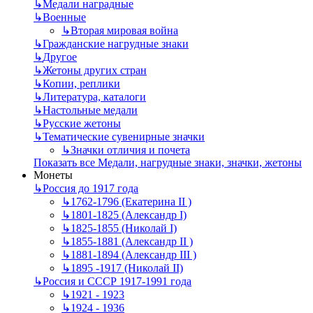
↳
Mедали наградные
↳
Военные
↳
Вторая мировая война
↳
Гражданские нагрудные знаки
↳
Другое
↳
Жетоны других стран
↳
Копии, реплики
↳
Литература, каталоги
↳
Настольные медали
↳
Русские жетоны
↳
Тематические сувенирные значки
↳
Значки отличия и почета
Показать все Медали, нагрудные знаки, значки, жетоны
Монеты
↳
Россия до 1917 года
↳
1762-1796 (Екатерина II )
↳
1801-1825 (Александр I)
↳
1825-1855 (Николай I)
↳
1855-1881 (Александр II )
↳
1881-1894 (Александр III )
↳
1895 -1917 (Николай II)
↳
Россия и СССР 1917-1991 года
↳
1921 - 1923
↳
1924 - 1936