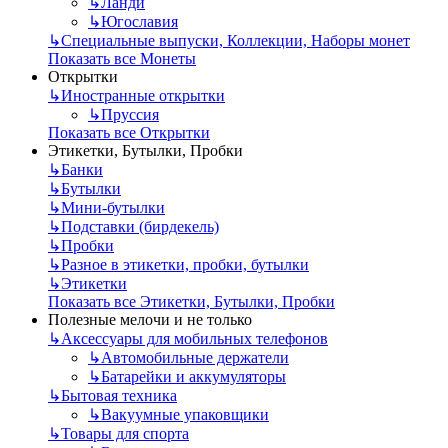
↳
Ланди
↳
Югославия
↳
Специальные выпуски, Коллекции, Наборы монет
Показать все Монеты
Открытки
↳
Иностранные открытки
↳
Пруссия
Показать все Открытки
Этикетки, Бутылки, Пробки
↳
Банки
↳
Бутылки
↳
Мини-бутылки
↳
Подставки (бирдекель)
↳
Пробки
↳
Разное в этикетки, пробки, бутылки
↳
Этикетки
Показать все Этикетки, Бутылки, Пробки
Полезные мелочи и не только
↳
Аксессуары для мобильных телефонов
↳
Автомобильные держатели
↳
Батарейки и аккумуляторы
↳
Бытовая техника
↳
Вакуумные упаковщики
↳
Товары для спорта