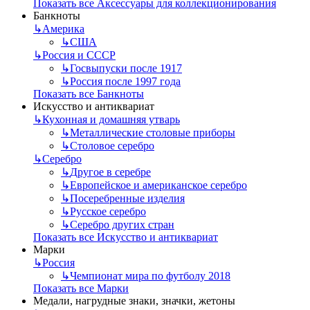
Показать все Аксессуары для коллекционирования
Банкноты
↳
Америка
↳
США
↳
Россия и СССР
↳
Госвыпуски после 1917
↳
Россия после 1997 года
Показать все Банкноты
Искусство и антиквариат
↳
Кухонная и домашняя утварь
↳
Металлические столовые приборы
↳
Столовое серебро
↳
Серебро
↳
Другое в серебре
↳
Европейское и американское серебро
↳
Посеребренные изделия
↳
Русское серебро
↳
Серебро других стран
Показать все Искусство и антиквариат
Марки
↳
Россия
↳
Чемпионат мира по футболу 2018
Показать все Марки
Медали, нагрудные знаки, значки, жетоны