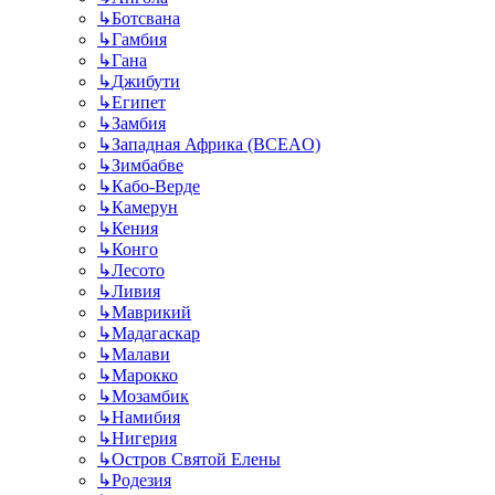
↳
Ботсвана
↳
Гамбия
↳
Гана
↳
Джибути
↳
Египет
↳
Замбия
↳
Западная Африка (BCEAO)
↳
Зимбабве
↳
Кабо-Верде
↳
Камерун
↳
Кения
↳
Конго
↳
Лесото
↳
Ливия
↳
Маврикий
↳
Мадагаскар
↳
Малави
↳
Марокко
↳
Мозамбик
↳
Намибия
↳
Нигерия
↳
Остров Святой Елены
↳
Родезия