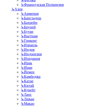
↳
Фиджи
↳
Французская Полинезия
↳
Азия
↳
Армения
↳
Бангладеш
↳
Бахрейн
↳
Бруней
↳
Бутан
↳
Вьетнам
↳
Гонконг
↳
Израиль
↳
Индия
↳
Индонезия
↳
Иордания
↳
Ирак
↳
Иран
↳
Йемен
↳
Камбоджа
↳
Катар
↳
Китай
↳
Кувейт
↳
Лаос
↳
Ливан
↳
Макао