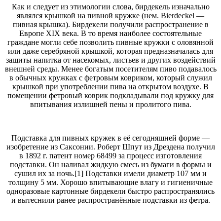
Как и следует из этимологии слова, бирдекель изначально
являлся крышкой на пивной кружке (нем. Bierdeckel —
пивная крышка). Бирдекели получили распространение в
Европе XIX века. В то время наиболее состоятельные
граждане могли себе позволить пивные кружки с оловянной
или даже серебряной крышкой, которая предназначалась для
защиты напитка от насекомых, листьев и других воздействий
внешней среды. Менее богатым посетителям пиво подавалось
в обычных кружках с фетровым ковриком, который служил
крышкой при употреблении пива на открытом воздухе. В
помещении фетровый коврик подкладывали под кружку для
впитывания излишней пены и пролитого пива.
Подставка для пивных кружек в её сегодняшней форме —
изобретение из Саксонии. Роберт Шпут из Дрездена получил
в 1892 г. патент номер 68499 за процесс изготовления
подставки. Он наливал жидкую смесь из бумаги в формы и
сушил их за ночь.[1] Подставки имели диаметр 107 мм и
толщину 5 мм. Хорошо впитывающие влагу и гигиеничные
одноразовые картонные бирдекели быстро распространялись
и вытеснили ранее распространённые подставки из фетра.