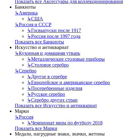
Показать все Аксессуары для коллекционирования
Банкноты
↳
Америка
↳
США
↳
Россия и СССР
↳
Госвыпуски после 1917
↳
Россия после 1997 года
Показать все Банкноты
Искусство и антиквариат
↳
Кухонная и домашняя утварь
↳
Металлические столовые приборы
↳
Столовое серебро
↳
Серебро
↳
Другое в серебре
↳
Европейское и американское серебро
↳
Посеребренные изделия
↳
Русское серебро
↳
Серебро других стран
Показать все Искусство и антиквариат
Марки
↳
Россия
↳
Чемпионат мира по футболу 2018
Показать все Марки
Медали, нагрудные знаки, значки, жетоны