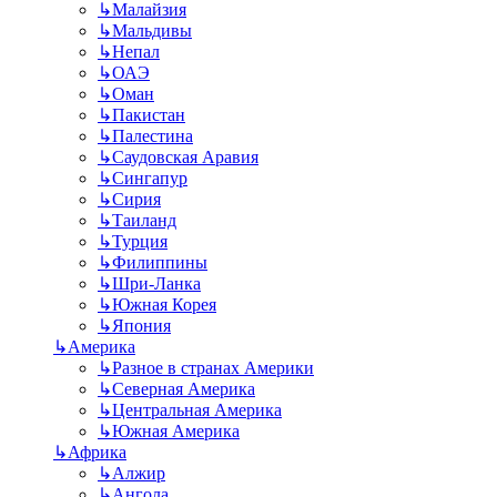
↳
Малайзия
↳
Мальдивы
↳
Непал
↳
ОАЭ
↳
Оман
↳
Пакистан
↳
Палестина
↳
Саудовская Аравия
↳
Сингапур
↳
Сирия
↳
Таиланд
↳
Турция
↳
Филиппины
↳
Шри-Ланка
↳
Южная Корея
↳
Япония
↳
Америка
↳
Разное в странах Америки
↳
Северная Америка
↳
Центральная Америка
↳
Южная Америка
↳
Африка
↳
Алжир
↳
Ангола