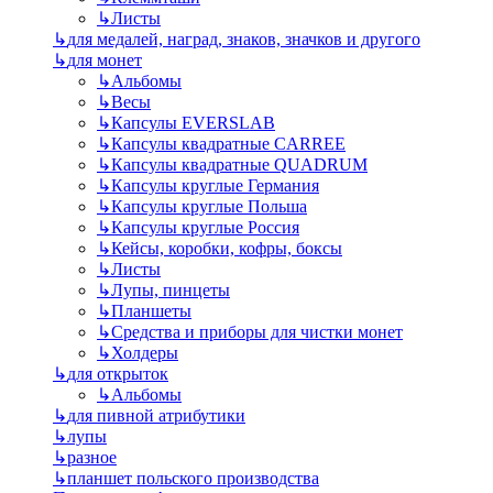
↳
Листы
↳
для медалей, наград, знаков, значков и другого
↳
для монет
↳
Альбомы
↳
Весы
↳
Капсулы EVERSLAB
↳
Капсулы квадратные CARREE
↳
Капсулы квадратные QUADRUM
↳
Капсулы круглые Германия
↳
Капсулы круглые Польша
↳
Капсулы круглые Россия
↳
Кейсы, коробки, кофры, боксы
↳
Листы
↳
Лупы, пинцеты
↳
Планшеты
↳
Средства и приборы для чистки монет
↳
Холдеры
↳
для открыток
↳
Альбомы
↳
для пивной атрибутики
↳
лупы
↳
разное
↳
планшет польского производства