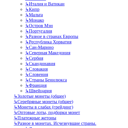
↳
Италия и Ватикан
↳
Кипр
↳
Мальта
↳
Монако
↳
Остров Мэн
↳
Португалия
↳
Разное в странах Европы
↳
Республика Хорватия
↳
Сан-Марино
↳
Северная Македония
↳
Сербия
↳
Скандинавия
↳
Словакия
↳
Словения
↳
Страны Бенилюкса
↳
Франция
↳
Швейцария
↳
Золотые монеты (общее)
↳
Серебряные монеты (общее)
↳
Монеты в слабах (грейдинг)
↳
Оптовые лоты, подборки монет
↳
Платежные жетоны
↳
Разное в монетах. Исчезнувшие страны.