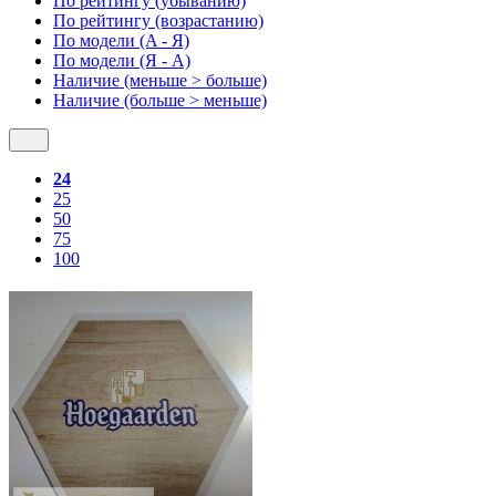
По рейтингу (убыванию)
По рейтингу (возрастанию)
По модели (A - Я)
По модели (Я - A)
Наличие (меньше > больше)
Наличие (больше > меньше)
24
25
50
75
100