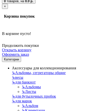
0
товаров,
на
0.0 р.
×
Корзина покупок
В корзине пусто!
Продолжить покупки
Открыть корзину
Оформить заказ
Категории
Аксессуары для коллекционирования
↳
Альбомы, сегрегаторы общие
↳
весы
↳
для банкнот
↳
Альбомы
↳
Листы
↳
для бутылочных пробок
↳
для марок
↳
Альбом
↳
Клеммташи