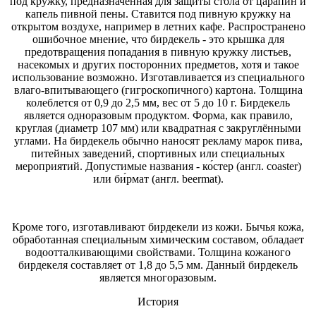
под кружку, предназначенная для защиты стола от царапин и
капель пивной пены. Ставится под пивную кружку на
открытом воздухе, например в летних кафе. Распространено
ошибочное мнение, что бирдекель - это крышка для
предотвращения попадания в пивную кружку листьев,
насекомых и других посторонних предметов, хотя и такое
использование возможно. Изготавливается из специального
влаго-впитывающего (гигроскопичного) картона. Толщина
колеблется от 0,9 до 2,5 мм, вес от 5 до 10 г. Бирдекель
является одноразовым продуктом. Форма, как правило,
круглая (диаметр 107 мм) или квадратная с закруглёнными
углами. На бирдекель обычно наносят рекламу марок пива,
питейных заведений, спортивных или специальных
мероприятий. Допустимые названия - ко́стер (англ. coaster)
или би́рмат (англ. beermat).
Кроме того, изготавливают бирдекели из кожи. Бычья кожа,
обработанная специальным химическим составом, обладает
водоотталкивающими свойствами. Толщина кожаного
бирдекеля составляет от 1,8 до 5,5 мм. Данный бирдекель
является многоразовым.
История