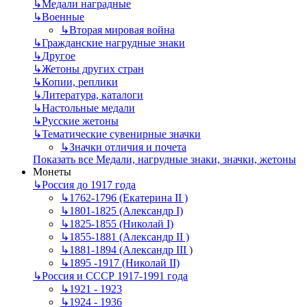
↳
Mедали наградные
↳
Военные
↳
Вторая мировая война
↳
Гражданские нагрудные знаки
↳
Другое
↳
Жетоны других стран
↳
Копии, реплики
↳
Литература, каталоги
↳
Настольные медали
↳
Русские жетоны
↳
Тематические сувенирные значки
↳
Значки отличия и почета
Показать все Медали, нагрудные знаки, значки, жетоны
Монеты
↳
Россия до 1917 года
↳
1762-1796 (Екатерина II )
↳
1801-1825 (Александр I)
↳
1825-1855 (Николай I)
↳
1855-1881 (Александр II )
↳
1881-1894 (Александр III )
↳
1895 -1917 (Николай II)
↳
Россия и СССР 1917-1991 года
↳
1921 - 1923
↳
1924 - 1936