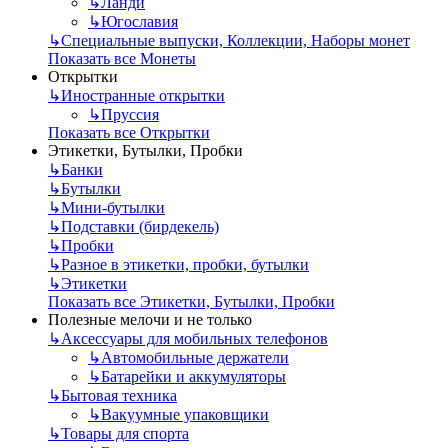
↳
Ланди
↳
Югославия
↳
Специальные выпуски, Коллекции, Наборы монет
Показать все Монеты
Открытки
↳
Иностранные открытки
↳
Пруссия
Показать все Открытки
Этикетки, Бутылки, Пробки
↳
Банки
↳
Бутылки
↳
Мини-бутылки
↳
Подставки (бирдекель)
↳
Пробки
↳
Разное в этикетки, пробки, бутылки
↳
Этикетки
Показать все Этикетки, Бутылки, Пробки
Полезные мелочи и не только
↳
Аксессуары для мобильных телефонов
↳
Автомобильные держатели
↳
Батарейки и аккумуляторы
↳
Бытовая техника
↳
Вакуумные упаковщики
↳
Товары для спорта