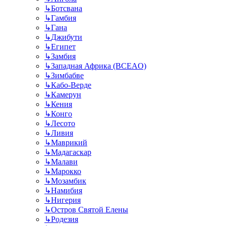
↳
Ботсвана
↳
Гамбия
↳
Гана
↳
Джибути
↳
Египет
↳
Замбия
↳
Западная Африка (BCEAO)
↳
Зимбабве
↳
Кабо-Верде
↳
Камерун
↳
Кения
↳
Конго
↳
Лесото
↳
Ливия
↳
Маврикий
↳
Мадагаскар
↳
Малави
↳
Марокко
↳
Мозамбик
↳
Намибия
↳
Нигерия
↳
Остров Святой Елены
↳
Родезия