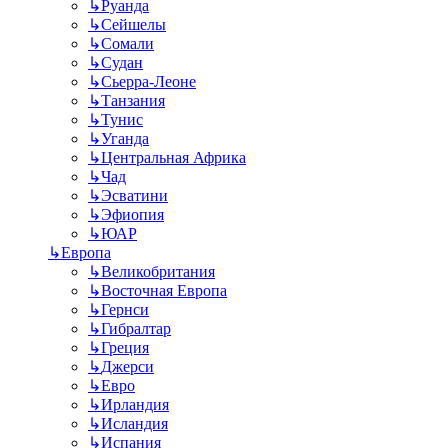
↳
Руанда
↳
Сейшелы
↳
Сомали
↳
Судан
↳
Сьерра-Леоне
↳
Танзания
↳
Тунис
↳
Уганда
↳
Центральная Африка
↳
Чад
↳
Эсватини
↳
Эфиопия
↳
ЮАР
↳
Европа
↳
Великобритания
↳
Восточная Европа
↳
Гернси
↳
Гибралтар
↳
Греция
↳
Джерси
↳
Евро
↳
Ирландия
↳
Исландия
↳
Испания