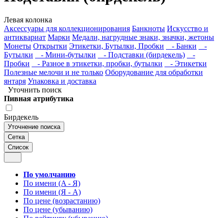
Левая колонка
Аксессуары для коллекционирования
Банкноты
Искусство и
антиквариат
Марки
Медали, нагрудные знаки, значки, жетоны
Монеты
Открытки
Этикетки, Бутылки, Пробки
- Банки
-
Бутылки
- Мини-бутылки
- Подставки (бирдекель)
-
Пробки
- Разное в этикетки, пробки, бутылки
- Этикетки
Полезные мелочи и не только
Оборудование для обработки
янтаря
Упаковка и доставка
Уточнить поиск
Пивная атрибутика
Бирдекель
Уточнение поиска
Сетка
Список
По умолчанию
По имени (A - Я)
По имени (Я - A)
По цене (возрастанию)
По цене (убыванию)