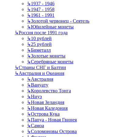
↳
1937 - 1946
↳
1947 - 1958
↳
1961 - 1991
↳
Золотой червонец - Сеятель
↳
Юбилейные монеты
↳
Россия после 1991 года
↳
10 рублей
↳
25 рублей
↳
Биметалл
↳
Золотые монеты
↳
Серебряные монеты
↳
Страны СНГ и Балтии
↳
Австралия и Океания
↳
Австралия
↳
Вануату
↳
Королевство Тонга
↳
Ниуэ
↳
Новая Зеландия
↳
Новая Каледония
↳
Острова Кука
↳
Папуа - Новая Гвинея
↳
Самоа
↳
Соломоновы Острова