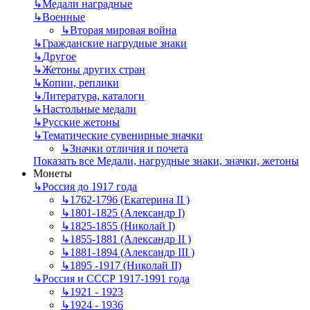
↳
Mедали наградные
↳
Военные
↳
Вторая мировая война
↳
Гражданские нагрудные знаки
↳
Другое
↳
Жетоны других стран
↳
Копии, реплики
↳
Литература, каталоги
↳
Настольные медали
↳
Русские жетоны
↳
Тематические сувенирные значки
↳
Значки отличия и почета
Показать все Медали, нагрудные знаки, значки, жетоны
Монеты
↳
Россия до 1917 года
↳
1762-1796 (Екатерина II )
↳
1801-1825 (Александр I)
↳
1825-1855 (Николай I)
↳
1855-1881 (Александр II )
↳
1881-1894 (Александр III )
↳
1895 -1917 (Николай II)
↳
Россия и СССР 1917-1991 года
↳
1921 - 1923
↳
1924 - 1936