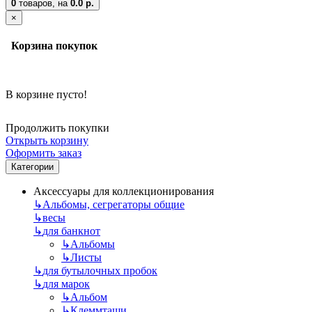
0
товаров,
на
0.0 р.
×
Корзина покупок
В корзине пусто!
Продолжить покупки
Открыть корзину
Оформить заказ
Категории
Аксессуары для коллекционирования
↳
Альбомы, сегрегаторы общие
↳
весы
↳
для банкнот
↳
Альбомы
↳
Листы
↳
для бутылочных пробок
↳
для марок
↳
Альбом
↳
Клеммташи