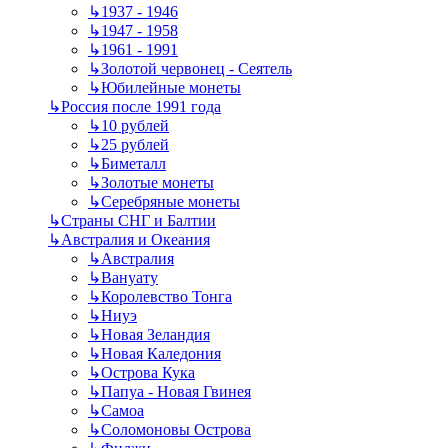
↳
1937 - 1946
↳
1947 - 1958
↳
1961 - 1991
↳
Золотой червонец - Сеятель
↳
Юбилейные монеты
↳
Россия после 1991 года
↳
10 рублей
↳
25 рублей
↳
Биметалл
↳
Золотые монеты
↳
Серебряные монеты
↳
Страны СНГ и Балтии
↳
Австралия и Океания
↳
Австралия
↳
Вануату
↳
Королевство Тонга
↳
Ниуэ
↳
Новая Зеландия
↳
Новая Каледония
↳
Острова Кука
↳
Папуа - Новая Гвинея
↳
Самоа
↳
Соломоновы Острова