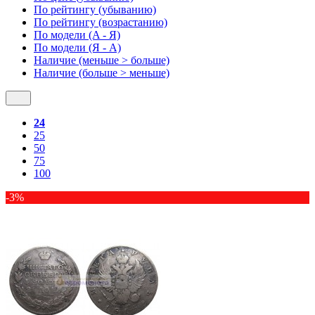
По рейтингу (убыванию)
По рейтингу (возрастанию)
По модели (A - Я)
По модели (Я - A)
Наличие (меньше > больше)
Наличие (больше > меньше)
24
25
50
75
100
-3%