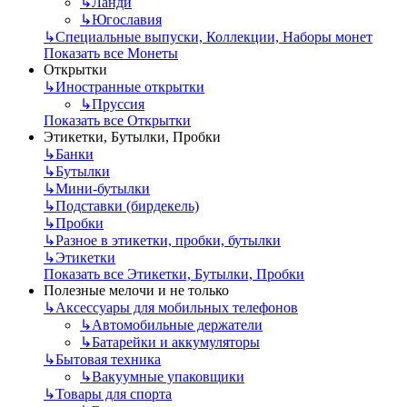
↳
Ланди
↳
Югославия
↳
Специальные выпуски, Коллекции, Наборы монет
Показать все Монеты
Открытки
↳
Иностранные открытки
↳
Пруссия
Показать все Открытки
Этикетки, Бутылки, Пробки
↳
Банки
↳
Бутылки
↳
Мини-бутылки
↳
Подставки (бирдекель)
↳
Пробки
↳
Разное в этикетки, пробки, бутылки
↳
Этикетки
Показать все Этикетки, Бутылки, Пробки
Полезные мелочи и не только
↳
Аксессуары для мобильных телефонов
↳
Автомобильные держатели
↳
Батарейки и аккумуляторы
↳
Бытовая техника
↳
Вакуумные упаковщики
↳
Товары для спорта