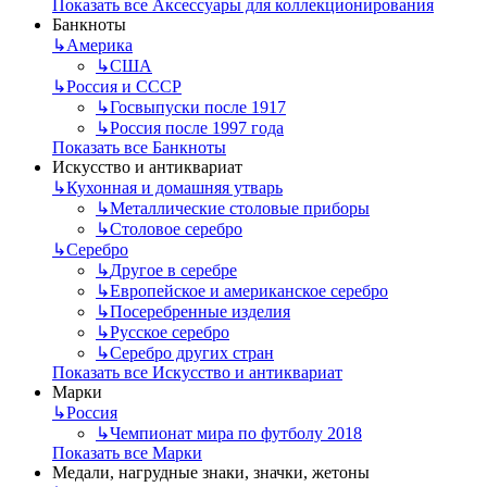
Показать все Аксессуары для коллекционирования
Банкноты
↳
Америка
↳
США
↳
Россия и СССР
↳
Госвыпуски после 1917
↳
Россия после 1997 года
Показать все Банкноты
Искусство и антиквариат
↳
Кухонная и домашняя утварь
↳
Металлические столовые приборы
↳
Столовое серебро
↳
Серебро
↳
Другое в серебре
↳
Европейское и американское серебро
↳
Посеребренные изделия
↳
Русское серебро
↳
Серебро других стран
Показать все Искусство и антиквариат
Марки
↳
Россия
↳
Чемпионат мира по футболу 2018
Показать все Марки
Медали, нагрудные знаки, значки, жетоны