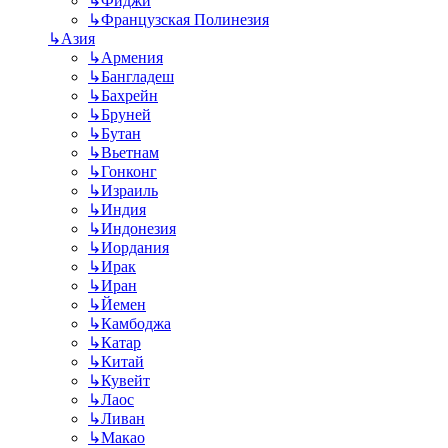
↳
Фиджи
↳
Французская Полинезия
↳
Азия
↳
Армения
↳
Бангладеш
↳
Бахрейн
↳
Бруней
↳
Бутан
↳
Вьетнам
↳
Гонконг
↳
Израиль
↳
Индия
↳
Индонезия
↳
Иордания
↳
Ирак
↳
Иран
↳
Йемен
↳
Камбоджа
↳
Катар
↳
Китай
↳
Кувейт
↳
Лаос
↳
Ливан
↳
Макао