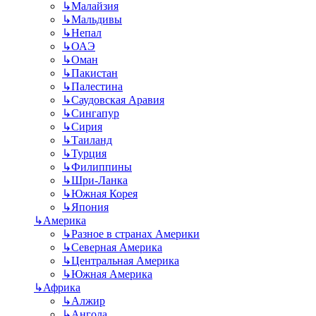
↳
Малайзия
↳
Мальдивы
↳
Непал
↳
ОАЭ
↳
Оман
↳
Пакистан
↳
Палестина
↳
Саудовская Аравия
↳
Сингапур
↳
Сирия
↳
Таиланд
↳
Турция
↳
Филиппины
↳
Шри-Ланка
↳
Южная Корея
↳
Япония
↳
Америка
↳
Разное в странах Америки
↳
Северная Америка
↳
Центральная Америка
↳
Южная Америка
↳
Африка
↳
Алжир
↳
Ангола