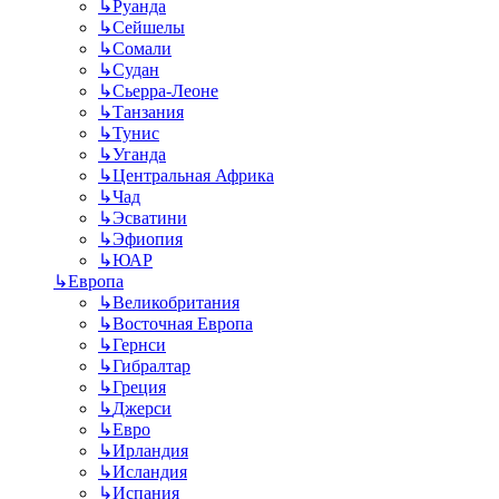
↳
Руанда
↳
Сейшелы
↳
Сомали
↳
Судан
↳
Сьерра-Леоне
↳
Танзания
↳
Тунис
↳
Уганда
↳
Центральная Африка
↳
Чад
↳
Эсватини
↳
Эфиопия
↳
ЮАР
↳
Европа
↳
Великобритания
↳
Восточная Европа
↳
Гернси
↳
Гибралтар
↳
Греция
↳
Джерси
↳
Евро
↳
Ирландия
↳
Исландия
↳
Испания