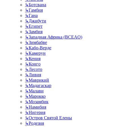
↳
Ботсвана
↳
Гамбия
↳
Гана
↳
Джибути
↳
Египет
↳
Замбия
↳
Западная Африка (BCEAO)
↳
Зимбабве
↳
Кабо-Верде
↳
Камерун
↳
Кения
↳
Конго
↳
Лесото
↳
Ливия
↳
Маврикий
↳
Мадагаскар
↳
Малави
↳
Марокко
↳
Мозамбик
↳
Намибия
↳
Нигерия
↳
Остров Святой Елены
↳
Родезия