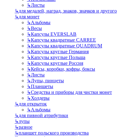
↳
Листы
↳
для медалей, наград, знаков, значков и другого
↳
для монет
↳
Альбомы
↳
Весы
↳
Капсулы EVERSLAB
↳
Капсулы квадратные CARREE
↳
Капсулы квадратные QUADRUM
↳
Капсулы круглые Германия
↳
Капсулы круглые Польша
↳
Капсулы круглые Россия
↳
Кейсы, коробки, кофры, боксы
↳
Листы
↳
Лупы, пинцеты
↳
Планшеты
↳
Средства и приборы для чистки монет
↳
Холдеры
↳
для открыток
↳
Альбомы
↳
для пивной атрибутики
↳
лупы
↳
разное
↳
планшет польского производства