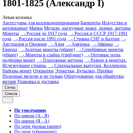
1801-1825 (Александр I)
Левая колонка
Аксессуары для коллекционирования
Банкноты
Искусство и
антиквариат
Марки
Медали, нагрудные знаки, значки, жетоны
Монеты
- Россия до 1917 года
- Россия и СССР 1917-1991
года
- Россия после 1991 года
- Страны СНГ и Балтии
-
Австралия и Океания
- Азия
- Америка
- Африка
-
Европа
- Золотые монеты (общее)
- Серебряные монеты
(общее)
- Монеты в слабах (грейдинг)
- Оптовые лоты,
подборки монет
- Платежные жетоны
- Разное в монетах.
Исчезнувшие страны.
- Специальные выпуски, Коллекции,
Наборы монет
Открытки
Этикетки, Бутылки, Пробки
Полезные мелочи и не только
Оборудование для обработки
янтаря
Упаковка и доставка
Сетка
Список
По умолчанию
По имени (A - Я)
По имени (Я - A)
По цене (возрастанию)
По цене (убыванию)