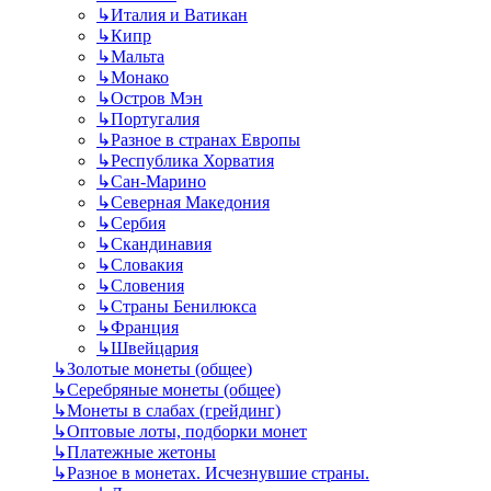
↳
Италия и Ватикан
↳
Кипр
↳
Мальта
↳
Монако
↳
Остров Мэн
↳
Португалия
↳
Разное в странах Европы
↳
Республика Хорватия
↳
Сан-Марино
↳
Северная Македония
↳
Сербия
↳
Скандинавия
↳
Словакия
↳
Словения
↳
Страны Бенилюкса
↳
Франция
↳
Швейцария
↳
Золотые монеты (общее)
↳
Серебряные монеты (общее)
↳
Монеты в слабах (грейдинг)
↳
Оптовые лоты, подборки монет
↳
Платежные жетоны
↳
Разное в монетах. Исчезнувшие страны.