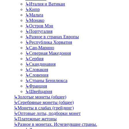
↳
Италия и Ватикан
↳
Кипр
↳
Мальта
↳
Монако
↳
Остров Мэн
↳
Португалия
↳
Разное в странах Европы
↳
Республика Хорватия
↳
Сан-Марино
↳
Северная Македония
↳
Сербия
↳
Скандинавия
↳
Словакия
↳
Словения
↳
Страны Бенилюкса
↳
Франция
↳
Швейцария
↳
Золотые монеты (общее)
↳
Серебряные монеты (общее)
↳
Монеты в слабах (грейдинг)
↳
Оптовые лоты, подборки монет
↳
Платежные жетоны
↳
Разное в монетах. Исчезнувшие страны.