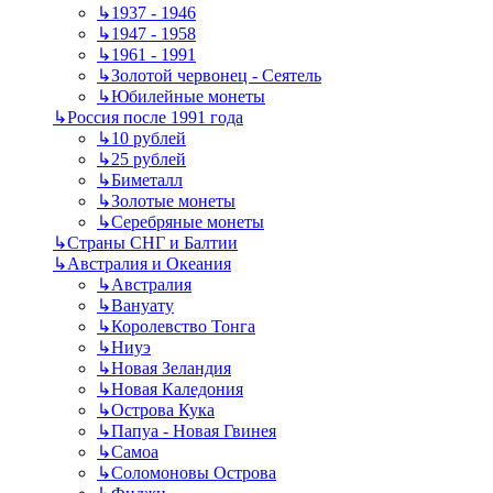
↳
1937 - 1946
↳
1947 - 1958
↳
1961 - 1991
↳
Золотой червонец - Сеятель
↳
Юбилейные монеты
↳
Россия после 1991 года
↳
10 рублей
↳
25 рублей
↳
Биметалл
↳
Золотые монеты
↳
Серебряные монеты
↳
Страны СНГ и Балтии
↳
Австралия и Океания
↳
Австралия
↳
Вануату
↳
Королевство Тонга
↳
Ниуэ
↳
Новая Зеландия
↳
Новая Каледония
↳
Острова Кука
↳
Папуа - Новая Гвинея
↳
Самоа
↳
Соломоновы Острова