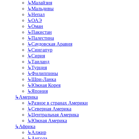
↳
Малайзия
↳
Мальдивы
↳
Непал
↳
ОАЭ
↳
Оман
↳
Пакистан
↳
Палестина
↳
Саудовская Аравия
↳
Сингапур
↳
Сирия
↳
Таиланд
↳
Турция
↳
Филиппины
↳
Шри-Ланка
↳
Южная Корея
↳
Япония
↳
Америка
↳
Разное в странах Америки
↳
Северная Америка
↳
Центральная Америка
↳
Южная Америка
↳
Африка
↳
Алжир
↳
Ангола