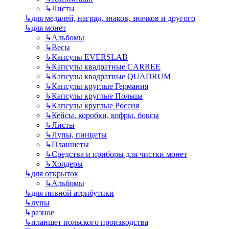
↳
Листы
↳
для медалей, наград, знаков, значков и другого
↳
для монет
↳
Альбомы
↳
Весы
↳
Капсулы EVERSLAB
↳
Капсулы квадратные CARREE
↳
Капсулы квадратные QUADRUM
↳
Капсулы круглые Германия
↳
Капсулы круглые Польша
↳
Капсулы круглые Россия
↳
Кейсы, коробки, кофры, боксы
↳
Листы
↳
Лупы, пинцеты
↳
Планшеты
↳
Средства и приборы для чистки монет
↳
Холдеры
↳
для открыток
↳
Альбомы
↳
для пивной атрибутики
↳
лупы
↳
разное
↳
планшет польского производства