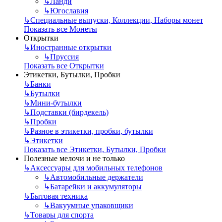
↳
Ланди
↳
Югославия
↳
Специальные выпуски, Коллекции, Наборы монет
Показать все Монеты
Открытки
↳
Иностранные открытки
↳
Пруссия
Показать все Открытки
Этикетки, Бутылки, Пробки
↳
Банки
↳
Бутылки
↳
Мини-бутылки
↳
Подставки (бирдекель)
↳
Пробки
↳
Разное в этикетки, пробки, бутылки
↳
Этикетки
Показать все Этикетки, Бутылки, Пробки
Полезные мелочи и не только
↳
Аксессуары для мобильных телефонов
↳
Автомобильные держатели
↳
Батарейки и аккумуляторы
↳
Бытовая техника
↳
Вакуумные упаковщики
↳
Товары для спорта