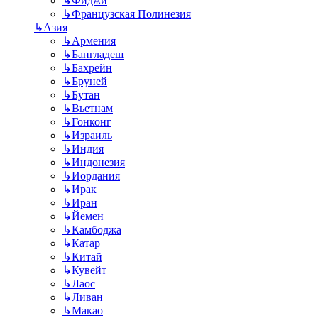
↳
Фиджи
↳
Французская Полинезия
↳
Азия
↳
Армения
↳
Бангладеш
↳
Бахрейн
↳
Бруней
↳
Бутан
↳
Вьетнам
↳
Гонконг
↳
Израиль
↳
Индия
↳
Индонезия
↳
Иордания
↳
Ирак
↳
Иран
↳
Йемен
↳
Камбоджа
↳
Катар
↳
Китай
↳
Кувейт
↳
Лаос
↳
Ливан
↳
Макао