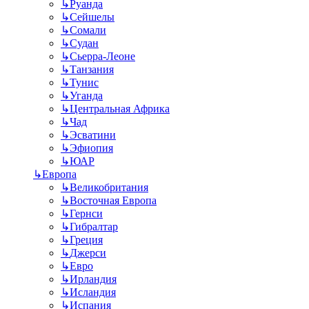
↳
Руанда
↳
Сейшелы
↳
Сомали
↳
Судан
↳
Сьерра-Леоне
↳
Танзания
↳
Тунис
↳
Уганда
↳
Центральная Африка
↳
Чад
↳
Эсватини
↳
Эфиопия
↳
ЮАР
↳
Европа
↳
Великобритания
↳
Восточная Европа
↳
Гернси
↳
Гибралтар
↳
Греция
↳
Джерси
↳
Евро
↳
Ирландия
↳
Исландия
↳
Испания