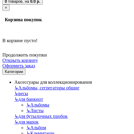
0
товаров,
на
0.0 р.
×
Корзина покупок
В корзине пусто!
Продолжить покупки
Открыть корзину
Оформить заказ
Категории
Аксессуары для коллекционирования
↳
Альбомы, сегрегаторы общие
↳
весы
↳
для банкнот
↳
Альбомы
↳
Листы
↳
для бутылочных пробок
↳
для марок
↳
Альбом
↳
Клеммташи