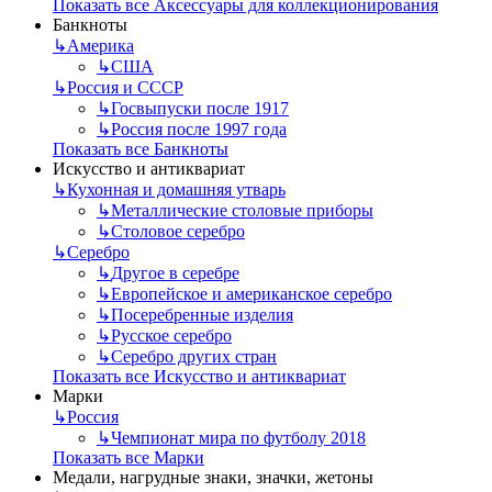
Показать все Аксессуары для коллекционирования
Банкноты
↳
Америка
↳
США
↳
Россия и СССР
↳
Госвыпуски после 1917
↳
Россия после 1997 года
Показать все Банкноты
Искусство и антиквариат
↳
Кухонная и домашняя утварь
↳
Металлические столовые приборы
↳
Столовое серебро
↳
Серебро
↳
Другое в серебре
↳
Европейское и американское серебро
↳
Посеребренные изделия
↳
Русское серебро
↳
Серебро других стран
Показать все Искусство и антиквариат
Марки
↳
Россия
↳
Чемпионат мира по футболу 2018
Показать все Марки
Медали, нагрудные знаки, значки, жетоны