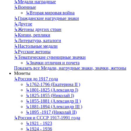
↳
Mедали наградные
↳
Военные
↳
Вторая мировая война
↳
Гражданские нагрудные знаки
↳
Другое
↳
Жетоны других стран
↳
Копии, реплики
↳
Литература, каталоги
↳
Настольные медали
↳
Русские жетоны
↳
Тематические сувенирные значки
↳
Значки отличия и почета
Показать все Медали, нагрудные знаки, значки, жетоны
Монеты
↳
Россия до 1917 года
↳
1762-1796 (Екатерина II )
↳
1801-1825 (Александр I)
↳
1825-1855 (Николай I)
↳
1855-1881 (Александр II )
↳
1881-1894 (Александр III )
↳
1895 -1917 (Николай II)
↳
Россия и СССР 1917-1991 года
↳
1921 - 1923
↳
1924 - 1936