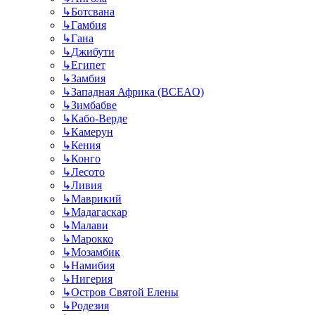
↳
Ботсвана
↳
Гамбия
↳
Гана
↳
Джибути
↳
Египет
↳
Замбия
↳
Западная Африка (BCEAO)
↳
Зимбабве
↳
Кабо-Верде
↳
Камерун
↳
Кения
↳
Конго
↳
Лесото
↳
Ливия
↳
Маврикий
↳
Мадагаскар
↳
Малави
↳
Марокко
↳
Мозамбик
↳
Намибия
↳
Нигерия
↳
Остров Святой Елены
↳
Родезия