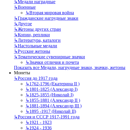
↳
Mедали наградные
↳
Военные
↳
Вторая мировая война
↳
Гражданские нагрудные знаки
↳
Другое
↳
Жетоны других стран
↳
Копии, реплики
↳
Литература, каталоги
↳
Настольные медали
↳
Русские жетоны
↳
Тематические сувенирные значки
↳
Значки отличия и почета
Показать все Медали, нагрудные знаки, значки, жетоны
Монеты
↳
Россия до 1917 года
↳
1762-1796 (Екатерина II )
↳
1801-1825 (Александр I)
↳
1825-1855 (Николай I)
↳
1855-1881 (Александр II )
↳
1881-1894 (Александр III )
↳
1895 -1917 (Николай II)
↳
Россия и СССР 1917-1991 года
↳
1921 - 1923
↳
1924 - 1936