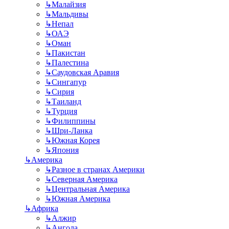
↳
Малайзия
↳
Мальдивы
↳
Непал
↳
ОАЭ
↳
Оман
↳
Пакистан
↳
Палестина
↳
Саудовская Аравия
↳
Сингапур
↳
Сирия
↳
Таиланд
↳
Турция
↳
Филиппины
↳
Шри-Ланка
↳
Южная Корея
↳
Япония
↳
Америка
↳
Разное в странах Америки
↳
Северная Америка
↳
Центральная Америка
↳
Южная Америка
↳
Африка
↳
Алжир
↳
Ангола