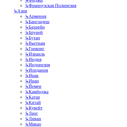
↳
Фиджи
↳
Французская Полинезия
↳
Азия
↳
Армения
↳
Бангладеш
↳
Бахрейн
↳
Бруней
↳
Бутан
↳
Вьетнам
↳
Гонконг
↳
Израиль
↳
Индия
↳
Индонезия
↳
Иордания
↳
Ирак
↳
Иран
↳
Йемен
↳
Камбоджа
↳
Катар
↳
Китай
↳
Кувейт
↳
Лаос
↳
Ливан
↳
Макао