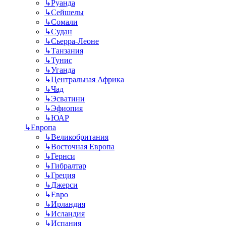
↳
Руанда
↳
Сейшелы
↳
Сомали
↳
Судан
↳
Сьерра-Леоне
↳
Танзания
↳
Тунис
↳
Уганда
↳
Центральная Африка
↳
Чад
↳
Эсватини
↳
Эфиопия
↳
ЮАР
↳
Европа
↳
Великобритания
↳
Восточная Европа
↳
Гернси
↳
Гибралтар
↳
Греция
↳
Джерси
↳
Евро
↳
Ирландия
↳
Исландия
↳
Испания