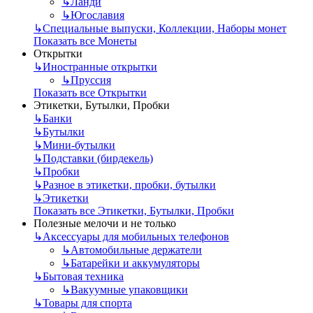
↳
Ланди
↳
Югославия
↳
Специальные выпуски, Коллекции, Наборы монет
Показать все Монеты
Открытки
↳
Иностранные открытки
↳
Пруссия
Показать все Открытки
Этикетки, Бутылки, Пробки
↳
Банки
↳
Бутылки
↳
Мини-бутылки
↳
Подставки (бирдекель)
↳
Пробки
↳
Разное в этикетки, пробки, бутылки
↳
Этикетки
Показать все Этикетки, Бутылки, Пробки
Полезные мелочи и не только
↳
Аксессуары для мобильных телефонов
↳
Автомобильные держатели
↳
Батарейки и аккумуляторы
↳
Бытовая техника
↳
Вакуумные упаковщики
↳
Товары для спорта