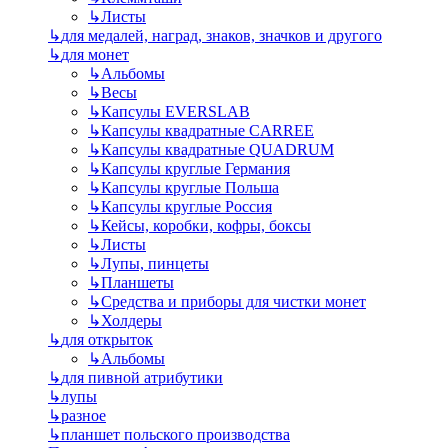
↳
Листы
↳
для медалей, наград, знаков, значков и другого
↳
для монет
↳
Альбомы
↳
Весы
↳
Капсулы EVERSLAB
↳
Капсулы квадратные CARREE
↳
Капсулы квадратные QUADRUM
↳
Капсулы круглые Германия
↳
Капсулы круглые Польша
↳
Капсулы круглые Россия
↳
Кейсы, коробки, кофры, боксы
↳
Листы
↳
Лупы, пинцеты
↳
Планшеты
↳
Средства и приборы для чистки монет
↳
Холдеры
↳
для открыток
↳
Альбомы
↳
для пивной атрибутики
↳
лупы
↳
разное
↳
планшет польского производства