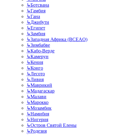
↳
Ботсвана
↳
Гамбия
↳
Гана
↳
Джибути
↳
Египет
↳
Замбия
↳
Западная Африка (BCEAO)
↳
Зимбабве
↳
Кабо-Верде
↳
Камерун
↳
Кения
↳
Конго
↳
Лесото
↳
Ливия
↳
Маврикий
↳
Мадагаскар
↳
Малави
↳
Марокко
↳
Мозамбик
↳
Намибия
↳
Нигерия
↳
Остров Святой Елены
↳
Родезия