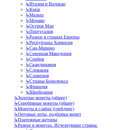
↳
Италия и Ватикан
↳
Кипр
↳
Мальта
↳
Монако
↳
Остров Мэн
↳
Португалия
↳
Разное в странах Европы
↳
Республика Хорватия
↳
Сан-Марино
↳
Северная Македония
↳
Сербия
↳
Скандинавия
↳
Словакия
↳
Словения
↳
Страны Бенилюкса
↳
Франция
↳
Швейцария
↳
Золотые монеты (общее)
↳
Серебряные монеты (общее)
↳
Монеты в слабах (грейдинг)
↳
Оптовые лоты, подборки монет
↳
Платежные жетоны
↳
Разное в монетах. Исчезнувшие страны.