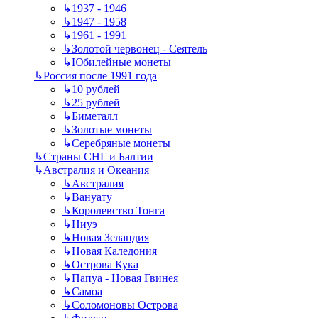
↳
1937 - 1946
↳
1947 - 1958
↳
1961 - 1991
↳
Золотой червонец - Сеятель
↳
Юбилейные монеты
↳
Россия после 1991 года
↳
10 рублей
↳
25 рублей
↳
Биметалл
↳
Золотые монеты
↳
Серебряные монеты
↳
Страны СНГ и Балтии
↳
Австралия и Океания
↳
Австралия
↳
Вануату
↳
Королевство Тонга
↳
Ниуэ
↳
Новая Зеландия
↳
Новая Каледония
↳
Острова Кука
↳
Папуа - Новая Гвинея
↳
Самоа
↳
Соломоновы Острова