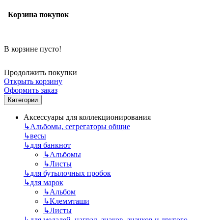
Корзина покупок
В корзине пусто!
Продолжить покупки
Открыть корзину
Оформить заказ
Категории
Аксессуары для коллекционирования
↳
Альбомы, сегрегаторы общие
↳
весы
↳
для банкнот
↳
Альбомы
↳
Листы
↳
для бутылочных пробок
↳
для марок
↳
Альбом
↳
Клеммташи
↳
Листы
↳
для медалей, наград, знаков, значков и другого