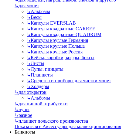
↳
для монет
↳
Альбомы
↳
Весы
↳
Капсулы EVERSLAB
↳
Капсулы квадратные CARREE
↳
Капсулы квадратные QUADRUM
↳
Капсулы круглые Германия
↳
Капсулы круглые Польша
↳
Капсулы круглые Россия
↳
Кейсы, коробки, кофры, боксы
↳
Листы
↳
Лупы, пинцеты
↳
Планшеты
↳
Средства и приборы для чистки монет
↳
Холдеры
↳
для открыток
↳
Альбомы
↳
для пивной атрибутики
↳
лупы
↳
разное
↳
планшет польского производства
Показать все Аксессуары для коллекционирования
Банкноты