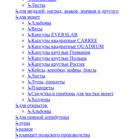
↳
Листы
↳
для медалей, наград, знаков, значков и другого
↳
для монет
↳
Альбомы
↳
Весы
↳
Капсулы EVERSLAB
↳
Капсулы квадратные CARREE
↳
Капсулы квадратные QUADRUM
↳
Капсулы круглые Германия
↳
Капсулы круглые Польша
↳
Капсулы круглые Россия
↳
Кейсы, коробки, кофры, боксы
↳
Листы
↳
Лупы, пинцеты
↳
Планшеты
↳
Средства и приборы для чистки монет
↳
Холдеры
↳
для открыток
↳
Альбомы
↳
для пивной атрибутики
↳
лупы
↳
разное
↳
планшет польского производства