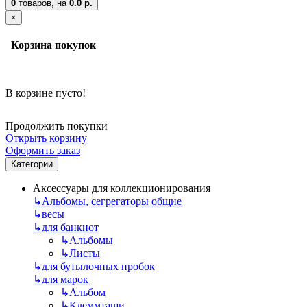
0
товаров,
на
0.0 р.
×
Корзина покупок
В корзине пусто!
Продолжить покупки
Открыть корзину
Оформить заказ
Категории
Аксессуары для коллекционирования
↳
Альбомы, сегрегаторы общие
↳
весы
↳
для банкнот
↳
Альбомы
↳
Листы
↳
для бутылочных пробок
↳
для марок
↳
Альбом
↳
Клеммташи