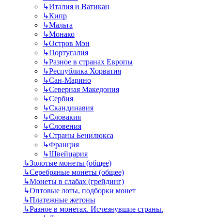
↳
Италия и Ватикан
↳
Кипр
↳
Мальта
↳
Монако
↳
Остров Мэн
↳
Португалия
↳
Разное в странах Европы
↳
Республика Хорватия
↳
Сан-Марино
↳
Северная Македония
↳
Сербия
↳
Скандинавия
↳
Словакия
↳
Словения
↳
Страны Бенилюкса
↳
Франция
↳
Швейцария
↳
Золотые монеты (общее)
↳
Серебряные монеты (общее)
↳
Монеты в слабах (грейдинг)
↳
Оптовые лоты, подборки монет
↳
Платежные жетоны
↳
Разное в монетах. Исчезнувшие страны.