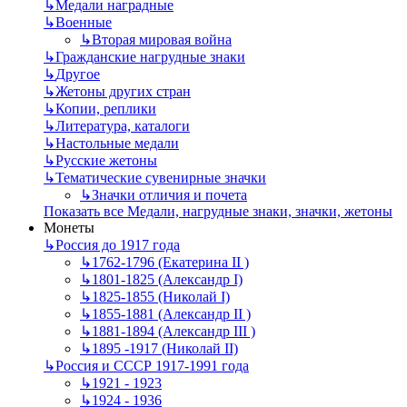
↳
Mедали наградные
↳
Военные
↳
Вторая мировая война
↳
Гражданские нагрудные знаки
↳
Другое
↳
Жетоны других стран
↳
Копии, реплики
↳
Литература, каталоги
↳
Настольные медали
↳
Русские жетоны
↳
Тематические сувенирные значки
↳
Значки отличия и почета
Показать все Медали, нагрудные знаки, значки, жетоны
Монеты
↳
Россия до 1917 года
↳
1762-1796 (Екатерина II )
↳
1801-1825 (Александр I)
↳
1825-1855 (Николай I)
↳
1855-1881 (Александр II )
↳
1881-1894 (Александр III )
↳
1895 -1917 (Николай II)
↳
Россия и СССР 1917-1991 года
↳
1921 - 1923
↳
1924 - 1936