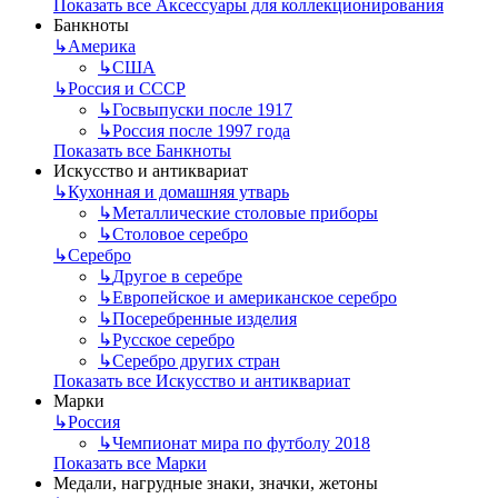
Показать все Аксессуары для коллекционирования
Банкноты
↳
Америка
↳
США
↳
Россия и СССР
↳
Госвыпуски после 1917
↳
Россия после 1997 года
Показать все Банкноты
Искусство и антиквариат
↳
Кухонная и домашняя утварь
↳
Металлические столовые приборы
↳
Столовое серебро
↳
Серебро
↳
Другое в серебре
↳
Европейское и американское серебро
↳
Посеребренные изделия
↳
Русское серебро
↳
Серебро других стран
Показать все Искусство и антиквариат
Марки
↳
Россия
↳
Чемпионат мира по футболу 2018
Показать все Марки
Медали, нагрудные знаки, значки, жетоны