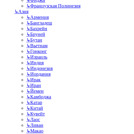
↳
Фиджи
↳
Французская Полинезия
↳
Азия
↳
Армения
↳
Бангладеш
↳
Бахрейн
↳
Бруней
↳
Бутан
↳
Вьетнам
↳
Гонконг
↳
Израиль
↳
Индия
↳
Индонезия
↳
Иордания
↳
Ирак
↳
Иран
↳
Йемен
↳
Камбоджа
↳
Катар
↳
Китай
↳
Кувейт
↳
Лаос
↳
Ливан
↳
Макао