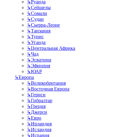
↳
Руанда
↳
Сейшелы
↳
Сомали
↳
Судан
↳
Сьерра-Леоне
↳
Танзания
↳
Тунис
↳
Уганда
↳
Центральная Африка
↳
Чад
↳
Эсватини
↳
Эфиопия
↳
ЮАР
↳
Европа
↳
Великобритания
↳
Восточная Европа
↳
Гернси
↳
Гибралтар
↳
Греция
↳
Джерси
↳
Евро
↳
Ирландия
↳
Исландия
↳
Испания