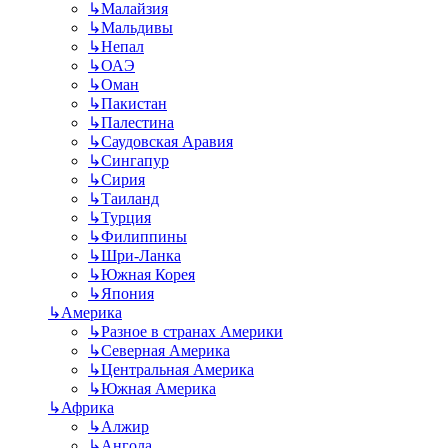
↳
Малайзия
↳
Мальдивы
↳
Непал
↳
ОАЭ
↳
Оман
↳
Пакистан
↳
Палестина
↳
Саудовская Аравия
↳
Сингапур
↳
Сирия
↳
Таиланд
↳
Турция
↳
Филиппины
↳
Шри-Ланка
↳
Южная Корея
↳
Япония
↳
Америка
↳
Разное в странах Америки
↳
Северная Америка
↳
Центральная Америка
↳
Южная Америка
↳
Африка
↳
Алжир
↳
Ангола