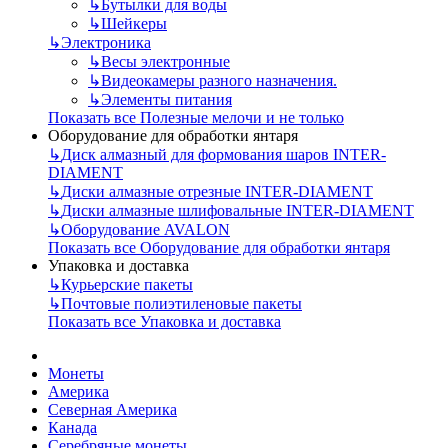
↳
Бутылки для воды
↳
Шейкеры
↳
Электроника
↳
Весы электронные
↳
Видеокамеры разного назначения.
↳
Элементы питания
Показать все Полезные мелочи и не только
Оборудование для обработки янтаря
↳
Диск алмазный для формования шаров INTER-
DIAMENT
↳
Диски алмазные отрезные INTER-DIAMENT
↳
Диски алмазные шлифовальные INTER-DIAMENT
↳
Оборудование AVALON
Показать все Оборудование для обработки янтаря
Упаковка и доставка
↳
Курьерские пакеты
↳
Почтовые полиэтиленовые пакеты
Показать все Упаковка и доставка
Монеты
Америка
Северная Америка
Канада
Серебряные монеты