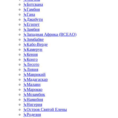
↳
Ботсвана
↳
Гамбия
↳
Гана
↳
Джибути
↳
Египет
↳
Замбия
↳
Западная Африка (BCEAO)
↳
Зимбабве
↳
Кабо-Верде
↳
Камерун
↳
Кения
↳
Конго
↳
Лесото
↳
Ливия
↳
Маврикий
↳
Мадагаскар
↳
Малави
↳
Марокко
↳
Мозамбик
↳
Намибия
↳
Нигерия
↳
Остров Святой Елены
↳
Родезия