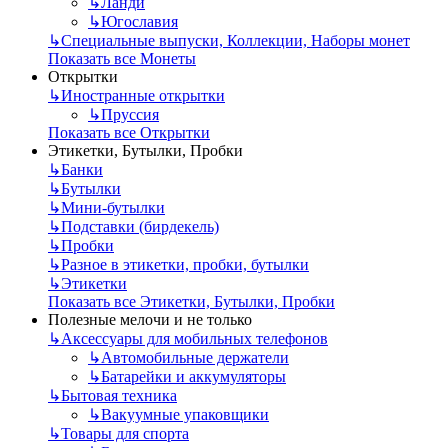
↳
Ланди
↳
Югославия
↳
Специальные выпуски, Коллекции, Наборы монет
Показать все Монеты
Открытки
↳
Иностранные открытки
↳
Пруссия
Показать все Открытки
Этикетки, Бутылки, Пробки
↳
Банки
↳
Бутылки
↳
Мини-бутылки
↳
Подставки (бирдекель)
↳
Пробки
↳
Разное в этикетки, пробки, бутылки
↳
Этикетки
Показать все Этикетки, Бутылки, Пробки
Полезные мелочи и не только
↳
Аксессуары для мобильных телефонов
↳
Автомобильные держатели
↳
Батарейки и аккумуляторы
↳
Бытовая техника
↳
Вакуумные упаковщики
↳
Товары для спорта