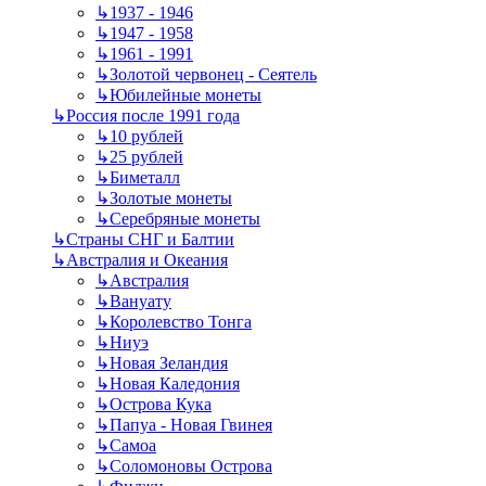
↳
1937 - 1946
↳
1947 - 1958
↳
1961 - 1991
↳
Золотой червонец - Сеятель
↳
Юбилейные монеты
↳
Россия после 1991 года
↳
10 рублей
↳
25 рублей
↳
Биметалл
↳
Золотые монеты
↳
Серебряные монеты
↳
Страны СНГ и Балтии
↳
Австралия и Океания
↳
Австралия
↳
Вануату
↳
Королевство Тонга
↳
Ниуэ
↳
Новая Зеландия
↳
Новая Каледония
↳
Острова Кука
↳
Папуа - Новая Гвинея
↳
Самоа
↳
Соломоновы Острова