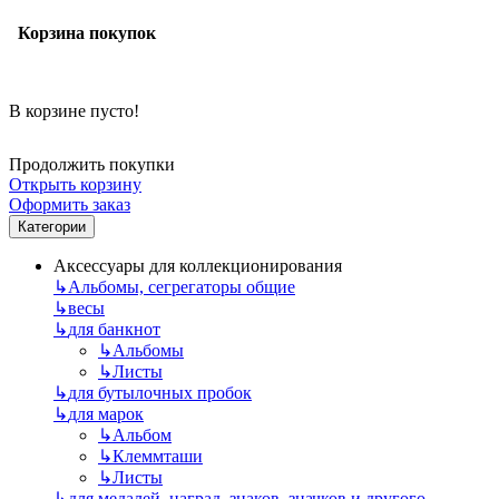
Корзина покупок
В корзине пусто!
Продолжить покупки
Открыть корзину
Оформить заказ
Категории
Аксессуары для коллекционирования
↳
Альбомы, сегрегаторы общие
↳
весы
↳
для банкнот
↳
Альбомы
↳
Листы
↳
для бутылочных пробок
↳
для марок
↳
Альбом
↳
Клеммташи
↳
Листы
↳
для медалей, наград, знаков, значков и другого