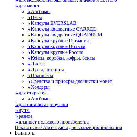
↳
для монет
↳
Альбомы
↳
Весы
↳
Капсулы EVERSLAB
↳
Капсулы квадратные CARREE
↳
Капсулы квадратные QUADRUM
↳
Капсулы круглые Германия
↳
Капсулы круглые Польша
↳
Капсулы круглые Россия
↳
Кейсы, коробки, кофры, боксы
↳
Листы
↳
Лупы, пинцеты
↳
Планшеты
↳
Средства и приборы для чистки монет
↳
Холдеры
↳
для открыток
↳
Альбомы
↳
для пивной атрибутики
↳
лупы
↳
разное
↳
планшет польского производства
Показать все Аксессуары для коллекционирования
Банкноты