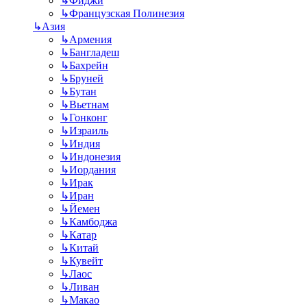
↳
Фиджи
↳
Французская Полинезия
↳
Азия
↳
Армения
↳
Бангладеш
↳
Бахрейн
↳
Бруней
↳
Бутан
↳
Вьетнам
↳
Гонконг
↳
Израиль
↳
Индия
↳
Индонезия
↳
Иордания
↳
Ирак
↳
Иран
↳
Йемен
↳
Камбоджа
↳
Катар
↳
Китай
↳
Кувейт
↳
Лаос
↳
Ливан
↳
Макао