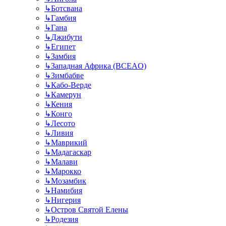
↳
Ботсвана
↳
Гамбия
↳
Гана
↳
Джибути
↳
Египет
↳
Замбия
↳
Западная Африка (BCEAO)
↳
Зимбабве
↳
Кабо-Верде
↳
Камерун
↳
Кения
↳
Конго
↳
Лесото
↳
Ливия
↳
Маврикий
↳
Мадагаскар
↳
Малави
↳
Марокко
↳
Мозамбик
↳
Намибия
↳
Нигерия
↳
Остров Святой Елены
↳
Родезия