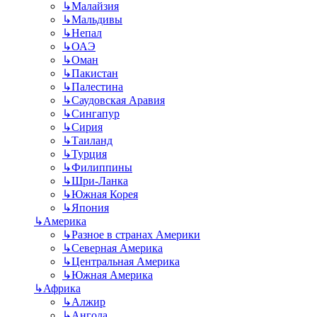
↳
Малайзия
↳
Мальдивы
↳
Непал
↳
ОАЭ
↳
Оман
↳
Пакистан
↳
Палестина
↳
Саудовская Аравия
↳
Сингапур
↳
Сирия
↳
Таиланд
↳
Турция
↳
Филиппины
↳
Шри-Ланка
↳
Южная Корея
↳
Япония
↳
Америка
↳
Разное в странах Америки
↳
Северная Америка
↳
Центральная Америка
↳
Южная Америка
↳
Африка
↳
Алжир
↳
Ангола