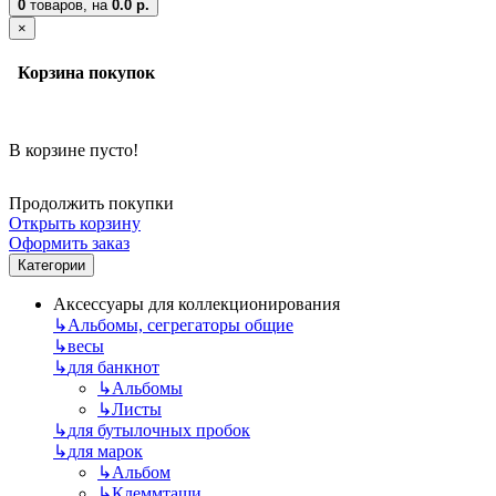
0
товаров,
на
0.0 р.
×
Корзина покупок
В корзине пусто!
Продолжить покупки
Открыть корзину
Оформить заказ
Категории
Аксессуары для коллекционирования
↳
Альбомы, сегрегаторы общие
↳
весы
↳
для банкнот
↳
Альбомы
↳
Листы
↳
для бутылочных пробок
↳
для марок
↳
Альбом
↳
Клеммташи