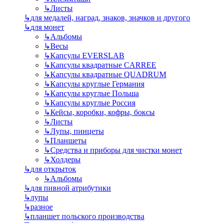
↳
Листы
↳
для медалей, наград, знаков, значков и другого
↳
для монет
↳
Альбомы
↳
Весы
↳
Капсулы EVERSLAB
↳
Капсулы квадратные CARREE
↳
Капсулы квадратные QUADRUM
↳
Капсулы круглые Германия
↳
Капсулы круглые Польша
↳
Капсулы круглые Россия
↳
Кейсы, коробки, кофры, боксы
↳
Листы
↳
Лупы, пинцеты
↳
Планшеты
↳
Средства и приборы для чистки монет
↳
Холдеры
↳
для открыток
↳
Альбомы
↳
для пивной атрибутики
↳
лупы
↳
разное
↳
планшет польского производства