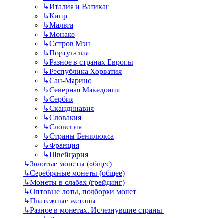
↳
Италия и Ватикан
↳
Кипр
↳
Мальта
↳
Монако
↳
Остров Мэн
↳
Португалия
↳
Разное в странах Европы
↳
Республика Хорватия
↳
Сан-Марино
↳
Северная Македония
↳
Сербия
↳
Скандинавия
↳
Словакия
↳
Словения
↳
Страны Бенилюкса
↳
Франция
↳
Швейцария
↳
Золотые монеты (общее)
↳
Серебряные монеты (общее)
↳
Монеты в слабах (грейдинг)
↳
Оптовые лоты, подборки монет
↳
Платежные жетоны
↳
Разное в монетах. Исчезнувшие страны.