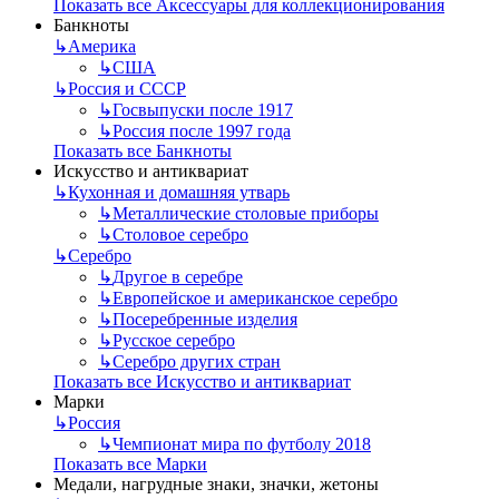
Показать все Аксессуары для коллекционирования
Банкноты
↳
Америка
↳
США
↳
Россия и СССР
↳
Госвыпуски после 1917
↳
Россия после 1997 года
Показать все Банкноты
Искусство и антиквариат
↳
Кухонная и домашняя утварь
↳
Металлические столовые приборы
↳
Столовое серебро
↳
Серебро
↳
Другое в серебре
↳
Европейское и американское серебро
↳
Посеребренные изделия
↳
Русское серебро
↳
Серебро других стран
Показать все Искусство и антиквариат
Марки
↳
Россия
↳
Чемпионат мира по футболу 2018
Показать все Марки
Медали, нагрудные знаки, значки, жетоны