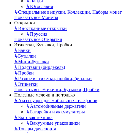
↳
Ланди
↳
Югославия
↳
Специальные выпуски, Коллекции, Наборы монет
Показать все Монеты
Открытки
↳
Иностранные открытки
↳
Пруссия
Показать все Открытки
Этикетки, Бутылки, Пробки
↳
Банки
↳
Бутылки
↳
Мини-бутылки
↳
Подставки (бирдекель)
↳
Пробки
↳
Разное в этикетки, пробки, бутылки
↳
Этикетки
Показать все Этикетки, Бутылки, Пробки
Полезные мелочи и не только
↳
Аксессуары для мобильных телефонов
↳
Автомобильные держатели
↳
Батарейки и аккумуляторы
↳
Бытовая техника
↳
Вакуумные упаковщики
↳
Товары для спорта