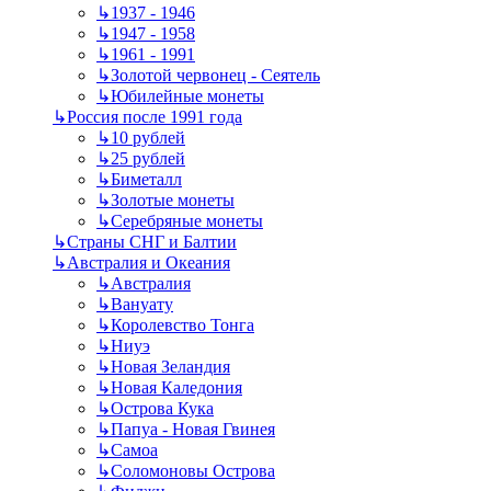
↳
1937 - 1946
↳
1947 - 1958
↳
1961 - 1991
↳
Золотой червонец - Сеятель
↳
Юбилейные монеты
↳
Россия после 1991 года
↳
10 рублей
↳
25 рублей
↳
Биметалл
↳
Золотые монеты
↳
Серебряные монеты
↳
Страны СНГ и Балтии
↳
Австралия и Океания
↳
Австралия
↳
Вануату
↳
Королевство Тонга
↳
Ниуэ
↳
Новая Зеландия
↳
Новая Каледония
↳
Острова Кука
↳
Папуа - Новая Гвинея
↳
Самоа
↳
Соломоновы Острова