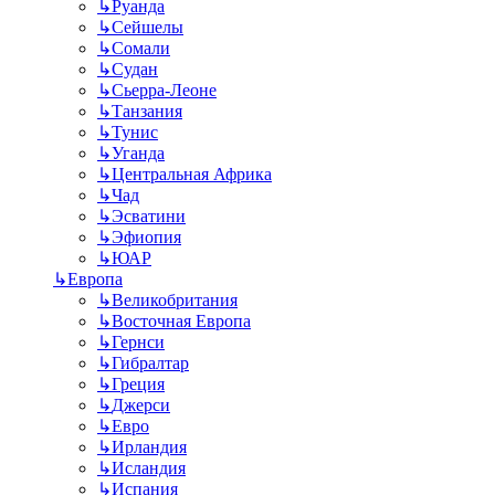
↳
Руанда
↳
Сейшелы
↳
Сомали
↳
Судан
↳
Сьерра-Леоне
↳
Танзания
↳
Тунис
↳
Уганда
↳
Центральная Африка
↳
Чад
↳
Эсватини
↳
Эфиопия
↳
ЮАР
↳
Европа
↳
Великобритания
↳
Восточная Европа
↳
Гернси
↳
Гибралтар
↳
Греция
↳
Джерси
↳
Евро
↳
Ирландия
↳
Исландия
↳
Испания