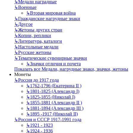
↳
Mедали наградные
↳
Военные
↳
Вторая мировая война
↳
Гражданские нагрудные знаки
↳
Другое
↳
Жетоны других стран
↳
Копии, реплики
↳
Литература, каталоги
↳
Настольные медали
↳
Русские жетоны
↳
Тематические сувенирные значки
↳
Значки отличия и почета
Показать все Медали, нагрудные знаки, значки, жетоны
Монеты
↳
Россия до 1917 года
↳
1762-1796 (Екатерина II )
↳
1801-1825 (Александр I)
↳
1825-1855 (Николай I)
↳
1855-1881 (Александр II )
↳
1881-1894 (Александр III )
↳
1895 -1917 (Николай II)
↳
Россия и СССР 1917-1991 года
↳
1921 - 1923
↳
1924 - 1936