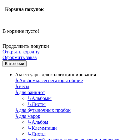
Корзина покупок
В корзине пусто!
Продолжить покупки
Открыть корзину
Оформить заказ
Категории
Аксессуары для коллекционирования
↳
Альбомы, сегрегаторы общие
↳
весы
↳
для банкнот
↳
Альбомы
↳
Листы
↳
для бутылочных пробок
↳
для марок
↳
Альбом
↳
Клеммташи
↳
Листы
↳
для медалей, наград, знаков, значков и другого