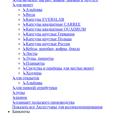
↳
для монет
↳
Альбомы
↳
Весы
↳
Капсулы EVERSLAB
↳
Капсулы квадратные CARREE
↳
Капсулы квадратные QUADRUM
↳
Капсулы круглые Германия
↳
Капсулы круглые Польша
↳
Капсулы круглые Россия
↳
Кейсы, коробки, кофры, боксы
↳
Листы
↳
Лупы, пинцеты
↳
Планшеты
↳
Средства и приборы для чистки монет
↳
Холдеры
↳
для открыток
↳
Альбомы
↳
для пивной атрибутики
↳
лупы
↳
разное
↳
планшет польского производства
Показать все Аксессуары для коллекционирования
Банкноты