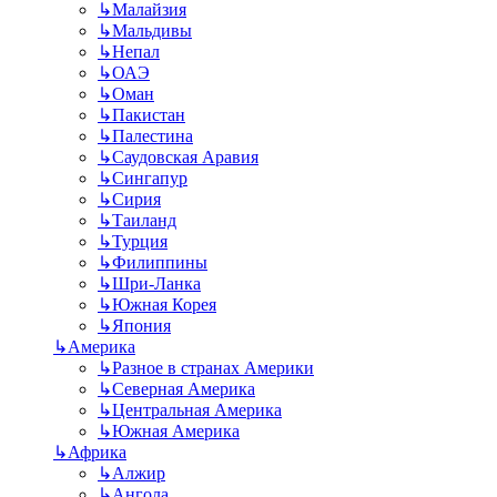
↳
Малайзия
↳
Мальдивы
↳
Непал
↳
ОАЭ
↳
Оман
↳
Пакистан
↳
Палестина
↳
Саудовская Аравия
↳
Сингапур
↳
Сирия
↳
Таиланд
↳
Турция
↳
Филиппины
↳
Шри-Ланка
↳
Южная Корея
↳
Япония
↳
Америка
↳
Разное в странах Америки
↳
Северная Америка
↳
Центральная Америка
↳
Южная Америка
↳
Африка
↳
Алжир
↳
Ангола