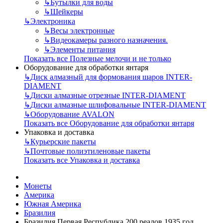
↳
Бутылки для воды
↳
Шейкеры
↳
Электроника
↳
Весы электронные
↳
Видеокамеры разного назначения.
↳
Элементы питания
Показать все Полезные мелочи и не только
Оборудование для обработки янтаря
↳
Диск алмазный для формования шаров INTER-
DIAMENT
↳
Диски алмазные отрезные INTER-DIAMENT
↳
Диски алмазные шлифовальные INTER-DIAMENT
↳
Оборудование AVALON
Показать все Оборудование для обработки янтаря
Упаковка и доставка
↳
Курьерские пакеты
↳
Почтовые полиэтиленовые пакеты
Показать все Упаковка и доставка
Монеты
Америка
Южная Америка
Бразилия
Бразилия Первая Республика 200 реалов 1935 год