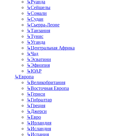
↳
Руанда
↳
Сейшелы
↳
Сомали
↳
Судан
↳
Сьерра-Леоне
↳
Танзания
↳
Тунис
↳
Уганда
↳
Центральная Африка
↳
Чад
↳
Эсватини
↳
Эфиопия
↳
ЮАР
↳
Европа
↳
Великобритания
↳
Восточная Европа
↳
Гернси
↳
Гибралтар
↳
Греция
↳
Джерси
↳
Евро
↳
Ирландия
↳
Исландия
↳
Испания