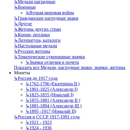
↳
Mедали наградные
↳
Военные
↳
Вторая мировая война
↳
Гражданские нагрудные знаки
↳
Другое
↳
Жетоны других стран
↳
Копии, реплики
↳
Литература, каталоги
↳
Настольные медали
↳
Русские жетоны
↳
Тематические сувенирные значки
↳
Значки отличия и почета
Показать все Медали, нагрудные знаки, значки, жетоны
Монеты
↳
Россия до 1917 года
↳
1762-1796 (Екатерина II )
↳
1801-1825 (Александр I)
↳
1825-1855 (Николай I)
↳
1855-1881 (Александр II )
↳
1881-1894 (Александр III )
↳
1895 -1917 (Николай II)
↳
Россия и СССР 1917-1991 года
↳
1921 - 1923
↳
1924 - 1936