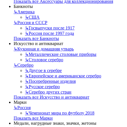
Показать все Аксессуары для коллекционирования
Банкноты
↳
Америка
↳
США
↳
Россия и СССР
↳
Госвыпуски после 1917
↳
Россия после 1997 года
Показать все Банкноты
Искусство и антиквариат
↳
Кухонная и домашняя утварь
↳
Металлические столовые приборы
↳
Столовое серебро
↳
Серебро
↳
Другое в серебре
↳
Европейское и американское серебро
↳
Посеребренные изделия
↳
Русское серебро
↳
Серебро других стран
Показать все Искусство и антиквариат
Марки
↳
Россия
↳
Чемпионат мира по футболу 2018
Показать все Марки
Медали, нагрудные знаки, значки, жетоны