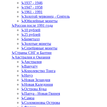
↳
1937 - 1946
↳
1947 - 1958
↳
1961 - 1991
↳
Золотой червонец - Сеятель
↳
Юбилейные монеты
↳
Россия после 1991 года
↳
10 рублей
↳
25 рублей
↳
Биметалл
↳
Золотые монеты
↳
Серебряные монеты
↳
Страны СНГ и Балтии
↳
Австралия и Океания
↳
Австралия
↳
Вануату
↳
Королевство Тонга
↳
Ниуэ
↳
Новая Зеландия
↳
Новая Каледония
↳
Острова Кука
↳
Папуа - Новая Гвинея
↳
Самоа
↳
Соломоновы Острова