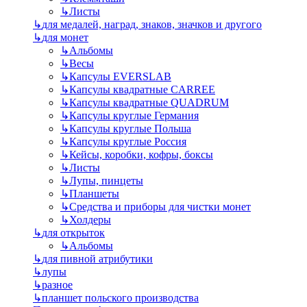
↳
Листы
↳
для медалей, наград, знаков, значков и другого
↳
для монет
↳
Альбомы
↳
Весы
↳
Капсулы EVERSLAB
↳
Капсулы квадратные CARREE
↳
Капсулы квадратные QUADRUM
↳
Капсулы круглые Германия
↳
Капсулы круглые Польша
↳
Капсулы круглые Россия
↳
Кейсы, коробки, кофры, боксы
↳
Листы
↳
Лупы, пинцеты
↳
Планшеты
↳
Средства и приборы для чистки монет
↳
Холдеры
↳
для открыток
↳
Альбомы
↳
для пивной атрибутики
↳
лупы
↳
разное
↳
планшет польского производства