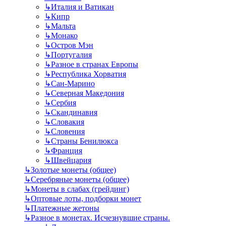
↳
Италия и Ватикан
↳
Кипр
↳
Мальта
↳
Монако
↳
Остров Мэн
↳
Португалия
↳
Разное в странах Европы
↳
Республика Хорватия
↳
Сан-Марино
↳
Северная Македония
↳
Сербия
↳
Скандинавия
↳
Словакия
↳
Словения
↳
Страны Бенилюкса
↳
Франция
↳
Швейцария
↳
Золотые монеты (общее)
↳
Серебряные монеты (общее)
↳
Монеты в слабах (грейдинг)
↳
Оптовые лоты, подборки монет
↳
Платежные жетоны
↳
Разное в монетах. Исчезнувшие страны.