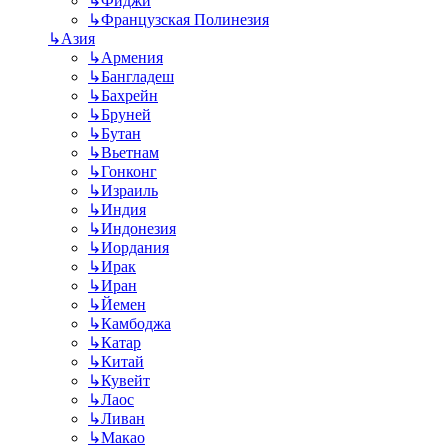
↳
Фиджи
↳
Французская Полинезия
↳
Азия
↳
Армения
↳
Бангладеш
↳
Бахрейн
↳
Бруней
↳
Бутан
↳
Вьетнам
↳
Гонконг
↳
Израиль
↳
Индия
↳
Индонезия
↳
Иордания
↳
Ирак
↳
Иран
↳
Йемен
↳
Камбоджа
↳
Катар
↳
Китай
↳
Кувейт
↳
Лаос
↳
Ливан
↳
Макао