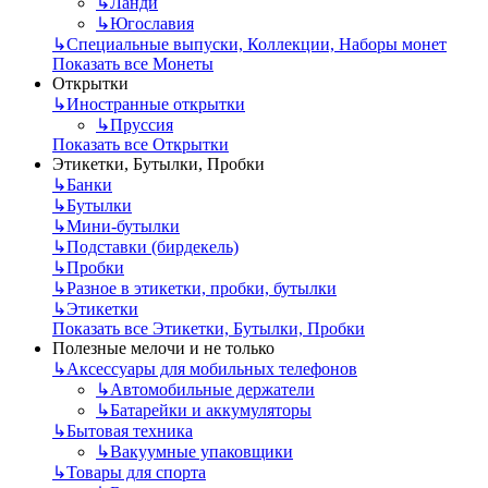
↳
Ланди
↳
Югославия
↳
Специальные выпуски, Коллекции, Наборы монет
Показать все Монеты
Открытки
↳
Иностранные открытки
↳
Пруссия
Показать все Открытки
Этикетки, Бутылки, Пробки
↳
Банки
↳
Бутылки
↳
Мини-бутылки
↳
Подставки (бирдекель)
↳
Пробки
↳
Разное в этикетки, пробки, бутылки
↳
Этикетки
Показать все Этикетки, Бутылки, Пробки
Полезные мелочи и не только
↳
Аксессуары для мобильных телефонов
↳
Автомобильные держатели
↳
Батарейки и аккумуляторы
↳
Бытовая техника
↳
Вакуумные упаковщики
↳
Товары для спорта