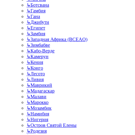
↳
Ботсвана
↳
Гамбия
↳
Гана
↳
Джибути
↳
Египет
↳
Замбия
↳
Западная Африка (BCEAO)
↳
Зимбабве
↳
Кабо-Верде
↳
Камерун
↳
Кения
↳
Конго
↳
Лесото
↳
Ливия
↳
Маврикий
↳
Мадагаскар
↳
Малави
↳
Марокко
↳
Мозамбик
↳
Намибия
↳
Нигерия
↳
Остров Святой Елены
↳
Родезия