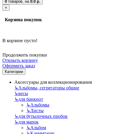
0
товаров,
на
0.0 р.
×
Корзина покупок
В корзине пусто!
Продолжить покупки
Открыть корзину
Оформить заказ
Категории
Аксессуары для коллекционирования
↳
Альбомы, сегрегаторы общие
↳
весы
↳
для банкнот
↳
Альбомы
↳
Листы
↳
для бутылочных пробок
↳
для марок
↳
Альбом
↳
Клеммташи