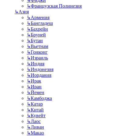
↳
Фиджи
↳
Французская Полинезия
↳
Азия
↳
Армения
↳
Бангладеш
↳
Бахрейн
↳
Бруней
↳
Бутан
↳
Вьетнам
↳
Гонконг
↳
Израиль
↳
Индия
↳
Индонезия
↳
Иордания
↳
Ирак
↳
Иран
↳
Йемен
↳
Камбоджа
↳
Катар
↳
Китай
↳
Кувейт
↳
Лаос
↳
Ливан
↳
Макао