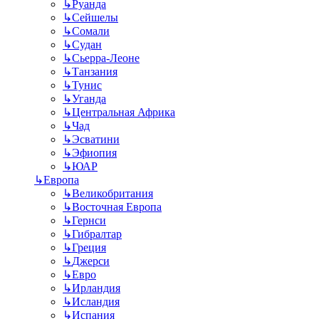
↳
Руанда
↳
Сейшелы
↳
Сомали
↳
Судан
↳
Сьерра-Леоне
↳
Танзания
↳
Тунис
↳
Уганда
↳
Центральная Африка
↳
Чад
↳
Эсватини
↳
Эфиопия
↳
ЮАР
↳
Европа
↳
Великобритания
↳
Восточная Европа
↳
Гернси
↳
Гибралтар
↳
Греция
↳
Джерси
↳
Евро
↳
Ирландия
↳
Исландия
↳
Испания