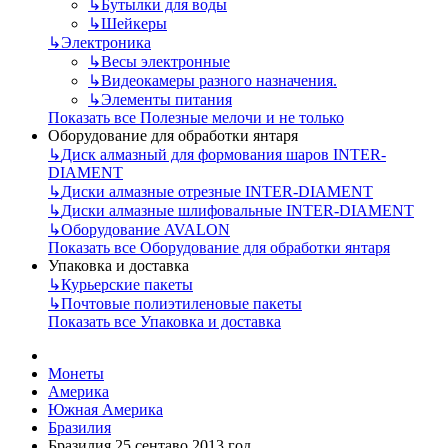
↳
Бутылки для воды
↳
Шейкеры
↳
Электроника
↳
Весы электронные
↳
Видеокамеры разного назначения.
↳
Элементы питания
Показать все Полезные мелочи и не только
Оборудование для обработки янтаря
↳
Диск алмазный для формования шаров INTER-
DIAMENT
↳
Диски алмазные отрезные INTER-DIAMENT
↳
Диски алмазные шлифовальные INTER-DIAMENT
↳
Оборудование AVALON
Показать все Оборудование для обработки янтаря
Упаковка и доставка
↳
Курьерские пакеты
↳
Почтовые полиэтиленовые пакеты
Показать все Упаковка и доставка
Монеты
Америка
Южная Америка
Бразилия
Бразилия 25 сентаво 2013 год