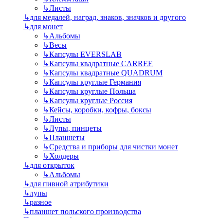
↳
Листы
↳
для медалей, наград, знаков, значков и другого
↳
для монет
↳
Альбомы
↳
Весы
↳
Капсулы EVERSLAB
↳
Капсулы квадратные CARREE
↳
Капсулы квадратные QUADRUM
↳
Капсулы круглые Германия
↳
Капсулы круглые Польша
↳
Капсулы круглые Россия
↳
Кейсы, коробки, кофры, боксы
↳
Листы
↳
Лупы, пинцеты
↳
Планшеты
↳
Средства и приборы для чистки монет
↳
Холдеры
↳
для открыток
↳
Альбомы
↳
для пивной атрибутики
↳
лупы
↳
разное
↳
планшет польского производства