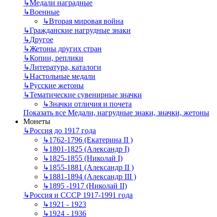
↳
Mедали наградные
↳
Военные
↳
Вторая мировая война
↳
Гражданские нагрудные знаки
↳
Другое
↳
Жетоны других стран
↳
Копии, реплики
↳
Литература, каталоги
↳
Настольные медали
↳
Русские жетоны
↳
Тематические сувенирные значки
↳
Значки отличия и почета
Показать все Медали, нагрудные знаки, значки, жетоны
Монеты
↳
Россия до 1917 года
↳
1762-1796 (Екатерина II )
↳
1801-1825 (Александр I)
↳
1825-1855 (Николай I)
↳
1855-1881 (Александр II )
↳
1881-1894 (Александр III )
↳
1895 -1917 (Николай II)
↳
Россия и СССР 1917-1991 года
↳
1921 - 1923
↳
1924 - 1936