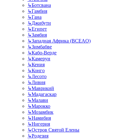
↳
Ботсвана
↳
Гамбия
↳
Гана
↳
Джибути
↳
Египет
↳
Замбия
↳
Западная Африка (BCEAO)
↳
Зимбабве
↳
Кабо-Верде
↳
Камерун
↳
Кения
↳
Конго
↳
Лесото
↳
Ливия
↳
Маврикий
↳
Мадагаскар
↳
Малави
↳
Марокко
↳
Мозамбик
↳
Намибия
↳
Нигерия
↳
Остров Святой Елены
↳
Родезия