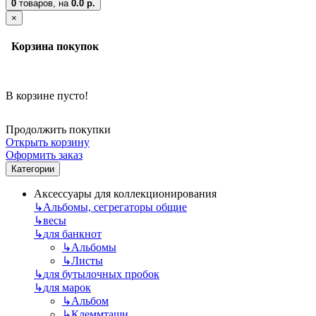
0
товаров,
на
0.0 р.
×
Корзина покупок
В корзине пусто!
Продолжить покупки
Открыть корзину
Оформить заказ
Категории
Аксессуары для коллекционирования
↳
Альбомы, сегрегаторы общие
↳
весы
↳
для банкнот
↳
Альбомы
↳
Листы
↳
для бутылочных пробок
↳
для марок
↳
Альбом
↳
Клеммташи