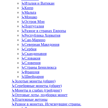
↳
Италия и Ватикан
↳
Кипр
↳
Мальта
↳
Монако
↳
Остров Мэн
↳
Португалия
↳
Разное в странах Европы
↳
Республика Хорватия
↳
Сан-Марино
↳
Северная Македония
↳
Сербия
↳
Скандинавия
↳
Словакия
↳
Словения
↳
Страны Бенилюкса
↳
Франция
↳
Швейцария
↳
Золотые монеты (общее)
↳
Серебряные монеты (общее)
↳
Монеты в слабах (грейдинг)
↳
Оптовые лоты, подборки монет
↳
Платежные жетоны
↳
Разное в монетах. Исчезнувшие страны.