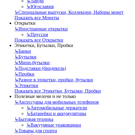
↳
Ланди
↳
Югославия
↳
Специальные выпуски, Коллекции, Наборы монет
Показать все Монеты
Открытки
↳
Иностранные открытки
↳
Пруссия
Показать все Открытки
Этикетки, Бутылки, Пробки
↳
Банки
↳
Бутылки
↳
Мини-бутылки
↳
Подставки (бирдекель)
↳
Пробки
↳
Разное в этикетки, пробки, бутылки
↳
Этикетки
Показать все Этикетки, Бутылки, Пробки
Полезные мелочи и не только
↳
Аксессуары для мобильных телефонов
↳
Автомобильные держатели
↳
Батарейки и аккумуляторы
↳
Бытовая техника
↳
Вакуумные упаковщики
↳
Товары для спорта