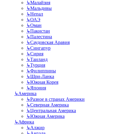
↳
Малайзия
↳
Мальдивы
↳
Непал
↳
ОАЭ
↳
Оман
↳
Пакистан
↳
Палестина
↳
Саудовская Аравия
↳
Сингапур
↳
Сирия
↳
Таиланд
↳
Турция
↳
Филиппины
↳
Шри-Ланка
↳
Южная Корея
↳
Япония
↳
Америка
↳
Разное в странах Америки
↳
Северная Америка
↳
Центральная Америка
↳
Южная Америка
↳
Африка
↳
Алжир
↳
Ангола