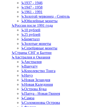
↳
1937 - 1946
↳
1947 - 1958
↳
1961 - 1991
↳
Золотой червонец - Сеятель
↳
Юбилейные монеты
↳
Россия после 1991 года
↳
10 рублей
↳
25 рублей
↳
Биметалл
↳
Золотые монеты
↳
Серебряные монеты
↳
Страны СНГ и Балтии
↳
Австралия и Океания
↳
Австралия
↳
Вануату
↳
Королевство Тонга
↳
Ниуэ
↳
Новая Зеландия
↳
Новая Каледония
↳
Острова Кука
↳
Папуа - Новая Гвинея
↳
Самоа
↳
Соломоновы Острова