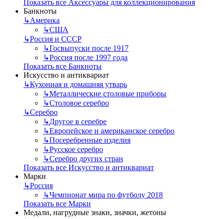
Показать все Аксессуары для коллекционирования
Банкноты
↳
Америка
↳
США
↳
Россия и СССР
↳
Госвыпуски после 1917
↳
Россия после 1997 года
Показать все Банкноты
Искусство и антиквариат
↳
Кухонная и домашняя утварь
↳
Металлические столовые приборы
↳
Столовое серебро
↳
Серебро
↳
Другое в серебре
↳
Европейское и американское серебро
↳
Посеребренные изделия
↳
Русское серебро
↳
Серебро других стран
Показать все Искусство и антиквариат
Марки
↳
Россия
↳
Чемпионат мира по футболу 2018
Показать все Марки
Медали, нагрудные знаки, значки, жетоны