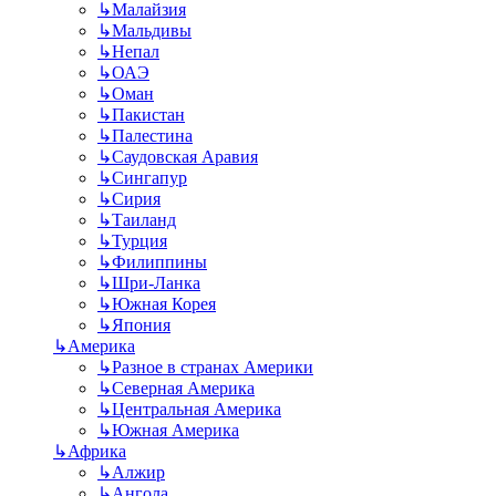
↳
Малайзия
↳
Мальдивы
↳
Непал
↳
ОАЭ
↳
Оман
↳
Пакистан
↳
Палестина
↳
Саудовская Аравия
↳
Сингапур
↳
Сирия
↳
Таиланд
↳
Турция
↳
Филиппины
↳
Шри-Ланка
↳
Южная Корея
↳
Япония
↳
Америка
↳
Разное в странах Америки
↳
Северная Америка
↳
Центральная Америка
↳
Южная Америка
↳
Африка
↳
Алжир
↳
Ангола