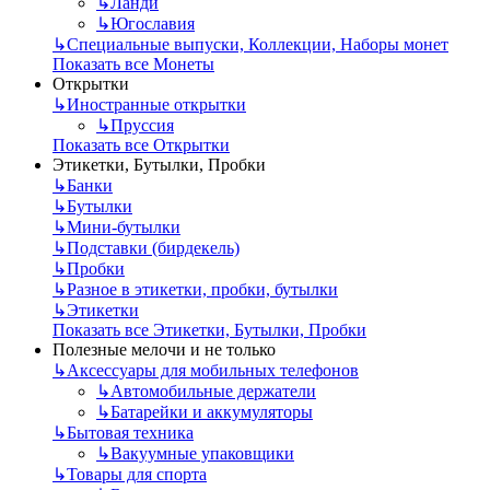
↳
Ланди
↳
Югославия
↳
Специальные выпуски, Коллекции, Наборы монет
Показать все Монеты
Открытки
↳
Иностранные открытки
↳
Пруссия
Показать все Открытки
Этикетки, Бутылки, Пробки
↳
Банки
↳
Бутылки
↳
Мини-бутылки
↳
Подставки (бирдекель)
↳
Пробки
↳
Разное в этикетки, пробки, бутылки
↳
Этикетки
Показать все Этикетки, Бутылки, Пробки
Полезные мелочи и не только
↳
Аксессуары для мобильных телефонов
↳
Автомобильные держатели
↳
Батарейки и аккумуляторы
↳
Бытовая техника
↳
Вакуумные упаковщики
↳
Товары для спорта