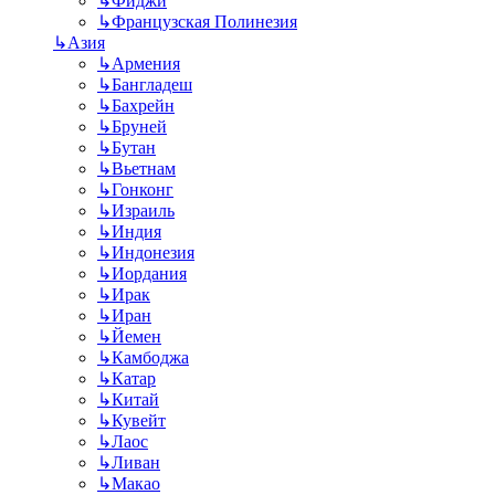
↳
Фиджи
↳
Французская Полинезия
↳
Азия
↳
Армения
↳
Бангладеш
↳
Бахрейн
↳
Бруней
↳
Бутан
↳
Вьетнам
↳
Гонконг
↳
Израиль
↳
Индия
↳
Индонезия
↳
Иордания
↳
Ирак
↳
Иран
↳
Йемен
↳
Камбоджа
↳
Катар
↳
Китай
↳
Кувейт
↳
Лаос
↳
Ливан
↳
Макао