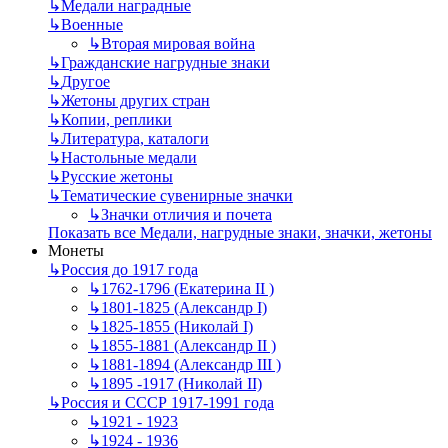
↳
Mедали наградные
↳
Военные
↳
Вторая мировая война
↳
Гражданские нагрудные знаки
↳
Другое
↳
Жетоны других стран
↳
Копии, реплики
↳
Литература, каталоги
↳
Настольные медали
↳
Русские жетоны
↳
Тематические сувенирные значки
↳
Значки отличия и почета
Показать все Медали, нагрудные знаки, значки, жетоны
Монеты
↳
Россия до 1917 года
↳
1762-1796 (Екатерина II )
↳
1801-1825 (Александр I)
↳
1825-1855 (Николай I)
↳
1855-1881 (Александр II )
↳
1881-1894 (Александр III )
↳
1895 -1917 (Николай II)
↳
Россия и СССР 1917-1991 года
↳
1921 - 1923
↳
1924 - 1936