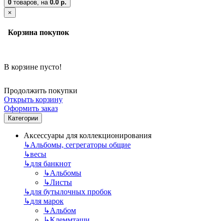
0
товаров,
на
0.0 р.
×
Корзина покупок
В корзине пусто!
Продолжить покупки
Открыть корзину
Оформить заказ
Категории
Аксессуары для коллекционирования
↳
Альбомы, сегрегаторы общие
↳
весы
↳
для банкнот
↳
Альбомы
↳
Листы
↳
для бутылочных пробок
↳
для марок
↳
Альбом
↳
Клеммташи