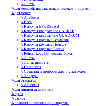
↳
Листы
↳
для медалей, наград, знаков, значков и другого
↳
для монет
↳
Альбомы
↳
Весы
↳
Капсулы EVERSLAB
↳
Капсулы квадратные CARREE
↳
Капсулы квадратные QUADRUM
↳
Капсулы круглые Германия
↳
Капсулы круглые Польша
↳
Капсулы круглые Россия
↳
Кейсы, коробки, кофры, боксы
↳
Листы
↳
Лупы, пинцеты
↳
Планшеты
↳
Средства и приборы для чистки монет
↳
Холдеры
↳
для открыток
↳
Альбомы
↳
для пивной атрибутики
↳
лупы
↳
разное
↳
планшет польского производства