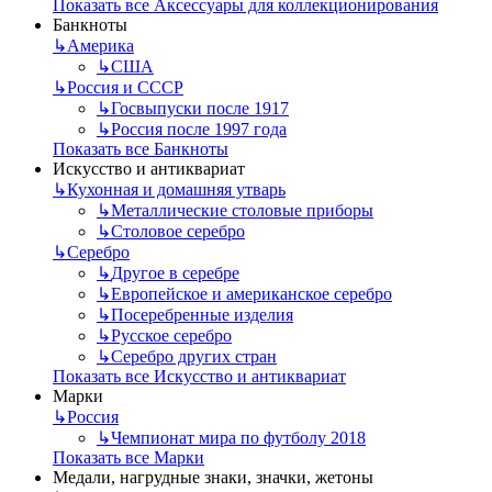
Показать все Аксессуары для коллекционирования
Банкноты
↳
Америка
↳
США
↳
Россия и СССР
↳
Госвыпуски после 1917
↳
Россия после 1997 года
Показать все Банкноты
Искусство и антиквариат
↳
Кухонная и домашняя утварь
↳
Металлические столовые приборы
↳
Столовое серебро
↳
Серебро
↳
Другое в серебре
↳
Европейское и американское серебро
↳
Посеребренные изделия
↳
Русское серебро
↳
Серебро других стран
Показать все Искусство и антиквариат
Марки
↳
Россия
↳
Чемпионат мира по футболу 2018
Показать все Марки
Медали, нагрудные знаки, значки, жетоны