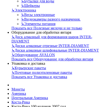
↳
Бутылки для воды
↳
Шейкеры
↳
Электроника
↳
Весы электронные
↳
Видеокамеры разного назначения.
↳
Элементы питания
Показать все Полезные мелочи и не только
Оборудование для обработки янтаря
↳
Диск алмазный для формования шаров INTER-
DIAMENT
↳
Диски алмазные отрезные INTER-DIAMENT
↳
Диски алмазные шлифовальные INTER-DIAMENT
↳
Оборудование AVALON
Показать все Оборудование для обработки янтаря
Упаковка и доставка
↳
Курьерские пакеты
↳
Почтовые полиэтиленовые пакеты
Показать все Упаковка и доставка
Монеты
Америка
Центральная Америка
Коста-Рика
Коста-Рика 100 колонов 2007 год