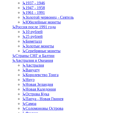
↳
1937 - 1946
↳
1947 - 1958
↳
1961 - 1991
↳
Золотой червонец - Сеятель
↳
Юбилейные монеты
↳
Россия после 1991 года
↳
10 рублей
↳
25 рублей
↳
Биметалл
↳
Золотые монеты
↳
Серебряные монеты
↳
Страны СНГ и Балтии
↳
Австралия и Океания
↳
Австралия
↳
Вануату
↳
Королевство Тонга
↳
Ниуэ
↳
Новая Зеландия
↳
Новая Каледония
↳
Острова Кука
↳
Папуа - Новая Гвинея
↳
Самоа
↳
Соломоновы Острова