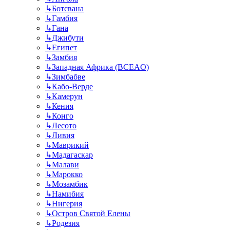
↳
Ботсвана
↳
Гамбия
↳
Гана
↳
Джибути
↳
Египет
↳
Замбия
↳
Западная Африка (BCEAO)
↳
Зимбабве
↳
Кабо-Верде
↳
Камерун
↳
Кения
↳
Конго
↳
Лесото
↳
Ливия
↳
Маврикий
↳
Мадагаскар
↳
Малави
↳
Марокко
↳
Мозамбик
↳
Намибия
↳
Нигерия
↳
Остров Святой Елены
↳
Родезия