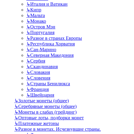
↳
Италия и Ватикан
↳
Кипр
↳
Мальта
↳
Монако
↳
Остров Мэн
↳
Португалия
↳
Разное в странах Европы
↳
Республика Хорватия
↳
Сан-Марино
↳
Северная Македония
↳
Сербия
↳
Скандинавия
↳
Словакия
↳
Словения
↳
Страны Бенилюкса
↳
Франция
↳
Швейцария
↳
Золотые монеты (общее)
↳
Серебряные монеты (общее)
↳
Монеты в слабах (грейдинг)
↳
Оптовые лоты, подборки монет
↳
Платежные жетоны
↳
Разное в монетах. Исчезнувшие страны.