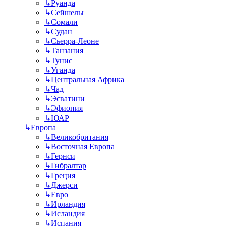
↳
Руанда
↳
Сейшелы
↳
Сомали
↳
Судан
↳
Сьерра-Леоне
↳
Танзания
↳
Тунис
↳
Уганда
↳
Центральная Африка
↳
Чад
↳
Эсватини
↳
Эфиопия
↳
ЮАР
↳
Европа
↳
Великобритания
↳
Восточная Европа
↳
Гернси
↳
Гибралтар
↳
Греция
↳
Джерси
↳
Евро
↳
Ирландия
↳
Исландия
↳
Испания