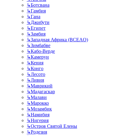
↳
Ботсвана
↳
Гамбия
↳
Гана
↳
Джибути
↳
Египет
↳
Замбия
↳
Западная Африка (BCEAO)
↳
Зимбабве
↳
Кабо-Верде
↳
Камерун
↳
Кения
↳
Конго
↳
Лесото
↳
Ливия
↳
Маврикий
↳
Мадагаскар
↳
Малави
↳
Марокко
↳
Мозамбик
↳
Намибия
↳
Нигерия
↳
Остров Святой Елены
↳
Родезия