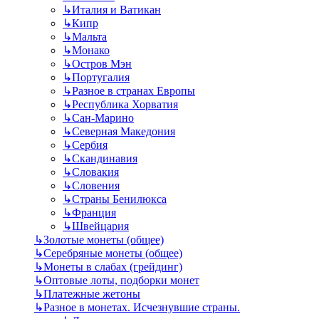
↳
Италия и Ватикан
↳
Кипр
↳
Мальта
↳
Монако
↳
Остров Мэн
↳
Португалия
↳
Разное в странах Европы
↳
Республика Хорватия
↳
Сан-Марино
↳
Северная Македония
↳
Сербия
↳
Скандинавия
↳
Словакия
↳
Словения
↳
Страны Бенилюкса
↳
Франция
↳
Швейцария
↳
Золотые монеты (общее)
↳
Серебряные монеты (общее)
↳
Монеты в слабах (грейдинг)
↳
Оптовые лоты, подборки монет
↳
Платежные жетоны
↳
Разное в монетах. Исчезнувшие страны.