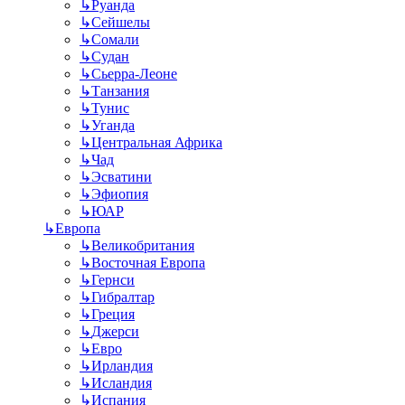
↳
Руанда
↳
Сейшелы
↳
Сомали
↳
Судан
↳
Сьерра-Леоне
↳
Танзания
↳
Тунис
↳
Уганда
↳
Центральная Африка
↳
Чад
↳
Эсватини
↳
Эфиопия
↳
ЮАР
↳
Европа
↳
Великобритания
↳
Восточная Европа
↳
Гернси
↳
Гибралтар
↳
Греция
↳
Джерси
↳
Евро
↳
Ирландия
↳
Исландия
↳
Испания