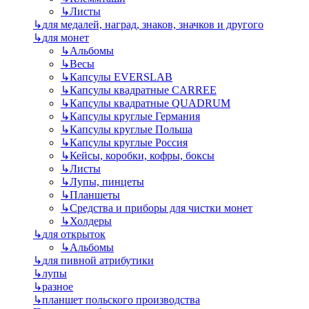
↳
Листы
↳
для медалей, наград, знаков, значков и другого
↳
для монет
↳
Альбомы
↳
Весы
↳
Капсулы EVERSLAB
↳
Капсулы квадратные CARREE
↳
Капсулы квадратные QUADRUM
↳
Капсулы круглые Германия
↳
Капсулы круглые Польша
↳
Капсулы круглые Россия
↳
Кейсы, коробки, кофры, боксы
↳
Листы
↳
Лупы, пинцеты
↳
Планшеты
↳
Средства и приборы для чистки монет
↳
Холдеры
↳
для открыток
↳
Альбомы
↳
для пивной атрибутики
↳
лупы
↳
разное
↳
планшет польского производства