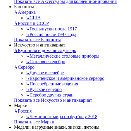
Показать все Аксессуары для коллекционирования
Банкноты
↳
Америка
↳
США
↳
Россия и СССР
↳
Госвыпуски после 1917
↳
Россия после 1997 года
Показать все Банкноты
Искусство и антиквариат
↳
Кухонная и домашняя утварь
↳
Металлические столовые приборы
↳
Столовое серебро
↳
Серебро
↳
Другое в серебре
↳
Европейское и американское серебро
↳
Посеребренные изделия
↳
Русское серебро
↳
Серебро других стран
Показать все Искусство и антиквариат
Марки
↳
Россия
↳
Чемпионат мира по футболу 2018
Показать все Марки
Медали, нагрудные знаки, значки, жетоны