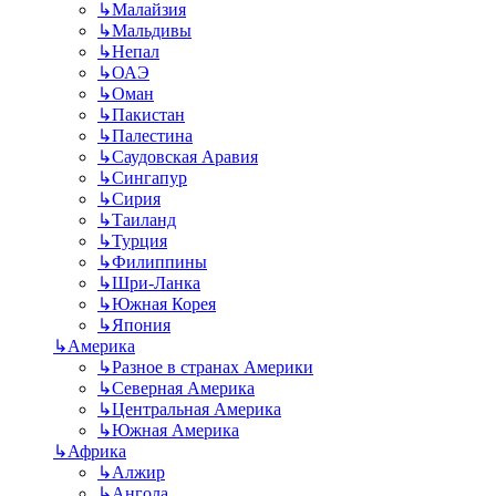
↳
Малайзия
↳
Мальдивы
↳
Непал
↳
ОАЭ
↳
Оман
↳
Пакистан
↳
Палестина
↳
Саудовская Аравия
↳
Сингапур
↳
Сирия
↳
Таиланд
↳
Турция
↳
Филиппины
↳
Шри-Ланка
↳
Южная Корея
↳
Япония
↳
Америка
↳
Разное в странах Америки
↳
Северная Америка
↳
Центральная Америка
↳
Южная Америка
↳
Африка
↳
Алжир
↳
Ангола