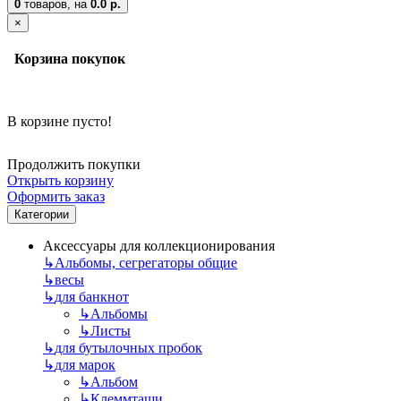
0
товаров,
на
0.0 р.
×
Корзина покупок
В корзине пусто!
Продолжить покупки
Открыть корзину
Оформить заказ
Категории
Аксессуары для коллекционирования
↳
Альбомы, сегрегаторы общие
↳
весы
↳
для банкнот
↳
Альбомы
↳
Листы
↳
для бутылочных пробок
↳
для марок
↳
Альбом
↳
Клеммташи