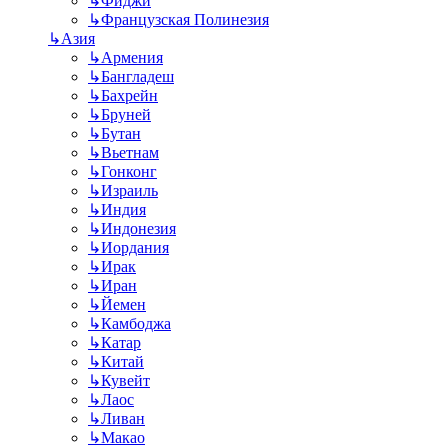
↳
Фиджи
↳
Французская Полинезия
↳
Азия
↳
Армения
↳
Бангладеш
↳
Бахрейн
↳
Бруней
↳
Бутан
↳
Вьетнам
↳
Гонконг
↳
Израиль
↳
Индия
↳
Индонезия
↳
Иордания
↳
Ирак
↳
Иран
↳
Йемен
↳
Камбоджа
↳
Катар
↳
Китай
↳
Кувейт
↳
Лаос
↳
Ливан
↳
Макао