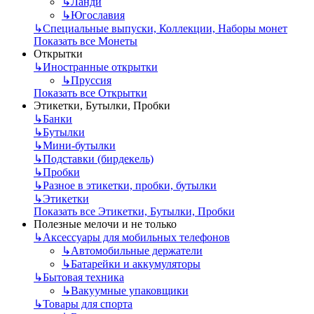
↳
Ланди
↳
Югославия
↳
Специальные выпуски, Коллекции, Наборы монет
Показать все Монеты
Открытки
↳
Иностранные открытки
↳
Пруссия
Показать все Открытки
Этикетки, Бутылки, Пробки
↳
Банки
↳
Бутылки
↳
Мини-бутылки
↳
Подставки (бирдекель)
↳
Пробки
↳
Разное в этикетки, пробки, бутылки
↳
Этикетки
Показать все Этикетки, Бутылки, Пробки
Полезные мелочи и не только
↳
Аксессуары для мобильных телефонов
↳
Автомобильные держатели
↳
Батарейки и аккумуляторы
↳
Бытовая техника
↳
Вакуумные упаковщики
↳
Товары для спорта