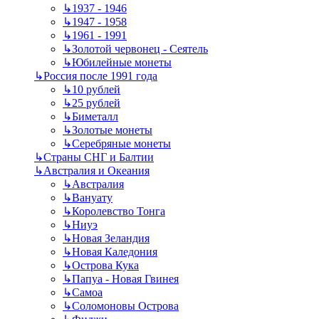
↳
1937 - 1946
↳
1947 - 1958
↳
1961 - 1991
↳
Золотой червонец - Сеятель
↳
Юбилейные монеты
↳
Россия после 1991 года
↳
10 рублей
↳
25 рублей
↳
Биметалл
↳
Золотые монеты
↳
Серебряные монеты
↳
Страны СНГ и Балтии
↳
Австралия и Океания
↳
Австралия
↳
Вануату
↳
Королевство Тонга
↳
Ниуэ
↳
Новая Зеландия
↳
Новая Каледония
↳
Острова Кука
↳
Папуа - Новая Гвинея
↳
Самоа
↳
Соломоновы Острова