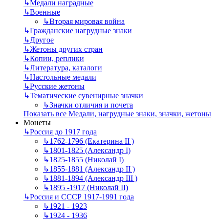
↳
Mедали наградные
↳
Военные
↳
Вторая мировая война
↳
Гражданские нагрудные знаки
↳
Другое
↳
Жетоны других стран
↳
Копии, реплики
↳
Литература, каталоги
↳
Настольные медали
↳
Русские жетоны
↳
Тематические сувенирные значки
↳
Значки отличия и почета
Показать все Медали, нагрудные знаки, значки, жетоны
Монеты
↳
Россия до 1917 года
↳
1762-1796 (Екатерина II )
↳
1801-1825 (Александр I)
↳
1825-1855 (Николай I)
↳
1855-1881 (Александр II )
↳
1881-1894 (Александр III )
↳
1895 -1917 (Николай II)
↳
Россия и СССР 1917-1991 года
↳
1921 - 1923
↳
1924 - 1936