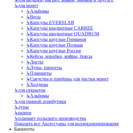
↳
для монет
↳
Альбомы
↳
Весы
↳
Капсулы EVERSLAB
↳
Капсулы квадратные CARREE
↳
Капсулы квадратные QUADRUM
↳
Капсулы круглые Германия
↳
Капсулы круглые Польша
↳
Капсулы круглые Россия
↳
Кейсы, коробки, кофры, боксы
↳
Листы
↳
Лупы, пинцеты
↳
Планшеты
↳
Средства и приборы для чистки монет
↳
Холдеры
↳
для открыток
↳
Альбомы
↳
для пивной атрибутики
↳
лупы
↳
разное
↳
планшет польского производства
Показать все Аксессуары для коллекционирования
Банкноты