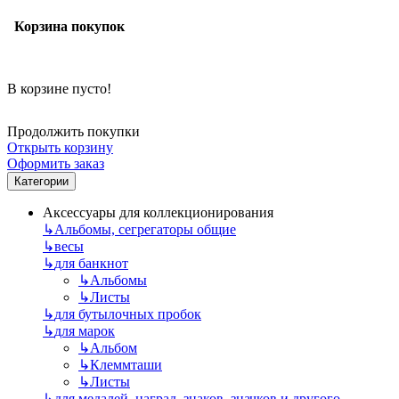
Корзина покупок
В корзине пусто!
Продолжить покупки
Открыть корзину
Оформить заказ
Категории
Аксессуары для коллекционирования
↳
Альбомы, сегрегаторы общие
↳
весы
↳
для банкнот
↳
Альбомы
↳
Листы
↳
для бутылочных пробок
↳
для марок
↳
Альбом
↳
Клеммташи
↳
Листы
↳
для медалей, наград, знаков, значков и другого