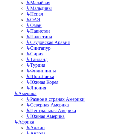
↳
Малайзия
↳
Мальдивы
↳
Непал
↳
ОАЭ
↳
Оман
↳
Пакистан
↳
Палестина
↳
Саудовская Аравия
↳
Сингапур
↳
Сирия
↳
Таиланд
↳
Турция
↳
Филиппины
↳
Шри-Ланка
↳
Южная Корея
↳
Япония
↳
Америка
↳
Разное в странах Америки
↳
Северная Америка
↳
Центральная Америка
↳
Южная Америка
↳
Африка
↳
Алжир
↳
Ангола