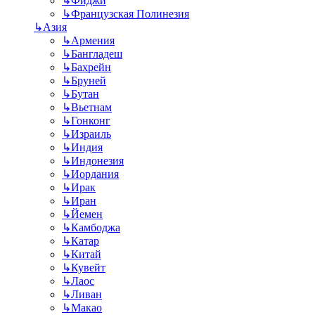
↳
Фиджи
↳
Французская Полинезия
↳
Азия
↳
Армения
↳
Бангладеш
↳
Бахрейн
↳
Бруней
↳
Бутан
↳
Вьетнам
↳
Гонконг
↳
Израиль
↳
Индия
↳
Индонезия
↳
Иордания
↳
Ирак
↳
Иран
↳
Йемен
↳
Камбоджа
↳
Катар
↳
Китай
↳
Кувейт
↳
Лаос
↳
Ливан
↳
Макао