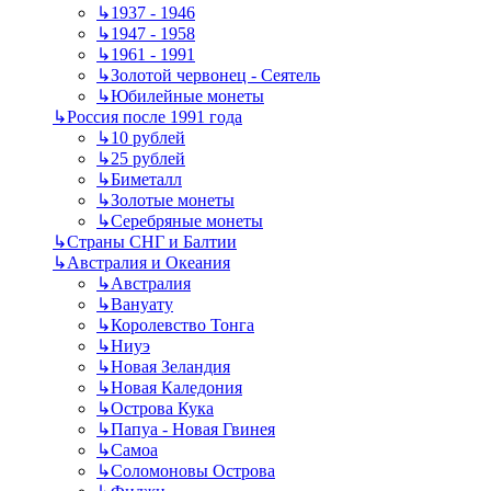
↳
1937 - 1946
↳
1947 - 1958
↳
1961 - 1991
↳
Золотой червонец - Сеятель
↳
Юбилейные монеты
↳
Россия после 1991 года
↳
10 рублей
↳
25 рублей
↳
Биметалл
↳
Золотые монеты
↳
Серебряные монеты
↳
Страны СНГ и Балтии
↳
Австралия и Океания
↳
Австралия
↳
Вануату
↳
Королевство Тонга
↳
Ниуэ
↳
Новая Зеландия
↳
Новая Каледония
↳
Острова Кука
↳
Папуа - Новая Гвинея
↳
Самоа
↳
Соломоновы Острова