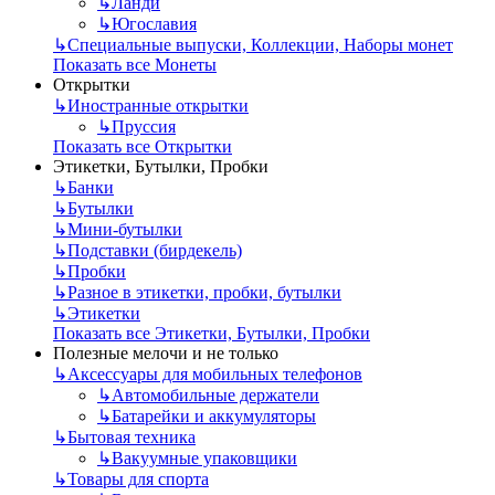
↳
Ланди
↳
Югославия
↳
Специальные выпуски, Коллекции, Наборы монет
Показать все Монеты
Открытки
↳
Иностранные открытки
↳
Пруссия
Показать все Открытки
Этикетки, Бутылки, Пробки
↳
Банки
↳
Бутылки
↳
Мини-бутылки
↳
Подставки (бирдекель)
↳
Пробки
↳
Разное в этикетки, пробки, бутылки
↳
Этикетки
Показать все Этикетки, Бутылки, Пробки
Полезные мелочи и не только
↳
Аксессуары для мобильных телефонов
↳
Автомобильные держатели
↳
Батарейки и аккумуляторы
↳
Бытовая техника
↳
Вакуумные упаковщики
↳
Товары для спорта