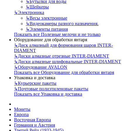
↳
Бутылки для воды
↳
Шейкеры
↳
Электроника
↳
Весы электронные
↳
Видеокамеры разного назначения.
↳
Элементы питания
Показать все Полезные мелочи и не только
Оборудование для обработки янтаря
↳
Диск алмазный для формования шаров INTER-
DIAMENT
↳
Диски алмазные отрезные INTER-DIAMENT
↳
Диски алмазные шлифовальные INTER-DIAMENT
↳
Оборудование AVALON
Показать все Оборудование для обработки янтаря
Упаковка и доставка
↳
Курьерские пакеты
↳
Почтовые полиэтиленовые пакеты
Показать все Упаковка и доставка
Монеты
Европа
Восточная Европа
Германия и Австрия
Третий Рейх (1933-1945)