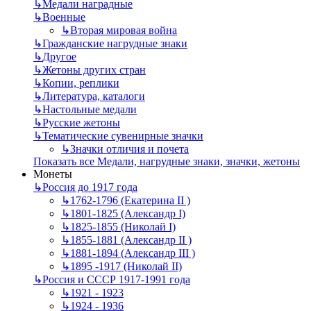
↳
Mедали наградные
↳
Военные
↳
Вторая мировая война
↳
Гражданские нагрудные знаки
↳
Другое
↳
Жетоны других стран
↳
Копии, реплики
↳
Литература, каталоги
↳
Настольные медали
↳
Русские жетоны
↳
Тематические сувенирные значки
↳
Значки отличия и почета
Показать все Медали, нагрудные знаки, значки, жетоны
Монеты
↳
Россия до 1917 года
↳
1762-1796 (Екатерина II )
↳
1801-1825 (Александр I)
↳
1825-1855 (Николай I)
↳
1855-1881 (Александр II )
↳
1881-1894 (Александр III )
↳
1895 -1917 (Николай II)
↳
Россия и СССР 1917-1991 года
↳
1921 - 1923
↳
1924 - 1936