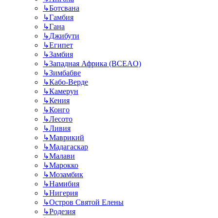
↳
Ботсвана
↳
Гамбия
↳
Гана
↳
Джибути
↳
Египет
↳
Замбия
↳
Западная Африка (BCEAO)
↳
Зимбабве
↳
Кабо-Верде
↳
Камерун
↳
Кения
↳
Конго
↳
Лесото
↳
Ливия
↳
Маврикий
↳
Мадагаскар
↳
Малави
↳
Марокко
↳
Мозамбик
↳
Намибия
↳
Нигерия
↳
Остров Святой Елены
↳
Родезия