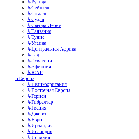
↳
Руанда
↳
Сейшелы
↳
Сомали
↳
Судан
↳
Сьерра-Леоне
↳
Танзания
↳
Тунис
↳
Уганда
↳
Центральная Африка
↳
Чад
↳
Эсватини
↳
Эфиопия
↳
ЮАР
↳
Европа
↳
Великобритания
↳
Восточная Европа
↳
Гернси
↳
Гибралтар
↳
Греция
↳
Джерси
↳
Евро
↳
Ирландия
↳
Исландия
↳
Испания