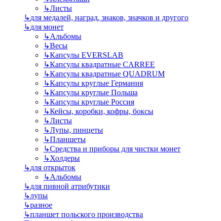
↳
Листы
↳
для медалей, наград, знаков, значков и другого
↳
для монет
↳
Альбомы
↳
Весы
↳
Капсулы EVERSLAB
↳
Капсулы квадратные CARREE
↳
Капсулы квадратные QUADRUM
↳
Капсулы круглые Германия
↳
Капсулы круглые Польша
↳
Капсулы круглые Россия
↳
Кейсы, коробки, кофры, боксы
↳
Листы
↳
Лупы, пинцеты
↳
Планшеты
↳
Средства и приборы для чистки монет
↳
Холдеры
↳
для открыток
↳
Альбомы
↳
для пивной атрибутики
↳
лупы
↳
разное
↳
планшет польского производства