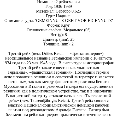
Номинал: 2 рейхсмарки
Год: 1936-1939
Материал: Серебро 0.625
Гурт: Надпись
Описание гурта: 'GEMEINNUTZ GEHT VOR EIGENNUTZ'
Форма: Круг
Отношение авс/рев: Медальное (0°)
Вес (g): 8
Диаметр (mm): 25
Толщина (mm): 2
Третий рейх (нем. Drittes Reich — «Третья империя») —
неофициальное название Германской империи с 16 августа
1934 года по 23 мая 1945 года. В литературе и историографии
Третий рейх также известен как «нацистская
Германия», «фашистская Германия». Последний термин
использовался в основном в советской литературе и является
неточным, так как между фашистским режимом Бенито
Муссолини в Италии и режимом Гитлера есть существенные
различия, как в политическом устройстве, так и в идеологии.
В нацистской литературе также назывался «Тысячелетний
рейх» (нем. Tausendjähriges Reich). Третий рейх связан с
властью Национал-социалистической немецкой рабочей
партии под руководством Адольфа Гитлера. Гитлер был
бессменным рейхсканцлером практически в течение всего