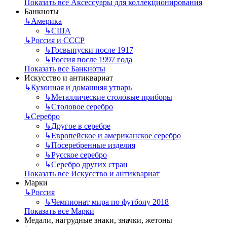
Показать все Аксессуары для коллекционирования
Банкноты
↳
Америка
↳
США
↳
Россия и СССР
↳
Госвыпуски после 1917
↳
Россия после 1997 года
Показать все Банкноты
Искусство и антиквариат
↳
Кухонная и домашняя утварь
↳
Металлические столовые приборы
↳
Столовое серебро
↳
Серебро
↳
Другое в серебре
↳
Европейское и американское серебро
↳
Посеребренные изделия
↳
Русское серебро
↳
Серебро других стран
Показать все Искусство и антиквариат
Марки
↳
Россия
↳
Чемпионат мира по футболу 2018
Показать все Марки
Медали, нагрудные знаки, значки, жетоны