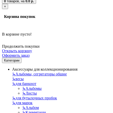
0
товаров,
на
0.0 р.
×
Корзина покупок
В корзине пусто!
Продолжить покупки
Открыть корзину
Оформить заказ
Категории
Аксессуары для коллекционирования
↳
Альбомы, сегрегаторы общие
↳
весы
↳
для банкнот
↳
Альбомы
↳
Листы
↳
для бутылочных пробок
↳
для марок
↳
Альбом
↳
Клеммташи