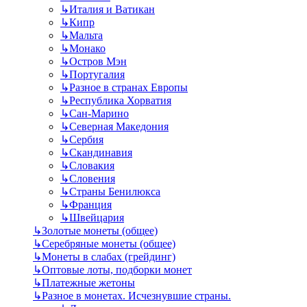
↳
Италия и Ватикан
↳
Кипр
↳
Мальта
↳
Монако
↳
Остров Мэн
↳
Португалия
↳
Разное в странах Европы
↳
Республика Хорватия
↳
Сан-Марино
↳
Северная Македония
↳
Сербия
↳
Скандинавия
↳
Словакия
↳
Словения
↳
Страны Бенилюкса
↳
Франция
↳
Швейцария
↳
Золотые монеты (общее)
↳
Серебряные монеты (общее)
↳
Монеты в слабах (грейдинг)
↳
Оптовые лоты, подборки монет
↳
Платежные жетоны
↳
Разное в монетах. Исчезнувшие страны.