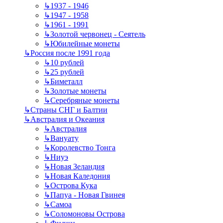
↳
1937 - 1946
↳
1947 - 1958
↳
1961 - 1991
↳
Золотой червонец - Сеятель
↳
Юбилейные монеты
↳
Россия после 1991 года
↳
10 рублей
↳
25 рублей
↳
Биметалл
↳
Золотые монеты
↳
Серебряные монеты
↳
Страны СНГ и Балтии
↳
Австралия и Океания
↳
Австралия
↳
Вануату
↳
Королевство Тонга
↳
Ниуэ
↳
Новая Зеландия
↳
Новая Каледония
↳
Острова Кука
↳
Папуа - Новая Гвинея
↳
Самоа
↳
Соломоновы Острова