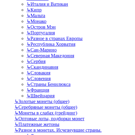
↳
Италия и Ватикан
↳
Кипр
↳
Мальта
↳
Монако
↳
Остров Мэн
↳
Португалия
↳
Разное в странах Европы
↳
Республика Хорватия
↳
Сан-Марино
↳
Северная Македония
↳
Сербия
↳
Скандинавия
↳
Словакия
↳
Словения
↳
Страны Бенилюкса
↳
Франция
↳
Швейцария
↳
Золотые монеты (общее)
↳
Серебряные монеты (общее)
↳
Монеты в слабах (грейдинг)
↳
Оптовые лоты, подборки монет
↳
Платежные жетоны
↳
Разное в монетах. Исчезнувшие страны.