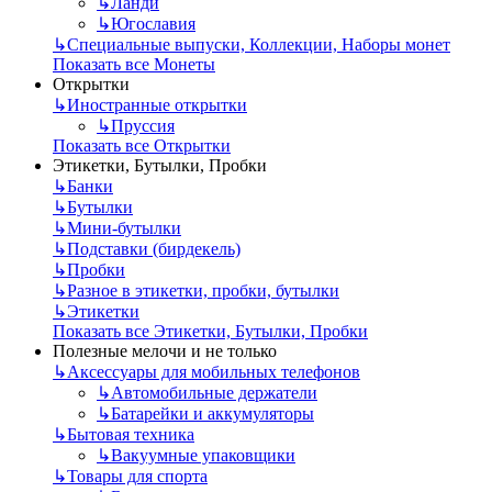
↳
Ланди
↳
Югославия
↳
Специальные выпуски, Коллекции, Наборы монет
Показать все Монеты
Открытки
↳
Иностранные открытки
↳
Пруссия
Показать все Открытки
Этикетки, Бутылки, Пробки
↳
Банки
↳
Бутылки
↳
Мини-бутылки
↳
Подставки (бирдекель)
↳
Пробки
↳
Разное в этикетки, пробки, бутылки
↳
Этикетки
Показать все Этикетки, Бутылки, Пробки
Полезные мелочи и не только
↳
Аксессуары для мобильных телефонов
↳
Автомобильные держатели
↳
Батарейки и аккумуляторы
↳
Бытовая техника
↳
Вакуумные упаковщики
↳
Товары для спорта