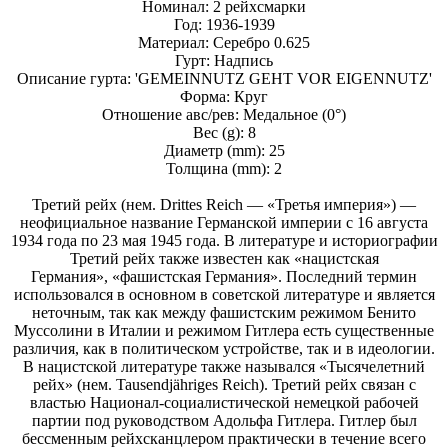
Номинал: 2 рейхсмарки
Год: 1936-1939
Материал: Серебро 0.625
Гурт: Надпись
Описание гурта: 'GEMEINNUTZ GEHT VOR EIGENNUTZ'
Форма: Круг
Отношение авс/рев: Медальное (0°)
Вес (g): 8
Диаметр (mm): 25
Толщина (mm): 2
Третий рейх (нем. Drittes Reich — «Третья империя») —
неофициальное название Германской империи с 16 августа
1934 года по 23 мая 1945 года. В литературе и историографии
Третий рейх также известен как «нацистская
Германия», «фашистская Германия». Последний термин
использовался в основном в советской литературе и является
неточным, так как между фашистским режимом Бенито
Муссолини в Италии и режимом Гитлера есть существенные
различия, как в политическом устройстве, так и в идеологии.
В нацистской литературе также назывался «Тысячелетний
рейх» (нем. Tausendjähriges Reich). Третий рейх связан с
властью Национал-социалистической немецкой рабочей
партии под руководством Адольфа Гитлера. Гитлер был
бессменным рейхсканцлером практически в течение всего