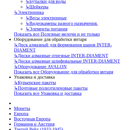
↳
Бутылки для воды
↳
Шейкеры
↳
Электроника
↳
Весы электронные
↳
Видеокамеры разного назначения.
↳
Элементы питания
Показать все Полезные мелочи и не только
Оборудование для обработки янтаря
↳
Диск алмазный для формования шаров INTER-
DIAMENT
↳
Диски алмазные отрезные INTER-DIAMENT
↳
Диски алмазные шлифовальные INTER-DIAMENT
↳
Оборудование AVALON
Показать все Оборудование для обработки янтаря
Упаковка и доставка
↳
Курьерские пакеты
↳
Почтовые полиэтиленовые пакеты
Показать все Упаковка и доставка
Монеты
Европа
Восточная Европа
Германия и Австрия
Третий Рейх (1933-1945)