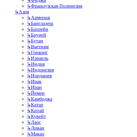
↳
Фиджи
↳
Французская Полинезия
↳
Азия
↳
Армения
↳
Бангладеш
↳
Бахрейн
↳
Бруней
↳
Бутан
↳
Вьетнам
↳
Гонконг
↳
Израиль
↳
Индия
↳
Индонезия
↳
Иордания
↳
Ирак
↳
Иран
↳
Йемен
↳
Камбоджа
↳
Катар
↳
Китай
↳
Кувейт
↳
Лаос
↳
Ливан
↳
Макао