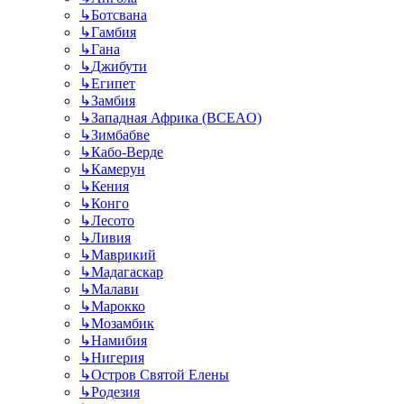
↳
Ботсвана
↳
Гамбия
↳
Гана
↳
Джибути
↳
Египет
↳
Замбия
↳
Западная Африка (BCEAO)
↳
Зимбабве
↳
Кабо-Верде
↳
Камерун
↳
Кения
↳
Конго
↳
Лесото
↳
Ливия
↳
Маврикий
↳
Мадагаскар
↳
Малави
↳
Марокко
↳
Мозамбик
↳
Намибия
↳
Нигерия
↳
Остров Святой Елены
↳
Родезия