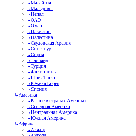
↳
Малайзия
↳
Мальдивы
↳
Непал
↳
ОАЭ
↳
Оман
↳
Пакистан
↳
Палестина
↳
Саудовская Аравия
↳
Сингапур
↳
Сирия
↳
Таиланд
↳
Турция
↳
Филиппины
↳
Шри-Ланка
↳
Южная Корея
↳
Япония
↳
Америка
↳
Разное в странах Америки
↳
Северная Америка
↳
Центральная Америка
↳
Южная Америка
↳
Африка
↳
Алжир
↳
Ангола