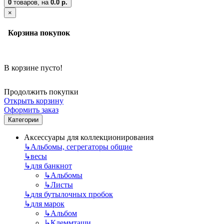
0
товаров,
на
0.0 р.
×
Корзина покупок
В корзине пусто!
Продолжить покупки
Открыть корзину
Оформить заказ
Категории
Аксессуары для коллекционирования
↳
Альбомы, сегрегаторы общие
↳
весы
↳
для банкнот
↳
Альбомы
↳
Листы
↳
для бутылочных пробок
↳
для марок
↳
Альбом
↳
Клеммташи