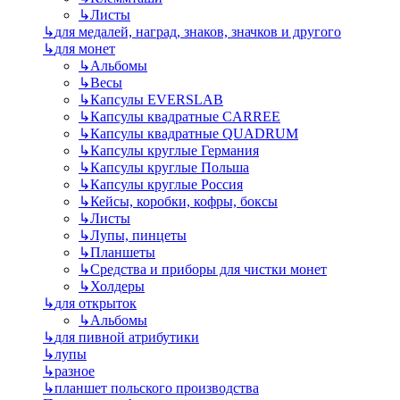
↳
Листы
↳
для медалей, наград, знаков, значков и другого
↳
для монет
↳
Альбомы
↳
Весы
↳
Капсулы EVERSLAB
↳
Капсулы квадратные CARREE
↳
Капсулы квадратные QUADRUM
↳
Капсулы круглые Германия
↳
Капсулы круглые Польша
↳
Капсулы круглые Россия
↳
Кейсы, коробки, кофры, боксы
↳
Листы
↳
Лупы, пинцеты
↳
Планшеты
↳
Средства и приборы для чистки монет
↳
Холдеры
↳
для открыток
↳
Альбомы
↳
для пивной атрибутики
↳
лупы
↳
разное
↳
планшет польского производства