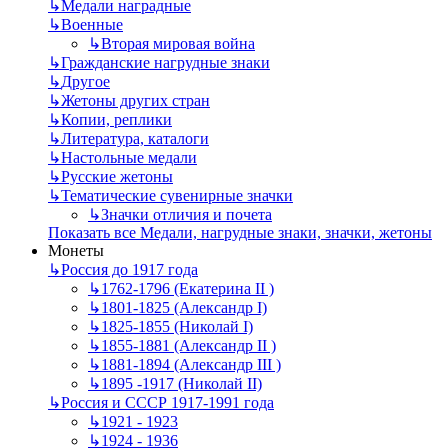
↳
Mедали наградные
↳
Военные
↳
Вторая мировая война
↳
Гражданские нагрудные знаки
↳
Другое
↳
Жетоны других стран
↳
Копии, реплики
↳
Литература, каталоги
↳
Настольные медали
↳
Русские жетоны
↳
Тематические сувенирные значки
↳
Значки отличия и почета
Показать все Медали, нагрудные знаки, значки, жетоны
Монеты
↳
Россия до 1917 года
↳
1762-1796 (Екатерина II )
↳
1801-1825 (Александр I)
↳
1825-1855 (Николай I)
↳
1855-1881 (Александр II )
↳
1881-1894 (Александр III )
↳
1895 -1917 (Николай II)
↳
Россия и СССР 1917-1991 года
↳
1921 - 1923
↳
1924 - 1936