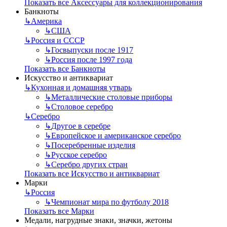
Показать все Аксессуары для коллекционирования
Банкноты
↳
Америка
↳
США
↳
Россия и СССР
↳
Госвыпуски после 1917
↳
Россия после 1997 года
Показать все Банкноты
Искусство и антиквариат
↳
Кухонная и домашняя утварь
↳
Металлические столовые приборы
↳
Столовое серебро
↳
Серебро
↳
Другое в серебре
↳
Европейское и американское серебро
↳
Посеребренные изделия
↳
Русское серебро
↳
Серебро других стран
Показать все Искусство и антиквариат
Марки
↳
Россия
↳
Чемпионат мира по футболу 2018
Показать все Марки
Медали, нагрудные знаки, значки, жетоны