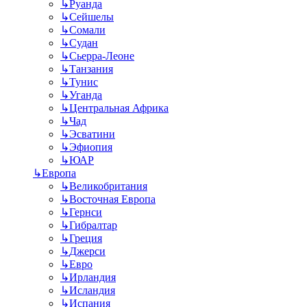
↳
Руанда
↳
Сейшелы
↳
Сомали
↳
Судан
↳
Сьерра-Леоне
↳
Танзания
↳
Тунис
↳
Уганда
↳
Центральная Африка
↳
Чад
↳
Эсватини
↳
Эфиопия
↳
ЮАР
↳
Европа
↳
Великобритания
↳
Восточная Европа
↳
Гернси
↳
Гибралтар
↳
Греция
↳
Джерси
↳
Евро
↳
Ирландия
↳
Исландия
↳
Испания