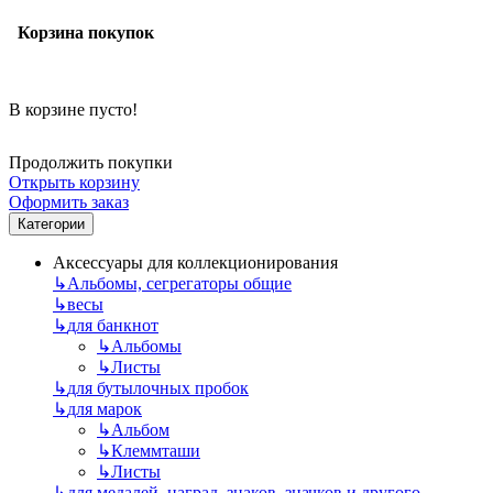
Корзина покупок
В корзине пусто!
Продолжить покупки
Открыть корзину
Оформить заказ
Категории
Аксессуары для коллекционирования
↳
Альбомы, сегрегаторы общие
↳
весы
↳
для банкнот
↳
Альбомы
↳
Листы
↳
для бутылочных пробок
↳
для марок
↳
Альбом
↳
Клеммташи
↳
Листы
↳
для медалей, наград, знаков, значков и другого