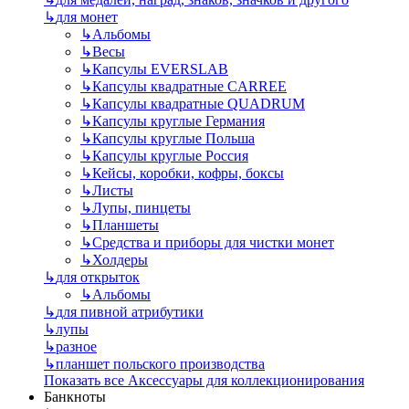
↳
для монет
↳
Альбомы
↳
Весы
↳
Капсулы EVERSLAB
↳
Капсулы квадратные CARREE
↳
Капсулы квадратные QUADRUM
↳
Капсулы круглые Германия
↳
Капсулы круглые Польша
↳
Капсулы круглые Россия
↳
Кейсы, коробки, кофры, боксы
↳
Листы
↳
Лупы, пинцеты
↳
Планшеты
↳
Средства и приборы для чистки монет
↳
Холдеры
↳
для открыток
↳
Альбомы
↳
для пивной атрибутики
↳
лупы
↳
разное
↳
планшет польского производства
Показать все Аксессуары для коллекционирования
Банкноты