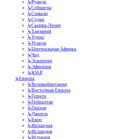
↳
Руанда
↳
Сейшелы
↳
Сомали
↳
Судан
↳
Сьерра-Леоне
↳
Танзания
↳
Тунис
↳
Уганда
↳
Центральная Африка
↳
Чад
↳
Эсватини
↳
Эфиопия
↳
ЮАР
↳
Европа
↳
Великобритания
↳
Восточная Европа
↳
Гернси
↳
Гибралтар
↳
Греция
↳
Джерси
↳
Евро
↳
Ирландия
↳
Исландия
↳
Испания