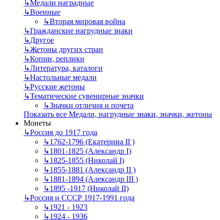
↳
Mедали наградные
↳
Военные
↳
Вторая мировая война
↳
Гражданские нагрудные знаки
↳
Другое
↳
Жетоны других стран
↳
Копии, реплики
↳
Литература, каталоги
↳
Настольные медали
↳
Русские жетоны
↳
Тематические сувенирные значки
↳
Значки отличия и почета
Показать все Медали, нагрудные знаки, значки, жетоны
Монеты
↳
Россия до 1917 года
↳
1762-1796 (Екатерина II )
↳
1801-1825 (Александр I)
↳
1825-1855 (Николай I)
↳
1855-1881 (Александр II )
↳
1881-1894 (Александр III )
↳
1895 -1917 (Николай II)
↳
Россия и СССР 1917-1991 года
↳
1921 - 1923
↳
1924 - 1936