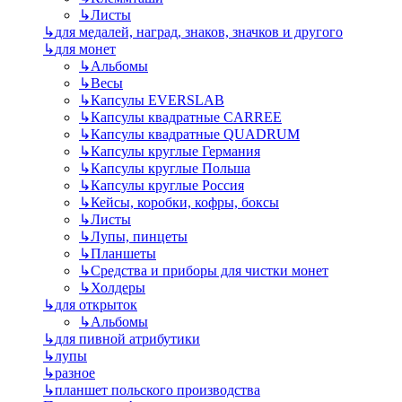
↳
Листы
↳
для медалей, наград, знаков, значков и другого
↳
для монет
↳
Альбомы
↳
Весы
↳
Капсулы EVERSLAB
↳
Капсулы квадратные CARREE
↳
Капсулы квадратные QUADRUM
↳
Капсулы круглые Германия
↳
Капсулы круглые Польша
↳
Капсулы круглые Россия
↳
Кейсы, коробки, кофры, боксы
↳
Листы
↳
Лупы, пинцеты
↳
Планшеты
↳
Средства и приборы для чистки монет
↳
Холдеры
↳
для открыток
↳
Альбомы
↳
для пивной атрибутики
↳
лупы
↳
разное
↳
планшет польского производства