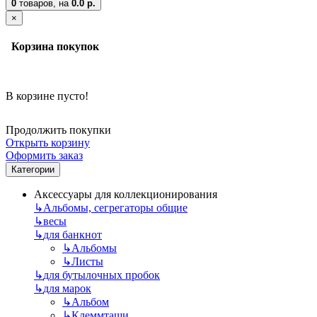
0
товаров,
на
0.0 р.
×
Корзина покупок
В корзине пусто!
Продолжить покупки
Открыть корзину
Оформить заказ
Категории
Аксессуары для коллекционирования
↳
Альбомы, сегрегаторы общие
↳
весы
↳
для банкнот
↳
Альбомы
↳
Листы
↳
для бутылочных пробок
↳
для марок
↳
Альбом
↳
Клеммташи