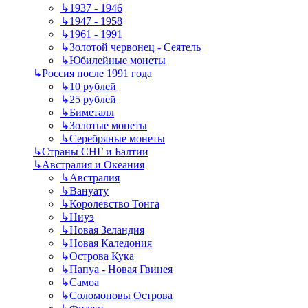
↳
1937 - 1946
↳
1947 - 1958
↳
1961 - 1991
↳
Золотой червонец - Сеятель
↳
Юбилейные монеты
↳
Россия после 1991 года
↳
10 рублей
↳
25 рублей
↳
Биметалл
↳
Золотые монеты
↳
Серебряные монеты
↳
Страны СНГ и Балтии
↳
Австралия и Океания
↳
Австралия
↳
Вануату
↳
Королевство Тонга
↳
Ниуэ
↳
Новая Зеландия
↳
Новая Каледония
↳
Острова Кука
↳
Папуа - Новая Гвинея
↳
Самоа
↳
Соломоновы Острова