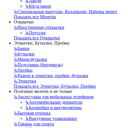
↳
Ланди
↳
Югославия
↳
Специальные выпуски, Коллекции, Наборы монет
Показать все Монеты
Открытки
↳
Иностранные открытки
↳
Пруссия
Показать все Открытки
Этикетки, Бутылки, Пробки
↳
Банки
↳
Бутылки
↳
Мини-бутылки
↳
Подставки (бирдекель)
↳
Пробки
↳
Разное в этикетки, пробки, бутылки
↳
Этикетки
Показать все Этикетки, Бутылки, Пробки
Полезные мелочи и не только
↳
Аксессуары для мобильных телефонов
↳
Автомобильные держатели
↳
Батарейки и аккумуляторы
↳
Бытовая техника
↳
Вакуумные упаковщики
↳
Товары для спорта