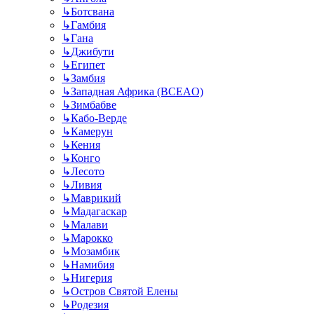
↳
Ботсвана
↳
Гамбия
↳
Гана
↳
Джибути
↳
Египет
↳
Замбия
↳
Западная Африка (BCEAO)
↳
Зимбабве
↳
Кабо-Верде
↳
Камерун
↳
Кения
↳
Конго
↳
Лесото
↳
Ливия
↳
Маврикий
↳
Мадагаскар
↳
Малави
↳
Марокко
↳
Мозамбик
↳
Намибия
↳
Нигерия
↳
Остров Святой Елены
↳
Родезия