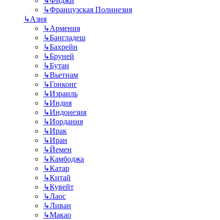
↳
Фиджи
↳
Французская Полинезия
↳
Азия
↳
Армения
↳
Бангладеш
↳
Бахрейн
↳
Бруней
↳
Бутан
↳
Вьетнам
↳
Гонконг
↳
Израиль
↳
Индия
↳
Индонезия
↳
Иордания
↳
Ирак
↳
Иран
↳
Йемен
↳
Камбоджа
↳
Катар
↳
Китай
↳
Кувейт
↳
Лаос
↳
Ливан
↳
Макао