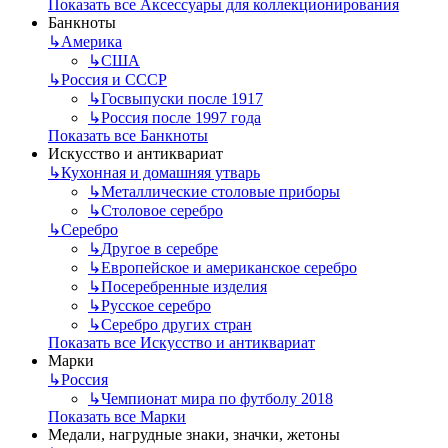
Показать все Аксессуары для коллекционирования
Банкноты
↳
Америка
↳
США
↳
Россия и СССР
↳
Госвыпуски после 1917
↳
Россия после 1997 года
Показать все Банкноты
Искусство и антиквариат
↳
Кухонная и домашняя утварь
↳
Металлические столовые приборы
↳
Столовое серебро
↳
Серебро
↳
Другое в серебре
↳
Европейское и американское серебро
↳
Посеребренные изделия
↳
Русское серебро
↳
Серебро других стран
Показать все Искусство и антиквариат
Марки
↳
Россия
↳
Чемпионат мира по футболу 2018
Показать все Марки
Медали, нагрудные знаки, значки, жетоны