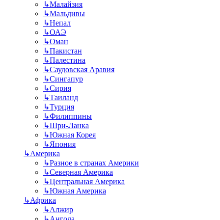
↳
Малайзия
↳
Мальдивы
↳
Непал
↳
ОАЭ
↳
Оман
↳
Пакистан
↳
Палестина
↳
Саудовская Аравия
↳
Сингапур
↳
Сирия
↳
Таиланд
↳
Турция
↳
Филиппины
↳
Шри-Ланка
↳
Южная Корея
↳
Япония
↳
Америка
↳
Разное в странах Америки
↳
Северная Америка
↳
Центральная Америка
↳
Южная Америка
↳
Африка
↳
Алжир
↳
Ангола