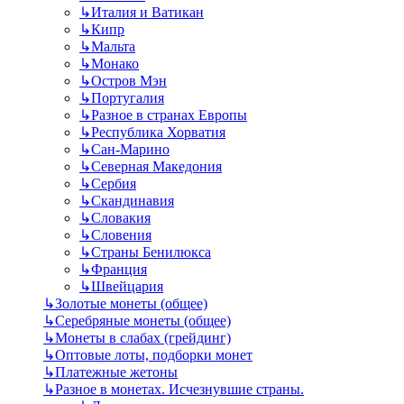
↳
Италия и Ватикан
↳
Кипр
↳
Мальта
↳
Монако
↳
Остров Мэн
↳
Португалия
↳
Разное в странах Европы
↳
Республика Хорватия
↳
Сан-Марино
↳
Северная Македония
↳
Сербия
↳
Скандинавия
↳
Словакия
↳
Словения
↳
Страны Бенилюкса
↳
Франция
↳
Швейцария
↳
Золотые монеты (общее)
↳
Серебряные монеты (общее)
↳
Монеты в слабах (грейдинг)
↳
Оптовые лоты, подборки монет
↳
Платежные жетоны
↳
Разное в монетах. Исчезнувшие страны.