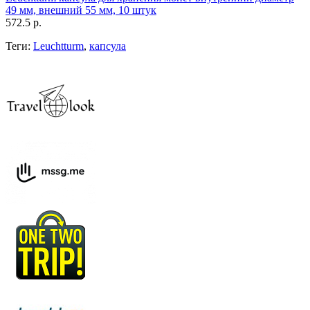
49 мм, внешний 55 мм, 10 штук
572.5 р.
Теги:
Leuchtturm
,
капсула