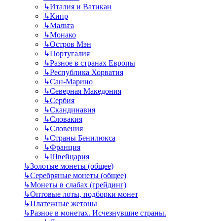
↳
Италия и Ватикан
↳
Кипр
↳
Мальта
↳
Монако
↳
Остров Мэн
↳
Португалия
↳
Разное в странах Европы
↳
Республика Хорватия
↳
Сан-Марино
↳
Северная Македония
↳
Сербия
↳
Скандинавия
↳
Словакия
↳
Словения
↳
Страны Бенилюкса
↳
Франция
↳
Швейцария
↳
Золотые монеты (общее)
↳
Серебряные монеты (общее)
↳
Монеты в слабах (грейдинг)
↳
Оптовые лоты, подборки монет
↳
Платежные жетоны
↳
Разное в монетах. Исчезнувшие страны.