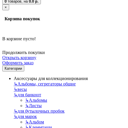
0
товаров,
на
0.0 р.
×
Корзина покупок
В корзине пусто!
Продолжить покупки
Открыть корзину
Оформить заказ
Категории
Аксессуары для коллекционирования
↳
Альбомы, сегрегаторы общие
↳
весы
↳
для банкнот
↳
Альбомы
↳
Листы
↳
для бутылочных пробок
↳
для марок
↳
Альбом
↳
Клеммташи