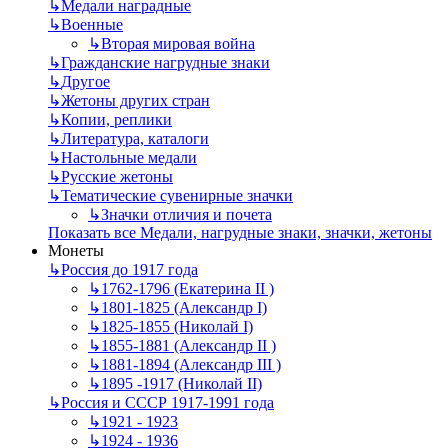
↳
Mедали наградные
↳
Военные
↳
Вторая мировая война
↳
Гражданские нагрудные знаки
↳
Другое
↳
Жетоны других стран
↳
Копии, реплики
↳
Литература, каталоги
↳
Настольные медали
↳
Русские жетоны
↳
Тематические сувенирные значки
↳
Значки отличия и почета
Показать все Медали, нагрудные знаки, значки, жетоны
Монеты
↳
Россия до 1917 года
↳
1762-1796 (Екатерина II )
↳
1801-1825 (Александр I)
↳
1825-1855 (Николай I)
↳
1855-1881 (Александр II )
↳
1881-1894 (Александр III )
↳
1895 -1917 (Николай II)
↳
Россия и СССР 1917-1991 года
↳
1921 - 1923
↳
1924 - 1936