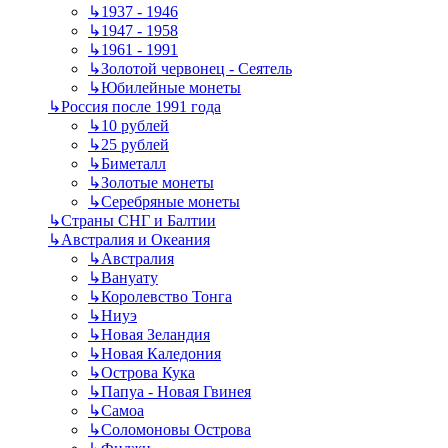
↳
1937 - 1946
↳
1947 - 1958
↳
1961 - 1991
↳
Золотой червонец - Сеятель
↳
Юбилейные монеты
↳
Россия после 1991 года
↳
10 рублей
↳
25 рублей
↳
Биметалл
↳
Золотые монеты
↳
Серебряные монеты
↳
Страны СНГ и Балтии
↳
Австралия и Океания
↳
Австралия
↳
Вануату
↳
Королевство Тонга
↳
Ниуэ
↳
Новая Зеландия
↳
Новая Каледония
↳
Острова Кука
↳
Папуа - Новая Гвинея
↳
Самоа
↳
Соломоновы Острова