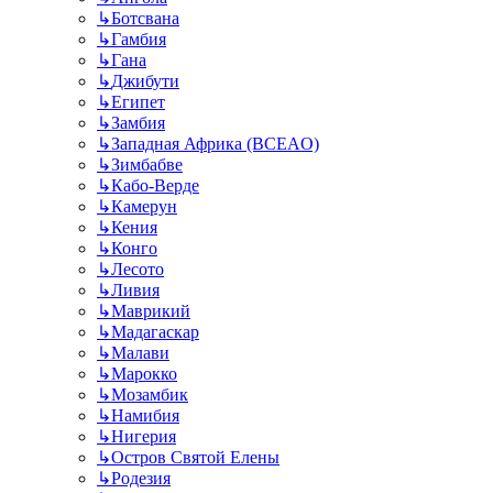
↳
Ботсвана
↳
Гамбия
↳
Гана
↳
Джибути
↳
Египет
↳
Замбия
↳
Западная Африка (BCEAO)
↳
Зимбабве
↳
Кабо-Верде
↳
Камерун
↳
Кения
↳
Конго
↳
Лесото
↳
Ливия
↳
Маврикий
↳
Мадагаскар
↳
Малави
↳
Марокко
↳
Мозамбик
↳
Намибия
↳
Нигерия
↳
Остров Святой Елены
↳
Родезия