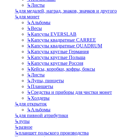
↳
Листы
↳
для медалей, наград, знаков, значков и другого
↳
для монет
↳
Альбомы
↳
Весы
↳
Капсулы EVERSLAB
↳
Капсулы квадратные CARREE
↳
Капсулы квадратные QUADRUM
↳
Капсулы круглые Германия
↳
Капсулы круглые Польша
↳
Капсулы круглые Россия
↳
Кейсы, коробки, кофры, боксы
↳
Листы
↳
Лупы, пинцеты
↳
Планшеты
↳
Средства и приборы для чистки монет
↳
Холдеры
↳
для открыток
↳
Альбомы
↳
для пивной атрибутики
↳
лупы
↳
разное
↳
планшет польского производства