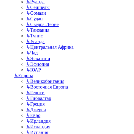
↳
Руанда
↳
Сейшелы
↳
Сомали
↳
Судан
↳
Сьерра-Леоне
↳
Танзания
↳
Тунис
↳
Уганда
↳
Центральная Африка
↳
Чад
↳
Эсватини
↳
Эфиопия
↳
ЮАР
↳
Европа
↳
Великобритания
↳
Восточная Европа
↳
Гернси
↳
Гибралтар
↳
Греция
↳
Джерси
↳
Евро
↳
Ирландия
↳
Исландия
↳
Испания