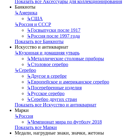
Показать все Аксессуары для коллекционирования
Банкноты
↳
Америка
↳
США
↳
Россия и СССР
↳
Госвыпуски после 1917
↳
Россия после 1997 года
Показать все Банкноты
Искусство и антиквариат
↳
Кухонная и домашняя утварь
↳
Металлические столовые приборы
↳
Столовое серебро
↳
Серебро
↳
Другое в серебре
↳
Европейское и американское серебро
↳
Посеребренные изделия
↳
Русское серебро
↳
Серебро других стран
Показать все Искусство и антиквариат
Марки
↳
Россия
↳
Чемпионат мира по футболу 2018
Показать все Марки
Медали, нагрудные знаки, значки, жетоны