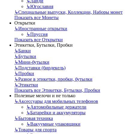
↳
Ланди
↳
Югославия
↳
Специальные выпуски, Коллекции, Наборы монет
Показать все Монеты
Открытки
↳
Иностранные открытки
↳
Пруссия
Показать все Открытки
Этикетки, Бутылки, Пробки
↳
Банки
↳
Бутылки
↳
Мини-бутылки
↳
Подставки (бирдекель)
↳
Пробки
↳
Разное в этикетки, пробки, бутылки
↳
Этикетки
Показать все Этикетки, Бутылки, Пробки
Полезные мелочи и не только
↳
Аксессуары для мобильных телефонов
↳
Автомобильные держатели
↳
Батарейки и аккумуляторы
↳
Бытовая техника
↳
Вакуумные упаковщики
↳
Товары для спорта