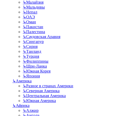
↳
Малайзия
↳
Мальдивы
↳
Непал
↳
ОАЭ
↳
Оман
↳
Пакистан
↳
Палестина
↳
Саудовская Аравия
↳
Сингапур
↳
Сирия
↳
Таиланд
↳
Турция
↳
Филиппины
↳
Шри-Ланка
↳
Южная Корея
↳
Япония
↳
Америка
↳
Разное в странах Америки
↳
Северная Америка
↳
Центральная Америка
↳
Южная Америка
↳
Африка
↳
Алжир
↳
Ангола