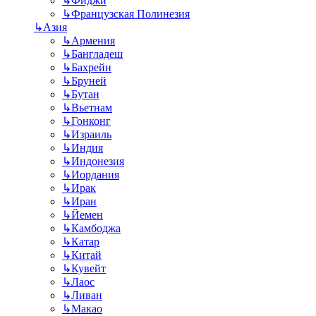
↳
Фиджи
↳
Французская Полинезия
↳
Азия
↳
Армения
↳
Бангладеш
↳
Бахрейн
↳
Бруней
↳
Бутан
↳
Вьетнам
↳
Гонконг
↳
Израиль
↳
Индия
↳
Индонезия
↳
Иордания
↳
Ирак
↳
Иран
↳
Йемен
↳
Камбоджа
↳
Катар
↳
Китай
↳
Кувейт
↳
Лаос
↳
Ливан
↳
Макао