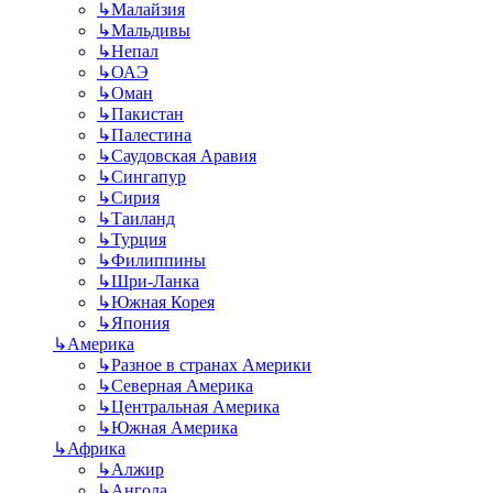
↳
Малайзия
↳
Мальдивы
↳
Непал
↳
ОАЭ
↳
Оман
↳
Пакистан
↳
Палестина
↳
Саудовская Аравия
↳
Сингапур
↳
Сирия
↳
Таиланд
↳
Турция
↳
Филиппины
↳
Шри-Ланка
↳
Южная Корея
↳
Япония
↳
Америка
↳
Разное в странах Америки
↳
Северная Америка
↳
Центральная Америка
↳
Южная Америка
↳
Африка
↳
Алжир
↳
Ангола