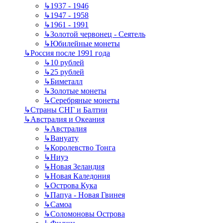
↳
1937 - 1946
↳
1947 - 1958
↳
1961 - 1991
↳
Золотой червонец - Сеятель
↳
Юбилейные монеты
↳
Россия после 1991 года
↳
10 рублей
↳
25 рублей
↳
Биметалл
↳
Золотые монеты
↳
Серебряные монеты
↳
Страны СНГ и Балтии
↳
Австралия и Океания
↳
Австралия
↳
Вануату
↳
Королевство Тонга
↳
Ниуэ
↳
Новая Зеландия
↳
Новая Каледония
↳
Острова Кука
↳
Папуа - Новая Гвинея
↳
Самоа
↳
Соломоновы Острова