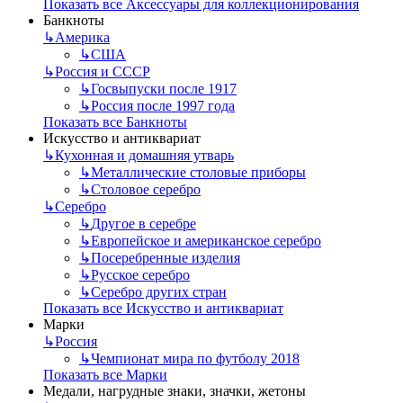
Показать все Аксессуары для коллекционирования
Банкноты
↳
Америка
↳
США
↳
Россия и СССР
↳
Госвыпуски после 1917
↳
Россия после 1997 года
Показать все Банкноты
Искусство и антиквариат
↳
Кухонная и домашняя утварь
↳
Металлические столовые приборы
↳
Столовое серебро
↳
Серебро
↳
Другое в серебре
↳
Европейское и американское серебро
↳
Посеребренные изделия
↳
Русское серебро
↳
Серебро других стран
Показать все Искусство и антиквариат
Марки
↳
Россия
↳
Чемпионат мира по футболу 2018
Показать все Марки
Медали, нагрудные знаки, значки, жетоны