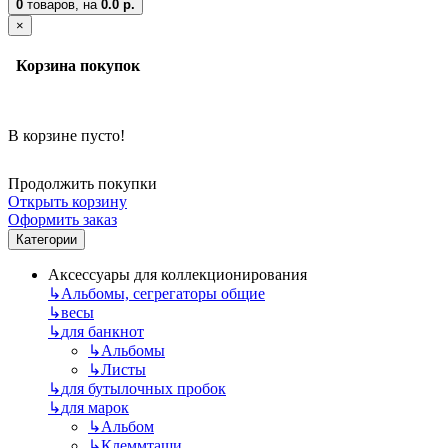
0
товаров,
на
0.0 р.
×
Корзина покупок
В корзине пусто!
Продолжить покупки
Открыть корзину
Оформить заказ
Категории
Аксессуары для коллекционирования
↳
Альбомы, сегрегаторы общие
↳
весы
↳
для банкнот
↳
Альбомы
↳
Листы
↳
для бутылочных пробок
↳
для марок
↳
Альбом
↳
Клеммташи