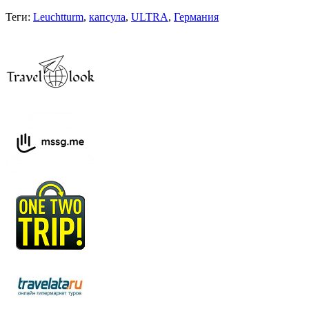
Теги:
Leuchtturm
,
капсула
,
ULTRA
,
Германия