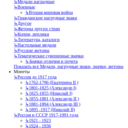
↳
Mедали наградные
↳
Военные
↳
Вторая мировая война
↳
Гражданские нагрудные знаки
↳
Другое
↳
Жетоны других стран
↳
Копии, реплики
↳
Литература, каталоги
↳
Настольные медали
↳
Русские жетоны
↳
Тематические сувенирные значки
↳
Значки отличия и почета
Показать все Медали, нагрудные знаки, значки, жетоны
Монеты
↳
Россия до 1917 года
↳
1762-1796 (Екатерина II )
↳
1801-1825 (Александр I)
↳
1825-1855 (Николай I)
↳
1855-1881 (Александр II )
↳
1881-1894 (Александр III )
↳
1895 -1917 (Николай II)
↳
Россия и СССР 1917-1991 года
↳
1921 - 1923
↳
1924 - 1936