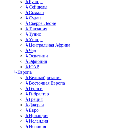
↳
Руанда
↳
Сейшелы
↳
Сомали
↳
Судан
↳
Сьерра-Леоне
↳
Танзания
↳
Тунис
↳
Уганда
↳
Центральная Африка
↳
Чад
↳
Эсватини
↳
Эфиопия
↳
ЮАР
↳
Европа
↳
Великобритания
↳
Восточная Европа
↳
Гернси
↳
Гибралтар
↳
Греция
↳
Джерси
↳
Евро
↳
Ирландия
↳
Исландия
↳
Испания