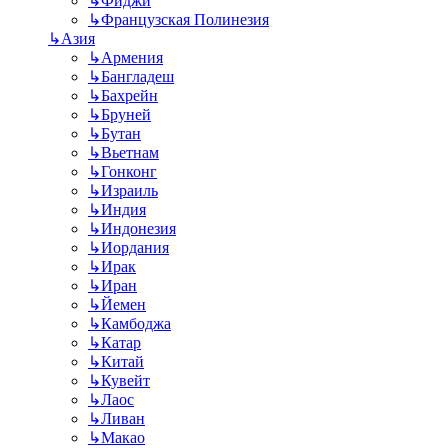
↳
Фиджи
↳
Французская Полинезия
↳
Азия
↳
Армения
↳
Бангладеш
↳
Бахрейн
↳
Бруней
↳
Бутан
↳
Вьетнам
↳
Гонконг
↳
Израиль
↳
Индия
↳
Индонезия
↳
Иордания
↳
Ирак
↳
Иран
↳
Йемен
↳
Камбоджа
↳
Катар
↳
Китай
↳
Кувейт
↳
Лаос
↳
Ливан
↳
Макао