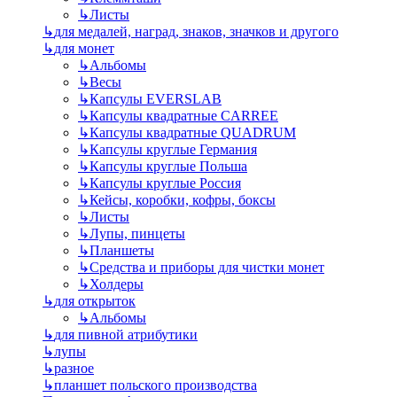
↳
Листы
↳
для медалей, наград, знаков, значков и другого
↳
для монет
↳
Альбомы
↳
Весы
↳
Капсулы EVERSLAB
↳
Капсулы квадратные CARREE
↳
Капсулы квадратные QUADRUM
↳
Капсулы круглые Германия
↳
Капсулы круглые Польша
↳
Капсулы круглые Россия
↳
Кейсы, коробки, кофры, боксы
↳
Листы
↳
Лупы, пинцеты
↳
Планшеты
↳
Средства и приборы для чистки монет
↳
Холдеры
↳
для открыток
↳
Альбомы
↳
для пивной атрибутики
↳
лупы
↳
разное
↳
планшет польского производства