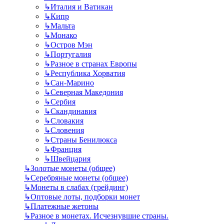
↳
Италия и Ватикан
↳
Кипр
↳
Мальта
↳
Монако
↳
Остров Мэн
↳
Португалия
↳
Разное в странах Европы
↳
Республика Хорватия
↳
Сан-Марино
↳
Северная Македония
↳
Сербия
↳
Скандинавия
↳
Словакия
↳
Словения
↳
Страны Бенилюкса
↳
Франция
↳
Швейцария
↳
Золотые монеты (общее)
↳
Серебряные монеты (общее)
↳
Монеты в слабах (грейдинг)
↳
Оптовые лоты, подборки монет
↳
Платежные жетоны
↳
Разное в монетах. Исчезнувшие страны.