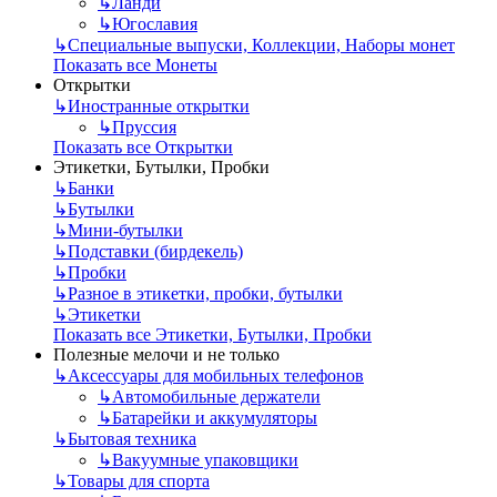
↳
Ланди
↳
Югославия
↳
Специальные выпуски, Коллекции, Наборы монет
Показать все Монеты
Открытки
↳
Иностранные открытки
↳
Пруссия
Показать все Открытки
Этикетки, Бутылки, Пробки
↳
Банки
↳
Бутылки
↳
Мини-бутылки
↳
Подставки (бирдекель)
↳
Пробки
↳
Разное в этикетки, пробки, бутылки
↳
Этикетки
Показать все Этикетки, Бутылки, Пробки
Полезные мелочи и не только
↳
Аксессуары для мобильных телефонов
↳
Автомобильные держатели
↳
Батарейки и аккумуляторы
↳
Бытовая техника
↳
Вакуумные упаковщики
↳
Товары для спорта