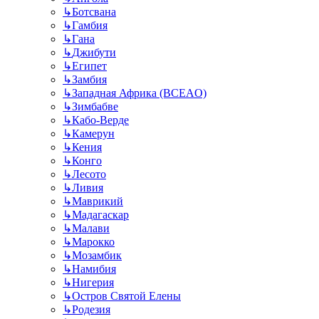
↳
Ботсвана
↳
Гамбия
↳
Гана
↳
Джибути
↳
Египет
↳
Замбия
↳
Западная Африка (BCEAO)
↳
Зимбабве
↳
Кабо-Верде
↳
Камерун
↳
Кения
↳
Конго
↳
Лесото
↳
Ливия
↳
Маврикий
↳
Мадагаскар
↳
Малави
↳
Марокко
↳
Мозамбик
↳
Намибия
↳
Нигерия
↳
Остров Святой Елены
↳
Родезия