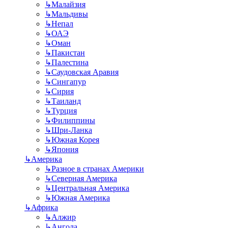
↳
Малайзия
↳
Мальдивы
↳
Непал
↳
ОАЭ
↳
Оман
↳
Пакистан
↳
Палестина
↳
Саудовская Аравия
↳
Сингапур
↳
Сирия
↳
Таиланд
↳
Турция
↳
Филиппины
↳
Шри-Ланка
↳
Южная Корея
↳
Япония
↳
Америка
↳
Разное в странах Америки
↳
Северная Америка
↳
Центральная Америка
↳
Южная Америка
↳
Африка
↳
Алжир
↳
Ангола