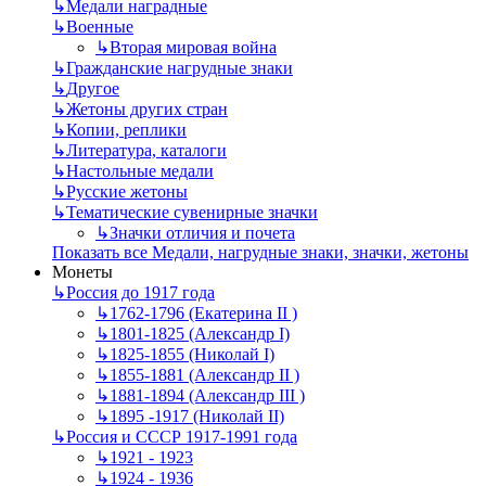
↳
Mедали наградные
↳
Военные
↳
Вторая мировая война
↳
Гражданские нагрудные знаки
↳
Другое
↳
Жетоны других стран
↳
Копии, реплики
↳
Литература, каталоги
↳
Настольные медали
↳
Русские жетоны
↳
Тематические сувенирные значки
↳
Значки отличия и почета
Показать все Медали, нагрудные знаки, значки, жетоны
Монеты
↳
Россия до 1917 года
↳
1762-1796 (Екатерина II )
↳
1801-1825 (Александр I)
↳
1825-1855 (Николай I)
↳
1855-1881 (Александр II )
↳
1881-1894 (Александр III )
↳
1895 -1917 (Николай II)
↳
Россия и СССР 1917-1991 года
↳
1921 - 1923
↳
1924 - 1936