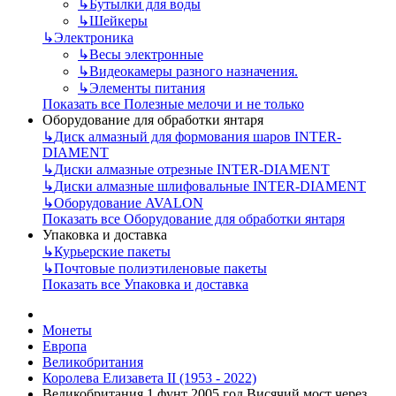
↳
Бутылки для воды
↳
Шейкеры
↳
Электроника
↳
Весы электронные
↳
Видеокамеры разного назначения.
↳
Элементы питания
Показать все Полезные мелочи и не только
Оборудование для обработки янтаря
↳
Диск алмазный для формования шаров INTER-
DIAMENT
↳
Диски алмазные отрезные INTER-DIAMENT
↳
Диски алмазные шлифовальные INTER-DIAMENT
↳
Оборудование AVALON
Показать все Оборудование для обработки янтаря
Упаковка и доставка
↳
Курьерские пакеты
↳
Почтовые полиэтиленовые пакеты
Показать все Упаковка и доставка
Монеты
Европа
Великобритания
Королева Елизавета II (1953 - 2022)
Великобритания 1 фунт 2005 год Висячий мост через