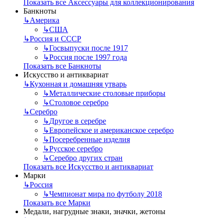
Показать все Аксессуары для коллекционирования
Банкноты
↳
Америка
↳
США
↳
Россия и СССР
↳
Госвыпуски после 1917
↳
Россия после 1997 года
Показать все Банкноты
Искусство и антиквариат
↳
Кухонная и домашняя утварь
↳
Металлические столовые приборы
↳
Столовое серебро
↳
Серебро
↳
Другое в серебре
↳
Европейское и американское серебро
↳
Посеребренные изделия
↳
Русское серебро
↳
Серебро других стран
Показать все Искусство и антиквариат
Марки
↳
Россия
↳
Чемпионат мира по футболу 2018
Показать все Марки
Медали, нагрудные знаки, значки, жетоны