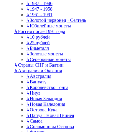
↳
1937 - 1946
↳
1947 - 1958
↳
1961 - 1991
↳
Золотой червонец - Сеятель
↳
Юбилейные монеты
↳
Россия после 1991 года
↳
10 рублей
↳
25 рублей
↳
Биметалл
↳
Золотые монеты
↳
Серебряные монеты
↳
Страны СНГ и Балтии
↳
Австралия и Океания
↳
Австралия
↳
Вануату
↳
Королевство Тонга
↳
Ниуэ
↳
Новая Зеландия
↳
Новая Каледония
↳
Острова Кука
↳
Папуа - Новая Гвинея
↳
Самоа
↳
Соломоновы Острова