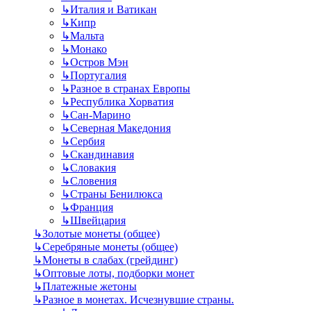
↳
Италия и Ватикан
↳
Кипр
↳
Мальта
↳
Монако
↳
Остров Мэн
↳
Португалия
↳
Разное в странах Европы
↳
Республика Хорватия
↳
Сан-Марино
↳
Северная Македония
↳
Сербия
↳
Скандинавия
↳
Словакия
↳
Словения
↳
Страны Бенилюкса
↳
Франция
↳
Швейцария
↳
Золотые монеты (общее)
↳
Серебряные монеты (общее)
↳
Монеты в слабах (грейдинг)
↳
Оптовые лоты, подборки монет
↳
Платежные жетоны
↳
Разное в монетах. Исчезнувшие страны.