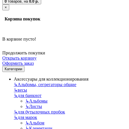
0
товаров,
на
0.0 р.
×
Корзина покупок
В корзине пусто!
Продолжить покупки
Открыть корзину
Оформить заказ
Категории
Аксессуары для коллекционирования
↳
Альбомы, сегрегаторы общие
↳
весы
↳
для банкнот
↳
Альбомы
↳
Листы
↳
для бутылочных пробок
↳
для марок
↳
Альбом
↳
Клеммташи