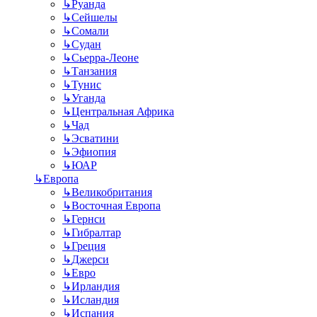
↳
Руанда
↳
Сейшелы
↳
Сомали
↳
Судан
↳
Сьерра-Леоне
↳
Танзания
↳
Тунис
↳
Уганда
↳
Центральная Африка
↳
Чад
↳
Эсватини
↳
Эфиопия
↳
ЮАР
↳
Европа
↳
Великобритания
↳
Восточная Европа
↳
Гернси
↳
Гибралтар
↳
Греция
↳
Джерси
↳
Евро
↳
Ирландия
↳
Исландия
↳
Испания