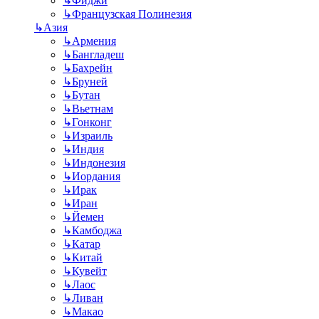
↳
Фиджи
↳
Французская Полинезия
↳
Азия
↳
Армения
↳
Бангладеш
↳
Бахрейн
↳
Бруней
↳
Бутан
↳
Вьетнам
↳
Гонконг
↳
Израиль
↳
Индия
↳
Индонезия
↳
Иордания
↳
Ирак
↳
Иран
↳
Йемен
↳
Камбоджа
↳
Катар
↳
Китай
↳
Кувейт
↳
Лаос
↳
Ливан
↳
Макао