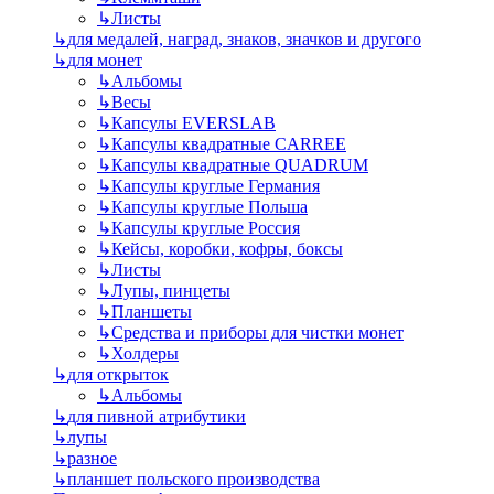
↳
Листы
↳
для медалей, наград, знаков, значков и другого
↳
для монет
↳
Альбомы
↳
Весы
↳
Капсулы EVERSLAB
↳
Капсулы квадратные CARREE
↳
Капсулы квадратные QUADRUM
↳
Капсулы круглые Германия
↳
Капсулы круглые Польша
↳
Капсулы круглые Россия
↳
Кейсы, коробки, кофры, боксы
↳
Листы
↳
Лупы, пинцеты
↳
Планшеты
↳
Средства и приборы для чистки монет
↳
Холдеры
↳
для открыток
↳
Альбомы
↳
для пивной атрибутики
↳
лупы
↳
разное
↳
планшет польского производства