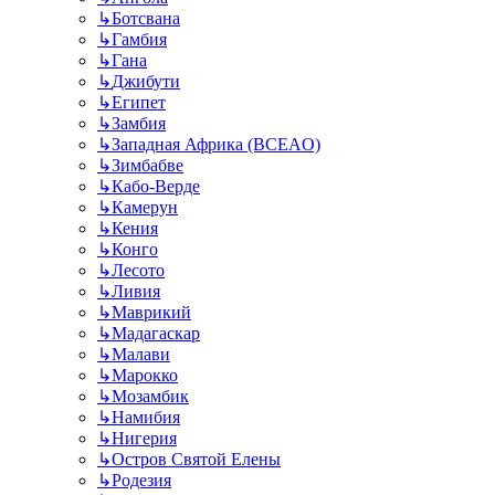
↳
Ботсвана
↳
Гамбия
↳
Гана
↳
Джибути
↳
Египет
↳
Замбия
↳
Западная Африка (BCEAO)
↳
Зимбабве
↳
Кабо-Верде
↳
Камерун
↳
Кения
↳
Конго
↳
Лесото
↳
Ливия
↳
Маврикий
↳
Мадагаскар
↳
Малави
↳
Марокко
↳
Мозамбик
↳
Намибия
↳
Нигерия
↳
Остров Святой Елены
↳
Родезия