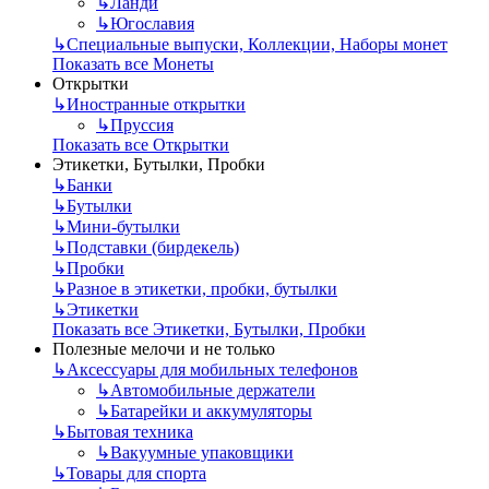
↳
Ланди
↳
Югославия
↳
Специальные выпуски, Коллекции, Наборы монет
Показать все Монеты
Открытки
↳
Иностранные открытки
↳
Пруссия
Показать все Открытки
Этикетки, Бутылки, Пробки
↳
Банки
↳
Бутылки
↳
Мини-бутылки
↳
Подставки (бирдекель)
↳
Пробки
↳
Разное в этикетки, пробки, бутылки
↳
Этикетки
Показать все Этикетки, Бутылки, Пробки
Полезные мелочи и не только
↳
Аксессуары для мобильных телефонов
↳
Автомобильные держатели
↳
Батарейки и аккумуляторы
↳
Бытовая техника
↳
Вакуумные упаковщики
↳
Товары для спорта