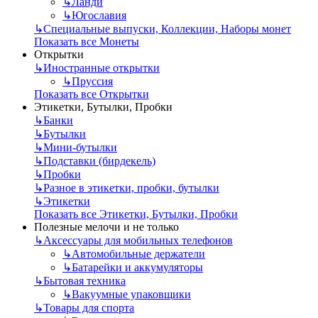
↳
Ланди
↳
Югославия
↳
Специальные выпуски, Коллекции, Наборы монет
Показать все Монеты
Открытки
↳
Иностранные открытки
↳
Пруссия
Показать все Открытки
Этикетки, Бутылки, Пробки
↳
Банки
↳
Бутылки
↳
Мини-бутылки
↳
Подставки (бирдекель)
↳
Пробки
↳
Разное в этикетки, пробки, бутылки
↳
Этикетки
Показать все Этикетки, Бутылки, Пробки
Полезные мелочи и не только
↳
Аксессуары для мобильных телефонов
↳
Автомобильные держатели
↳
Батарейки и аккумуляторы
↳
Бытовая техника
↳
Вакуумные упаковщики
↳
Товары для спорта