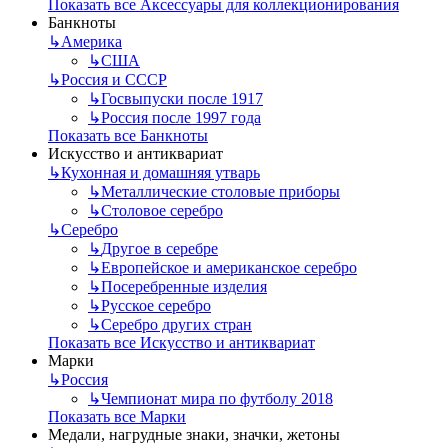
Показать все Аксессуары для коллекционирования
Банкноты
↳
Америка
↳
США
↳
Россия и СССР
↳
Госвыпуски после 1917
↳
Россия после 1997 года
Показать все Банкноты
Искусство и антиквариат
↳
Кухонная и домашняя утварь
↳
Металлические столовые приборы
↳
Столовое серебро
↳
Серебро
↳
Другое в серебре
↳
Европейское и американское серебро
↳
Посеребренные изделия
↳
Русское серебро
↳
Серебро других стран
Показать все Искусство и антиквариат
Марки
↳
Россия
↳
Чемпионат мира по футболу 2018
Показать все Марки
Медали, нагрудные знаки, значки, жетоны