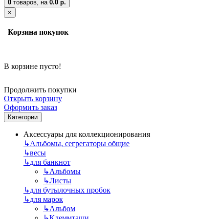
0
товаров,
на
0.0 р.
×
Корзина покупок
В корзине пусто!
Продолжить покупки
Открыть корзину
Оформить заказ
Категории
Аксессуары для коллекционирования
↳
Альбомы, сегрегаторы общие
↳
весы
↳
для банкнот
↳
Альбомы
↳
Листы
↳
для бутылочных пробок
↳
для марок
↳
Альбом
↳
Клеммташи