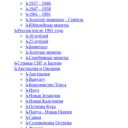
↳
1937 - 1946
↳
1947 - 1958
↳
1961 - 1991
↳
Золотой червонец - Сеятель
↳
Юбилейные монеты
↳
Россия после 1991 года
↳
10 рублей
↳
25 рублей
↳
Биметалл
↳
Золотые монеты
↳
Серебряные монеты
↳
Страны СНГ и Балтии
↳
Австралия и Океания
↳
Австралия
↳
Вануату
↳
Королевство Тонга
↳
Ниуэ
↳
Новая Зеландия
↳
Новая Каледония
↳
Острова Кука
↳
Папуа - Новая Гвинея
↳
Самоа
↳
Соломоновы Острова