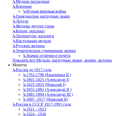
↳
Mедали наградные
↳
Военные
↳
Вторая мировая война
↳
Гражданские нагрудные знаки
↳
Другое
↳
Жетоны других стран
↳
Копии, реплики
↳
Литература, каталоги
↳
Настольные медали
↳
Русские жетоны
↳
Тематические сувенирные значки
↳
Значки отличия и почета
Показать все Медали, нагрудные знаки, значки, жетоны
Монеты
↳
Россия до 1917 года
↳
1762-1796 (Екатерина II )
↳
1801-1825 (Александр I)
↳
1825-1855 (Николай I)
↳
1855-1881 (Александр II )
↳
1881-1894 (Александр III )
↳
1895 -1917 (Николай II)
↳
Россия и СССР 1917-1991 года
↳
1921 - 1923
↳
1924 - 1936