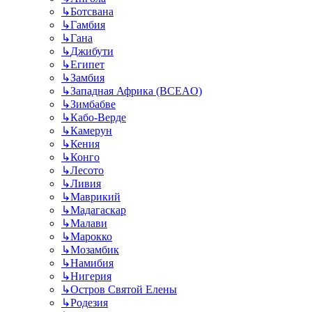
↳
Ботсвана
↳
Гамбия
↳
Гана
↳
Джибути
↳
Египет
↳
Замбия
↳
Западная Африка (BCEAO)
↳
Зимбабве
↳
Кабо-Верде
↳
Камерун
↳
Кения
↳
Конго
↳
Лесото
↳
Ливия
↳
Маврикий
↳
Мадагаскар
↳
Малави
↳
Марокко
↳
Мозамбик
↳
Намибия
↳
Нигерия
↳
Остров Святой Елены
↳
Родезия