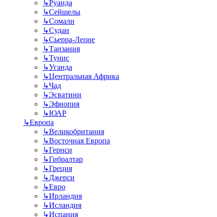
↳
Руанда
↳
Сейшелы
↳
Сомали
↳
Судан
↳
Сьерра-Леоне
↳
Танзания
↳
Тунис
↳
Уганда
↳
Центральная Африка
↳
Чад
↳
Эсватини
↳
Эфиопия
↳
ЮАР
↳
Европа
↳
Великобритания
↳
Восточная Европа
↳
Гернси
↳
Гибралтар
↳
Греция
↳
Джерси
↳
Евро
↳
Ирландия
↳
Исландия
↳
Испания