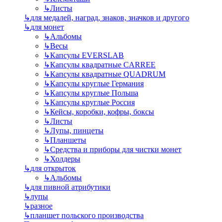
↳
Листы
↳
для медалей, наград, знаков, значков и другого
↳
для монет
↳
Альбомы
↳
Весы
↳
Капсулы EVERSLAB
↳
Капсулы квадратные CARREE
↳
Капсулы квадратные QUADRUM
↳
Капсулы круглые Германия
↳
Капсулы круглые Польша
↳
Капсулы круглые Россия
↳
Кейсы, коробки, кофры, боксы
↳
Листы
↳
Лупы, пинцеты
↳
Планшеты
↳
Средства и приборы для чистки монет
↳
Холдеры
↳
для открыток
↳
Альбомы
↳
для пивной атрибутики
↳
лупы
↳
разное
↳
планшет польского производства