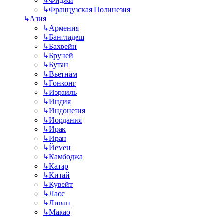
↳
Фиджи
↳
Французская Полинезия
↳
Азия
↳
Армения
↳
Бангладеш
↳
Бахрейн
↳
Бруней
↳
Бутан
↳
Вьетнам
↳
Гонконг
↳
Израиль
↳
Индия
↳
Индонезия
↳
Иордания
↳
Ирак
↳
Иран
↳
Йемен
↳
Камбоджа
↳
Катар
↳
Китай
↳
Кувейт
↳
Лаос
↳
Ливан
↳
Макао