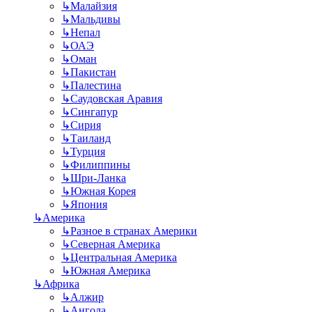
↳
Малайзия
↳
Мальдивы
↳
Непал
↳
ОАЭ
↳
Оман
↳
Пакистан
↳
Палестина
↳
Саудовская Аравия
↳
Сингапур
↳
Сирия
↳
Таиланд
↳
Турция
↳
Филиппины
↳
Шри-Ланка
↳
Южная Корея
↳
Япония
↳
Америка
↳
Разное в странах Америки
↳
Северная Америка
↳
Центральная Америка
↳
Южная Америка
↳
Африка
↳
Алжир
↳
Ангола