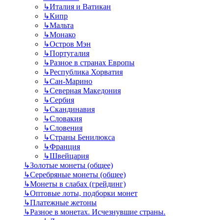
↳
Италия и Ватикан
↳
Кипр
↳
Мальта
↳
Монако
↳
Остров Мэн
↳
Португалия
↳
Разное в странах Европы
↳
Республика Хорватия
↳
Сан-Марино
↳
Северная Македония
↳
Сербия
↳
Скандинавия
↳
Словакия
↳
Словения
↳
Страны Бенилюкса
↳
Франция
↳
Швейцария
↳
Золотые монеты (общее)
↳
Серебряные монеты (общее)
↳
Монеты в слабах (грейдинг)
↳
Оптовые лоты, подборки монет
↳
Платежные жетоны
↳
Разное в монетах. Исчезнувшие страны.