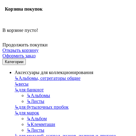
Корзина покупок
В корзине пусто!
Продолжить покупки
Открыть корзину
Оформить заказ
Категории
Аксессуары для коллекционирования
↳
Альбомы, сегрегаторы общие
↳
весы
↳
для банкнот
↳
Альбомы
↳
Листы
↳
для бутылочных пробок
↳
для марок
↳
Альбом
↳
Клеммташи
↳
Листы
↳
для медалей, наград, знаков, значков и другого