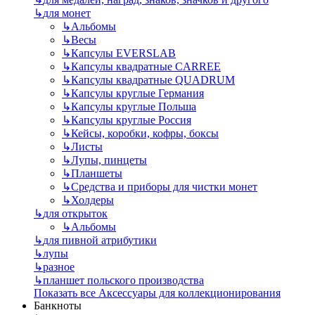
↳
для монет
↳
Альбомы
↳
Весы
↳
Капсулы EVERSLAB
↳
Капсулы квадратные CARREE
↳
Капсулы квадратные QUADRUM
↳
Капсулы круглые Германия
↳
Капсулы круглые Польша
↳
Капсулы круглые Россия
↳
Кейсы, коробки, кофры, боксы
↳
Листы
↳
Лупы, пинцеты
↳
Планшеты
↳
Средства и приборы для чистки монет
↳
Холдеры
↳
для открыток
↳
Альбомы
↳
для пивной атрибутики
↳
лупы
↳
разное
↳
планшет польского производства
Показать все Аксессуары для коллекционирования
Банкноты