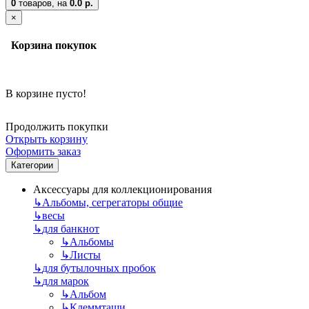
0
товаров,
на
0.0 р.
×
Корзина покупок
В корзине пусто!
Продолжить покупки
Открыть корзину
Оформить заказ
Категории
Аксессуары для коллекционирования
↳
Альбомы, сегрегаторы общие
↳
весы
↳
для банкнот
↳
Альбомы
↳
Листы
↳
для бутылочных пробок
↳
для марок
↳
Альбом
↳
Клеммташи