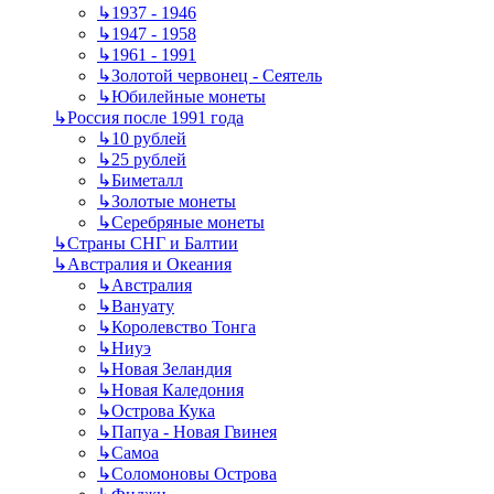
↳
1937 - 1946
↳
1947 - 1958
↳
1961 - 1991
↳
Золотой червонец - Сеятель
↳
Юбилейные монеты
↳
Россия после 1991 года
↳
10 рублей
↳
25 рублей
↳
Биметалл
↳
Золотые монеты
↳
Серебряные монеты
↳
Страны СНГ и Балтии
↳
Австралия и Океания
↳
Австралия
↳
Вануату
↳
Королевство Тонга
↳
Ниуэ
↳
Новая Зеландия
↳
Новая Каледония
↳
Острова Кука
↳
Папуа - Новая Гвинея
↳
Самоа
↳
Соломоновы Острова