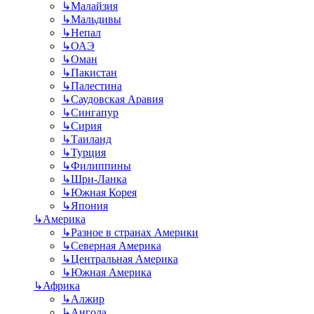
↳
Малайзия
↳
Мальдивы
↳
Непал
↳
ОАЭ
↳
Оман
↳
Пакистан
↳
Палестина
↳
Саудовская Аравия
↳
Сингапур
↳
Сирия
↳
Таиланд
↳
Турция
↳
Филиппины
↳
Шри-Ланка
↳
Южная Корея
↳
Япония
↳
Америка
↳
Разное в странах Америки
↳
Северная Америка
↳
Центральная Америка
↳
Южная Америка
↳
Африка
↳
Алжир
↳
Ангола