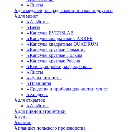
↳
Листы
↳
для медалей, наград, знаков, значков и другого
↳
для монет
↳
Альбомы
↳
Весы
↳
Капсулы EVERSLAB
↳
Капсулы квадратные CARREE
↳
Капсулы квадратные QUADRUM
↳
Капсулы круглые Германия
↳
Капсулы круглые Польша
↳
Капсулы круглые Россия
↳
Кейсы, коробки, кофры, боксы
↳
Листы
↳
Лупы, пинцеты
↳
Планшеты
↳
Средства и приборы для чистки монет
↳
Холдеры
↳
для открыток
↳
Альбомы
↳
для пивной атрибутики
↳
лупы
↳
разное
↳
планшет польского производства