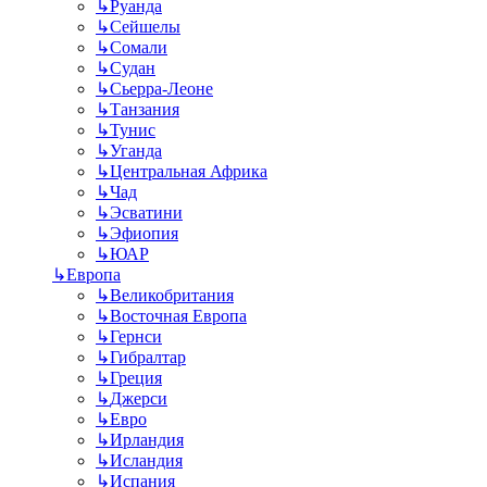
↳
Руанда
↳
Сейшелы
↳
Сомали
↳
Судан
↳
Сьерра-Леоне
↳
Танзания
↳
Тунис
↳
Уганда
↳
Центральная Африка
↳
Чад
↳
Эсватини
↳
Эфиопия
↳
ЮАР
↳
Европа
↳
Великобритания
↳
Восточная Европа
↳
Гернси
↳
Гибралтар
↳
Греция
↳
Джерси
↳
Евро
↳
Ирландия
↳
Исландия
↳
Испания