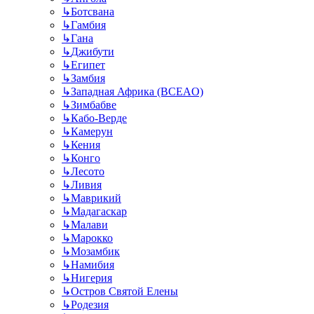
↳
Ботсвана
↳
Гамбия
↳
Гана
↳
Джибути
↳
Египет
↳
Замбия
↳
Западная Африка (BCEAO)
↳
Зимбабве
↳
Кабо-Верде
↳
Камерун
↳
Кения
↳
Конго
↳
Лесото
↳
Ливия
↳
Маврикий
↳
Мадагаскар
↳
Малави
↳
Марокко
↳
Мозамбик
↳
Намибия
↳
Нигерия
↳
Остров Святой Елены
↳
Родезия