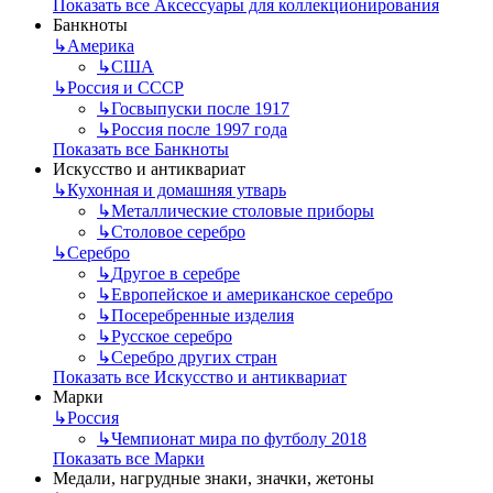
Показать все Аксессуары для коллекционирования
Банкноты
↳
Америка
↳
США
↳
Россия и СССР
↳
Госвыпуски после 1917
↳
Россия после 1997 года
Показать все Банкноты
Искусство и антиквариат
↳
Кухонная и домашняя утварь
↳
Металлические столовые приборы
↳
Столовое серебро
↳
Серебро
↳
Другое в серебре
↳
Европейское и американское серебро
↳
Посеребренные изделия
↳
Русское серебро
↳
Серебро других стран
Показать все Искусство и антиквариат
Марки
↳
Россия
↳
Чемпионат мира по футболу 2018
Показать все Марки
Медали, нагрудные знаки, значки, жетоны