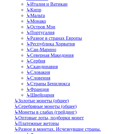
↳
Италия и Ватикан
↳
Кипр
↳
Мальта
↳
Монако
↳
Остров Мэн
↳
Португалия
↳
Разное в странах Европы
↳
Республика Хорватия
↳
Сан-Марино
↳
Северная Македония
↳
Сербия
↳
Скандинавия
↳
Словакия
↳
Словения
↳
Страны Бенилюкса
↳
Франция
↳
Швейцария
↳
Золотые монеты (общее)
↳
Серебряные монеты (общее)
↳
Монеты в слабах (грейдинг)
↳
Оптовые лоты, подборки монет
↳
Платежные жетоны
↳
Разное в монетах. Исчезнувшие страны.