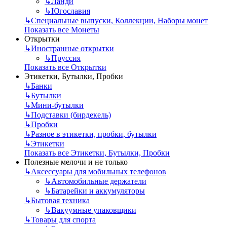
↳
Ланди
↳
Югославия
↳
Специальные выпуски, Коллекции, Наборы монет
Показать все Монеты
Открытки
↳
Иностранные открытки
↳
Пруссия
Показать все Открытки
Этикетки, Бутылки, Пробки
↳
Банки
↳
Бутылки
↳
Мини-бутылки
↳
Подставки (бирдекель)
↳
Пробки
↳
Разное в этикетки, пробки, бутылки
↳
Этикетки
Показать все Этикетки, Бутылки, Пробки
Полезные мелочи и не только
↳
Аксессуары для мобильных телефонов
↳
Автомобильные держатели
↳
Батарейки и аккумуляторы
↳
Бытовая техника
↳
Вакуумные упаковщики
↳
Товары для спорта