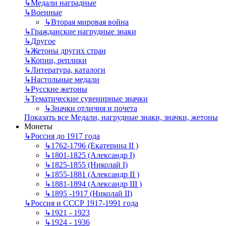
↳
Mедали наградные
↳
Военные
↳
Вторая мировая война
↳
Гражданские нагрудные знаки
↳
Другое
↳
Жетоны других стран
↳
Копии, реплики
↳
Литература, каталоги
↳
Настольные медали
↳
Русские жетоны
↳
Тематические сувенирные значки
↳
Значки отличия и почета
Показать все Медали, нагрудные знаки, значки, жетоны
Монеты
↳
Россия до 1917 года
↳
1762-1796 (Екатерина II )
↳
1801-1825 (Александр I)
↳
1825-1855 (Николай I)
↳
1855-1881 (Александр II )
↳
1881-1894 (Александр III )
↳
1895 -1917 (Николай II)
↳
Россия и СССР 1917-1991 года
↳
1921 - 1923
↳
1924 - 1936