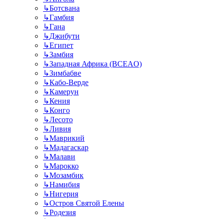
↳
Ботсвана
↳
Гамбия
↳
Гана
↳
Джибути
↳
Египет
↳
Замбия
↳
Западная Африка (BCEAO)
↳
Зимбабве
↳
Кабо-Верде
↳
Камерун
↳
Кения
↳
Конго
↳
Лесото
↳
Ливия
↳
Маврикий
↳
Мадагаскар
↳
Малави
↳
Марокко
↳
Мозамбик
↳
Намибия
↳
Нигерия
↳
Остров Святой Елены
↳
Родезия