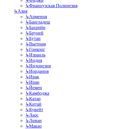
↳
Фиджи
↳
Французская Полинезия
↳
Азия
↳
Армения
↳
Бангладеш
↳
Бахрейн
↳
Бруней
↳
Бутан
↳
Вьетнам
↳
Гонконг
↳
Израиль
↳
Индия
↳
Индонезия
↳
Иордания
↳
Ирак
↳
Иран
↳
Йемен
↳
Камбоджа
↳
Катар
↳
Китай
↳
Кувейт
↳
Лаос
↳
Ливан
↳
Макао