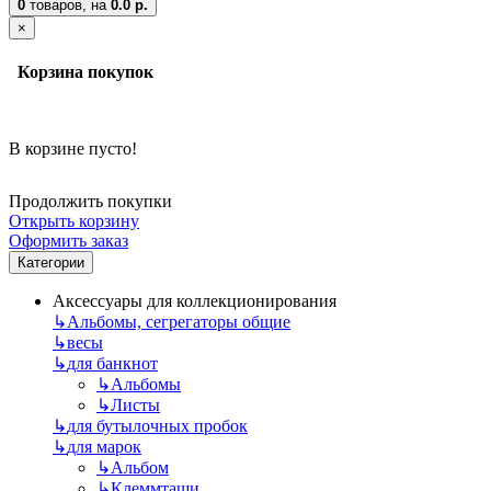
0
товаров,
на
0.0 р.
×
Корзина покупок
В корзине пусто!
Продолжить покупки
Открыть корзину
Оформить заказ
Категории
Аксессуары для коллекционирования
↳
Альбомы, сегрегаторы общие
↳
весы
↳
для банкнот
↳
Альбомы
↳
Листы
↳
для бутылочных пробок
↳
для марок
↳
Альбом
↳
Клеммташи