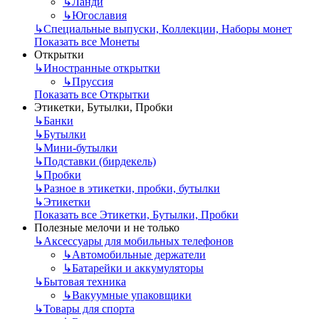
↳
Ланди
↳
Югославия
↳
Специальные выпуски, Коллекции, Наборы монет
Показать все Монеты
Открытки
↳
Иностранные открытки
↳
Пруссия
Показать все Открытки
Этикетки, Бутылки, Пробки
↳
Банки
↳
Бутылки
↳
Мини-бутылки
↳
Подставки (бирдекель)
↳
Пробки
↳
Разное в этикетки, пробки, бутылки
↳
Этикетки
Показать все Этикетки, Бутылки, Пробки
Полезные мелочи и не только
↳
Аксессуары для мобильных телефонов
↳
Автомобильные держатели
↳
Батарейки и аккумуляторы
↳
Бытовая техника
↳
Вакуумные упаковщики
↳
Товары для спорта