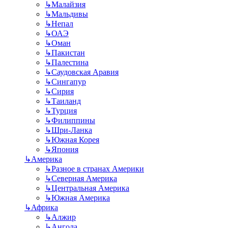
↳
Малайзия
↳
Мальдивы
↳
Непал
↳
ОАЭ
↳
Оман
↳
Пакистан
↳
Палестина
↳
Саудовская Аравия
↳
Сингапур
↳
Сирия
↳
Таиланд
↳
Турция
↳
Филиппины
↳
Шри-Ланка
↳
Южная Корея
↳
Япония
↳
Америка
↳
Разное в странах Америки
↳
Северная Америка
↳
Центральная Америка
↳
Южная Америка
↳
Африка
↳
Алжир
↳
Ангола