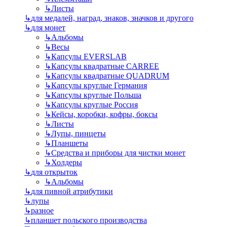
↳
Листы
↳
для медалей, наград, знаков, значков и другого
↳
для монет
↳
Альбомы
↳
Весы
↳
Капсулы EVERSLAB
↳
Капсулы квадратные CARREE
↳
Капсулы квадратные QUADRUM
↳
Капсулы круглые Германия
↳
Капсулы круглые Польша
↳
Капсулы круглые Россия
↳
Кейсы, коробки, кофры, боксы
↳
Листы
↳
Лупы, пинцеты
↳
Планшеты
↳
Средства и приборы для чистки монет
↳
Холдеры
↳
для открыток
↳
Альбомы
↳
для пивной атрибутики
↳
лупы
↳
разное
↳
планшет польского производства