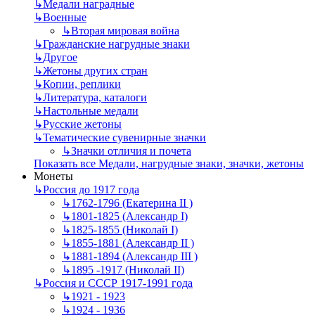
↳
Mедали наградные
↳
Военные
↳
Вторая мировая война
↳
Гражданские нагрудные знаки
↳
Другое
↳
Жетоны других стран
↳
Копии, реплики
↳
Литература, каталоги
↳
Настольные медали
↳
Русские жетоны
↳
Тематические сувенирные значки
↳
Значки отличия и почета
Показать все Медали, нагрудные знаки, значки, жетоны
Монеты
↳
Россия до 1917 года
↳
1762-1796 (Екатерина II )
↳
1801-1825 (Александр I)
↳
1825-1855 (Николай I)
↳
1855-1881 (Александр II )
↳
1881-1894 (Александр III )
↳
1895 -1917 (Николай II)
↳
Россия и СССР 1917-1991 года
↳
1921 - 1923
↳
1924 - 1936