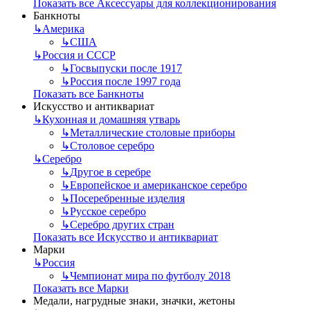
Показать все Аксессуары для коллекционирования
Банкноты
↳
Америка
↳
США
↳
Россия и СССР
↳
Госвыпуски после 1917
↳
Россия после 1997 года
Показать все Банкноты
Искусство и антиквариат
↳
Кухонная и домашняя утварь
↳
Металлические столовые приборы
↳
Столовое серебро
↳
Серебро
↳
Другое в серебре
↳
Европейское и американское серебро
↳
Посеребренные изделия
↳
Русское серебро
↳
Серебро других стран
Показать все Искусство и антиквариат
Марки
↳
Россия
↳
Чемпионат мира по футболу 2018
Показать все Марки
Медали, нагрудные знаки, значки, жетоны