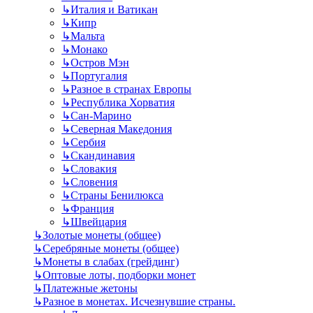
↳
Италия и Ватикан
↳
Кипр
↳
Мальта
↳
Монако
↳
Остров Мэн
↳
Португалия
↳
Разное в странах Европы
↳
Республика Хорватия
↳
Сан-Марино
↳
Северная Македония
↳
Сербия
↳
Скандинавия
↳
Словакия
↳
Словения
↳
Страны Бенилюкса
↳
Франция
↳
Швейцария
↳
Золотые монеты (общее)
↳
Серебряные монеты (общее)
↳
Монеты в слабах (грейдинг)
↳
Оптовые лоты, подборки монет
↳
Платежные жетоны
↳
Разное в монетах. Исчезнувшие страны.