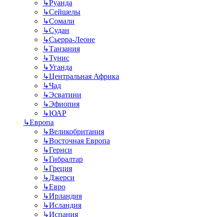
↳
Руанда
↳
Сейшелы
↳
Сомали
↳
Судан
↳
Сьерра-Леоне
↳
Танзания
↳
Тунис
↳
Уганда
↳
Центральная Африка
↳
Чад
↳
Эсватини
↳
Эфиопия
↳
ЮАР
↳
Европа
↳
Великобритания
↳
Восточная Европа
↳
Гернси
↳
Гибралтар
↳
Греция
↳
Джерси
↳
Евро
↳
Ирландия
↳
Исландия
↳
Испания