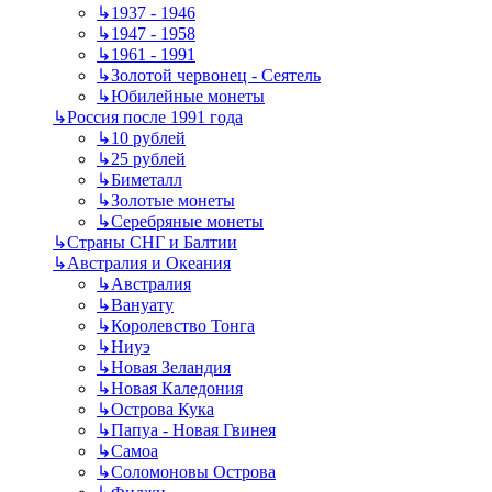
↳
1937 - 1946
↳
1947 - 1958
↳
1961 - 1991
↳
Золотой червонец - Сеятель
↳
Юбилейные монеты
↳
Россия после 1991 года
↳
10 рублей
↳
25 рублей
↳
Биметалл
↳
Золотые монеты
↳
Серебряные монеты
↳
Страны СНГ и Балтии
↳
Австралия и Океания
↳
Австралия
↳
Вануату
↳
Королевство Тонга
↳
Ниуэ
↳
Новая Зеландия
↳
Новая Каледония
↳
Острова Кука
↳
Папуа - Новая Гвинея
↳
Самоа
↳
Соломоновы Острова