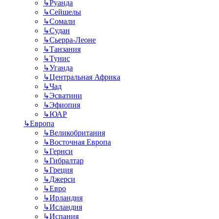
↳
Руанда
↳
Сейшелы
↳
Сомали
↳
Судан
↳
Сьерра-Леоне
↳
Танзания
↳
Тунис
↳
Уганда
↳
Центральная Африка
↳
Чад
↳
Эсватини
↳
Эфиопия
↳
ЮАР
↳
Европа
↳
Великобритания
↳
Восточная Европа
↳
Гернси
↳
Гибралтар
↳
Греция
↳
Джерси
↳
Евро
↳
Ирландия
↳
Исландия
↳
Испания