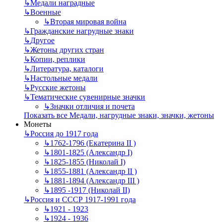
↳
Mедали наградные
↳
Военные
↳
Вторая мировая война
↳
Гражданские нагрудные знаки
↳
Другое
↳
Жетоны других стран
↳
Копии, реплики
↳
Литература, каталоги
↳
Настольные медали
↳
Русские жетоны
↳
Тематические сувенирные значки
↳
Значки отличия и почета
Показать все Медали, нагрудные знаки, значки, жетоны
Монеты
↳
Россия до 1917 года
↳
1762-1796 (Екатерина II )
↳
1801-1825 (Александр I)
↳
1825-1855 (Николай I)
↳
1855-1881 (Александр II )
↳
1881-1894 (Александр III )
↳
1895 -1917 (Николай II)
↳
Россия и СССР 1917-1991 года
↳
1921 - 1923
↳
1924 - 1936