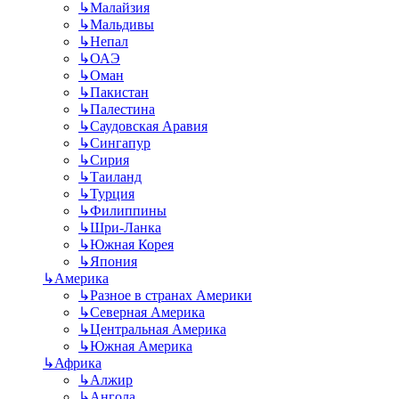
↳
Малайзия
↳
Мальдивы
↳
Непал
↳
ОАЭ
↳
Оман
↳
Пакистан
↳
Палестина
↳
Саудовская Аравия
↳
Сингапур
↳
Сирия
↳
Таиланд
↳
Турция
↳
Филиппины
↳
Шри-Ланка
↳
Южная Корея
↳
Япония
↳
Америка
↳
Разное в странах Америки
↳
Северная Америка
↳
Центральная Америка
↳
Южная Америка
↳
Африка
↳
Алжир
↳
Ангола