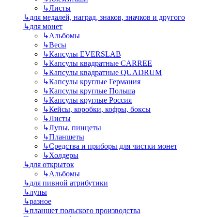
↳
Листы
↳
для медалей, наград, знаков, значков и другого
↳
для монет
↳
Альбомы
↳
Весы
↳
Капсулы EVERSLAB
↳
Капсулы квадратные CARREE
↳
Капсулы квадратные QUADRUM
↳
Капсулы круглые Германия
↳
Капсулы круглые Польша
↳
Капсулы круглые Россия
↳
Кейсы, коробки, кофры, боксы
↳
Листы
↳
Лупы, пинцеты
↳
Планшеты
↳
Средства и приборы для чистки монет
↳
Холдеры
↳
для открыток
↳
Альбомы
↳
для пивной атрибутики
↳
лупы
↳
разное
↳
планшет польского производства