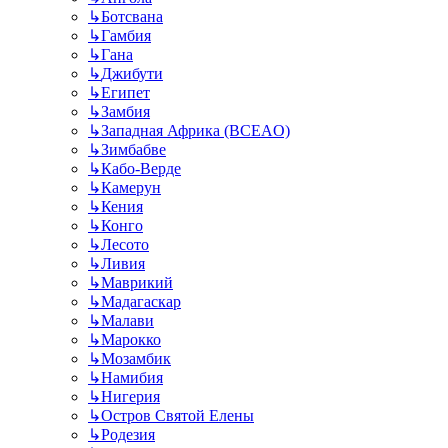
↳
Ботсвана
↳
Гамбия
↳
Гана
↳
Джибути
↳
Египет
↳
Замбия
↳
Западная Африка (BCEAO)
↳
Зимбабве
↳
Кабо-Верде
↳
Камерун
↳
Кения
↳
Конго
↳
Лесото
↳
Ливия
↳
Маврикий
↳
Мадагаскар
↳
Малави
↳
Марокко
↳
Мозамбик
↳
Намибия
↳
Нигерия
↳
Остров Святой Елены
↳
Родезия