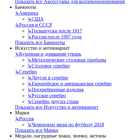
Показать все Аксессуары для коллекционирования
Банкноты
↳
Америка
↳
США
↳
Россия и СССР
↳
Госвыпуски после 1917
↳
Россия после 1997 года
Показать все Банкноты
Искусство и антиквариат
↳
Кухонная и домашняя утварь
↳
Металлические столовые приборы
↳
Столовое серебро
↳
Серебро
↳
Другое в серебре
↳
Европейское и американское серебро
↳
Посеребренные изделия
↳
Русское серебро
↳
Серебро других стран
Показать все Искусство и антиквариат
Марки
↳
Россия
↳
Чемпионат мира по футболу 2018
Показать все Марки
Медали, нагрудные знаки, значки, жетоны