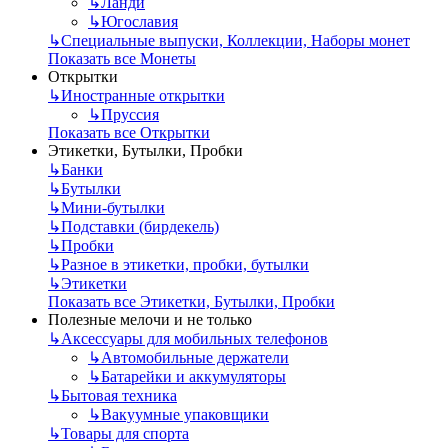
↳
Ланди
↳
Югославия
↳
Специальные выпуски, Коллекции, Наборы монет
Показать все Монеты
Открытки
↳
Иностранные открытки
↳
Пруссия
Показать все Открытки
Этикетки, Бутылки, Пробки
↳
Банки
↳
Бутылки
↳
Мини-бутылки
↳
Подставки (бирдекель)
↳
Пробки
↳
Разное в этикетки, пробки, бутылки
↳
Этикетки
Показать все Этикетки, Бутылки, Пробки
Полезные мелочи и не только
↳
Аксессуары для мобильных телефонов
↳
Автомобильные держатели
↳
Батарейки и аккумуляторы
↳
Бытовая техника
↳
Вакуумные упаковщики
↳
Товары для спорта