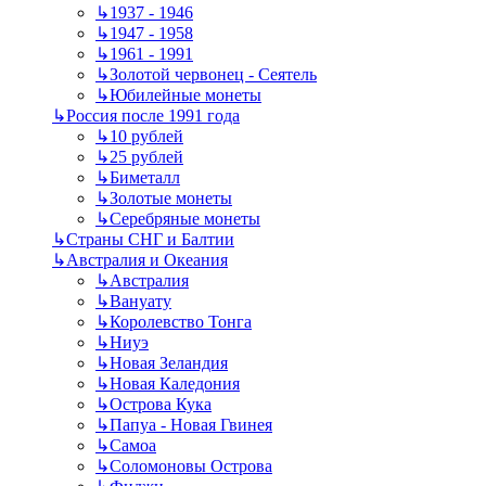
↳
1937 - 1946
↳
1947 - 1958
↳
1961 - 1991
↳
Золотой червонец - Сеятель
↳
Юбилейные монеты
↳
Россия после 1991 года
↳
10 рублей
↳
25 рублей
↳
Биметалл
↳
Золотые монеты
↳
Серебряные монеты
↳
Страны СНГ и Балтии
↳
Австралия и Океания
↳
Австралия
↳
Вануату
↳
Королевство Тонга
↳
Ниуэ
↳
Новая Зеландия
↳
Новая Каледония
↳
Острова Кука
↳
Папуа - Новая Гвинея
↳
Самоа
↳
Соломоновы Острова