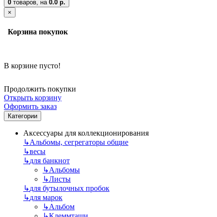
0
товаров,
на
0.0 р.
×
Корзина покупок
В корзине пусто!
Продолжить покупки
Открыть корзину
Оформить заказ
Категории
Аксессуары для коллекционирования
↳
Альбомы, сегрегаторы общие
↳
весы
↳
для банкнот
↳
Альбомы
↳
Листы
↳
для бутылочных пробок
↳
для марок
↳
Альбом
↳
Клеммташи