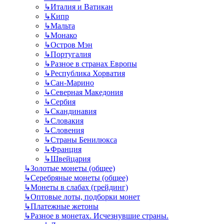
↳
Италия и Ватикан
↳
Кипр
↳
Мальта
↳
Монако
↳
Остров Мэн
↳
Португалия
↳
Разное в странах Европы
↳
Республика Хорватия
↳
Сан-Марино
↳
Северная Македония
↳
Сербия
↳
Скандинавия
↳
Словакия
↳
Словения
↳
Страны Бенилюкса
↳
Франция
↳
Швейцария
↳
Золотые монеты (общее)
↳
Серебряные монеты (общее)
↳
Монеты в слабах (грейдинг)
↳
Оптовые лоты, подборки монет
↳
Платежные жетоны
↳
Разное в монетах. Исчезнувшие страны.