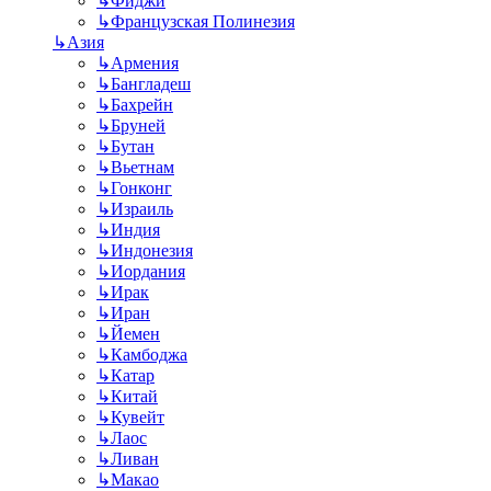
↳
Фиджи
↳
Французская Полинезия
↳
Азия
↳
Армения
↳
Бангладеш
↳
Бахрейн
↳
Бруней
↳
Бутан
↳
Вьетнам
↳
Гонконг
↳
Израиль
↳
Индия
↳
Индонезия
↳
Иордания
↳
Ирак
↳
Иран
↳
Йемен
↳
Камбоджа
↳
Катар
↳
Китай
↳
Кувейт
↳
Лаос
↳
Ливан
↳
Макао