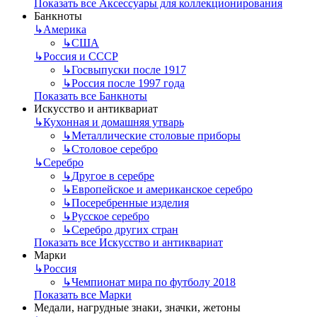
Показать все Аксессуары для коллекционирования
Банкноты
↳
Америка
↳
США
↳
Россия и СССР
↳
Госвыпуски после 1917
↳
Россия после 1997 года
Показать все Банкноты
Искусство и антиквариат
↳
Кухонная и домашняя утварь
↳
Металлические столовые приборы
↳
Столовое серебро
↳
Серебро
↳
Другое в серебре
↳
Европейское и американское серебро
↳
Посеребренные изделия
↳
Русское серебро
↳
Серебро других стран
Показать все Искусство и антиквариат
Марки
↳
Россия
↳
Чемпионат мира по футболу 2018
Показать все Марки
Медали, нагрудные знаки, значки, жетоны