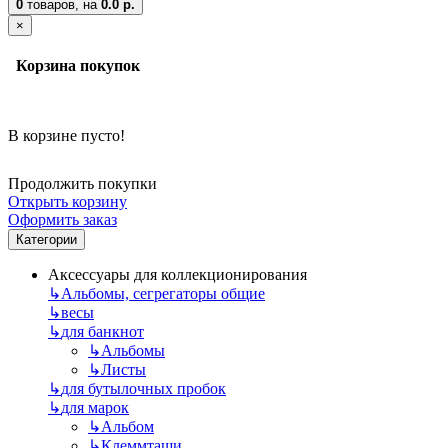
0
товаров,
на
0.0 р.
×
Корзина покупок
В корзине пусто!
Продолжить покупки
Открыть корзину
Оформить заказ
Категории
Аксессуары для коллекционирования
↳
Альбомы, сегрегаторы общие
↳
весы
↳
для банкнот
↳
Альбомы
↳
Листы
↳
для бутылочных пробок
↳
для марок
↳
Альбом
↳
Клеммташи