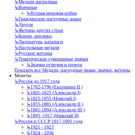
↳
Mедали наградные
↳
Военные
↳
Вторая мировая война
↳
Гражданские нагрудные знаки
↳
Другое
↳
Жетоны других стран
↳
Копии, реплики
↳
Литература, каталоги
↳
Настольные медали
↳
Русские жетоны
↳
Тематические сувенирные значки
↳
Значки отличия и почета
Показать все Медали, нагрудные знаки, значки, жетоны
Монеты
↳
Россия до 1917 года
↳
1762-1796 (Екатерина II )
↳
1801-1825 (Александр I)
↳
1825-1855 (Николай I)
↳
1855-1881 (Александр II )
↳
1881-1894 (Александр III )
↳
1895 -1917 (Николай II)
↳
Россия и СССР 1917-1991 года
↳
1921 - 1923
↳
1924 - 1936