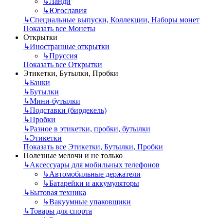
↳
Ланди
↳
Югославия
↳
Специальные выпуски, Коллекции, Наборы монет
Показать все Монеты
Открытки
↳
Иностранные открытки
↳
Пруссия
Показать все Открытки
Этикетки, Бутылки, Пробки
↳
Банки
↳
Бутылки
↳
Мини-бутылки
↳
Подставки (бирдекель)
↳
Пробки
↳
Разное в этикетки, пробки, бутылки
↳
Этикетки
Показать все Этикетки, Бутылки, Пробки
Полезные мелочи и не только
↳
Аксессуары для мобильных телефонов
↳
Автомобильные держатели
↳
Батарейки и аккумуляторы
↳
Бытовая техника
↳
Вакуумные упаковщики
↳
Товары для спорта