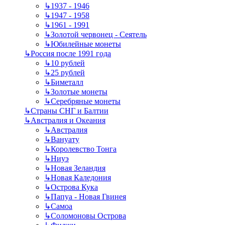
↳
1937 - 1946
↳
1947 - 1958
↳
1961 - 1991
↳
Золотой червонец - Сеятель
↳
Юбилейные монеты
↳
Россия после 1991 года
↳
10 рублей
↳
25 рублей
↳
Биметалл
↳
Золотые монеты
↳
Серебряные монеты
↳
Страны СНГ и Балтии
↳
Австралия и Океания
↳
Австралия
↳
Вануату
↳
Королевство Тонга
↳
Ниуэ
↳
Новая Зеландия
↳
Новая Каледония
↳
Острова Кука
↳
Папуа - Новая Гвинея
↳
Самоа
↳
Соломоновы Острова