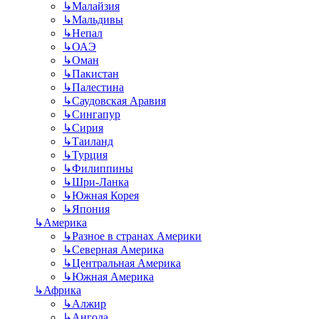
↳
Малайзия
↳
Мальдивы
↳
Непал
↳
ОАЭ
↳
Оман
↳
Пакистан
↳
Палестина
↳
Саудовская Аравия
↳
Сингапур
↳
Сирия
↳
Таиланд
↳
Турция
↳
Филиппины
↳
Шри-Ланка
↳
Южная Корея
↳
Япония
↳
Америка
↳
Разное в странах Америки
↳
Северная Америка
↳
Центральная Америка
↳
Южная Америка
↳
Африка
↳
Алжир
↳
Ангола