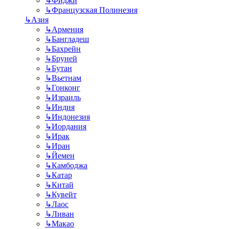
↳
Фиджи
↳
Французская Полинезия
↳
Азия
↳
Армения
↳
Бангладеш
↳
Бахрейн
↳
Бруней
↳
Бутан
↳
Вьетнам
↳
Гонконг
↳
Израиль
↳
Индия
↳
Индонезия
↳
Иордания
↳
Ирак
↳
Иран
↳
Йемен
↳
Камбоджа
↳
Катар
↳
Китай
↳
Кувейт
↳
Лаос
↳
Ливан
↳
Макао