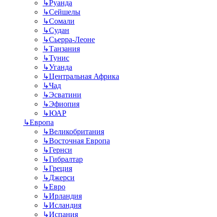
↳
Руанда
↳
Сейшелы
↳
Сомали
↳
Судан
↳
Сьерра-Леоне
↳
Танзания
↳
Тунис
↳
Уганда
↳
Центральная Африка
↳
Чад
↳
Эсватини
↳
Эфиопия
↳
ЮАР
↳
Европа
↳
Великобритания
↳
Восточная Европа
↳
Гернси
↳
Гибралтар
↳
Греция
↳
Джерси
↳
Евро
↳
Ирландия
↳
Исландия
↳
Испания