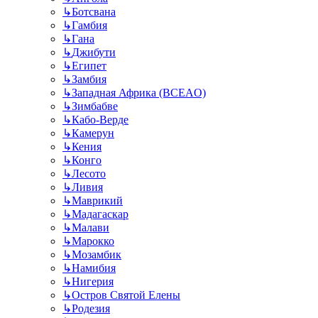
↳
Ботсвана
↳
Гамбия
↳
Гана
↳
Джибути
↳
Египет
↳
Замбия
↳
Западная Африка (BCEAO)
↳
Зимбабве
↳
Кабо-Верде
↳
Камерун
↳
Кения
↳
Конго
↳
Лесото
↳
Ливия
↳
Маврикий
↳
Мадагаскар
↳
Малави
↳
Марокко
↳
Мозамбик
↳
Намибия
↳
Нигерия
↳
Остров Святой Елены
↳
Родезия