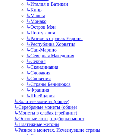
↳
Италия и Ватикан
↳
Кипр
↳
Мальта
↳
Монако
↳
Остров Мэн
↳
Португалия
↳
Разное в странах Европы
↳
Республика Хорватия
↳
Сан-Марино
↳
Северная Македония
↳
Сербия
↳
Скандинавия
↳
Словакия
↳
Словения
↳
Страны Бенилюкса
↳
Франция
↳
Швейцария
↳
Золотые монеты (общее)
↳
Серебряные монеты (общее)
↳
Монеты в слабах (грейдинг)
↳
Оптовые лоты, подборки монет
↳
Платежные жетоны
↳
Разное в монетах. Исчезнувшие страны.