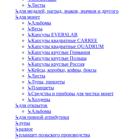
↳
Листы
↳
для медалей, наград, знаков, значков и другого
↳
для монет
↳
Альбомы
↳
Весы
↳
Капсулы EVERSLAB
↳
Капсулы квадратные CARREE
↳
Капсулы квадратные QUADRUM
↳
Капсулы круглые Германия
↳
Капсулы круглые Польша
↳
Капсулы круглые Россия
↳
Кейсы, коробки, кофры, боксы
↳
Листы
↳
Лупы, пинцеты
↳
Планшеты
↳
Средства и приборы для чистки монет
↳
Холдеры
↳
для открыток
↳
Альбомы
↳
для пивной атрибутики
↳
лупы
↳
разное
↳
планшет польского производства