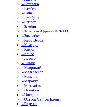
↳
Ботсвана
↳
Гамбия
↳
Гана
↳
Джибути
↳
Египет
↳
Замбия
↳
Западная Африка (BCEAO)
↳
Зимбабве
↳
Кабо-Верде
↳
Камерун
↳
Кения
↳
Конго
↳
Лесото
↳
Ливия
↳
Маврикий
↳
Мадагаскар
↳
Малави
↳
Марокко
↳
Мозамбик
↳
Намибия
↳
Нигерия
↳
Остров Святой Елены
↳
Родезия