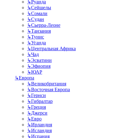
↳
Руанда
↳
Сейшелы
↳
Сомали
↳
Судан
↳
Сьерра-Леоне
↳
Танзания
↳
Тунис
↳
Уганда
↳
Центральная Африка
↳
Чад
↳
Эсватини
↳
Эфиопия
↳
ЮАР
↳
Европа
↳
Великобритания
↳
Восточная Европа
↳
Гернси
↳
Гибралтар
↳
Греция
↳
Джерси
↳
Евро
↳
Ирландия
↳
Исландия
↳
Испания