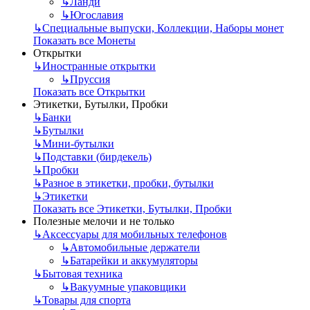
↳
Ланди
↳
Югославия
↳
Специальные выпуски, Коллекции, Наборы монет
Показать все Монеты
Открытки
↳
Иностранные открытки
↳
Пруссия
Показать все Открытки
Этикетки, Бутылки, Пробки
↳
Банки
↳
Бутылки
↳
Мини-бутылки
↳
Подставки (бирдекель)
↳
Пробки
↳
Разное в этикетки, пробки, бутылки
↳
Этикетки
Показать все Этикетки, Бутылки, Пробки
Полезные мелочи и не только
↳
Аксессуары для мобильных телефонов
↳
Автомобильные держатели
↳
Батарейки и аккумуляторы
↳
Бытовая техника
↳
Вакуумные упаковщики
↳
Товары для спорта