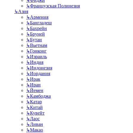
↳
Фиджи
↳
Французская Полинезия
↳
Азия
↳
Армения
↳
Бангладеш
↳
Бахрейн
↳
Бруней
↳
Бутан
↳
Вьетнам
↳
Гонконг
↳
Израиль
↳
Индия
↳
Индонезия
↳
Иордания
↳
Ирак
↳
Иран
↳
Йемен
↳
Камбоджа
↳
Катар
↳
Китай
↳
Кувейт
↳
Лаос
↳
Ливан
↳
Макао