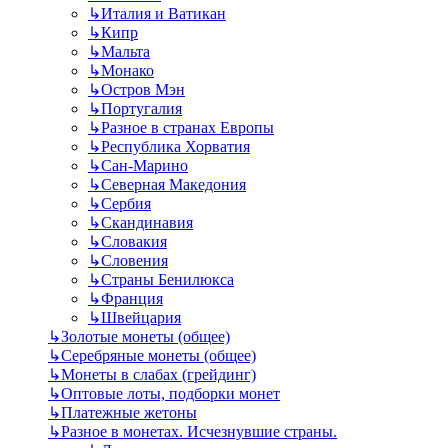
↳
Италия и Ватикан
↳
Кипр
↳
Мальта
↳
Монако
↳
Остров Мэн
↳
Португалия
↳
Разное в странах Европы
↳
Республика Хорватия
↳
Сан-Марино
↳
Северная Македония
↳
Сербия
↳
Скандинавия
↳
Словакия
↳
Словения
↳
Страны Бенилюкса
↳
Франция
↳
Швейцария
↳
Золотые монеты (общее)
↳
Серебряные монеты (общее)
↳
Монеты в слабах (грейдинг)
↳
Оптовые лоты, подборки монет
↳
Платежные жетоны
↳
Разное в монетах. Исчезнувшие страны.