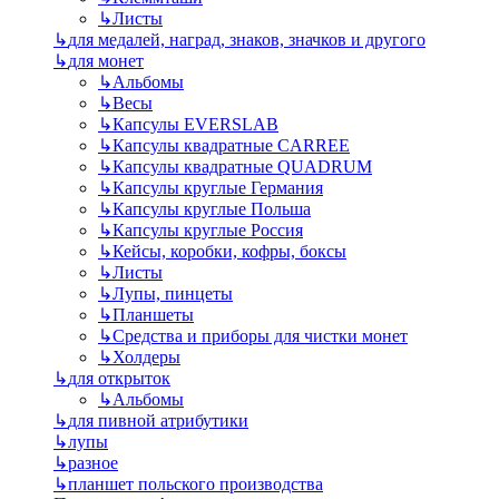
↳
Листы
↳
для медалей, наград, знаков, значков и другого
↳
для монет
↳
Альбомы
↳
Весы
↳
Капсулы EVERSLAB
↳
Капсулы квадратные CARREE
↳
Капсулы квадратные QUADRUM
↳
Капсулы круглые Германия
↳
Капсулы круглые Польша
↳
Капсулы круглые Россия
↳
Кейсы, коробки, кофры, боксы
↳
Листы
↳
Лупы, пинцеты
↳
Планшеты
↳
Средства и приборы для чистки монет
↳
Холдеры
↳
для открыток
↳
Альбомы
↳
для пивной атрибутики
↳
лупы
↳
разное
↳
планшет польского производства