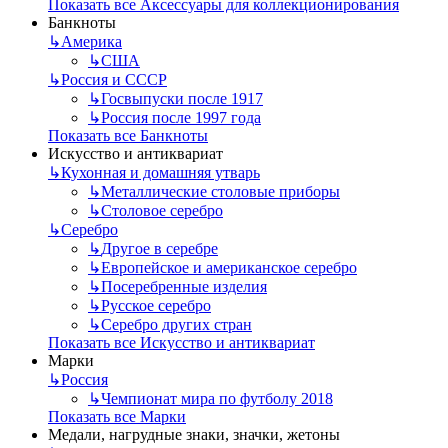
Показать все Аксессуары для коллекционирования
Банкноты
↳
Америка
↳
США
↳
Россия и СССР
↳
Госвыпуски после 1917
↳
Россия после 1997 года
Показать все Банкноты
Искусство и антиквариат
↳
Кухонная и домашняя утварь
↳
Металлические столовые приборы
↳
Столовое серебро
↳
Серебро
↳
Другое в серебре
↳
Европейское и американское серебро
↳
Посеребренные изделия
↳
Русское серебро
↳
Серебро других стран
Показать все Искусство и антиквариат
Марки
↳
Россия
↳
Чемпионат мира по футболу 2018
Показать все Марки
Медали, нагрудные знаки, значки, жетоны