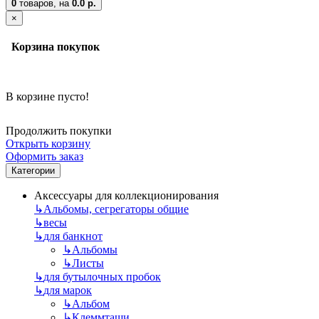
0
товаров,
на
0.0 р.
×
Корзина покупок
В корзине пусто!
Продолжить покупки
Открыть корзину
Оформить заказ
Категории
Аксессуары для коллекционирования
↳
Альбомы, сегрегаторы общие
↳
весы
↳
для банкнот
↳
Альбомы
↳
Листы
↳
для бутылочных пробок
↳
для марок
↳
Альбом
↳
Клеммташи