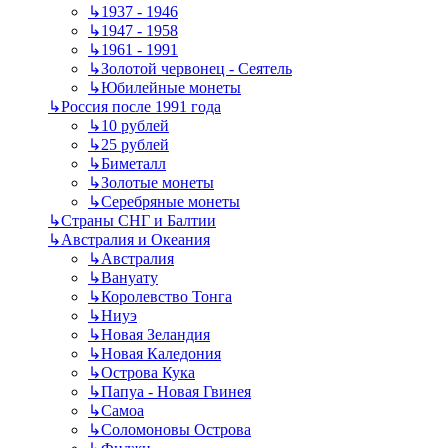
↳
1937 - 1946
↳
1947 - 1958
↳
1961 - 1991
↳
Золотой червонец - Сеятель
↳
Юбилейные монеты
↳
Россия после 1991 года
↳
10 рублей
↳
25 рублей
↳
Биметалл
↳
Золотые монеты
↳
Серебряные монеты
↳
Страны СНГ и Балтии
↳
Австралия и Океания
↳
Австралия
↳
Вануату
↳
Королевство Тонга
↳
Ниуэ
↳
Новая Зеландия
↳
Новая Каледония
↳
Острова Кука
↳
Папуа - Новая Гвинея
↳
Самоа
↳
Соломоновы Острова