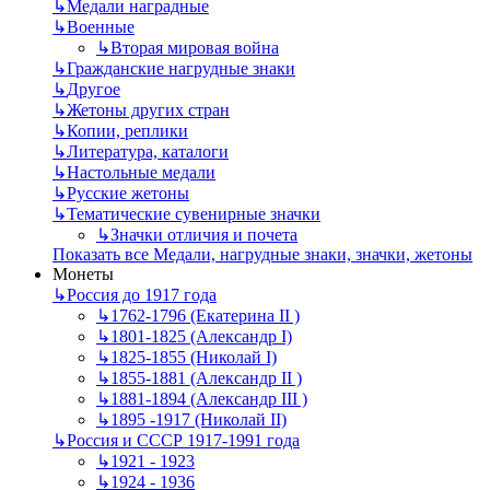
↳
Mедали наградные
↳
Военные
↳
Вторая мировая война
↳
Гражданские нагрудные знаки
↳
Другое
↳
Жетоны других стран
↳
Копии, реплики
↳
Литература, каталоги
↳
Настольные медали
↳
Русские жетоны
↳
Тематические сувенирные значки
↳
Значки отличия и почета
Показать все Медали, нагрудные знаки, значки, жетоны
Монеты
↳
Россия до 1917 года
↳
1762-1796 (Екатерина II )
↳
1801-1825 (Александр I)
↳
1825-1855 (Николай I)
↳
1855-1881 (Александр II )
↳
1881-1894 (Александр III )
↳
1895 -1917 (Николай II)
↳
Россия и СССР 1917-1991 года
↳
1921 - 1923
↳
1924 - 1936