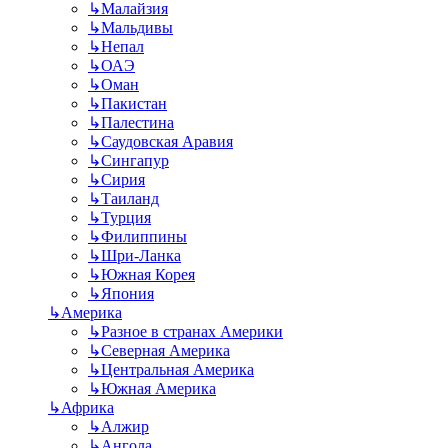
↳
Малайзия
↳
Мальдивы
↳
Непал
↳
ОАЭ
↳
Оман
↳
Пакистан
↳
Палестина
↳
Саудовская Аравия
↳
Сингапур
↳
Сирия
↳
Таиланд
↳
Турция
↳
Филиппины
↳
Шри-Ланка
↳
Южная Корея
↳
Япония
↳
Америка
↳
Разное в странах Америки
↳
Северная Америка
↳
Центральная Америка
↳
Южная Америка
↳
Африка
↳
Алжир
↳
Ангола