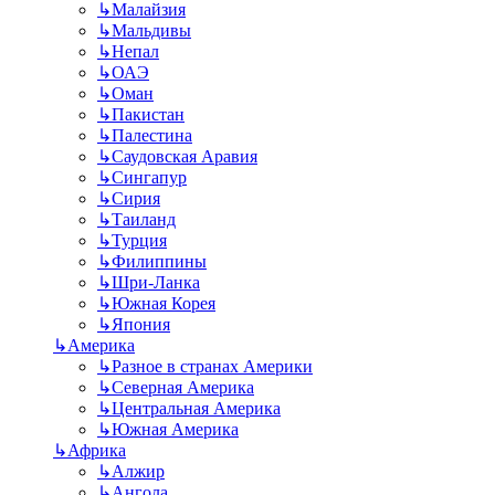
↳
Малайзия
↳
Мальдивы
↳
Непал
↳
ОАЭ
↳
Оман
↳
Пакистан
↳
Палестина
↳
Саудовская Аравия
↳
Сингапур
↳
Сирия
↳
Таиланд
↳
Турция
↳
Филиппины
↳
Шри-Ланка
↳
Южная Корея
↳
Япония
↳
Америка
↳
Разное в странах Америки
↳
Северная Америка
↳
Центральная Америка
↳
Южная Америка
↳
Африка
↳
Алжир
↳
Ангола