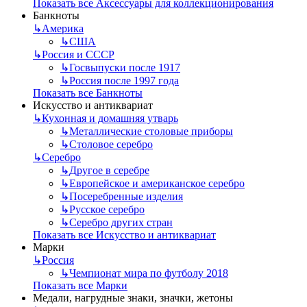
Показать все Аксессуары для коллекционирования
Банкноты
↳
Америка
↳
США
↳
Россия и СССР
↳
Госвыпуски после 1917
↳
Россия после 1997 года
Показать все Банкноты
Искусство и антиквариат
↳
Кухонная и домашняя утварь
↳
Металлические столовые приборы
↳
Столовое серебро
↳
Серебро
↳
Другое в серебре
↳
Европейское и американское серебро
↳
Посеребренные изделия
↳
Русское серебро
↳
Серебро других стран
Показать все Искусство и антиквариат
Марки
↳
Россия
↳
Чемпионат мира по футболу 2018
Показать все Марки
Медали, нагрудные знаки, значки, жетоны