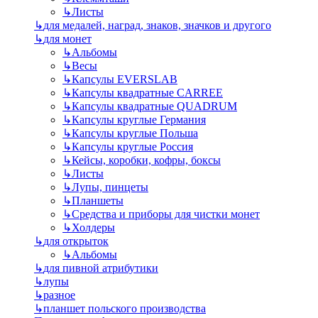
↳
Листы
↳
для медалей, наград, знаков, значков и другого
↳
для монет
↳
Альбомы
↳
Весы
↳
Капсулы EVERSLAB
↳
Капсулы квадратные CARREE
↳
Капсулы квадратные QUADRUM
↳
Капсулы круглые Германия
↳
Капсулы круглые Польша
↳
Капсулы круглые Россия
↳
Кейсы, коробки, кофры, боксы
↳
Листы
↳
Лупы, пинцеты
↳
Планшеты
↳
Средства и приборы для чистки монет
↳
Холдеры
↳
для открыток
↳
Альбомы
↳
для пивной атрибутики
↳
лупы
↳
разное
↳
планшет польского производства