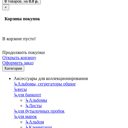
0
товаров,
на
0.0 р.
×
Корзина покупок
В корзине пусто!
Продолжить покупки
Открыть корзину
Оформить заказ
Категории
Аксессуары для коллекционирования
↳
Альбомы, сегрегаторы общие
↳
весы
↳
для банкнот
↳
Альбомы
↳
Листы
↳
для бутылочных пробок
↳
для марок
↳
Альбом
↳
Клеммташи