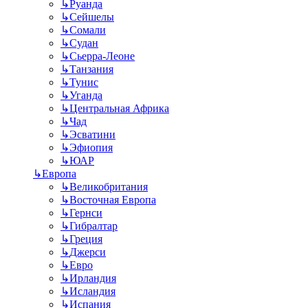
↳
Руанда
↳
Сейшелы
↳
Сомали
↳
Судан
↳
Сьерра-Леоне
↳
Танзания
↳
Тунис
↳
Уганда
↳
Центральная Африка
↳
Чад
↳
Эсватини
↳
Эфиопия
↳
ЮАР
↳
Европа
↳
Великобритания
↳
Восточная Европа
↳
Гернси
↳
Гибралтар
↳
Греция
↳
Джерси
↳
Евро
↳
Ирландия
↳
Исландия
↳
Испания