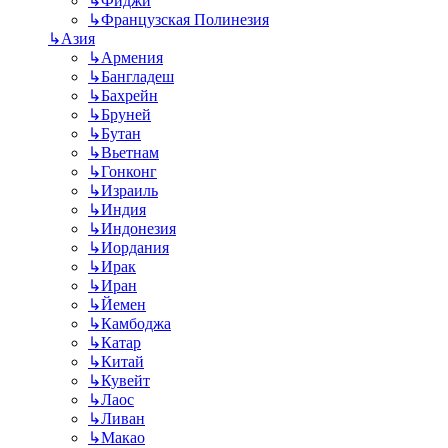
↳
Фиджи
↳
Французская Полинезия
↳
Азия
↳
Армения
↳
Бангладеш
↳
Бахрейн
↳
Бруней
↳
Бутан
↳
Вьетнам
↳
Гонконг
↳
Израиль
↳
Индия
↳
Индонезия
↳
Иордания
↳
Ирак
↳
Иран
↳
Йемен
↳
Камбоджа
↳
Катар
↳
Китай
↳
Кувейт
↳
Лаос
↳
Ливан
↳
Макао