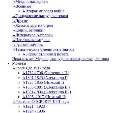
↳
Mедали наградные
↳
Военные
↳
Вторая мировая война
↳
Гражданские нагрудные знаки
↳
Другое
↳
Жетоны других стран
↳
Копии, реплики
↳
Литература, каталоги
↳
Настольные медали
↳
Русские жетоны
↳
Тематические сувенирные значки
↳
Значки отличия и почета
Показать все Медали, нагрудные знаки, значки, жетоны
Монеты
↳
Россия до 1917 года
↳
1762-1796 (Екатерина II )
↳
1801-1825 (Александр I)
↳
1825-1855 (Николай I)
↳
1855-1881 (Александр II )
↳
1881-1894 (Александр III )
↳
1895 -1917 (Николай II)
↳
Россия и СССР 1917-1991 года
↳
1921 - 1923
↳
1924 - 1936