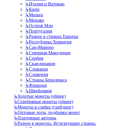
↳
Италия и Ватикан
↳
Кипр
↳
Мальта
↳
Монако
↳
Остров Мэн
↳
Португалия
↳
Разное в странах Европы
↳
Республика Хорватия
↳
Сан-Марино
↳
Северная Македония
↳
Сербия
↳
Скандинавия
↳
Словакия
↳
Словения
↳
Страны Бенилюкса
↳
Франция
↳
Швейцария
↳
Золотые монеты (общее)
↳
Серебряные монеты (общее)
↳
Монеты в слабах (грейдинг)
↳
Оптовые лоты, подборки монет
↳
Платежные жетоны
↳
Разное в монетах. Исчезнувшие страны.