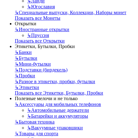
↳
Ланди
↳
Югославия
↳
Специальные выпуски, Коллекции, Наборы монет
Показать все Монеты
Открытки
↳
Иностранные открытки
↳
Пруссия
Показать все Открытки
Этикетки, Бутылки, Пробки
↳
Банки
↳
Бутылки
↳
Мини-бутылки
↳
Подставки (бирдекель)
↳
Пробки
↳
Разное в этикетки, пробки, бутылки
↳
Этикетки
Показать все Этикетки, Бутылки, Пробки
Полезные мелочи и не только
↳
Аксессуары для мобильных телефонов
↳
Автомобильные держатели
↳
Батарейки и аккумуляторы
↳
Бытовая техника
↳
Вакуумные упаковщики
↳
Товары для спорта