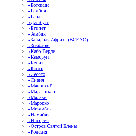
↳
Ботсвана
↳
Гамбия
↳
Гана
↳
Джибути
↳
Египет
↳
Замбия
↳
Западная Африка (BCEAO)
↳
Зимбабве
↳
Кабо-Верде
↳
Камерун
↳
Кения
↳
Конго
↳
Лесото
↳
Ливия
↳
Маврикий
↳
Мадагаскар
↳
Малави
↳
Марокко
↳
Мозамбик
↳
Намибия
↳
Нигерия
↳
Остров Святой Елены
↳
Родезия