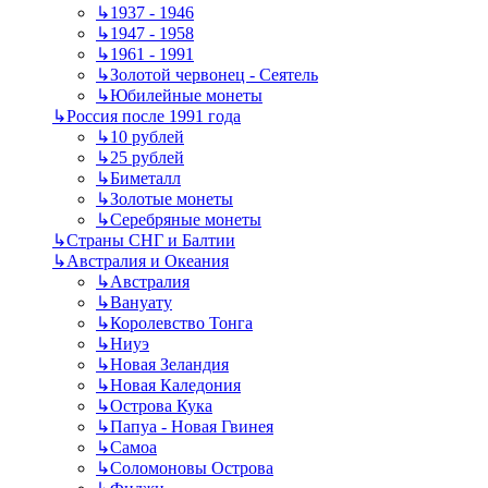
↳
1937 - 1946
↳
1947 - 1958
↳
1961 - 1991
↳
Золотой червонец - Сеятель
↳
Юбилейные монеты
↳
Россия после 1991 года
↳
10 рублей
↳
25 рублей
↳
Биметалл
↳
Золотые монеты
↳
Серебряные монеты
↳
Страны СНГ и Балтии
↳
Австралия и Океания
↳
Австралия
↳
Вануату
↳
Королевство Тонга
↳
Ниуэ
↳
Новая Зеландия
↳
Новая Каледония
↳
Острова Кука
↳
Папуа - Новая Гвинея
↳
Самоа
↳
Соломоновы Острова