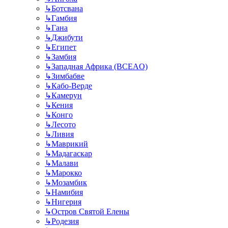
↳
Ботсвана
↳
Гамбия
↳
Гана
↳
Джибути
↳
Египет
↳
Замбия
↳
Западная Африка (BCEAO)
↳
Зимбабве
↳
Кабо-Верде
↳
Камерун
↳
Кения
↳
Конго
↳
Лесото
↳
Ливия
↳
Маврикий
↳
Мадагаскар
↳
Малави
↳
Марокко
↳
Мозамбик
↳
Намибия
↳
Нигерия
↳
Остров Святой Елены
↳
Родезия