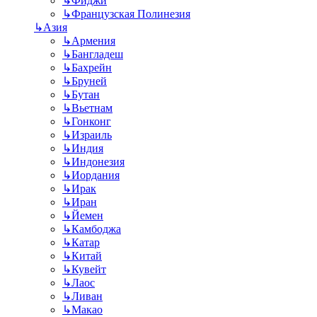
↳
Фиджи
↳
Французская Полинезия
↳
Азия
↳
Армения
↳
Бангладеш
↳
Бахрейн
↳
Бруней
↳
Бутан
↳
Вьетнам
↳
Гонконг
↳
Израиль
↳
Индия
↳
Индонезия
↳
Иордания
↳
Ирак
↳
Иран
↳
Йемен
↳
Камбоджа
↳
Катар
↳
Китай
↳
Кувейт
↳
Лаос
↳
Ливан
↳
Макао