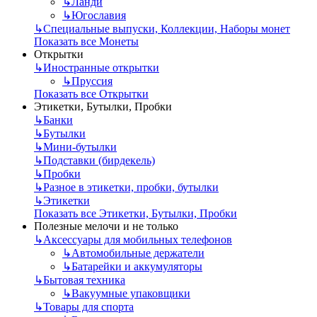
↳
Ланди
↳
Югославия
↳
Специальные выпуски, Коллекции, Наборы монет
Показать все Монеты
Открытки
↳
Иностранные открытки
↳
Пруссия
Показать все Открытки
Этикетки, Бутылки, Пробки
↳
Банки
↳
Бутылки
↳
Мини-бутылки
↳
Подставки (бирдекель)
↳
Пробки
↳
Разное в этикетки, пробки, бутылки
↳
Этикетки
Показать все Этикетки, Бутылки, Пробки
Полезные мелочи и не только
↳
Аксессуары для мобильных телефонов
↳
Автомобильные держатели
↳
Батарейки и аккумуляторы
↳
Бытовая техника
↳
Вакуумные упаковщики
↳
Товары для спорта