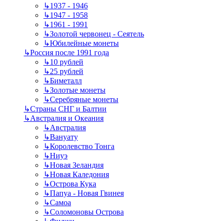
↳
1937 - 1946
↳
1947 - 1958
↳
1961 - 1991
↳
Золотой червонец - Сеятель
↳
Юбилейные монеты
↳
Россия после 1991 года
↳
10 рублей
↳
25 рублей
↳
Биметалл
↳
Золотые монеты
↳
Серебряные монеты
↳
Страны СНГ и Балтии
↳
Австралия и Океания
↳
Австралия
↳
Вануату
↳
Королевство Тонга
↳
Ниуэ
↳
Новая Зеландия
↳
Новая Каледония
↳
Острова Кука
↳
Папуа - Новая Гвинея
↳
Самоа
↳
Соломоновы Острова