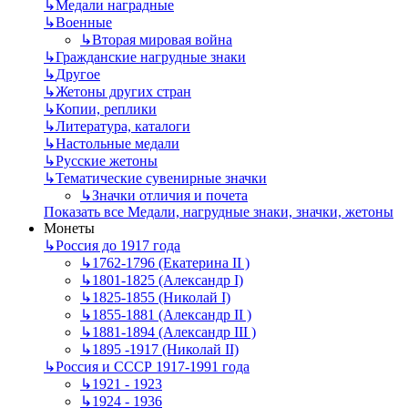
↳
Mедали наградные
↳
Военные
↳
Вторая мировая война
↳
Гражданские нагрудные знаки
↳
Другое
↳
Жетоны других стран
↳
Копии, реплики
↳
Литература, каталоги
↳
Настольные медали
↳
Русские жетоны
↳
Тематические сувенирные значки
↳
Значки отличия и почета
Показать все Медали, нагрудные знаки, значки, жетоны
Монеты
↳
Россия до 1917 года
↳
1762-1796 (Екатерина II )
↳
1801-1825 (Александр I)
↳
1825-1855 (Николай I)
↳
1855-1881 (Александр II )
↳
1881-1894 (Александр III )
↳
1895 -1917 (Николай II)
↳
Россия и СССР 1917-1991 года
↳
1921 - 1923
↳
1924 - 1936