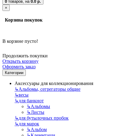
0
товаров,
на
0.0 р.
×
Корзина покупок
В корзине пусто!
Продолжить покупки
Открыть корзину
Оформить заказ
Категории
Аксессуары для коллекционирования
↳
Альбомы, сегрегаторы общие
↳
весы
↳
для банкнот
↳
Альбомы
↳
Листы
↳
для бутылочных пробок
↳
для марок
↳
Альбом
↳
Клеммташи