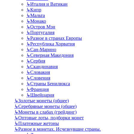
↳
Италия и Ватикан
↳
Кипр
↳
Мальта
↳
Монако
↳
Остров Мэн
↳
Португалия
↳
Разное в странах Европы
↳
Республика Хорватия
↳
Сан-Марино
↳
Северная Македония
↳
Сербия
↳
Скандинавия
↳
Словакия
↳
Словения
↳
Страны Бенилюкса
↳
Франция
↳
Швейцария
↳
Золотые монеты (общее)
↳
Серебряные монеты (общее)
↳
Монеты в слабах (грейдинг)
↳
Оптовые лоты, подборки монет
↳
Платежные жетоны
↳
Разное в монетах. Исчезнувшие страны.