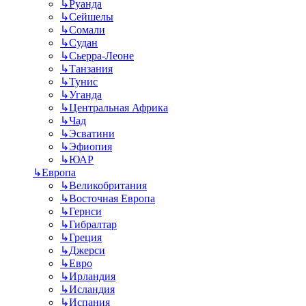
↳
Руанда
↳
Сейшелы
↳
Сомали
↳
Судан
↳
Сьерра-Леоне
↳
Танзания
↳
Тунис
↳
Уганда
↳
Центральная Африка
↳
Чад
↳
Эсватини
↳
Эфиопия
↳
ЮАР
↳
Европа
↳
Великобритания
↳
Восточная Европа
↳
Гернси
↳
Гибралтар
↳
Греция
↳
Джерси
↳
Евро
↳
Ирландия
↳
Исландия
↳
Испания