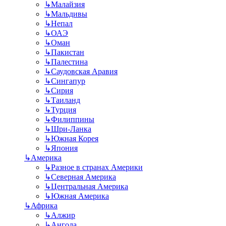
↳
Малайзия
↳
Мальдивы
↳
Непал
↳
ОАЭ
↳
Оман
↳
Пакистан
↳
Палестина
↳
Саудовская Аравия
↳
Сингапур
↳
Сирия
↳
Таиланд
↳
Турция
↳
Филиппины
↳
Шри-Ланка
↳
Южная Корея
↳
Япония
↳
Америка
↳
Разное в странах Америки
↳
Северная Америка
↳
Центральная Америка
↳
Южная Америка
↳
Африка
↳
Алжир
↳
Ангола