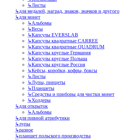
↳
Листы
↳
для медалей, наград, знаков, значков и другого
↳
для монет
↳
Альбомы
↳
Весы
↳
Капсулы EVERSLAB
↳
Капсулы квадратные CARREE
↳
Капсулы квадратные QUADRUM
↳
Капсулы круглые Германия
↳
Капсулы круглые Польша
↳
Капсулы круглые Россия
↳
Кейсы, коробки, кофры, боксы
↳
Листы
↳
Лупы, пинцеты
↳
Планшеты
↳
Средства и приборы для чистки монет
↳
Холдеры
↳
для открыток
↳
Альбомы
↳
для пивной атрибутики
↳
лупы
↳
разное
↳
планшет польского производства