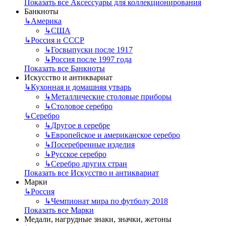
Показать все Аксессуары для коллекционирования
Банкноты
↳
Америка
↳
США
↳
Россия и СССР
↳
Госвыпуски после 1917
↳
Россия после 1997 года
Показать все Банкноты
Искусство и антиквариат
↳
Кухонная и домашняя утварь
↳
Металлические столовые приборы
↳
Столовое серебро
↳
Серебро
↳
Другое в серебре
↳
Европейское и американское серебро
↳
Посеребренные изделия
↳
Русское серебро
↳
Серебро других стран
Показать все Искусство и антиквариат
Марки
↳
Россия
↳
Чемпионат мира по футболу 2018
Показать все Марки
Медали, нагрудные знаки, значки, жетоны