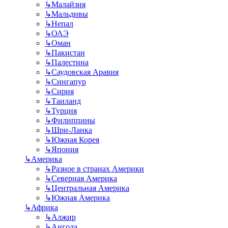
↳
Малайзия
↳
Мальдивы
↳
Непал
↳
ОАЭ
↳
Оман
↳
Пакистан
↳
Палестина
↳
Саудовская Аравия
↳
Сингапур
↳
Сирия
↳
Таиланд
↳
Турция
↳
Филиппины
↳
Шри-Ланка
↳
Южная Корея
↳
Япония
↳
Америка
↳
Разное в странах Америки
↳
Северная Америка
↳
Центральная Америка
↳
Южная Америка
↳
Африка
↳
Алжир
↳
Ангола