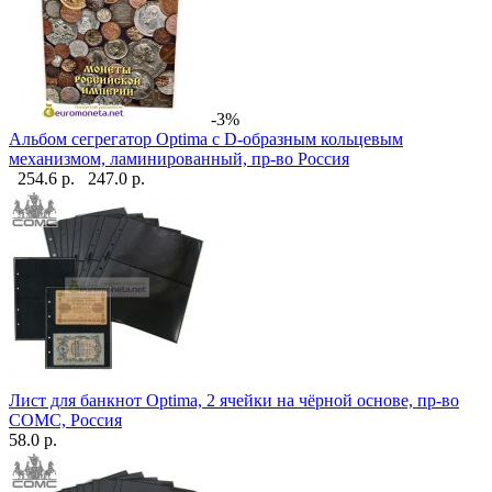
-3%
Альбом сегрегатор Optima с D-образным кольцевым
механизмом, ламинированный, пр-во Россия
254.6 р.
247.0 р.
Лист для банкнот Optima, 2 ячейки на чёрной основе, пр-во
СОМС, Россия
58.0 р.