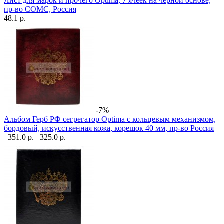
Лист для марок и прочего Optima, 7 ячеек на чёрной основе,
пр-во СОМС, Россия
48.1 р.
-7%
Альбом Герб РФ сегрегатор Optima с кольцевым механизмом,
бордовый, искусственная кожа, корешок 40 мм, пр-во Россия
351.0 р.
325.0 р.