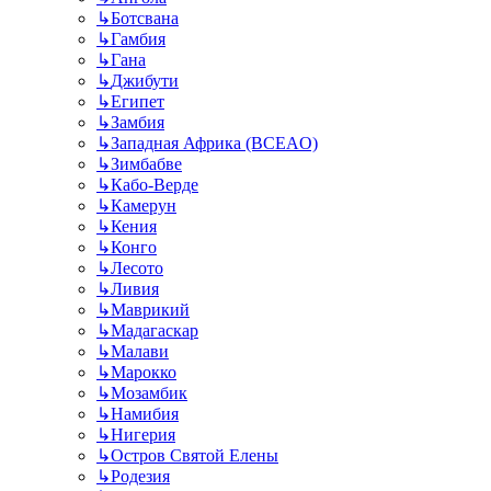
↳
Ботсвана
↳
Гамбия
↳
Гана
↳
Джибути
↳
Египет
↳
Замбия
↳
Западная Африка (BCEAO)
↳
Зимбабве
↳
Кабо-Верде
↳
Камерун
↳
Кения
↳
Конго
↳
Лесото
↳
Ливия
↳
Маврикий
↳
Мадагаскар
↳
Малави
↳
Марокко
↳
Мозамбик
↳
Намибия
↳
Нигерия
↳
Остров Святой Елены
↳
Родезия