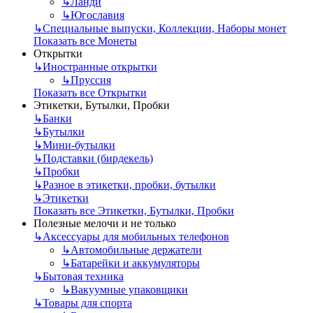
↳
Ланди
↳
Югославия
↳
Специальные выпуски, Коллекции, Наборы монет
Показать все Монеты
Открытки
↳
Иностранные открытки
↳
Пруссия
Показать все Открытки
Этикетки, Бутылки, Пробки
↳
Банки
↳
Бутылки
↳
Мини-бутылки
↳
Подставки (бирдекель)
↳
Пробки
↳
Разное в этикетки, пробки, бутылки
↳
Этикетки
Показать все Этикетки, Бутылки, Пробки
Полезные мелочи и не только
↳
Аксессуары для мобильных телефонов
↳
Автомобильные держатели
↳
Батарейки и аккумуляторы
↳
Бытовая техника
↳
Вакуумные упаковщики
↳
Товары для спорта