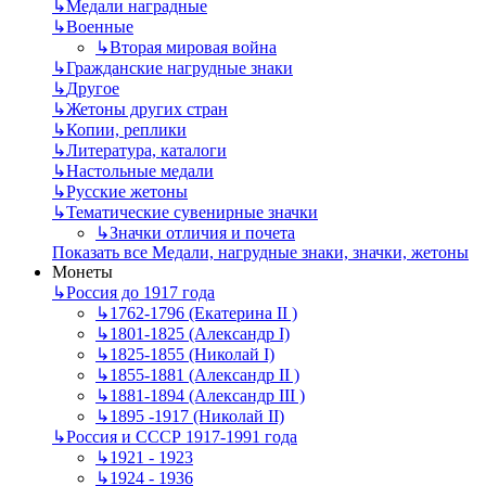
↳
Mедали наградные
↳
Военные
↳
Вторая мировая война
↳
Гражданские нагрудные знаки
↳
Другое
↳
Жетоны других стран
↳
Копии, реплики
↳
Литература, каталоги
↳
Настольные медали
↳
Русские жетоны
↳
Тематические сувенирные значки
↳
Значки отличия и почета
Показать все Медали, нагрудные знаки, значки, жетоны
Монеты
↳
Россия до 1917 года
↳
1762-1796 (Екатерина II )
↳
1801-1825 (Александр I)
↳
1825-1855 (Николай I)
↳
1855-1881 (Александр II )
↳
1881-1894 (Александр III )
↳
1895 -1917 (Николай II)
↳
Россия и СССР 1917-1991 года
↳
1921 - 1923
↳
1924 - 1936