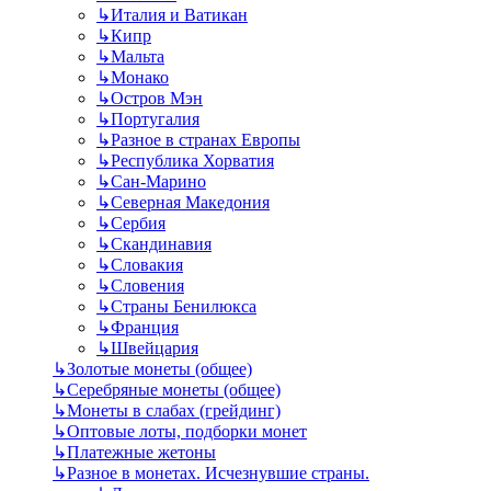
↳
Италия и Ватикан
↳
Кипр
↳
Мальта
↳
Монако
↳
Остров Мэн
↳
Португалия
↳
Разное в странах Европы
↳
Республика Хорватия
↳
Сан-Марино
↳
Северная Македония
↳
Сербия
↳
Скандинавия
↳
Словакия
↳
Словения
↳
Страны Бенилюкса
↳
Франция
↳
Швейцария
↳
Золотые монеты (общее)
↳
Серебряные монеты (общее)
↳
Монеты в слабах (грейдинг)
↳
Оптовые лоты, подборки монет
↳
Платежные жетоны
↳
Разное в монетах. Исчезнувшие страны.