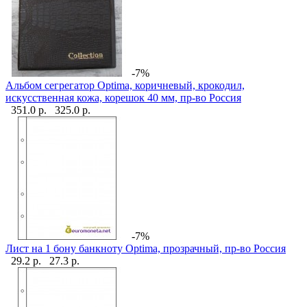
-7%
Альбом сегрегатор Optima, коричневый, крокодил,
искусственная кожа, корешок 40 мм, пр-во Россия
351.0 р.
325.0 р.
-7%
Лист на 1 бону банкноту Optima, прозрачный, пр-во Россия
29.2 р.
27.3 р.