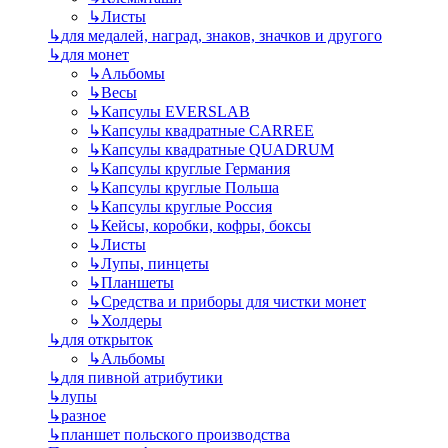
↳
Листы
↳
для медалей, наград, знаков, значков и другого
↳
для монет
↳
Альбомы
↳
Весы
↳
Капсулы EVERSLAB
↳
Капсулы квадратные CARREE
↳
Капсулы квадратные QUADRUM
↳
Капсулы круглые Германия
↳
Капсулы круглые Польша
↳
Капсулы круглые Россия
↳
Кейсы, коробки, кофры, боксы
↳
Листы
↳
Лупы, пинцеты
↳
Планшеты
↳
Средства и приборы для чистки монет
↳
Холдеры
↳
для открыток
↳
Альбомы
↳
для пивной атрибутики
↳
лупы
↳
разное
↳
планшет польского производства