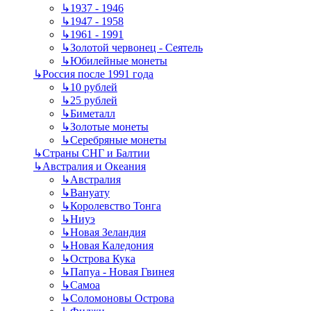
↳
1937 - 1946
↳
1947 - 1958
↳
1961 - 1991
↳
Золотой червонец - Сеятель
↳
Юбилейные монеты
↳
Россия после 1991 года
↳
10 рублей
↳
25 рублей
↳
Биметалл
↳
Золотые монеты
↳
Серебряные монеты
↳
Страны СНГ и Балтии
↳
Австралия и Океания
↳
Австралия
↳
Вануату
↳
Королевство Тонга
↳
Ниуэ
↳
Новая Зеландия
↳
Новая Каледония
↳
Острова Кука
↳
Папуа - Новая Гвинея
↳
Самоа
↳
Соломоновы Острова