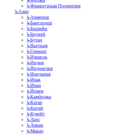
↳
Фиджи
↳
Французская Полинезия
↳
Азия
↳
Армения
↳
Бангладеш
↳
Бахрейн
↳
Бруней
↳
Бутан
↳
Вьетнам
↳
Гонконг
↳
Израиль
↳
Индия
↳
Индонезия
↳
Иордания
↳
Ирак
↳
Иран
↳
Йемен
↳
Камбоджа
↳
Катар
↳
Китай
↳
Кувейт
↳
Лаос
↳
Ливан
↳
Макао