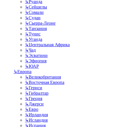
↳
Руанда
↳
Сейшелы
↳
Сомали
↳
Судан
↳
Сьерра-Леоне
↳
Танзания
↳
Тунис
↳
Уганда
↳
Центральная Африка
↳
Чад
↳
Эсватини
↳
Эфиопия
↳
ЮАР
↳
Европа
↳
Великобритания
↳
Восточная Европа
↳
Гернси
↳
Гибралтар
↳
Греция
↳
Джерси
↳
Евро
↳
Ирландия
↳
Исландия
↳
Испания