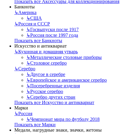
Показать все Аксессуары для коллекционирования
Банкноты
↳
Америка
↳
США
↳
Россия и СССР
↳
Госвыпуски после 1917
↳
Россия после 1997 года
Показать все Банкноты
Искусство и антиквариат
↳
Кухонная и домашняя утварь
↳
Металлические столовые приборы
↳
Столовое серебро
↳
Серебро
↳
Другое в серебре
↳
Европейское и американское серебро
↳
Посеребренные изделия
↳
Русское серебро
↳
Серебро других стран
Показать все Искусство и антиквариат
Марки
↳
Россия
↳
Чемпионат мира по футболу 2018
Показать все Марки
Медали, нагрудные знаки, значки, жетоны