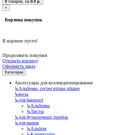
0
товаров,
на
0.0 р.
×
Корзина покупок
В корзине пусто!
Продолжить покупки
Открыть корзину
Оформить заказ
Категории
Аксессуары для коллекционирования
↳
Альбомы, сегрегаторы общие
↳
весы
↳
для банкнот
↳
Альбомы
↳
Листы
↳
для бутылочных пробок
↳
для марок
↳
Альбом
↳
Клеммташи